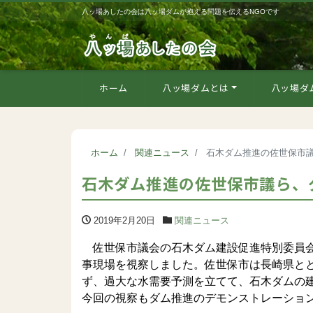
八ッ場あしたの会は八ッ場ダムが抱える問題を伝えるNGOです
ホーム
八ッ場ダムとは
八ッ場ダ
ホーム
関連ニュース
石木ダム推進の佐世保市
石木ダム推進の佐世保市議ら、
2019年2月20日
関連ニュース
佐世保市議会の石木ダム建設促進特別委員会
事現場を視察しました。佐世保市は長崎県と
ず、過大な水需要予測を立てて、石木ダムの
今回の視察もダム推進のデモンストレーショ