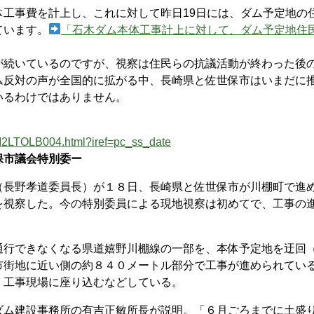
工事費を計上し、これに対して昨日19日には、ダム予定地の
ています。
「石木ダム本体工事計上に対して、ダム予定地住
続いているのですが、視察は住民らの抗議活動が終わった後
ム反対の声が全国的に拡がる中、長崎県と佐世保市はいまだに
いるわけではありません。
MM2LTOLB004.html?iref=pc_ss_date
保市議会特別委ー
長野孝道委員長）が１８日、長崎県と佐世保市が川棚町で進
を視察した。今の特別委員による現地視察は初めてで、工事の
行できなくなる県道嬉野川棚線の一部を、本体予定地を迂回
市街地に近い側の約８４０メートル部分で工事が進められてい
、工事現場に座り込むなどしている。
ム建設事務所の有吉正敏所長が説明。「６月ごろまでに土盛