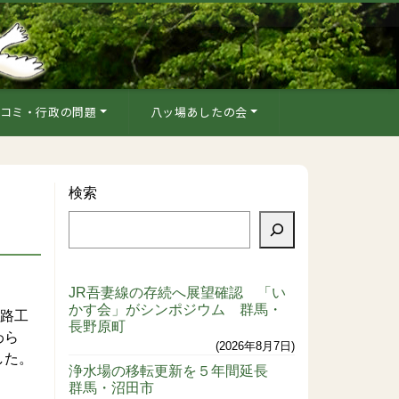
コミ・行政の問題
八ッ場あしたの会
検索
JR吾妻線の存続へ展望確認 「い
かす会」がシンポジウム 群馬・
道路工
長野原町
わら
2026年8月7日
した。
浄水場の移転更新を５年間延長
群馬・沼田市