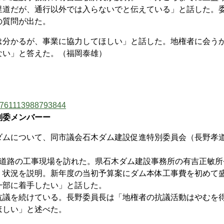
里道だが、通行以外では入らないでと伝えている」と話した。
の質問が出た。
分かるが、事業に協力してほしい」と話した。地権者に会う
ない」と答えた。（福岡泰雄）
174761113988793844
別委メンバーー
ムについて、同市議会石木ダム建設促進特別委員会（長野孝
。
道路の工事現場を訪れた。県石木ダム建設事務所の有吉正敏所
）状況を説明。新年度の当初予算案にダム本体工事費を初めて
一部に着手したい」と話した。
議を続けている。長野委員長は「地権者の抗議活動はやむを
ほしい」と述べた。