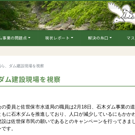
ム事業の問題点
現状レポート
解決の糸口
マス
議ら、ダム建設現場を視察
ダム建設現場を視察
の委員と佐世保市水道局の職員は2月18日、石木ダム事業の
ともに石木ダムを推進しており、人口が減少しているにもかか
建設は佐世保市民の願いであるとのキャンペーンを行ってきま
ンです。