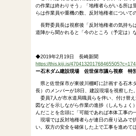
の作業は終わりそう」「地権者らがいる所は
らは作業員や重機の数、反対地権者について
長野委員長は視察後「反対地権者の気持ちは
道陣から聞かれると「今のところ（予定は）
◆2019年2月19日 長崎新聞
https://this.kiji.is/470413201768465505?c=
ー石木ダム建設現場 佐世保市議ら視察 特
県と佐世保市が東彼川棚町に計画する石木ダ
長）のメンバーが18日、建設現場を視察した
委員7人が市水道局職員らを伴い、付け替え
図などを示しながら作業の進捗（しんちょく
んだことを念頭に「可能であれば本体工事の
現場では反対地権者らが連日の座り込みで抗
い。双方の安全を確保した上で工事を進めて