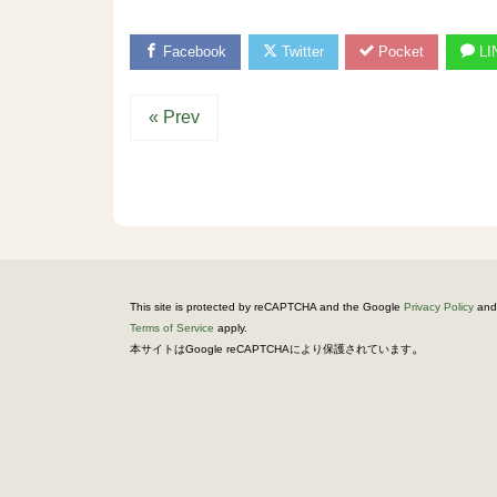
Facebook
Twitter
Pocket
LI
« Prev
This site is protected by reCAPTCHA and the Google
Privacy Policy
and
Terms of Service
apply.
。
本サイトはGoogle reCAPTCHAにより保護されています