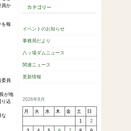
委員か
カテゴリー
かを報
イベントのお知らせ
事務局だより
八ッ場ダムニュース
関連ニュース
更新情報
道委員
長が地
2026年8月
盛り込
月
火
水
木
金
土
日
得な
1
2
3
4
5
6
7
8
9