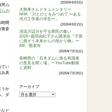
2026年8月6日
住民ら
大熊孝さんドキュメンタリー
民らが
NHK「川とひとをみつめて 〜ある
河川工学者の半生〜」
の時間
2026年8月2日
推進姿
清流川辺川を守る県民の集い
2026−嘉田由紀子さん講演会『子孫
に残そう未来からの預かり物』ー
8/8、熊本市
2026年7月31日
長崎県の「石木ダムに係る有識者
の意見を聞く場」ーYouTube動画
めてい
と資料
進み具
2026年7月29日
アーカイブ
（うか
る。ダ
りなど