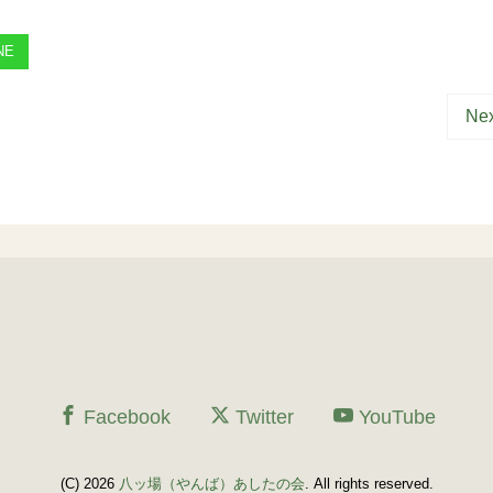
NE
Nex
Facebook
Twitter
YouTube
(C) 2026
八ッ場（やんば）あしたの会
. All rights reserved.