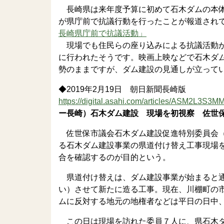
長崎県は来年度予算に初めて石木ダムの本体
が県庁前で抗議行動を行ったことが報道され
長崎県庁前で抗議活動」
現場でも住民らの座り込みによる抗議活動が
に行われたそうです。映画上映などで石木ダ
勢のままですが、ダム建設の見通しが立って
◆2019年2月19日 朝日新聞長崎版
https://digital.asahi.com/articles/ASM2L3S3
ー長崎）石木ダム建設 現場を初視察 佐世
佐世保市議会石木ダム建設促進特別委員会（
る石木ダム建設事業の県道付け替え工事現場
合を確認するのが目的という。
県道付け替えは、ダム建設事業が始まると通
い）させて新たに造る工事。現在、川棚町の
ムに反対する地元の地権者などは平日の日中
この日は現場を訪れた委員７人に、県石木ダ