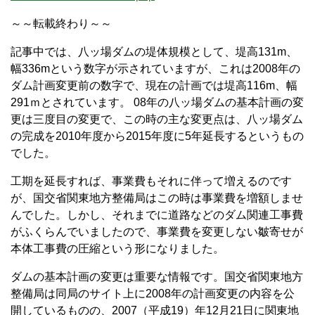
～～転載終わり～～
記事中では、八ッ場ダムの堤体規模として、堤高131m、
幅336mという数字が示されていますが、これは2008年の
ダム計画変更前の数字で、現在の計画では堤高116m、幅
291ｍとされています。 08年の八ッ場ダムの基本計画の変
更は三度目の変更で、この時の主な変更点は、八ッ場ダム
の完成を2010年度から2015年度に5年延長するというもの
でした。
工期を延長すれば、事業費もそれに伴って増えるのです
が、国交省関東地方整備局はこの時は事業費を増額しませ
んでした。しかし、それまでに道路などのダム関連工事費
がふくらんでいましたので、事業費を変更しない皺寄せが
本体工事費の圧縮という形になりました。
ダムの基本計画の変更は重要な情報です。国交省関東地方
整備局は同局のサイト上に2008年の計画変更の内容を公
開しているものの、2007（平成19）年12月21日に関東地