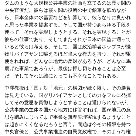
ダムのような大規模公共事業の計画を立てるのは霞ヶ関の
中央官僚だ。彼らは霞ヶ関の役所の中で鉛筆を舐めなが
ら、日本全体の水需要などを計算して、彼らなりに良かれ
と思った事業を提案する。そして国が持つあらゆる手段を
使って、それを実現しようとする。それを実現することが
彼らの仕事であり、そしてまたそれが日本の国益に適って
いると彼らは考える。そして、国は政治学者ホッブスが怪
物リバイアサンに喩えるほど強大な権力を持つ。それが駆
使されれば、どんなに地元の反対があろうが、どんなに馬
鹿げた事業であろうが、最後は押し切られることは必至
だ。そしてそれは誰にとっても不幸なことでもある。
中澤教授は「国」対「地元」の構図が続く限り、その勝負
は見えている。国がリバイアサンとしての力をフルに発揮
してその意思を貫徹しようとすることは避けられないが、
公共事業の主体を国から地方に移管すれば、国が地元の意
思を踏みにじってまで事業を無理矢理実現するようなこと
は起きにくくなるだろうと言う。問題は今その権限を持つ
中央官僚と、公共事業推進の自民党政権で、そのような権