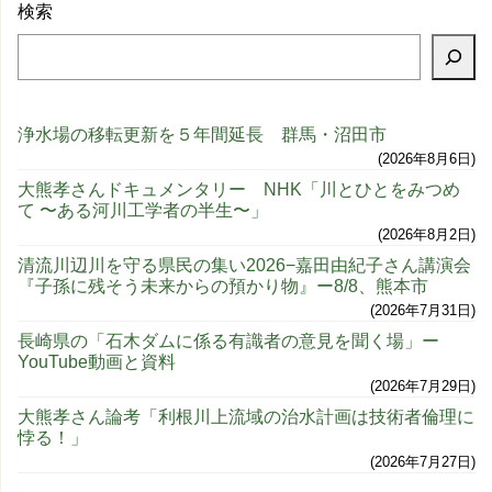
検索
浄水場の移転更新を５年間延長 群馬・沼田市
2026年8月6日
大熊孝さんドキュメンタリー NHK「川とひとをみつめ
て 〜ある河川工学者の半生〜」
2026年8月2日
清流川辺川を守る県民の集い2026−嘉田由紀子さん講演会
『子孫に残そう未来からの預かり物』ー8/8、熊本市
2026年7月31日
長崎県の「石木ダムに係る有識者の意見を聞く場」ー
YouTube動画と資料
2026年7月29日
大熊孝さん論考「利根川上流域の治水計画は技術者倫理に
悖る！」
2026年7月27日