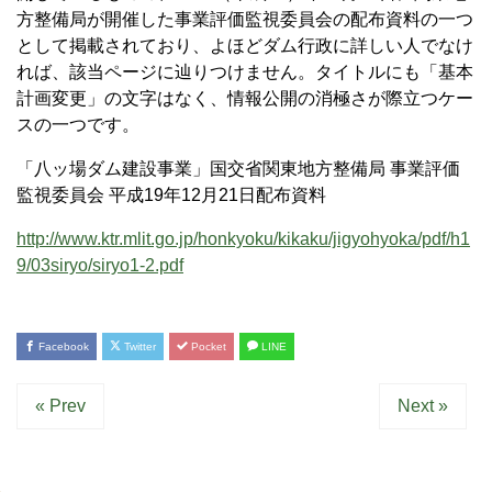
方整備局が開催した事業評価監視委員会の配布資料の一つ
として掲載されており、よほどダム行政に詳しい人でなけ
れば、該当ページに辿りつけません。タイトルにも「基本
計画変更」の文字はなく、情報公開の消極さが際立つケー
スの一つです。
「八ッ場ダム建設事業」国交省関東地方整備局 事業評価
監視委員会 平成19年12月21日配布資料
http://www.ktr.mlit.go.jp/honkyoku/kikaku/jigyohyoka/pdf/h1
9/03siryo/siryo1-2.pdf
Facebook
Twitter
Pocket
LINE
« Prev
Next »