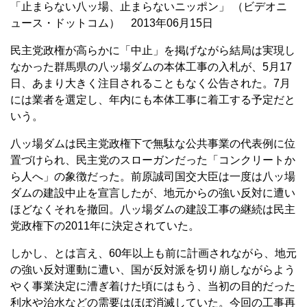
「止まらない八ッ場、止まらないニッポン」 （ビデオニ
ュース・ドットコム） 2013年06月15日
民主党政権が高らかに「中止」を掲げながら結局は実現し
なかった群馬県の八ッ場ダムの本体工事の入札が、5月17
日、あまり大きく注目されることもなく公告された。7月
には業者を選定し、年内にも本体工事に着工する予定だと
いう。
八ッ場ダムは民主党政権下で無駄な公共事業の代表例に位
置づけられ、民主党のスローガンだった「コンクリートか
ら人へ」の象徴だった。前原誠司国交大臣は一度は八ッ場
ダムの建設中止を宣言したが、地元からの強い反対に遭い
ほどなくそれを撤回。八ッ場ダムの建設工事の継続は民主
党政権下の2011年に決定されていた。
しかし、とは言え、60年以上も前に計画されながら、地元
の強い反対運動に遭い、国が反対派を切り崩しながらよう
やく事業決定に漕ぎ着けた頃にはもう、当初の目的だった
利水や治水などの需要はほぼ消滅していた。今回の工事再