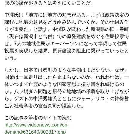
限の移譲が起きるとは考えにくいことだ。
中澤氏は「地方には地方の知恵がある。まずは政策決定の
課程に地域の意見をどう組み込んでいくか、その仕組み作
りが重要だ」と話す。中澤氏が関わった新潟県の旧・巻町
（現在は新潟市と合併）での原発建設をめぐる住民投票で
は、7人の地域住民がキーパーソンになって準備して住民
投票を実現した結果、原発建設の阻止に繋がっていったと
いう。
しかし、日本では巻町のような事例はまだ少ない。なぜ、
国策は一旦走り出したら止まらないのか。われわれは、一
体いつまで亡霊のような国家意思に振り回され続けるの
か。八ッ場ダム問題と原発立地地域の矛盾を取り上げなが
ら、ゲストの中澤秀雄氏とともにジャーナリストの神保哲
生と社会学者の宮台真司が議論した。
この記事を筆者のサイトで読む
http://www.videonews.com/on-
demand/631640/002817.php