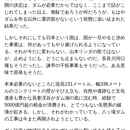
開の決定は、ダムが必要だからではなく、ここまで話がこ
じれてしまった以上、無駄であろうが何だろうが、もはや
ダムを作る以外に選択肢がないという状態に追い込まれた
結果だった。
しかしそれにしても日本という国は、国が一旦やると決め
た事業は、何があってもやり遂げられるようになってい
る。それが今だに変わらない。山本リンダの歌ではない
が、止めようにも、どうにも止まらないのだ。長良川河口
堰もそうだったし、諫早の干拓事業もそうだった。ある意
味で原発もそうだ。
本来必要のないところに堤高131メートル、幅336メート
ルのコンクリートの壁がそびえ立ち、自然や遺跡など文化
遺産も豊かな吾妻渓谷がダム湖の底に沈む時、総額で
5000億円超の税金が浪費され、とてつもない生態系の破
壊が起きる。しかし、それがわかっていても、八ッ場ダム
の工事は今また再開されようとしている。