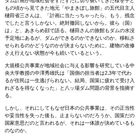
ダム計画が地域社会をずたずたに切り裂いてきた様を子ど
もの頃から見てきた地元「やまきぼし旅館」の五代目主人
樋田省三さんは、「計画に当たっちゃったら、もう、残念
でしたと言うしかない。絶対撤回しないから。彼ら（国）
は」と、あきらめ顔で語る。樋田さんの旅館もダムの水没
予定地にあるが、ダムができるのかできないのか、移転さ
せられるのかどうなのかが決まらないために、建物の改修
さえ行えない状態が今も続いているという。
大規模公共事業が地域社会に与える影響を研究している中
央大学教授の中澤秀雄氏は「国側の担当者は2,3年で代わ
るが住民は一生逃げられない。結局、国策に疲れて受け入
れざるを得なくなった」と八ッ場ダム問題の背景を指摘す
る。
しかし、それにしてもなぜ日本の公共事業は、その正当性
や妥当性を失った後も、止まらないのだろうか。国策だの
国家意思だのと言われるが、それは一体誰が決めているも
のなのか。