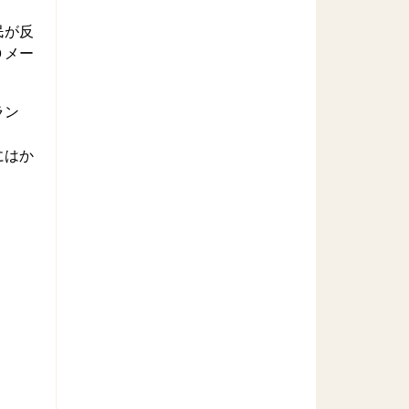
民が反
０メー
ラン
にはか