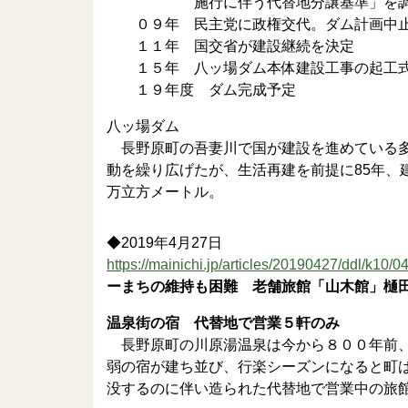
施行に伴う代替地分譲基準」を調
０９年 民主党に政権交代。ダム計画中
１１年 国交省が建設継続を決定
１５年 八ッ場ダム本体建設工事の起工
１９年度 ダム完成予定
八ッ場ダム
長野原町の吾妻川で国が建設を進めている多
動を繰り広げたが、生活再建を前提に85年、建
万立方メートル。
◆2019年4月27日
https://mainichi.jp/articles/20190427/ddl/k10/
ーまちの維持も困難 老舗旅館「山木館」樋
温泉街の宿 代替地で営業５軒のみ
長野原町の川原湯温泉は今から８００年前、
弱の宿が建ち並び、行楽シーズンになると町
没するのに伴い造られた代替地で営業中の旅