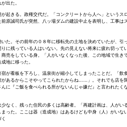
れが出た。
が起きる。政権交代だ。「コンクリートから人へ」というス
た前原誠司氏が突然、八ッ場ダムの建設中止を表明し、工事は
いた。その前年の０８年に移転先の土地を決めていたが、引
周りに残っている人はいない。先の見えない将来に疲れ切って
。商売をしている身。「人がいなくなった後、この地域で生き
造成地に移った。
宿が看板を下ろし、温泉街が縮小してしまったことだ。「飲
館があるからこそやってこられたからね……」。それでも店を
さんに『ご飯を食べられる所がないんじゃ嫌だ』と言われたく
少なく、残った住民の多くは高齢者。「再建計画は、人がい
しまった。ここは器（造成地）はあるけども中身（人）がいな
づく