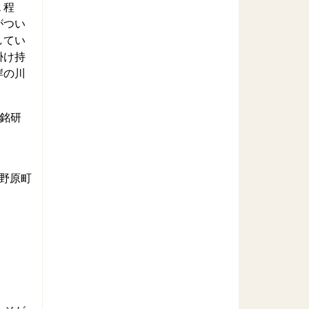
１程
がつい
してい
掛け持
岸の川
銘研
野原町