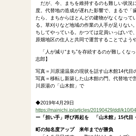
だが、今、まちを維持するのも難しい状況に
度。代替地の造成が遅れた影響で、まるで「
たら、まちからほとんどの建物がなくなって
る。草刈りなど地域の作業の人手が足りない
ちしてやっている。かつては定員いっぱいで
原畑地区の住人と共同で運営することでよう
「人が減り“まち”を存続するのが難しくな
志郎】
写真＝川原湯温泉の現状を話す山木館14代目
写真＝移転し新築した山木館の門。代替地で
川原湯の「山木館」で
◆2019年4月29日
https://mainichi.jp/articles/20190429/ddl/k10/
ー「担い手」呼び再起を 「山木館」15代目
町の知名度アップ 来年までが勝負