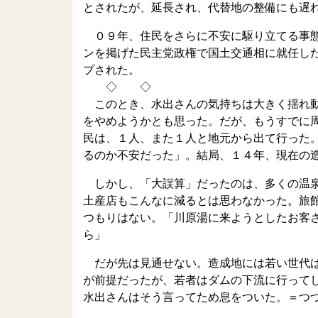
とされたが、延長され、代替地の整備にも遅
０９年、住民をさらに不安に駆り立てる事態
ンを掲げた民主党政権で国土交通相に就任し
プされた。
◇ ◇
このとき、水出さんの気持ちは大きく揺れ動
をやめようかとも思った。だが、もうすでに
民は、１人、また１人と地元から出て行った
るのか不安だった」。結局、１４年、現在の
しかし、「大誤算」だったのは、多くの温泉
土産店もこんなに減るとは思わなかった。旅
つもりはない。「川原湯に来ようとしたお客
ら」
だが先は見通せない。造成地には若い世代は
が前提だったが、若者はダムの下流に行って
水出さんはそう言ってため息をついた。＝つ