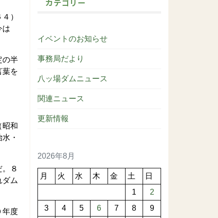
カテゴリー
６４）
今は
イベントのお知らせ
事務局だより
定の半
言葉を
八ッ場ダムニュース
関連ニュース
更新情報
（昭和
治水・
2026年8月
だ。８
月
火
水
木
金
土
日
れダム
1
2
3
4
5
6
7
8
9
０年度