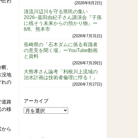
が伝わ
2026年8月2日
清流川辺川を守る県民の集い
2026−嘉田由紀子さん講演会『子孫
に残そう未来からの預かり物』ー
8/8、熊本市
2026年7月31日
長崎県の「石木ダムに係る有識者
の意見を聞く場」ーYouTube動画
と資料
2026年7月29日
分断、
大熊孝さん論考「利根川上流域の
水没地
治水計画は技術者倫理に悖る！」
ぞれの
2026年7月27日
アーカイブ
で道路
民の移
窓から