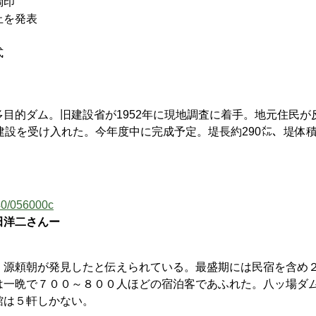
印
止を発表
式
目的ダム。旧建設省が1952年に現地調査に着手。地元住民が
設を受け入れた。今年度中に完成予定。堤長約290㍍、堤体積
040/056000c
田洋二さんー
源頼朝が発見したと伝えられている。最盛期には民宿を含め
は一晩で７００～８００人ほどの宿泊客であふれた。八ッ場ダ
館は５軒しかない。