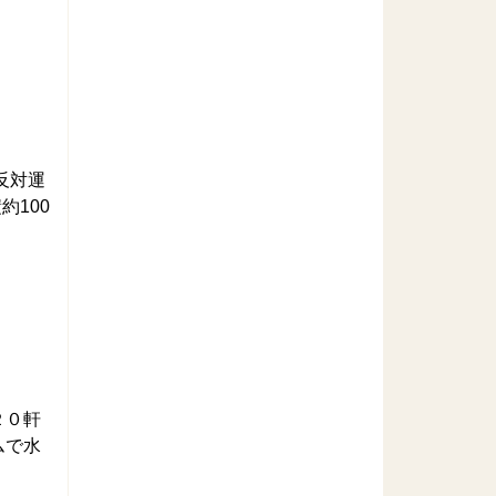
反対運
約100
２０軒
ムで水