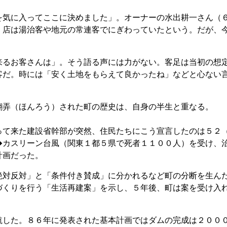
気に入ってここに決めました」。オーナーの水出耕一さん（
。店は湯治客や地元の常連客でにぎわっていたという。だが、
るお客さんは」。そう語る声には力がない。客足は当初の想
客だ。時には「安く土地をもらえて良かったね」などと心ない
弄（ほんろう）された町の歴史は、自身の半生と重なる。
て来た建設省幹部が突然、住民たちにこう宣言したのは５２
�カスリーン台風（関東１都５県で死者１１００人）を受け、
計画だった。
対反対」と「条件付き賛成」に分かれるなど町の分断を生ん
づくりを行う「生活再建案」を示し、５年後、町は案を受け入
した。８６年に発表された基本計画ではダムの完成は２００