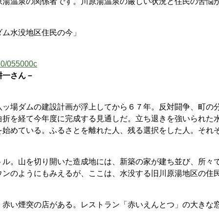
湯温泉の関係者です。川原湯温泉の厳しい状況と住民の苦悩
ダム水没地区住民の今」
040/055000c
耕一さん－
ッ場ダムの建設計画が浮上してから６７年。反対闘争、町の
曲折を経て今年度に完成する見通しだ。立ち退きを強いられた
を始めている。ふるさとを離れた人、残る選択をした人。それ
ル。山を切り開いた造成地には、新築の家が建ち並び、所々
ウンのようにもみえるが、ここは、水没する旧川原湯地区の住
赤い煙突の店がある。レストラン「赤いえんとつ」の大きな
。