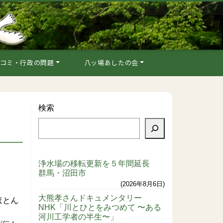
コミ・行政の問題
八ッ場あしたの会
検索
浄水場の移転更新を５年間延長
群馬・沼田市
2026年8月6日
大熊孝さんドキュメンタリー
ほとん
NHK「川とひとをみつめて 〜ある
河川工学者の半生〜」