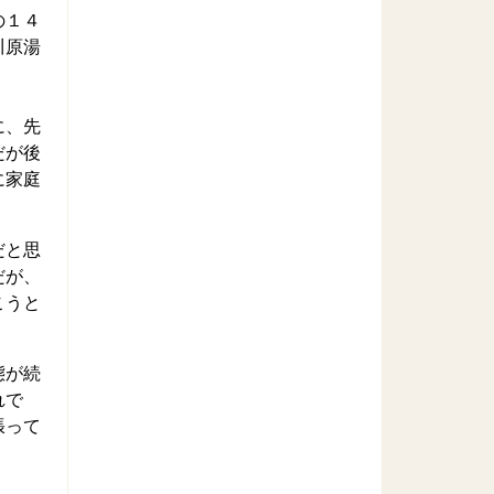
の１４
川原湯
に、先
だが後
に家庭
だと思
だが、
こうと
態が続
れで
張って