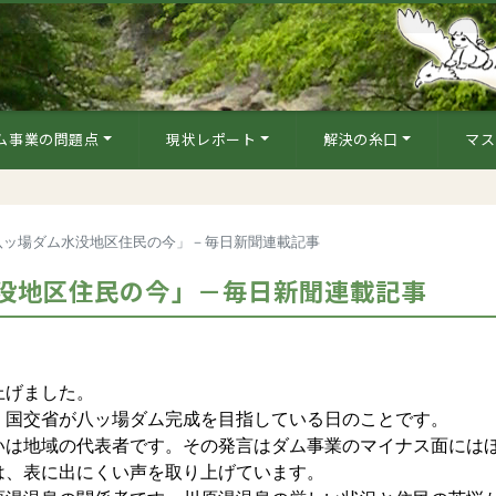
ム事業の問題点
現状レポート
解決の糸口
マス
八ッ場ダム水没地区住民の今」－毎日新聞連載記事
没地区住民の今」－毎日新聞連載記事
上げました。
国交省が八ッ場ダム完成を目指している日のことです。
は地域の代表者です。その発言はダム事業のマイナス面には
は、表に出にくい声を取り上げています。