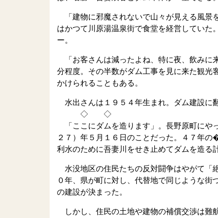
「建物に邪魔されないで山々が見える風景を
はかつて川原湯温泉街で食堂を経営していた
ー。
「お客さんは減ったよね、特に夜、飲みに来
分程度。その半数がダム工事を見に来た観光
かけられることもある。
水出さんは１９５４年生まれ。ダム建設に翻
◇ ◇
「ここにダムを造ります」。長野原町にやっ
２７）年５月１６日のことだった。４７年の
利水のために吾妻川をせき止めてダムを造る
水没地区の住民たちの反対闘争はやがて「絶
０年、県が町に対し、代替地で同じような街
の建設が決まった。
しかし、住民の土地や建物の補償交渉は難航