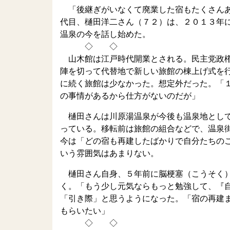
「後継ぎがいなくて廃業した宿もたくさんあ
代目、樋田洋二さん（７２）は、２０１３年
温泉の今を話し始めた。
◇ ◇
山木館は江戸時代開業とされる。民主党政権
陣を切って代替地で新しい旅館の棟上げ式を
に続く旅館は少なかった。想定外だった。「
の事情があるから仕方がないのだが」
樋田さんは川原湯温泉が今後も温泉地として
っている。移転前は旅館の組合などで、温泉
今は「どの宿も再建したばかりで自分たちの
いう雰囲気はあまりない。
樋田さん自身、５年前に脳梗塞（こうそく）
く。「もう少し元気ならもっと勉強して、『
「引き際」と思うようになった。「宿の再建
もらいたい」
◇ ◇