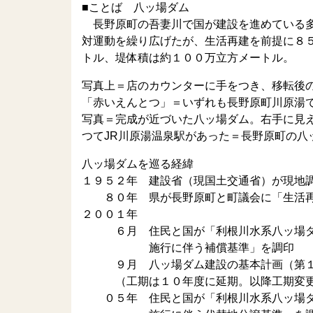
■ことば 八ッ場ダム
長野原町の吾妻川で国が建設を進めている多
対運動を繰り広げたが、生活再建を前提に８
トル、堤体積は約１００万立方メートル。
写真上＝店のカウンターに手をつき、移転後
「赤いえんとつ」＝いずれも長野原町川原湯
写真＝完成が近づいた八ッ場ダム。右手に見
つてJR川原湯温泉駅があった＝長野原町の八
八ッ場ダムを巡る経緯
１９５２年 建設省（現国土交通省）が現地
８０年 県が長野原町と町議会に「生活再
２００１年
６月 住民と国が「利根川水系八ッ場ダ
施行に伴う補償基準」を調印
９月 八ッ場ダム建設の基本計画（第１
（工期は１０年度に延期。以降工期変更
０５年 住民と国が「利根川水系八ッ場ダ