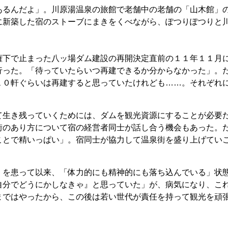
るんだよ」。川原湯温泉の旅館で老舗中の老舗の「山木館」
に新築した宿のストーブにまきをくべながら、ぽつりぽつりと
下で止まった八ッ場ダム建設の再開決定直前の１１年１１月
行った。「待っていたらいつ再建できるか分からなかった」。
１０軒ぐらいは再建すると思っていたけれども……。それぞれ
生き残っていくためには、ダムを観光資源にすることが必要
街のあり方について宿の経営者同士が話し合う機会もあった。
ことで精いっぱい」。宿同士が協力して温泉街を盛り上げてい
を患って以来、「体力的にも精神的にも落ち込んでいる」状
自分でどうにかしなきゃ』と思っていた」が、病気になり、こ
まではやったから、この後は若い世代が責任を持って観光を頑