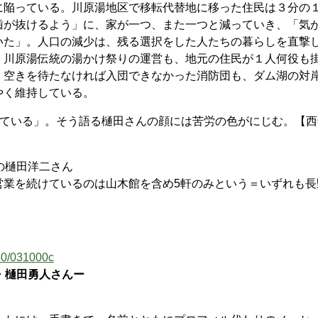
陥っている。川原湯地区で移転代替地に移った住民は３分の
歯が抜けるよう」に、家が一つ、また一つと減っていき、「気
いた」。人口の減少は、残る選択をした人たちの暮らしを直撃
。川原湯伝統の湯かけ祭りの運営も、地元の住民が１人何役も
、空きを待たなければ入団できなかった消防団も、ダム湖の対
やく維持している。
っている」。そう語る樋田さんの顔には苦労の色がにじむ。【西
の樋田洋二さん
営業を続けているのは山木館を含め5軒のみという＝いずれも長
040/031000c
・樋田勇人さんー