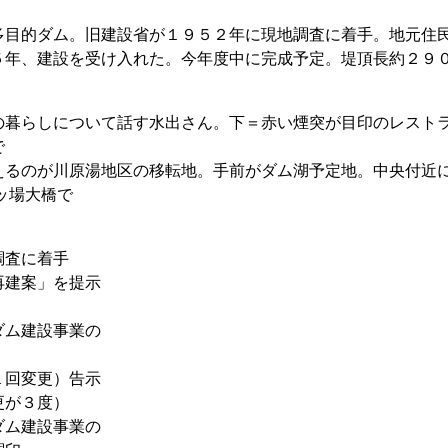
目的ダム。旧建設省が１９５２年に現地調査に着手。地元住
５年、建設を受け入れた。今年度中に完成予定。堤頂長約２９
の暮らしについて話す水出さん。下＝赤い煙突が目印のレスト
で
えるのが川原湯地区の移転地。手前がダム湖予定地。中央付近
ッ場大橋で
調査に着手
建案」を提示
ム建設事業の
回変更）告示
が３度）
ム建設事業の