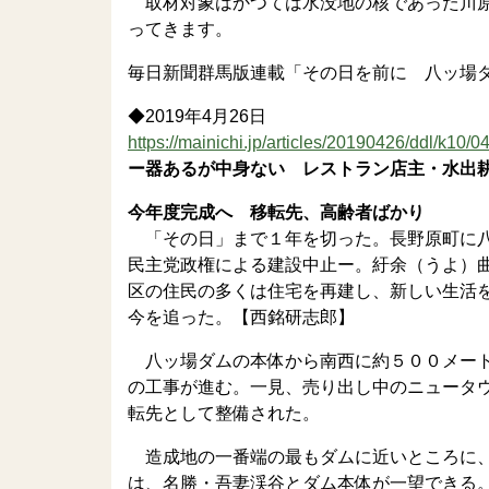
取材対象はかつては水没地の核であった川原
ってきます。
毎日新聞群馬版連載「その日を前に 八ッ場
◆2019年4月26日
https://mainichi.jp/articles/20190426/ddl/k10/
ー器あるが中身ない レストラン店主・水出
今年度完成へ 移転先、高齢者ばかり
「その日」まで１年を切った。長野原町に八
民主党政権による建設中止ー。紆余（うよ）
区の住民の多くは住宅を再建し、新しい生活
今を追った。【西銘研志郎】
八ッ場ダムの本体から南西に約５００メート
の工事が進む。一見、売り出し中のニュータ
転先として整備された。
造成地の一番端の最もダムに近いところに、
は、名勝・吾妻渓谷とダム本体が一望できる