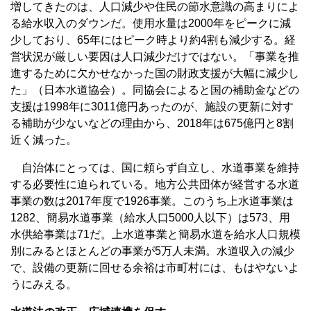
増してきたのは、人口減少や住民の節水意識の高まりによ
る給水収入のダウンだ。使用水量は2000年をピークに減
少しており、65年にはピーク時より約4割も減少する。経
営状況が厳しい要因は人口減少だけではない。「事業を推
進するために欠かせなかった国の財政支援が大幅に減少し
た」（日本水道協会）。同協会によると国の補助金などの
支援は1998年に3011億円あったのが、施設の更新に対す
る補助が少ないなどの理由から、2018年は675億円と8割
近く減った。
自治体にとっては、国に頼らず自立し、水道事業を維持
する必要性に迫られている。地方公共団体が経営する水道
事業の数は2017年度で1926事業。このうち上水道事業は
1282、簡易水道事業（給水人口5000人以下）は573、用
水供給事業は71だ。上水道事業と簡易水道を給水人口規模
別にみるとほとんどの事業が5万人未満。水道収入の減少
で、設備の更新に回せる余裕は市町村には、もはやないよ
うにみえる。