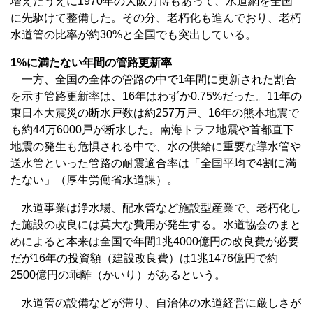
増えたうえに1970年の大阪万博もあって、水道網を全国
に先駆けて整備した。その分、老朽化も進んでおり、老朽
水道管の比率が約30%と全国でも突出している。
1%に満たない年間の管路更新率
一方、全国の全体の管路の中で1年間に更新された割合
を示す管路更新率は、16年はわずか0.75%だった。11年の
東日本大震災の断水戸数は約257万戸、16年の熊本地震で
も約44万6000戸が断水した。南海トラフ地震や首都直下
地震の発生も危惧される中で、水の供給に重要な導水管や
送水管といった管路の耐震適合率は「全国平均で4割に満
たない」（厚生労働省水道課）。
水道事業は浄水場、配水管など施設型産業で、老朽化し
た施設の改良には莫大な費用が発生する。水道協会のまと
めによると本来は全国で年間1兆4000億円の改良費が必要
だが16年の投資額（建設改良費）は1兆1476億円で約
2500億円の乖離（かいり）があるという。
水道管の設備などが滞り、自治体の水道経営に厳しさが