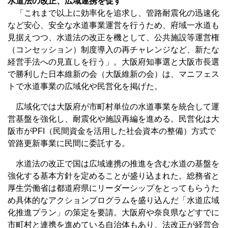
水道法の改正、広域連携を促す
「これまで以上に効率化を追求し、管路耐震化の迅速化
など安心、安全な水道事業運営を行うため、府域一水道も
見据えつつ、水道法の改正を機として、公共施設等運営権
（コンセッション）制度導入の再チャレンジなど、新たな
経営手法への見直しを行う」。大阪府知事選と大阪市長選
で勝利した日本維新の会（大阪維新の会）は、マニフェス
トで水道事業の広域化や民営化を掲げた。
広域化では大阪府が市町村単位の水道事業を統合して運
営基盤を強化し、耐震化や施設再編を進める。民営化は大
阪市がPFI（民間資金を活用した社会資本の整備）方式で
管路更新事業に民間に委託する。
水道法の改正で国は広域連携の推進を含む水道の基盤を
強化する基本方針を定めることが盛り込まれた。総務省と
厚生労働省は都道府県にリーダーシップをとってもらうた
め具体的なアクションプログラムを盛り込んだ「水道広域
化推進プラン」の策定を要請。大阪府や奈良県などすでに
市町村と連携を進めている自治体もあり、法改正が経営合