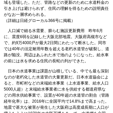
域も登場した。ただ、管路などの更新のために水道料金の
引き上げは避けられず、住民の理解を得るための説明責任
がなお一層求められる。
（詳細は日経グローカル366号に掲載）
人口減で細る水需要、膨らむ施設更新費用 昨年6月
に、震度6弱を記録した大阪北部地震。大阪府高槻市など
で、約9万4000戸が最大2日間にわたって断水した。同市
では40年の法定耐用年数を超える老朽水道管が破裂し、道
路が陥没。周辺はあふれた水で池のようになった。給水車
の前には水を求める住民の長蛇の列ができた。
日本の水道事業は課題が山積している、中でも最も深刻
なのが老朽化した水道管の大量更新だ。日本水道協会によ
ると、市町村などの末端給水事業（上水道事業、給水人口
5000人超）と末端給水事業者に水を供給する都道府県な
どの用水供給事業で、設置が40年超の水道管の割合（管路
経年化率）は、2016年に全国平均で14.8%まで高まった。
地震で甚大な被害が発生した大阪府は高度成長期に人口が