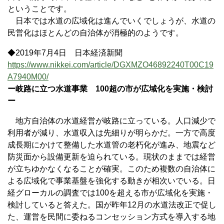
ということです。
日本では水道の広域化は進んでいくでしょうが、水道の
民営化はほとんどの自治体が消極的のようです。
◆2019年7月4日 日本経済新聞
https://www.nikkei.com/article/DGXMZO46892240T00C19
A7940M00/
ー岐路に立つ水道事業 100超の市が広域化を実施・検討
ー
地方自治体の水道経営が岐路に立っている。人口減少で
利用者が減り、水道収入は先細りが明らかだ。一方で高度
成長期にかけて整備した水道管の老朽化が進み、地震など
防災面から設備更新を迫られている。現状のままでは経営
が立ちゆかなくなることが確実。このため複数の自治体に
よる広域化で事業基盤を強化する動きが相次いでいる。日
経グローカルの調査では100を超える市が広域化を実施・
検討していると答えた。国が昨年12月の水道法改正で促し
た、運営を民間に委ねるコンセッション方式を導入する地