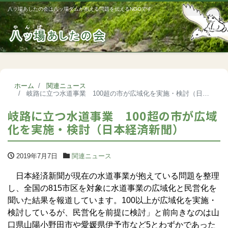
八ッ場あしたの会は八ッ場ダムが抱える問題を伝えるNGOです
Me
ホーム
関連ニュース
岐路に立つ水道事業 100超の市が広域化を実施・検討（日本経済新聞）
岐路に立つ水道事業 100超の市が広域
化を実施・検討（日本経済新聞）
2019年7月7日
関連ニュース
日本経済新聞が現在の水道事業が抱えている問題を整理
し、全国の815市区を対象に水道事業の広域化と民営化を
聞いた結果を報道しています。100以上が広域化を実施・
検討しているが、民営化を前提に検討」と前向きなのは山
口県山陽小野田市や愛媛県伊予市など5とわずかであった