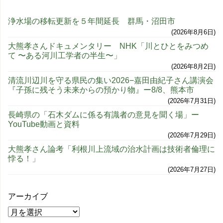
浄水場の移転更新を５年間延長 群馬・沼田市
2026年8月6日
大熊孝さんドキュメンタリー NHK「川とひとをみつめ
て 〜ある河川工学者の半生〜」
2026年8月2日
清流川辺川を守る県民の集い2026−嘉田由紀子さん講演会
『子孫に残そう未来からの預かり物』ー8/8、熊本市
2026年7月31日
長崎県の「石木ダムに係る有識者の意見を聞く場」ー
YouTube動画と資料
2026年7月29日
大熊孝さん論考「利根川上流域の治水計画は技術者倫理に
悖る！」
2026年7月27日
アーカイブ