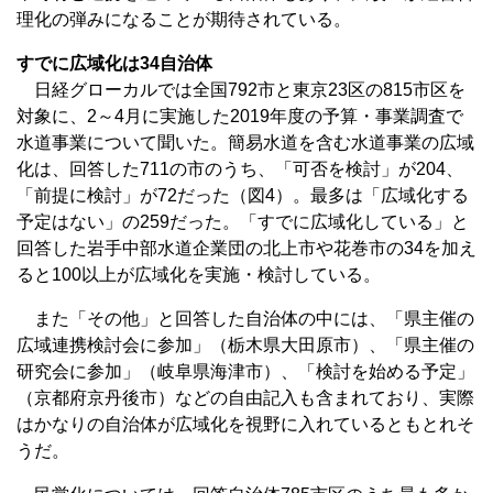
理化の弾みになることが期待されている。
すでに広域化は34自治体
日経グローカルでは全国792市と東京23区の815市区を
対象に、2～4月に実施した2019年度の予算・事業調査で
水道事業について聞いた。簡易水道を含む水道事業の広域
化は、回答した711の市のうち、「可否を検討」が204、
「前提に検討」が72だった（図4）。最多は「広域化する
予定はない」の259だった。「すでに広域化している」と
回答した岩手中部水道企業団の北上市や花巻市の34を加え
ると100以上が広域化を実施・検討している。
また「その他」と回答した自治体の中には、「県主催の
広域連携検討会に参加」（栃木県大田原市）、「県主催の
研究会に参加」（岐阜県海津市）、「検討を始める予定」
（京都府京丹後市）などの自由記入も含まれており、実際
はかなりの自治体が広域化を視野に入れているともとれそ
うだ。