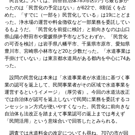
民営化については、回答自治体785市区のうち最も多か
ったのは「民営化の予定はない」が622で、8割近くを占
めた。「すでに（一部を）民営化している」は19にとどま
った。浄水場の運営や料金徴収など一部業務を委託してい
るもようだ。「民営化を前提に検討」と前向きなのは山口
県山陽小野田市や愛媛県伊予市など5とわずか。「民営化
の可否を検討」は岩手県八幡平市、千葉県市原市、愛知県
豊川市、宮崎県小林市など20と少数だった。「水道事業は
手掛けていない」は東京都水道局がある都内を中心に74あ
った。
設問の民営化は本来は「水道事業者が水道法に基づく事
業の認可を返上して、民間事業者がその区域で水道事業を
運営するというイメージ」（厚労省）。今回の水道法改正
では自治体が認可を返上しないで民間に業務を委託するコ
ンセッション方式が使いやすくなった。民営化に前向きな
自治体も法改正を踏まえて事業認可の返上までは考えず
「民間活用」という意味合いで回答したとみられる。
調査では水道料金の改定についても尋ね、707の市が回