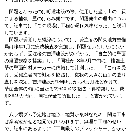
問題となったのは町道建設の際、使用した盛り土の土質
による補強土壁のはらみ発生です。問題発生の理由につい
て、記事では「この現場は工程が遅れ気味だった」と説明
しています。
問題が発覚した経緯については、発注者の関東地方整備
局は昨年1月に完成検査を実施し、問題ないとしたにもか
かわらず、受注者の吉澤建設がみずから、「自主的に壁面
の経過観察を提案」し、「同社が18年2月中旬に、補強土
壁の壁面部材メーカーに依頼して計測した」、「これを受
け、受発注者間で対応を協議し、変状の大きな箇所の造り
直しを決定。吉澤建設が18年6月から8カ月ほどかけて、
壁面全体の4割に当たる約640m2を撤去・再構築した。費
用3849万円は、同社が全て負担した。」と書かれていま
す。
八ッ場ダム予定地は地形・地質が複雑なため、関連工事
は業者泣かせと地元ではいわれます。無理な工程のせい
で、記事にあるように「工期厳守のプレッシャー」がかか