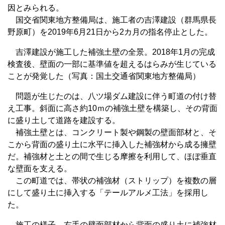
因とみられる。
国交省関東地方整備局は、施工者の吉澤建設（群馬県長
野原町）を2019年6月21日から2カ月の指名停止とした。
吉澤建設が施工した補強土壁の全景。2018年1月の完成
検査後、壁面の一部に基準値を超えるはらみが生じている
ことが発覚した（写真：国土交通省関東地方整備局）
問題が生じたのは、八ツ場ダム建設に伴う町道の付け替
え工事。斜面に高さ約10ｍの補強土壁を構築し、その背面
に盛り土して道路を建設する。
補強土壁とは、コンクリート製や鋼製の壁面部材と、そ
こから背面の盛り土に水平に挿入した補強材から成る擁壁
だ。補強材と土との間で生じる摩擦を利用して、ほぼ垂直
な壁面を支える。
この町道では、帯状の補強材（ストリップ）を複数の層
にして盛り土に挿入する「テールアルメ工法」を採用し
た。
施工の様子。右手の壁面部材から背面の盛り土に補強材