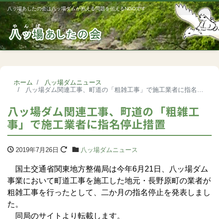
八ッ場あしたの会は八ッ場ダムが抱える問題を伝えるNGOです
Me
ホーム
八ッ場ダムニュース
八ッ場ダム関連工事、町道の「粗雑工事」で施工業者に指名停止措置
八ッ場ダム関連工事、町道の「粗雑工
事」で施工業者に指名停止措置
2019年7月26日
八ッ場ダムニュース
国土交通省関東地方整備局は今年6月21日、八ッ場ダム
事業において町道工事を施工した地元・長野原町の業者が
粗雑工事を行ったとして、二か月の指名停止を発表しまし
た。
同局のサイトより転載します。