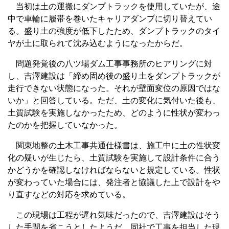
当初は土の運搬にダンプトラックを使用していたが、途
中で車輪に履帯を巻いたキャリアダンプに切り替えてい
る。盛り土の強度が低下したため、ダンプトラックのタイ
ヤが土に取られて沈み込むようになったからだ。
問題発覚後の八ツ場ダム工事事務所のヒアリングに対
し、吉澤建設は「締め固め後の盛り土をダンプトラックが
走行できない状態になった。それが壁面変位の原因ではな
いか」と回答している。ただ、土の変化に気付いた後も、
土質試験を実施しなかったため、どのように性状が変わっ
たのかを把握していなかった。
関東地整の土木工事共通仕様書は、施工中に土の性状変
化の疑いが生じたら、土質試験を実施して設計条件に合う
かどうかを確認しなければならないと規定している。性状
が変わっていた場合には、発注者と協議した上で設計をや
り直すなどの対応を求めている。
この現場は工程が遅れ気味だったので、吉澤建設はそう
した手間を省こうとしたようだ。同社で工事を担当した現