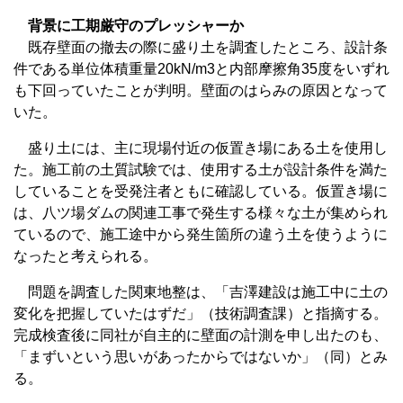
背景に工期厳守のプレッシャーか
既存壁面の撤去の際に盛り土を調査したところ、設計条
件である単位体積重量20kN/m3と内部摩擦角35度をいずれ
も下回っていたことが判明。壁面のはらみの原因となって
いた。
盛り土には、主に現場付近の仮置き場にある土を使用し
た。施工前の土質試験では、使用する土が設計条件を満た
していることを受発注者ともに確認している。仮置き場に
は、八ツ場ダムの関連工事で発生する様々な土が集められ
ているので、施工途中から発生箇所の違う土を使うように
なったと考えられる。
問題を調査した関東地整は、「吉澤建設は施工中に土の
変化を把握していたはずだ」（技術調査課）と指摘する。
完成検査後に同社が自主的に壁面の計測を申し出たのも、
「まずいという思いがあったからではないか」（同）とみ
る。