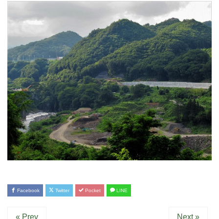
Facebook
Twitter
Pocket
LINE
« Prev
Next »