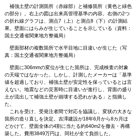
補強土壁の計測箇所（赤線部）と補修箇所（黄色と緑色
の部分）。右上の図は出来高管理基準の内容。右側の2つ
の折れ線グラフは、測点7（上）と測点8（下）の計測結
果。壁面にはらみが生じていることを示している（資料：
国土交通省関東地方整備局）
壁面部材の複数箇所で水平目地に目違いが生じた（写
真：国土交通省関東地方整備局）
壁面に306mmの変位が生じた箇所は、完成検査の対象
の天端ではなかった。しかし、計測したメーカーは「基準
値を超過しており、補強土壁が安定性を保っているとは言
えない。地震などの災害時に目違いが進行し、背面の盛り
土が流出して補強土壁が崩壊する恐れがある」と指摘し
た。
これを受け、受発注者間で対応を協議し、変状の大きな
箇所の造り直しを決定。吉澤建設が18年6月から8カ月ほ
どかけて、壁面全体の4割に当たる約640m2を撤去・再構
築した。費用3849万円は、同社が全て負担した。