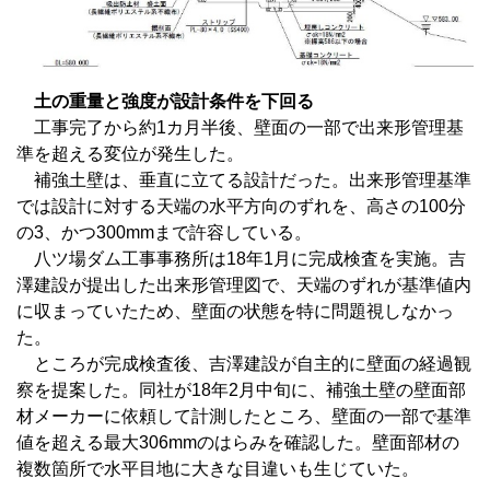
土の重量と強度が設計条件を下回る
工事完了から約1カ月半後、壁面の一部で出来形管理基
準を超える変位が発生した。
補強土壁は、垂直に立てる設計だった。出来形管理基準
では設計に対する天端の水平方向のずれを、高さの100分
の3、かつ300mmまで許容している。
八ツ場ダム工事事務所は18年1月に完成検査を実施。吉
澤建設が提出した出来形管理図で、天端のずれが基準値内
に収まっていたため、壁面の状態を特に問題視しなかっ
た。
ところが完成検査後、吉澤建設が自主的に壁面の経過観
察を提案した。同社が18年2月中旬に、補強土壁の壁面部
材メーカーに依頼して計測したところ、壁面の一部で基準
値を超える最大306mmのはらみを確認した。壁面部材の
複数箇所で水平目地に大きな目違いも生じていた。