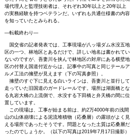
場代理人と監理技術者は、それぞれ30年以上と20年以上
の実務経験を持つベテランだ。いずれも共通仕様書の内容
を知っていたとみられる。
—転載終わり—
国交省の記者発表では、工事現場が八ッ場ダム水没五地
区の一つ、林地区とあるだけで、詳しい地名は書かれてい
ないのですが、吾妻川を挟んで林地区の対岸にある横壁地
区の付替え国道付近からは、記事中の写真と同じテールア
ルメ工法の擁壁が見えます（下の写真参照）。
擁壁のすぐ下に見える白いラインは、吾妻川と並行して
走っていた旧国道のガードレールです。場所は湖面橋とな
る丸岩大橋の上流側で、水没する下田橋と弁天橋の間に位
置しています。
この現場は、工事が始まる前は、約2万4000年前の浅間
山の山体崩壊による泥流堆積物（応桑層）の露頭がよく見
える場所であったそうです。問題となった土質は応桑層だ
ったのでしょうか。（以下の写真は2019年7月17日撮影）