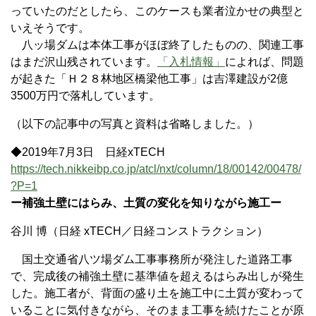
っていたのだとしたら、このケースも業者泣かせの典型と
いえそうです。
八ッ場ダムは本体工事がほぼ終了したものの、関連工事
はまだ沢山残されています。
「入札情報」
によれば、問題
が起きた「Ｈ２８林地区橋梁他工事」は吉澤建設が2億
3500万円で落札しています。
（以下の記事中の写真と資料は省略しました。）
◆2019年7月3日 日経xTECH
https://tech.nikkeibp.co.jp/atcl/nxt/column/18/00142/00478/
?P=1
ー補強土壁にはらみ、土質の変化を知りながら施工ー
谷川 博（日経 xTECH／日経コンストラクション）
国土交通省八ツ場ダム工事事務所が発注した道路工事
で、完成後の補強土壁に基準値を超えるはらみ出しが発生
した。施工者が、背面の盛り土を施工中に土質が変わって
いることに気付きながら、そのまま工事を続けたことが原