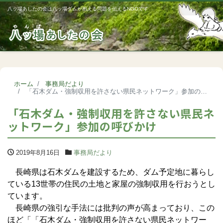
八ッ場あしたの会は八ッ場ダムが抱える問題を伝えるNGOです
Me
ホーム
事務局だより
「石木ダム・強制収用を許さない県民ネットワーク」参加の呼びかけ
「石木ダム・強制収用を許さない県民ネ
ットワーク」参加の呼びかけ
2019年8月16日
事務局だより
長崎県は石木ダムを建設するため、ダム予定地に暮らし
ている13世帯の住民の土地と家屋の強制収用を行おうとし
ています。
長崎県の強引な手法には批判の声が高まっており、この
ほど「「石木ダム・強制収用を許さない県民ネットワー