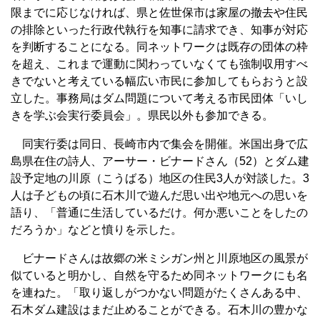
限までに応じなければ、県と佐世保市は家屋の撤去や住民
の排除といった行政代執行を知事に請求でき、知事が対応
を判断することになる。同ネットワークは既存の団体の枠
を超え、これまで運動に関わっていなくても強制収用すべ
きでないと考えている幅広い市民に参加してもらおうと設
立した。事務局はダム問題について考える市民団体「いし
きを学ぶ会実行委員会」。県民以外も参加できる。
同実行委は同日、長崎市内で集会を開催。米国出身で広
島県在住の詩人、アーサー・ビナードさん（52）とダム建
設予定地の川原（こうばる）地区の住民3人が対談した。3
人は子どもの頃に石木川で遊んだ思い出や地元への思いを
語り、「普通に生活しているだけ。何か悪いことをしたの
だろうか」などと憤りを示した。
ビナードさんは故郷の米ミシガン州と川原地区の風景が
似ていると明かし、自然を守るため同ネットワークにも名
を連ねた。「取り返しがつかない問題がたくさんある中、
石木ダム建設はまだ止めることができる。石木川の豊かな