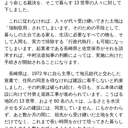
よう命じる裁決を、そこで暮らす 13 世帯の人々に対して
下しました。
これに従わなければ、人々が代々受け継いできた土地は
「強制収用」されてしまいます。そのための手段として、
暮らしの土台である家も、生活に必要なすべての物も、そ
して人間も、実力で排除する「行政代執行」も可能になっ
てしまいます。起業者である長崎県と佐世保市がそれを請
求すれば、中村法道知事の判断によっては、実施に向けた
手続きが開始されることになります。
長崎県は、1972 年に自ら主導して地元総代と交わした
覚書で、住民の同意を得なければ建設に着手しないと約束
しました。その約束は破られ続け、今日も、ダム本体の建
設に向けて付替え道路工事が進められています。こうばる
地区の 13 世帯、およそ 60 名の人々は、ふるさとを水没
させるダムの建設には、同意していません。にもかかわら
ず、あと数か月の間に、祖先から受け継いだ土地を失くす
だけでなく、これまで長い時間をかけて培ってきた暮らし