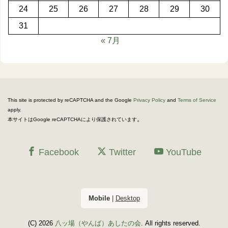
24
25
26
27
28
29
30
31
« 7月
This site is protected by reCAPTCHA and the Google
Privacy Policy
and
Terms of Service
apply.
。
本サイトはGoogle reCAPTCHAにより保護されています
Facebook
Twitter
YouTube
Mobile
|
Desktop
(C) 2026
八ッ場（やんば）あしたの会
. All rights reserved.