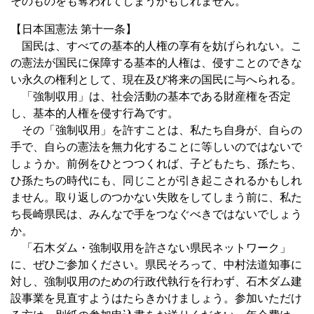
そのものをも奪われてしまうかもしれません。
【日本国憲法 第十一条】
国民は、すべての基本的人権の享有を妨げられない。こ
の憲法が国民に保障する基本的人権は、侵すことのできな
い永久の権利として、現在及び将来の国民に与へられる。
「強制収用」は、社会活動の基本である財産権を否定
し、基本的人権を侵す行為です。
その「強制収用」を許すことは、私たち自身が、自らの
手で、自らの憲法を無力化することに等しいのではないで
しょうか。前例をひとつつくれば、子どもたち、孫たち、
ひ孫たちの時代にも、同じことが引き起こされるかもしれ
ません。取り返しのつかない失敗をしてしまう前に、私た
ち長崎県民は、みんなで手をつなぐべきではないでしょう
か。
「石木ダム・強制収用を許さない県民ネットワーク」
に、ぜひご参加ください。県民そろって、中村法道知事に
対し、強制収用のための行政代執行を行わず、石木ダム建
設事業を見直すようはたらきかけましょう。参加いただけ