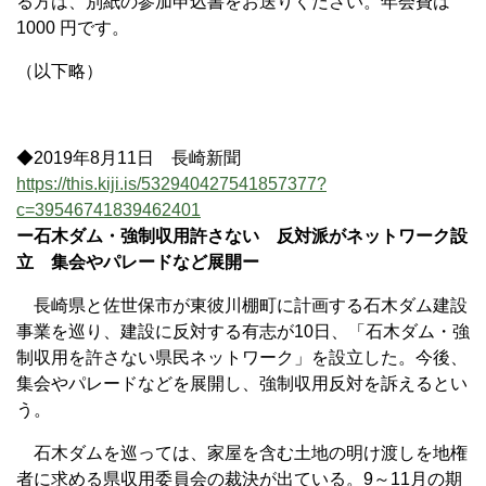
る方は、別紙の参加申込書をお送りください。年会費は
1000 円です。
（以下略）
◆2019年8月11日 長崎新聞
https://this.kiji.is/532940427541857377?
c=39546741839462401
ー石木ダム・強制収用許さない 反対派がネットワーク設
立 集会やパレードなど展開ー
長崎県と佐世保市が東彼川棚町に計画する石木ダム建設
事業を巡り、建設に反対する有志が10日、「石木ダム・強
制収用を許さない県民ネットワーク」を設立した。今後、
集会やパレードなどを展開し、強制収用反対を訴えるとい
う。
石木ダムを巡っては、家屋を含む土地の明け渡しを地権
者に求める県収用委員会の裁決が出ている。9～11月の期