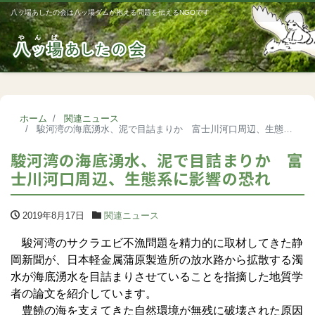
八ッ場あしたの会は八ッ場ダムが抱える問題を伝えるNGOです
Me
ホーム
関連ニュース
駿河湾の海底湧水、泥で目詰まりか 富士川河口周辺、生態系に影響の恐れ
駿河湾の海底湧水、泥で目詰まりか 富
士川河口周辺、生態系に影響の恐れ
2019年8月17日
関連ニュース
駿河湾のサクラエビ不漁問題を精力的に取材してきた静
岡新聞が、日本軽金属蒲原製造所の放水路から拡散する濁
水が海底湧水を目詰まりさせていることを指摘した地質学
者の論文を紹介しています。
豊饒の海を支えてきた自然環境が無残に破壊された原因