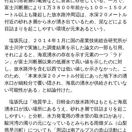
付近の溶岩層の亀裂などに豊富に存在している。一方で、
富士川断層により１万３８００年前から１００～１５０メ
ートル以上も隆起した放水路沖周辺は、水深２０メートル
付近の砂れき層から水が湧き出ているため、泥などによる
目詰まりを起こしやすい環境が元来あるという。
塩坂氏は、２０１４年１月に国の産業技術総合研究所が
富士川沖で実施した調査結果を示した論文の一部も引用。
それによると、海底湧水の存在を示す元素の一つ「ラド
ン」が富士川断層以東の低層水で高い値を示したのに対
し、放水路沖を含む以西では低い値しか示さなかった。こ
のため、「本来水深２０メートル付近にあった地下水の湧
水口が細粒分で覆い隠され、海底の湧水が供給されていな
い可能性がある」と結論付けた。
塩坂氏は「地質学上、日軽金の放水路沖はもともと海底
湧水口が浅い場所にあるうえ、砂れき層で目詰まりを起こ
しやすい」と分析。水力発電用の導水管の取水口があり、
駿河湾の濁りの元になっているとみられる雨畑ダム（山梨
県早川町）についても「周辺は南アルプスの造山活動によ