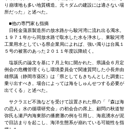
り崩壊地も多い地質構造。元々ダムの建設には適さない場
所だった」と述べた。
■他の専門家も指摘
日軽金蒲原製造所の放水路から駿河湾に流れ出る濁水。
１９７１年から同放水路で取水した水を浄水し、東駿河湾
工業用水としている県企業局によれば、強い濁りは台風１
５号の被害のあった２０１１年度以降続く。
塩坂氏の論文を基に７月上旬に開かれた、県議会６月定
例会の危機管理くらし環境委員会で関連質問した小長井由
雄県議（静岡市葵区）は「県としてもきちんとした調査に
乗り出すべき。場合によっては海をしゅんせつする必要が
出てくる」と述べた。
サクラエビ不漁などを受けて設置された県の「『森は海
の恋人』水の循環研究会」の初会合の席上、顧問の秋道智
弥氏も瀬戸内海東部の播磨灘の例を引用し、海底湧水が泥
で目詰まりを起こし、海洋生態系が崩れている可能性を指