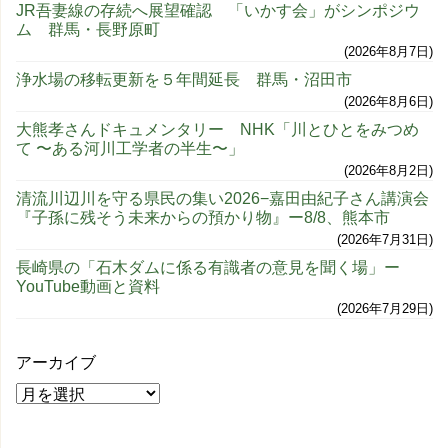
JR吾妻線の存続へ展望確認 「いかす会」がシンポジウ
ム 群馬・長野原町
2026年8月7日
浄水場の移転更新を５年間延長 群馬・沼田市
2026年8月6日
大熊孝さんドキュメンタリー NHK「川とひとをみつめ
て 〜ある河川工学者の半生〜」
2026年8月2日
清流川辺川を守る県民の集い2026−嘉田由紀子さん講演会
『子孫に残そう未来からの預かり物』ー8/8、熊本市
2026年7月31日
長崎県の「石木ダムに係る有識者の意見を聞く場」ー
YouTube動画と資料
2026年7月29日
アーカイブ