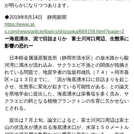
が明らかになりつつあります。
◆2019年8月14日 静岡新聞
https://www.at-
s.com/news/article/topics/shizuoka/669159.html?page=2
ー海底湧水、泥で目詰まりか 富士川河口周辺、生態系に
影響の恐れー
日本軽金属蒲原製造所（静岡市清水区）の放水路から駿
河湾に濁水が流れ込み、サクラエビ不漁との関係が指摘さ
れている問題で、地質学者の塩坂邦雄氏（７４）＝同市葵
区＝は１３日までに、「泥が海底湧水口に目詰まりを起こ
させ、生態系に変化が起きている可能性がある」との論文
を県地学会に提出した。海底湧水は栄養塩を多く含み、サ
クラエビの餌となる植物プランクトンの生育に欠かせない
とされる。
提出は７月上旬。論文によると、富士川河口周辺は富士
山の伏流水が湧き出る海底湧水口が、水深１５０メートル