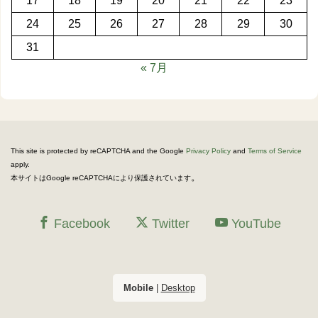
17
18
19
20
21
22
23
24
25
26
27
28
29
30
31
« 7月
This site is protected by reCAPTCHA and the Google
Privacy Policy
and
Terms of Service
apply.
。
本サイトはGoogle reCAPTCHAにより保護されています
Facebook
Twitter
YouTube
Mobile
|
Desktop