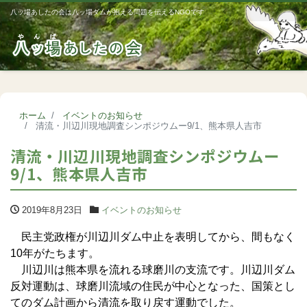
八ッ場あしたの会は八ッ場ダムが抱える問題を伝えるNGOです
Me
ホーム
イベントのお知らせ
清流・川辺川現地調査シンポジウムー9/1、熊本県人吉市
清流・川辺川現地調査シンポジウムー
9/1、熊本県人吉市
2019年8月23日
イベントのお知らせ
民主党政権が川辺川ダム中止を表明してから、間もなく
10年がたちます。
川辺川は熊本県を流れる球磨川の支流です。川辺川ダム
反対運動は、球磨川流域の住民が中心となった、国策とし
てのダム計画から清流を取り戻す運動でした。