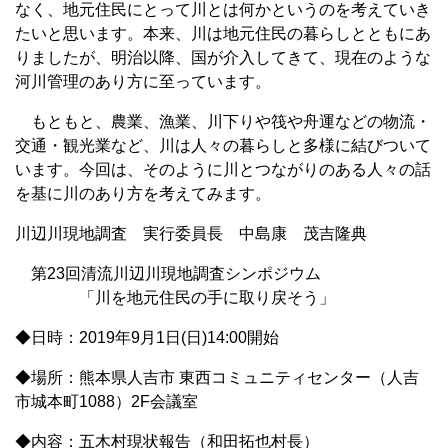
なく、地元住民にとって川とは何かというのを考えていき
たいと思います。本来、川は地元住民の暮らしとともにあ
りましたが、明治以降、国が介入してきて、現在のような
河川管理のあり方に至っています。
もともと、農業、漁業、川下りや筏や舟運などの物流・
交通・観光業など、川は人々の暮らしと多様に結びついて
います。今回は、そのように川とつながりのある人々の話
を基に川のあり方を考えてみます。
川辺川現地調査 実行委員長 中島康 茂吉隆典
第23回清流川辺川現地調査シンポジウム
「川を地元住民の手に取り戻そう」
◆日時：2019年9月1日(日)14:00開始
◆場所：熊本県人吉市 東西コミュニティセンター（人吉
市城本町1088）2F会議室
◆内容：五木村現状報告（和田拓也村長）