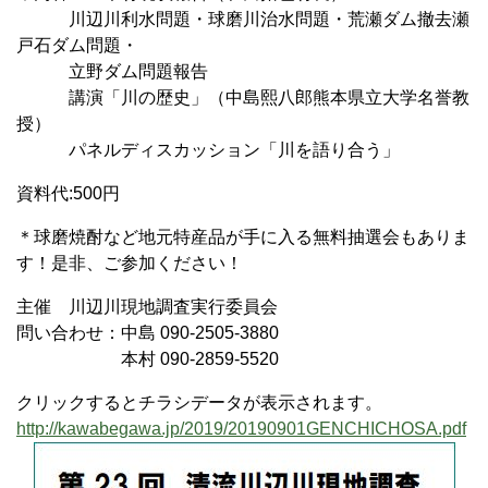
川辺川利水問題・球磨川治水問題・荒瀬ダム撤去瀬
戸石ダム問題・
立野ダム問題報告
講演「川の歴史」（中島熙八郎熊本県立大学名誉教
授）
パネルディスカッション「川を語り合う」
資料代:500円
＊球磨焼酎など地元特産品が手に入る無料抽選会もありま
す！是非、ご参加ください！
主催 川辺川現地調査実行委員会
問い合わせ：中島 090-2505-3880
本村 090-2859-5520
クリックするとチラシデータが表示されます。
http://kawabegawa.jp/2019/20190901GENCHICHOSA.pdf