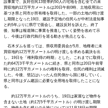
設事業で、反対住民13世帯約50人の宅地を含む全ての未
買収地約12万平方メートルは20日午前0時、土地収用法に
基づき県と同市が所有権を取得した。一部の土地の明け渡
し期限となった19日、建設予定地の住民らが中村法道知事
と約5年ぶりに県庁で面会し、建設反対を訴えた。終了
後、知事は報道陣に事業を推進していく姿勢を改めて示
し、今後は行政代執行を巡る動きが焦点となる。
石木ダムを巡っては、県収用委員会が5月、地権者に未
買収地約12万平方メートルの明け渡しを求める裁決を出
し、19日を「権利取得の時期」とした。これまでに取得し
た約64万3千平方メートルに続き、県と同市は20日午前零
時に約12万平方メートルの権利を取得。住民の権利は消滅
した。今後、登記はいったん住民側から国に移していく。
県と同市はダム建設に必要な全用地を取得したことにな
る。
約12万平方メートルのうち、19日は家屋など物件を
含まない土地（約1万5千平方メートル）の明け渡し期限
で、物件を含む残りの土地については11月18日が期限。