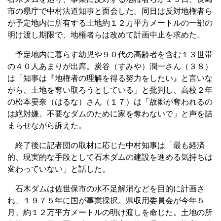
市の県庁で中村法道知事と面会した。同日は反対地権者ら
が予定地内に所有する土地約１２万平方メートルの一部の
明け渡し期限で、地権者らは改めて計画中止を求めた。
予定地内に暮らす幼児や９０代の高齢者を含む１３世帯
の４０人あまりが出席。炭谷（すみや）潤一さん（３８）
は「知事は『地権者の理解を得る努力をしたい』と言いな
がら、土地を奪い取ろうとしている」と批判し、高校２年
の松本晏奈（はるな）さん（１７）は「故郷が奪われるの
は絶対嫌。不要なダムのために家を奪わないで」と声を詰
まらせながら訴えた。
終了後に記者団の取材に応じた中村知事は「最も経済
的、現実的な手段として石木ダムの建設を進める気持ちは
変わっていない」と話した。
石木ダムは佐世保市の水不足解消などを目的に計画さ
れ、１９７５年に国が事業採択。県収用委員会が今年５
月、約１２万平方メートルの明け渡しを命じた。土地の所