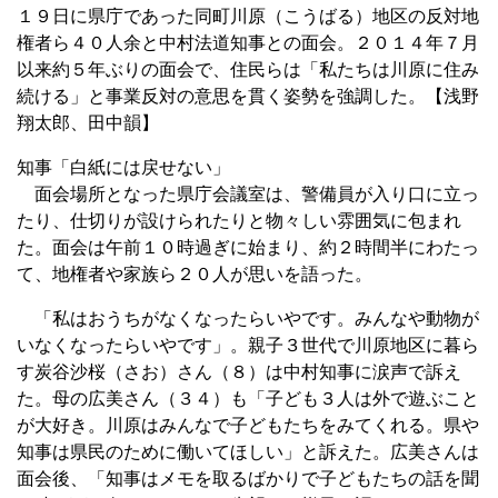
１９日に県庁であった同町川原（こうばる）地区の反対地
権者ら４０人余と中村法道知事との面会。２０１４年７月
以来約５年ぶりの面会で、住民らは「私たちは川原に住み
続ける」と事業反対の意思を貫く姿勢を強調した。【浅野
翔太郎、田中韻】
知事「白紙には戻せない」
面会場所となった県庁会議室は、警備員が入り口に立っ
たり、仕切りが設けられたりと物々しい雰囲気に包まれ
た。面会は午前１０時過ぎに始まり、約２時間半にわたっ
て、地権者や家族ら２０人が思いを語った。
「私はおうちがなくなったらいやです。みんなや動物が
いなくなったらいやです」。親子３世代で川原地区に暮ら
す炭谷沙桜（さお）さん（８）は中村知事に涙声で訴え
た。母の広美さん（３４）も「子ども３人は外で遊ぶこと
が大好き。川原はみんなで子どもたちをみてくれる。県や
知事は県民のために働いてほしい」と訴えた。広美さんは
面会後、「知事はメモを取るばかりで子どもたちの話を聞