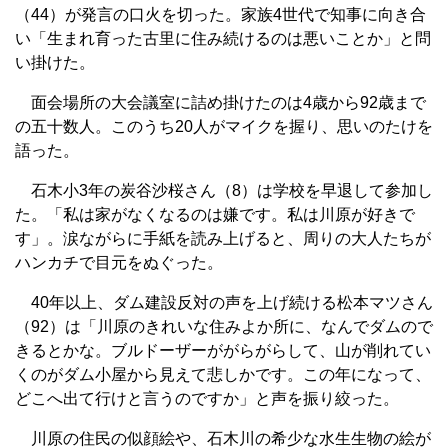
（44）が発言の口火を切った。家族4世代で知事に向き合
い「生まれ育った古里に住み続けるのは悪いことか」と問
い掛けた。
面会場所の大会議室に詰め掛けたのは4歳から92歳まで
の五十数人。このうち20人がマイクを握り、思いのたけを
語った。
石木小3年の炭谷沙桜さん（8）は学校を早退して参加し
た。「私は家がなくなるのは嫌です。私は川原が好きで
す」。涙ながらに手紙を読み上げると、周りの大人たちが
ハンカチで目元をぬぐった。
40年以上、ダム建設反対の声を上げ続ける松本マツさん
（92）は「川原のきれいな住みよか所に、なんでダムので
きるとかな。ブルドーザーががらがらして、山が削れてい
くのがダム小屋から見えて悲しかです。この年になって、
どこへ出て行けと言うのですか」と声を振り絞った。
川原の住民の似顔絵や、石木川の希少な水生生物の絵が