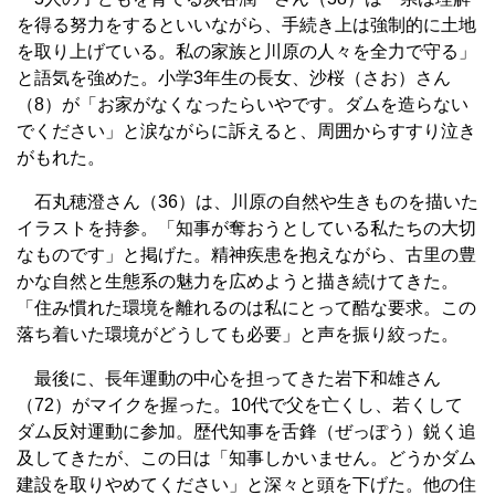
を得る努力をするといいながら、手続き上は強制的に土地
を取り上げている。私の家族と川原の人々を全力で守る」
と語気を強めた。小学3年生の長女、沙桜（さお）さん
（8）が「お家がなくなったらいやです。ダムを造らない
でください」と涙ながらに訴えると、周囲からすすり泣き
がもれた。
石丸穂澄さん（36）は、川原の自然や生きものを描いた
イラストを持参。「知事が奪おうとしている私たちの大切
なものです」と掲げた。精神疾患を抱えながら、古里の豊
かな自然と生態系の魅力を広めようと描き続けてきた。
「住み慣れた環境を離れるのは私にとって酷な要求。この
落ち着いた環境がどうしても必要」と声を振り絞った。
最後に、長年運動の中心を担ってきた岩下和雄さん
（72）がマイクを握った。10代で父を亡くし、若くして
ダム反対運動に参加。歴代知事を舌鋒（ぜっぽう）鋭く追
及してきたが、この日は「知事しかいません。どうかダム
建設を取りやめてください」と深々と頭を下げた。他の住