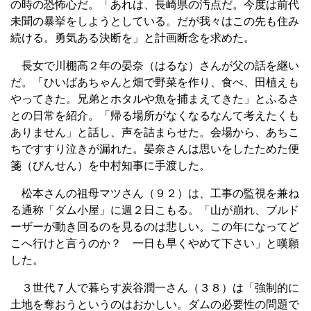
の時の恐怖心だ。「あれは、長崎県の汚点だ。今度は前代
未聞の暴挙をしようとしている。だが我々はこの先も住み
続ける。勇気ある決断を」と計画断念を求めた。
長女で川棚高２年の晏奈（はるな）さんが父の話を継い
だ。「ひいばあちゃんと畑で野菜を作り、食べ、田植えも
やってきた。兄弟とホタルや魚を捕まえてきた」とふるさ
との日常を紹介。「帰る場所がなくなるなんて考えたくも
ありません」と話し、声を詰まらせた。会場から、あちこ
ちですすり泣きが漏れた。晏奈さんは思いをしたためた便
箋（びんせん）を中村知事に手渡した。
松本さんの祖母マツさん（９２）は、工事の監視を兼ね
る通称「ダム小屋」に週２日こもる。「山が崩れ、ブルド
ーザーが動き回るのを見るのは悲しい。この年になってど
こへ行けと言うのか？ 一日も早くやめて下さい」と嘆願
した。
３世代７人で暮らす炭谷潤一さん（３８）は「強制的に
土地を奪おうというのはおかしい。ダムの必要性の問題で