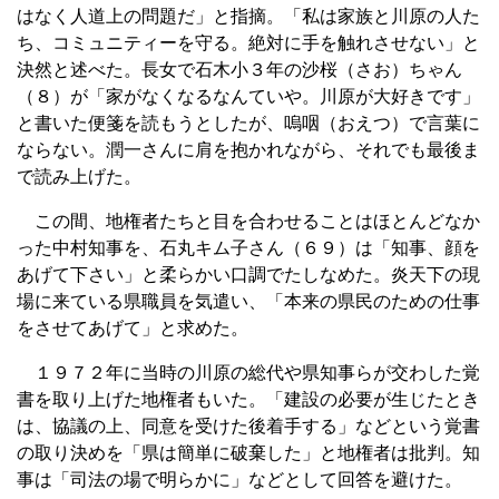
はなく人道上の問題だ」と指摘。「私は家族と川原の人た
ち、コミュニティーを守る。絶対に手を触れさせない」と
決然と述べた。長女で石木小３年の沙桜（さお）ちゃん
（８）が「家がなくなるなんていや。川原が大好きです」
と書いた便箋を読もうとしたが、嗚咽（おえつ）で言葉に
ならない。潤一さんに肩を抱かれながら、それでも最後ま
で読み上げた。
この間、地権者たちと目を合わせることはほとんどなか
った中村知事を、石丸キム子さん（６９）は「知事、顔を
あげて下さい」と柔らかい口調でたしなめた。炎天下の現
場に来ている県職員を気遣い、「本来の県民のための仕事
をさせてあげて」と求めた。
１９７２年に当時の川原の総代や県知事らが交わした覚
書を取り上げた地権者もいた。「建設の必要が生じたとき
は、協議の上、同意を受けた後着手する」などという覚書
の取り決めを「県は簡単に破棄した」と地権者は批判。知
事は「司法の場で明らかに」などとして回答を避けた。