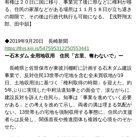
有権は２０日に国に移り、事業完了後に県などに権利が移
る。住民の家屋などがある場所は１１月１８日が立ち退き
の期限で、その後は行政代執行も可能になる。【浅野翔太
郎、田中韻】
◆2019年9月20日 長崎新聞
https://this.kiji.is/547595312250553441
ー石木ダム 全用地収用 住民「古里、奪わないで」ー
長崎県と佐世保市が東彼川棚町に計画する石木ダム建設
事業で、反対住民13世帯の宅地を含む全未買収地が19
日、土地収用法に基づく「権利取得の時期」を迎えた。約
5年ぶりに実現した中村法道知事との面会で、涙ながらに
建設反対を訴えた住民ら。知事は「事業を進めていく必要
がある」との考えを改めて示し、両者の溝は埋まる気配が
ない。13世帯もの宅地を強制収用する事態に、住民の支援
者らは反発し、関係首長や推進団体も複雑な心境をのぞか
せた。