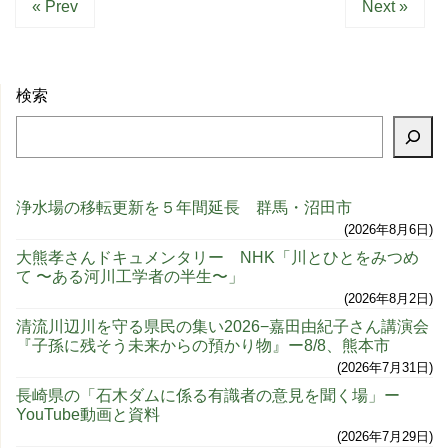
« Prev
Next »
検索
浄水場の移転更新を５年間延長 群馬・沼田市
2026年8月6日
大熊孝さんドキュメンタリー NHK「川とひとをみつめ
て 〜ある河川工学者の半生〜」
2026年8月2日
清流川辺川を守る県民の集い2026−嘉田由紀子さん講演会
『子孫に残そう未来からの預かり物』ー8/8、熊本市
2026年7月31日
長崎県の「石木ダムに係る有識者の意見を聞く場」ー
YouTube動画と資料
2026年7月29日