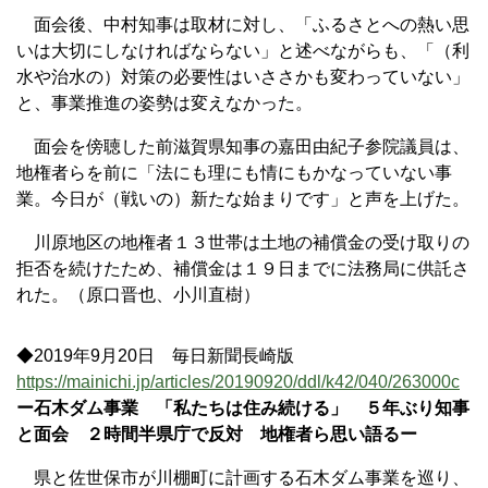
面会後、中村知事は取材に対し、「ふるさとへの熱い思
いは大切にしなければならない」と述べながらも、「（利
水や治水の）対策の必要性はいささかも変わっていない」
と、事業推進の姿勢は変えなかった。
面会を傍聴した前滋賀県知事の嘉田由紀子参院議員は、
地権者らを前に「法にも理にも情にもかなっていない事
業。今日が（戦いの）新たな始まりです」と声を上げた。
川原地区の地権者１３世帯は土地の補償金の受け取りの
拒否を続けたため、補償金は１９日までに法務局に供託さ
れた。（原口晋也、小川直樹）
◆2019年9月20日 毎日新聞長崎版
https://mainichi.jp/articles/20190920/ddl/k42/040/263000c
ー石木ダム事業 「私たちは住み続ける」 ５年ぶり知事
と面会 ２時間半県庁で反対 地権者ら思い語るー
県と佐世保市が川棚町に計画する石木ダム事業を巡り、