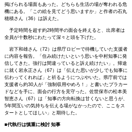
掲げられる場面もあった。どちらも生活の場が奪われる危
機にある。「この絵を見てどう思いますか」と作者の石丸
穂積さん（36）は訴えた。
予定時間を超す約2時間半の面会を終えると、出席者は
全員が十数秒にわたって深々と頭を下げた。
岩下和雄さん（72）は県庁ロビーで待機していた支援者
に内容を報告。「住み続けたいという思いを中村知事に発
信してきた。強行は間違っていると訴え続けたい」。帰途
に就く岩永正さん（67）は「伝えた思いが少しでも知事に
伝わってくれれば」と祈るようにつぶやいた。県庁前では
支援者ら約30人が「強制収用やめろ！」と書いたプラカー
ドなどを手に、面会の行方を見守った。佐世保市の松本美
智恵さん（67）は「知事の方向転換は甘くないと思うが、
5年間互いの気持ちを伝える場がなかったので、ここをス
タートとしてほしい」と期待した。
■代執行は慎重に検討 知事