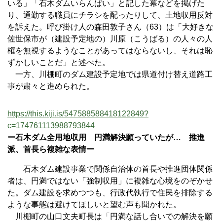
いる」「石木ダムいらんばい」と記した幕などを掲げた
り、通勤する職員にチラシを配ったりして、土地収用反対
を訴えた。呼び掛け人の森田敦子さん（63）は「大好きな
佐世保市が（建設予定地の）川原（こうばる）の人々の人
権を無視するようなことがあってはならないし、それは恥
ずかしいことだ」と述べた。
一方、川棚町のダム建設予定地では県道付け替え道路工
事が粛々と進められた。
https://this.kiji.is/547588588418122849?
c=174761113988793844
ー石木ダム全用地収用 円満解決願っていたが… 推進
派、首長ら複雑な表情ー
石木ダム建設事業で関係自治体の首長や推進団体関係
者は、円満ではない「強制収用」に複雑な心境をのぞかせ
た。ダム建設を求めつつも、行政代執行で住民を排除する
ような事態は避けてほしいと望む声も聞かれた。
川棚町の山口文夫町長は「円満な話し合いでの解決を願