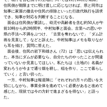
住民側が期限までに明け渡しに応じなければ、県と同市は
知事に家屋の撤去や住民の排除といった行政代執行を請求
でき、知事が対応を判断することになる。
面会は住民側が要請し、幼児や高齢者を含む約50人が午
前10時から約2時間半、中村知事と面会。古里への思いや
県の手法へ不満をぶつけ、「古里を奪わないで」「ダム計
画を見直して」などと訴えた。中村知事はメモを取りなが
ら耳を傾け、質問に答えた。
面会後、住民の岩下和雄さん（72）は「思いは伝えられ
た。本当にダムが必要なら、自分たちのやったことが間違
っていないか見直してほしい。私たちは（土地の）名義が
変わろうが今まで通り畑を耕し、稲を作り、ここで暮らし
ていく」と言い切った。
一方、中村知事は報道陣に「それぞれの方々の思いを大
切にしながら、事業全体を進めていく必要があると改めて
感じた。現状では今の方針で進まざるを得ない」と語っ
た。