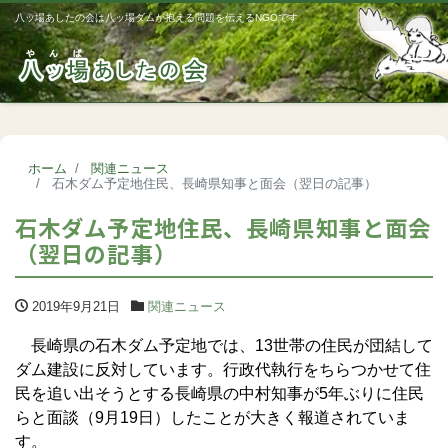
八ッ場あしたの会は八ッ場ダムが抱える問題を伝えるNGOです
Me
ホーム
関連ニュース
石木ダム予定地住民、長崎県知事と面会（翌日の記事）
石木ダム予定地住民、長崎県知事と面会
（翌日の記事）
2019年9月21日
関連ニュース
長崎県の石木ダム予定地では、13世帯の住民が団結して
ダム建設に反対しています。行政代執行をちらつかせて住
民を追い出そうとする長崎県の中村知事が5年ぶりに住民
らと面談（9月19日）したことが大きく報道されていま
す。