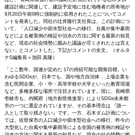
建設計画に関連して、建設予定地に住む地権者の所有地が
9月20日午前0時に強制的に収用されたことについてコメ
ントを発表した。同社の辻井隆行支社長は、この計画につ
いて、「人口減少や節水型社会への移行、台風や集中豪雨
などによる被害例の検証や治水の方法に関する最新の知見
など、現在の社会情勢に鑑みた議論が尽くされたとは言え
ない」とコメントした。下記がコメントの全文。（オルタ
ナS編集長＝池田 真隆）
「ここ数年、国連が定めた 17の持続可能な開発目標、い
わゆるSDGsが、日本でも、国や地方自治体 、上場企業を
含む民間企業、小・中・高等学校や大学といった教育現場
など、多種多様な場所で注目されています。現に、長崎県
壱岐市も、内閣府（地方創世推進室）によりSDGs未来都
市の一つに選定されていますが、その基本理念は 『誰一
人として取り残さない』です。一方、石木ダム計画につい
ては、佐世保市の人口減少や節水型社会への移行、昨今の
大型化した台風や集中豪雨等による全国の被害例の検証や
治水の方法に関する最新の知見など、現在の社会情勢に鑑