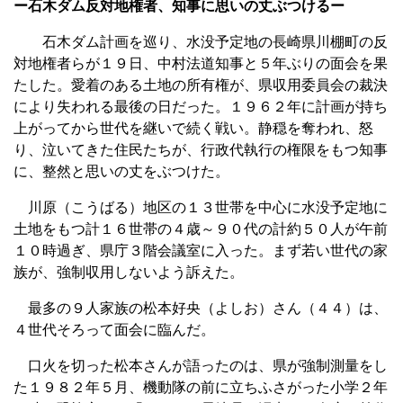
ー石木ダム反対地権者、知事に思いの丈ぶつけるー
石木ダム計画を巡り、水没予定地の長崎県川棚町の反
対地権者らが１９日、中村法道知事と５年ぶりの面会を果
たした。愛着のある土地の所有権が、県収用委員会の裁決
により失われる最後の日だった。１９６２年に計画が持ち
上がってから世代を継いで続く戦い。静穏を奪われ、怒
り、泣いてきた住民たちが、行政代執行の権限をもつ知事
に、整然と思いの丈をぶつけた。
川原（こうばる）地区の１３世帯を中心に水没予定地に
土地をもつ計１６世帯の４歳～９０代の計約５０人が午前
１０時過ぎ、県庁３階会議室に入った。まず若い世代の家
族が、強制収用しないよう訴えた。
最多の９人家族の松本好央（よしお）さん（４４）は、
４世代そろって面会に臨んだ。
口火を切った松本さんが語ったのは、県が強制測量をし
た１９８２年５月、機動隊の前に立ちふさがった小学２年