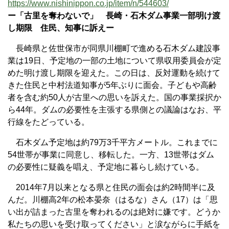
https://www.nishinippon.co.jp/item/n/544603/
ー「古里を奪わないで」 長崎・石木ダム事業一部明け渡
し期限 住民、知事に訴えー
長崎県と佐世保市が同県川棚町で進める石木ダム建設事
業は19日、予定地の一部の土地について県収用委員会が定
めた明け渡し期限を迎えた。この日は、反対運動を続けて
きた住民と中村法道知事が5年ぶりに面会。子どもや高齢
者を含む約50人が古里への思いを訴えた。国の事業採択か
ら44年。ダムの必要性を主張する県側との議論はなお、平
行線をたどっている。
石木ダム予定地は約79万3千平方メートル。これまでに
54世帯が事業に同意し、移転した。一方、13世帯はダム
の必要性に疑義を唱え、予定地に暮らし続けている。
2014年7月以来となる県と住民の面会は約2時間半に及
んだ。川棚高2年の松本晏奈（はるな）さん（17）は「思
い出が詰まった古里を奪われるのは絶対に嫌です。どうか
私たちの思いを受け取ってください」と涙ながらに手紙を