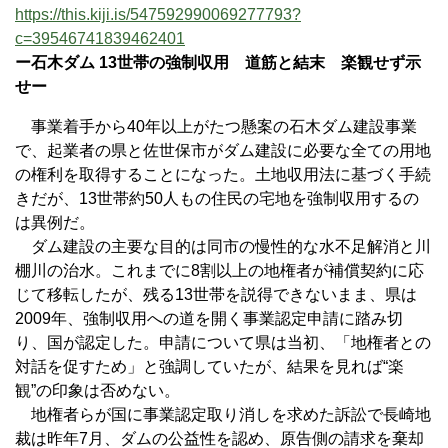
https://this.kiji.is/547592990069277793?
c=39546741839462401
ー石木ダム 13世帯の強制収用 道筋と結末 楽観せず示
せー
事業着手から40年以上がたつ懸案の石木ダム建設事業
で、起業者の県と佐世保市がダム建設に必要な全ての用地
の権利を取得することになった。土地収用法に基づく手続
きだが、13世帯約50人もの住民の宅地を強制収用するの
は異例だ。
ダム建設の主要な目的は同市の慢性的な水不足解消と川
棚川の治水。これまでに8割以上の地権者が補償契約に応
じて移転したが、残る13世帯を説得できないまま、県は
2009年、強制収用への道を開く事業認定申請に踏み切
り、国が認定した。申請について県は当初、「地権者との
対話を促すため」と強調していたが、結果を見れば“楽
観”の印象は否めない。
地権者らが国に事業認定取り消しを求めた訴訟で長崎地
裁は昨年7月、ダムの公益性を認め、原告側の請求を棄却