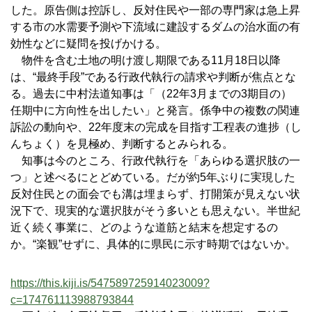
した。原告側は控訴し、反対住民や一部の専門家は急上昇
する市の水需要予測や下流域に建設するダムの治水面の有
効性などに疑問を投げかける。
物件を含む土地の明け渡し期限である11月18日以降
は、“最終手段”である行政代執行の請求や判断が焦点とな
る。過去に中村法道知事は「（22年3月までの3期目の）
任期中に方向性を出したい」と発言。係争中の複数の関連
訴訟の動向や、22年度末の完成を目指す工程表の進捗（し
んちょく）を見極め、判断するとみられる。
知事は今のところ、行政代執行を「あらゆる選択肢の一
つ」と述べるにとどめている。だが約5年ぶりに実現した
反対住民との面会でも溝は埋まらず、打開策が見えない状
況下で、現実的な選択肢がそう多いとも思えない。半世紀
近く続く事業に、どのような道筋と結末を想定するの
か。“楽観”せずに、具体的に県民に示す時期ではないか。
https://this.kiji.is/547589725914023009?
c=174761113988793844