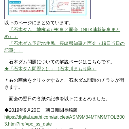
以下のページにまとめています。
「石木ダム 地権者が知事と面会（NHK速報記事まと
め）」
「石木ダム予定地住民、長崎県知事と面会（19日当日の
記事）」
石木ダム問題についての解説ページはこちらです。
★「石木ダム問題とは」（石木川まもり隊）
＊右の画像をクリックすると、石木ダム問題のチラシが開
きます。
面会の翌日の各紙の記事を以下にまとめました。
◆2019年9月20日 朝日新聞長崎版
https://digital.asahi.com/articles/ASM9M34MTM9MTOLB00
3.html?iref=pc_ss_date