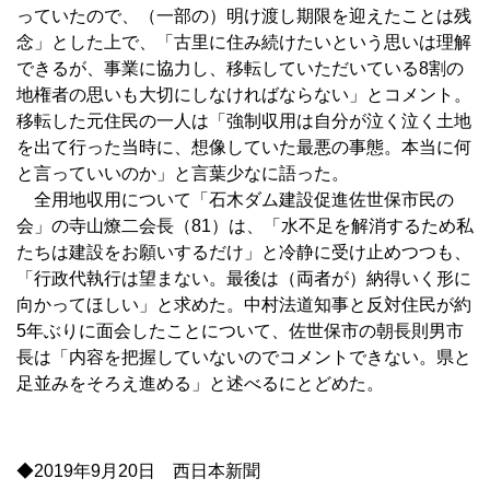
っていたので、（一部の）明け渡し期限を迎えたことは残
念」とした上で、「古里に住み続けたいという思いは理解
できるが、事業に協力し、移転していただいている8割の
地権者の思いも大切にしなければならない」とコメント。
移転した元住民の一人は「強制収用は自分が泣く泣く土地
を出て行った当時に、想像していた最悪の事態。本当に何
と言っていいのか」と言葉少なに語った。
全用地収用について「石木ダム建設促進佐世保市民の
会」の寺山燎二会長（81）は、「水不足を解消するため私
たちは建設をお願いするだけ」と冷静に受け止めつつも、
「行政代執行は望まない。最後は（両者が）納得いく形に
向かってほしい」と求めた。中村法道知事と反対住民が約
5年ぶりに面会したことについて、佐世保市の朝長則男市
長は「内容を把握していないのでコメントできない。県と
足並みをそろえ進める」と述べるにとどめた。
◆2019年9月20日 西日本新聞