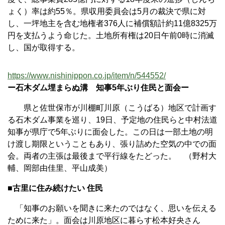
ょく）率は約55％。県収用委員会は5月の裁決で県に対
し、一坪地主を含む地権者376人に補償額計約11億8325万
円を支払うよう命じた。土地所有権は20日午前0時に消滅
し、国が取得する。
https://www.nishinippon.co.jp/item/n/544552/
ー石木ダム埋まらぬ溝 知事5年ぶり住民と面会ー
県と佐世保市が川棚町川原（こうばる）地区で計画す
る石木ダム事業を巡り、19日、予定地の住民らと中村法道
知事が県庁で5年ぶりに面会した。この日は一部土地の明
け渡し期限ということもあり、張り詰めた空気の中での面
会。両者の主張は最後まで平行線をたどった。 （野村大
輔、岡部由佳里、平山成美）
■古里に住み続けたい 住民
「知事のお願いを聞きに来たのではなく、思いを伝える
ために来た」。面会は川原地区に暮らす松本好央さん