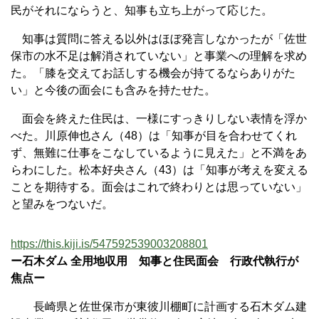
民がそれにならうと、知事も立ち上がって応じた。
知事は質問に答える以外はほぼ発言しなかったが「佐世
保市の水不足は解消されていない」と事業への理解を求め
た。「膝を交えてお話しする機会が持てるならありがた
い」と今後の面会にも含みを持たせた。
面会を終えた住民は、一様にすっきりしない表情を浮か
べた。川原伸也さん（48）は「知事が目を合わせてくれ
ず、無難に仕事をこなしているように見えた」と不満をあ
らわにした。松本好央さん（43）は「知事が考えを変える
ことを期待する。面会はこれで終わりとは思っていない」
と望みをつないだ。
https://this.kiji.is/547592539003208801
ー石木ダム 全用地収用 知事と住民面会 行政代執行が
焦点ー
長崎県と佐世保市が東彼川棚町に計画する石木ダム建