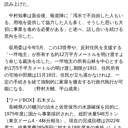
読み上げた。
中村知事は面会後、報道陣に「渇水で不自由した人もい
る。用地を提供して協力した人も多く、そうした思いも大
切に事業を進める必要がある」と述べ、話し合いを続ける
意向を示した。
収用委は今年5月、この13世帯や、反対住民を支援する
「一坪地主」が所有する約12万平方メートルを明け渡すよ
う命じる裁決を出した。一坪地主の所有山林を中心とする
約1万5千平方メートルの明け渡し期限が19日、住民所有
の宅地や田畑は11月18日。住民が立ち退かなければ、一
定の手続きを経て強制的に家屋を撤去する行政代執行が可
能になる。 （野村大輔、平山成美）
【ワードBOX】石木ダム
長崎県の川棚川の治水と佐世保市の水源確保を目的に、
1975年度に国から事業採択された。総貯水量548万トン
（東京ドーム4・4杯分相当）。現在の完成目標は2022年
度で、総事業費285億円に対する18年度末の進捗（しんち