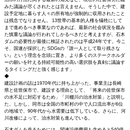
みた議論が尽くされたとは言えません。そうした中で、建
設予定地に暮らす人々の所有地が強制的に収用されたこと
は残念でなりません。 13世帯の基本的人権を犠牲にして
まで進めるべき事業なのであれば、最新の社会状況を鑑み
た慎重な議論が行われてしかるべきだと考えますが、石木
ダムの必要性が最後に検証されたのは平成24年です。今こ
そ、国連が採択した SDGsの『誰一人として取り残さな
い』という理念を念頭に置き、より多くのステークホルダ
ーの願いを叶える持続可能性の高い選択肢を真剣に議論す
るタイミングだと強く感じます」
◆
建設計画の話は1970年代に持ち上がった。事業主は長崎
県と佐世保市で、建設する理由として、「将来の佐世保市
の水不足に対応するため」「川棚川の治水対策」と説明し
た。しかし、同市は全国の市町村の中で人口流出率が6位
の地域で、90年代から水需要は低下している。さらに、河
川改修によって、治水対策も進んでいる。
石木ダムを造るためには、関連設備費用も含めると540億