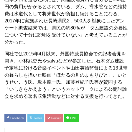
円の費用がかかるとされている。ダム、導水管などの維持
費は水道代として将来世代が負担し続けることになる。
2017年に実施された長崎県民2，500人を対象にしたアン
ケート調査結果では、県民の約80％が「ダム建設の必要性
について十分に説明を受けていない」と考えていることが
分かった。
同社では2015年4月以来、外国特派員協会での記者会見を
開き、小林武史氏やsalyuなどが参加した。石木ダム建設
予定地に於ける音楽イベントや山田英治監督による13世帯
の暮らしを描いた映画「ほたるの川のまもりびと」、いと
うせいこう氏、坂本龍一氏、加藤登紀子氏等が賛同する
「いしきをかえよう」というネットワークによる公開討論
会を求める署名収集活動などに対する支援を行ってきた。
Facebook
Twitter
Pocket
LINE