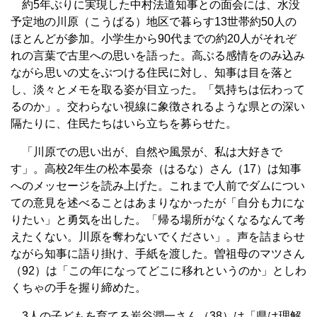
約5年ぶりに実現した中村法道知事との面会には、水没
予定地の川原（こうばる）地区で暮らす13世帯約50人の
ほとんどが参加。小学生から90代までの約20人がそれぞ
れの言葉で古里への思いを語った。高ぶる感情をのみ込み
ながら思いの丈をぶつける住民に対し、知事は目を落と
し、淡々とメモを取る姿が目立った。「気持ちは伝わって
るのか」。交わらない視線に象徴されるような県との深い
隔たりに、住民たちはいら立ちを募らせた。
「川原での思い出が、自然や風景が、私は大好きで
す」。高校2年生の松本晏奈（はるな）さん（17）は知事
へのメッセージを読み上げた。これまで人前でダムについ
ての意見を述べることはあまりなかったが「自分も力にな
りたい」と勇気を出した。「帰る場所がなくなるなんて考
えたくない。川原を奪わないでください」。声を詰まらせ
ながら知事に語り掛け、手紙を渡した。曽祖母のマツさん
（92）は「この年になってどこに移れというのか」としわ
くちゃの手を握り締めた。
3人の子どもを育てる炭谷潤一さん（38）は「県は理解