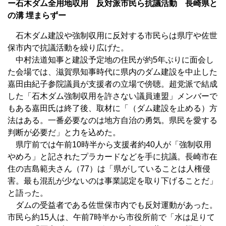
ー石木ダム全用地収用 反対派市民ら抗議活動 長崎県と
の溝 埋まらずー
石木ダム建設や強制収用に反対する市民らは県庁や佐世
保市内で抗議活動を繰り広げた。
中村法道知事と建設予定地の住民が約5年ぶりに面会し
た会場では、滋賀県知事時代に県内のダム建設を中止した
嘉田由紀子参院議員が支援者の立場で傍聴。超党派で結成
した「石木ダム強制収用を許さない議員連盟」メンバーで
もある嘉田氏は終了後、取材に「（ダム建設を止める）方
法はある。一番必要なのは地方自治の勇気。県民を愛する
判断が必要だ」と力を込めた。
県庁前では午前10時半から支援者約40人が「強制収用
やめろ」と記されたプラカードなどを手に抗議。長崎市在
住の吉島範夫さん（77）は「県がしていることは人権侵
害。最も混乱が少ないのは事業認定を取り下げることだ」
と語った。
ダムの受益者である佐世保市内でも反対運動があった。
市民ら約15人は、午前7時半から市役所前で「水は足りて