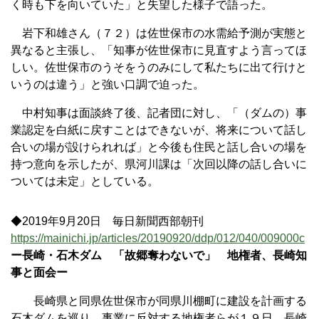
く時も下を向いていた」と失望した様子で語った。
岩下和雄さん（７２）は佐世保市の水需給予測が実態と
異なると主張し、「知事が佐世保市に見直すよう言ってほ
しい。佐世保市のうそをうのみにして私たちに出て行けと
いうのは違う」と強い口調で迫った。
中村知事は面談終了後、記者団に対し、「（ダムの）事
業認定を白紙に戻すことはできないが、将来について話し
合いの場が設けられれば」と今後も住民と話し合いの場を
持つ意向を示したが、県河川課は「次回以降の話し合いに
ついては未定」としている。
◆2019年9月20日 毎日新聞西部朝刊
https://mainichi.jp/articles/20190920/ddp/012/040/009000c
ー長崎・石木ダム 「故郷奪わないで」 地権者、長崎知
事と面会ー
長崎県と同県佐世保市が同県川棚町に建設を計画する
石木ダムを巡り、事業に反対する地権者らが１９日、長崎