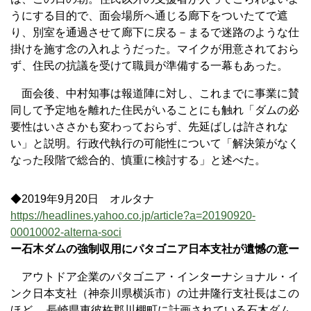
うにする目的で、面会場所へ通じる廊下をついたてで遮
り、別室を通過させて廊下に戻る－まるで迷路のような仕
掛けを施す念の入れようだった。マイクが用意されておら
ず、住民の抗議を受けて職員が準備する一幕もあった。
面会後、中村知事は報道陣に対し、これまでに事業に賛
同して予定地を離れた住民がいることにも触れ「ダムの必
要性はいささかも変わっておらず、先延ばしは許されな
い」と説明。行政代執行の可能性について「解決策がなく
なった段階で総合的、慎重に検討する」と述べた。
◆2019年9月20日 オルタナ
https://headlines.yahoo.co.jp/article?a=20190920-
00010002-alterna-soci
ー石木ダムの強制収用にパタゴニア日本支社が遺憾の意ー
アウトドア企業のパタゴニア・インターナショナル・イ
ンク日本支社（神奈川県横浜市）の辻井隆行支社長はこの
ほど、 長崎県東彼杵郡川棚町に計画されている石木ダム