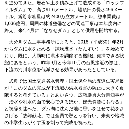
を進めてきた。岩石や土を積み上げて造成する「ロックフ
ィルダム」で、高さ91.6メートル、堤頂部の長さ496メー
トル、総貯水容量は約2400万立方メートル。総事業費は
1,036億円。周囲の林道整備などの関連工事は本年度内に
終え、来年4月に「ななせダム」として供用を開始する。
大分川ダム工事事務所によると、2018（平成30）年2月
からダムに水をためる「試験湛水（たんすい）」を始めて
おり、既に、大雨時に洪水を調節する機能は発揮できる状
態にあるという。昨年9月と今年10月の台風接近の際は、
下流の河川水位を低減させる効果があったとしている。
式典では国土交通省水管理・国土保全局の五道仁実局長
が「このダムの完成が下流域の洪水被害の防止に大きく貢
献すると考えている」とあいさつ。広瀬勝貞大分県知事が
「治水や利水の面で安心できるほか、観光資源にもなる」
と祝辞を述べた。ダム湖に沈んだ地に思いをはせて花をさ
さげる「故郷献花」では全員で黙とうを行い、来賓や地域
の小学生らがくす玉を割って完成を祝った。