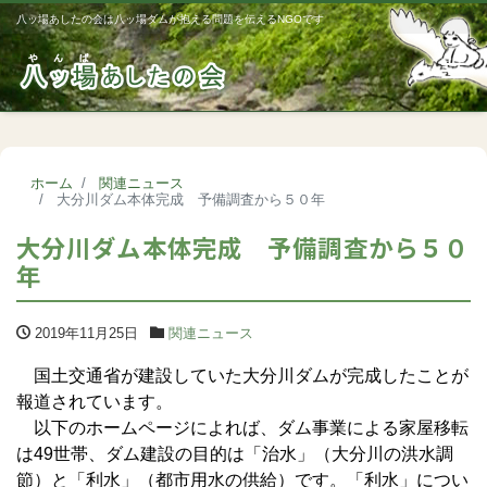
八ッ場あしたの会は八ッ場ダムが抱える問題を伝えるNGOです
Me
ホーム
関連ニュース
大分川ダム本体完成 予備調査から５０年
大分川ダム本体完成 予備調査から５０
年
2019年11月25日
関連ニュース
国土交通省が建設していた大分川ダムが完成したことが
報道されています。
以下のホームページによれば、ダム事業による家屋移転
は49世帯、ダム建設の目的は「治水」（大分川の洪水調
節）と「利水」（都市用水の供給）です。「利水」につい