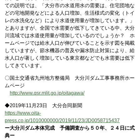
ての説明では、「大分市の水道用水の需要は、住宅団地な
どの宅地開発などによる人口増加、生活様式の変化（トイ
レの水洗化など）により水道使用量が増加しています。」
とありますが、全国で水需要が低下してきている中、大分
川流域では水道使用量が増加しているのでしょうか？ ホ
ームページでは給水人口が伸びていることを示す図を掲載
していますが、節水機器の普及や漏水防止対策により、給
水人口が著しく増加している東京都などでも水需要は低下
してきています。
〇国土交通省九州地方整備局 大分川ダム工事事務所ホー
ムページ
http://www.qsr.mlit.go.jp/oitagawa/
◆2019年11月23日 大分合同新聞
https://www.oita-
press.co.jp/1010000000/2019/11/23/JD0058715437
ー大分川ダム本体完成 予備調査から５０年、２４日に式
典ー