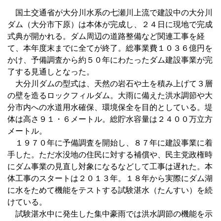
国土交通省が大分川水系の七瀬川上流で建設中の大分川
ダム（大分市下原）は本体が完成し、２４日に現地で完成
式典が開かれる。ダム周辺の道路整備など関連工事を経
て、本年度末までに全てが終了。総事業費１０３６億円を
かけ、予備調査から約５０年にわたったダム建設事業が完
了する見通しとなった。
大分川ダムの型式は、天然の岩石や土を積み上げて３層
の壁を造るロックフィルダム。大雨に備えた洪水調節や大
分市内への水道用水確保、環境保全を目的としている。堤
体は高さ９１・６メートル。総貯水容量は２４００万立方
メートル。
１９７０年に予備調査を開始し、８７年に建設事業に着
手した。ただ水没地の住民に対する補償や、民主党政権時
にダム事業の見直し対象になるなどして工事は遅れた。本
体工事のスタートは２０１３年。１８年から実際にダム湖
に水をためて機能をテストする試験湛水（たんすい）を続
けている。
試験湛水中に発生した集中豪雨では洪水調節の機能を示