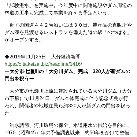
「試験湛水」を実施中。今年度中に関連施設やダム周辺の
林道の工事も完成して事業を終える予定という。
近くの国道４４２号沿いには３０日、農産品の直販所や
ダム湖を見渡せるレストランを備えた道の駅「のつはる」
がオープンする。
◆2019年11月25日 大分経済新聞
https://oita.keizai.biz/headline/1416/
ー大分市七瀬川の「大分川ダム」完成 320人が新ダムの
門出を祝うー
大分市の七瀬川上流に建設されている大分川ダム（大分
市下原）で11月24日、ダム本体完成に伴う記念式典が行
われ、関係者や地域住民ら約320人が新ダムの門出を祝っ
た。
洪水調節、河川環境の保全、水道用水の供給を目的に、
1970（昭和45）年の予備調査以来、約50年をかけて整備