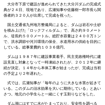
大分市下原で建設が進められてきた大分川ダムの完成式
典が２４日、現地であり、広瀬知事や佐藤樹一郎市長ら関
係者約３２０人が出席して完成を祝った。
国土交通省九州地方整備局によると、ダムは岩石や土砂
を積み上げた「ロックフィルダム」で、高さ約９０メート
ル、堤長約５００メートル。総貯水容量は２４００万トン
で、洪水調節や河川環境の保全、水道用水の供給を目的に
している。総事業費約１０３６億円。
ダムは１９８７年に建設事業着手。民主党政権時代に建
設見直し対象となって一時凍結されたが、２０１２年に継
続が決定。１４年から本体工事が始まったが、完成は当初
の予定より２年遅れた。
式では、広瀬知事が「毎年のように大きな水害が起きて
いる。このダムの治水効果を大いに期待している」とあい
さつ。地元の小学生らと一緒にくす玉割りなどをした。
ダム湖にはすでに水がたまっており、安全性を調べる