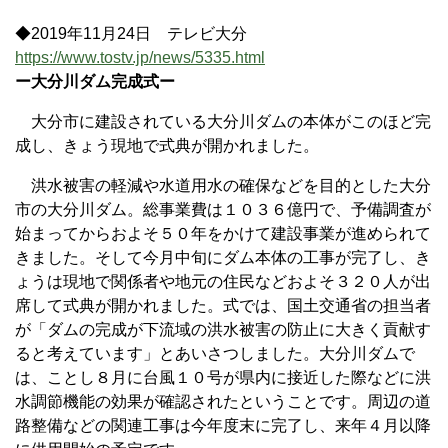
◆2019年11月24日 テレビ大分
https://www.tostv.jp/news/5335.html
ー大分川ダム完成式ー
大分市に建設されている大分川ダムの本体がこのほど完
成し、きょう現地で式典が開かれました。
洪水被害の軽減や水道用水の確保などを目的とした大分
市の大分川ダム。総事業費は１０３６億円で、予備調査が
始まってからおよそ５０年をかけて建設事業が進められて
きました。そして今月中旬にダム本体の工事が完了し、き
ょうは現地で関係者や地元の住民などおよそ３２０人が出
席して式典が開かれました。式では、国土交通省の担当者
が「ダムの完成が下流域の洪水被害の防止に大きく貢献す
ると考えています」とあいさつしました。大分川ダムで
は、ことし８月に台風１０号が県内に接近した際などに洪
水調節機能の効果が確認されたということです。周辺の道
路整備などの関連工事は今年度末に完了し、来年４月以降