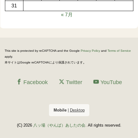
31
« 7月
This site is protected by reCAPTCHA and the Google
Privacy Policy
and
Terms of Service
apply.
。
本サイトはGoogle reCAPTCHAにより保護されています
Facebook
Twitter
YouTube
Mobile
|
Desktop
(C) 2026
八ッ場（やんば）あしたの会
. All rights reserved.