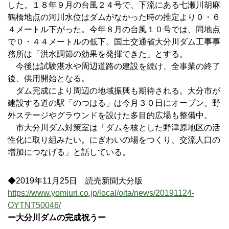
した。１８年９月の台風２４号で、下流にある七瀬川胡麻
鶴橋地点の河川水位はダムがなかった時の推定より０・６
４メートル下がった。今年８月の台風１０号では、同地点
で０・４４メートルの低下。国土交通省大分川ダム工事事
務所は「洪水調節の効果を発揮できた」とする。
今後は試験湛水や周辺道路の建設を続け、全事業の終了
後、供用開始となる。
ダム完成により周辺の地域振興も期待される。大分市が
建設する道の駅「のつはる」は今月３０日にオープン。野
外ステージやグラウンドを設けた多目的広場も整備中。
市大分川ダム対策室は「ダムを核とした野津原地区の活
性化に取り組みたい。にぎわいの場をつくり、交流人口の
増加につなげる」と話している。
◆2019年11月25日 読売新聞大分版
https://www.yomiuri.co.jp/local/oita/news/20191124-
OYTNT50046/
ー大分川ダムの完成祝うー