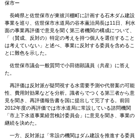
保市ー
長崎県と佐世保市が東彼川棚町に計画する石木ダム建設
事業を巡り、佐世保市水道局の谷本薫治局長は11日、利水
面の事業再評価で意見を聞く第三者機関の構成について、
「（賛成、反対の）特定の考えを持つ個人を選任すること
は考えていない」と述べ、事業に反対する委員を含めるこ
とに難色を示した。
佐世保市議会一般質問で小田徳顕議員（共産）に答え
た。
再評価は反対派が疑問視する水需要予測や代替案の可能
性、費用対効果などを分析。識者らでつくる第三者から意
見を聞き、再評価報告書を国に提出して完了する。前回
2012年度の再評価では市水道局に常設している諮問機関
「市上下水道事業経営検討委員会」に意見を聞き、事業の
継続を決めた。
一方、反対派は「常設の機関はダム建設を推進する委員