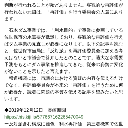
判断が行われることが殆どありません。客観的な再評価が
行われない元凶は、「再評価」を行う委員会の人選にあり
ます。
石木ダム事業では、「利水目的」で事業に参画している
佐世保市の水需要が低迷しており、客観的な再評価を行え
ばダム事業の見直しが必要になります。以下の記事を読む
と、佐世保市当局は「反対派」を再評価委員会に加える考
えはないと市議会で答弁したとのことです。過大な水需要
予測をもとにダム事業を推進してきた、従来の姿勢に変化
がないことを示したと言えます。
報道機関には、市議会における質疑の内容を伝えるだけ
でなく、再評価委員会が本来の「再評価」を行うために何
が必要か、読者に問題の本質を伝える記事を望みたいと思
います。
◆2019年12月12日 長崎新聞
https://this.kiji.is/577667162265470049
ー反対派含む構成に難色 利水再評価 第三者機関で佐世