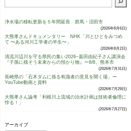
浄水場の移転更新を５年間延長 群馬・沼田市
2026年8月6日
大熊孝さんドキュメンタリー NHK「川とひとをみつめ
て 〜ある河川工学者の半生〜」
2026年8月2日
清流川辺川を守る県民の集い2026−嘉田由紀子さん講演会
『子孫に残そう未来からの預かり物』ー8/8、熊本市
2026年7月31日
長崎県の「石木ダムに係る有識者の意見を聞く場」ー
YouTube動画と資料
2026年7月29日
大熊孝さん論考「利根川上流域の治水計画は技術者倫理に
悖る！」
2026年7月27日
アーカイブ