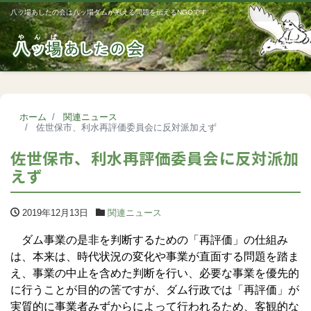
八ッ場あしたの会は八ッ場ダムが抱える問題を伝えるNGOです
Me
ホーム
関連ニュース
佐世保市、利水再評価委員会に反対派加えず
佐世保市、利水再評価委員会に反対派加
えず
2019年12月13日
関連ニュース
ダム事業の是非を判断するための「再評価」の仕組み
は、本来は、時代状況の変化や事業が直面する問題を踏ま
え、事業の中止を含めた判断を行い、必要な事業を優先的
に行うことが目的の筈ですが、ダム行政では「再評価」が
実質的に事業者みずからによって行われるため、客観的な