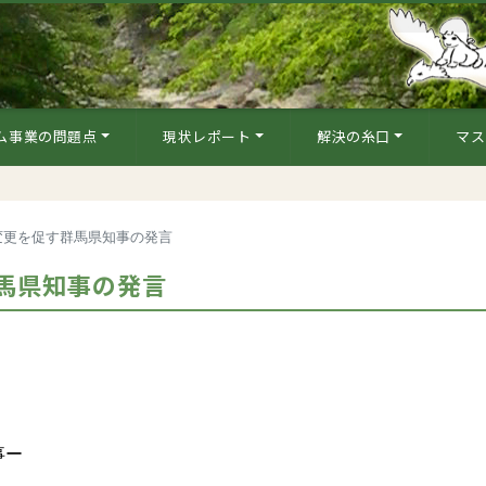
ム事業の問題点
現状レポート
解決の糸口
マス
変更を促す群馬県知事の発言
馬県知事の発言
事ー