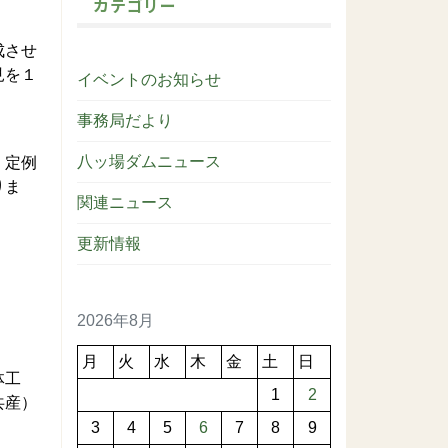
カテゴリー
成させ
見を１
イベントのお知らせ
事務局だより
八ッ場ダムニュース
、定例
りま
関連ニュース
更新情報
2026年8月
月
火
水
木
金
土
日
体工
1
2
共産）
3
4
5
6
7
8
9