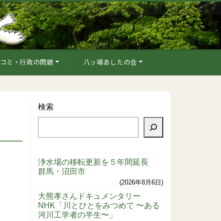
コミ・行政の問題
八ッ場あしたの会
検索
浄水場の移転更新を５年間延長
群馬・沼田市
2026年8月6日
大熊孝さんドキュメンタリー
NHK「川とひとをみつめて 〜ある
河川工学者の半生〜」