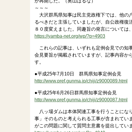
が再開した。（奥山はるな）
～～～
大沢群馬県知事は民主党政権下では、他の八
るべきだと主張していましたが、自公政権復
８０度変えました。同趣旨の発言については
https://yamba-net.org/wp/?p=4903
これらの記事は、いずれも定例会見での知事
会見要旨が掲載されていますが、記事内容か
す。
●平成25年7月10日 群馬県知事定例会見
http://www.pref.gunma.jp/chiji/z9000089.html
●平成25年6月26日群馬県知事定例会見
http://www.pref.gunma.jp/chiji/z9000087.html
八ッ場ダムは本体関連工事を行うことになり
事」そのものと考えられる工事が含まれてい
がこの問題に関して質問主意書を提出してい