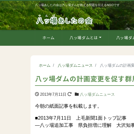
八ッ場あしたの会は八ッ場ダムが抱える問題を伝えるNGOです
ホーム
八ッ場ダムとは
八ッ場ダ
ホーム
八ッ場ダムニュース
八ッ場ダムの計画
八ッ場ダムの計画変更を促す群
2013年7月11日
八ッ場ダムニュース
今朝の紙面記事を転載します。
■2013年7月11日 上毛新聞1面トップ記事
―八ッ場追加工事 県負担増に理解 大沢知