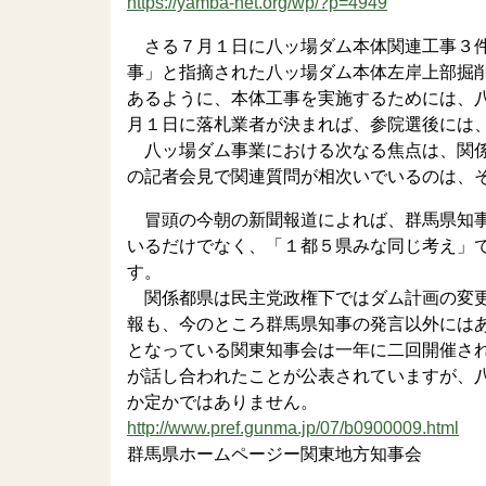
https://yamba-net.org/wp/?p=4949
さる７月１日に八ッ場ダム本体関連工事３件
事」と指摘された八ッ場ダム本体左岸上部掘
あるように、本体工事を実施するためには、
月１日に落札業者が決まれば、参院選後には
八ッ場ダム事業における次なる焦点は、関係
の記者会見で関連質問が相次いでいるのは、
冒頭の今朝の新聞報道によれば、群馬県知事
いるだけでなく、「１都５県みな同じ考え」
す。
関係都県は民主党政権下ではダム計画の変更
報も、今のところ群馬県知事の発言以外には
となっている関東知事会は一年に二回開催さ
が話し合われたことが公表されていますが、
か定かではありません。
http://www.pref.gunma.jp/07/b0900009.html
群馬県ホームページー関東地方知事会