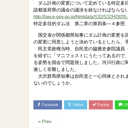
ダム計画の変更について定めている特定多目
該都道府県の議会の議決を経なければならな
http://law.e-gov.go.jp/htmldata/S32/S32HO035.
特定多目的ダム法 第二章の第四条―４参照
国交省が関係都県知事にダム計画の変更を諮
の変更に同意しようと決めているとしたら、
民主党政権当時、自民党の脇雅史参院議員（
を経ずに「マニフェストにうたってあるので
る姿勢を国会で問題視しました。河川行政に
激しく非難しました。
大沢群馬県知事は自民党と一心同体とされま
ないのでしょうか。
Facebook
Twitter
Pocket
LI
« Prev