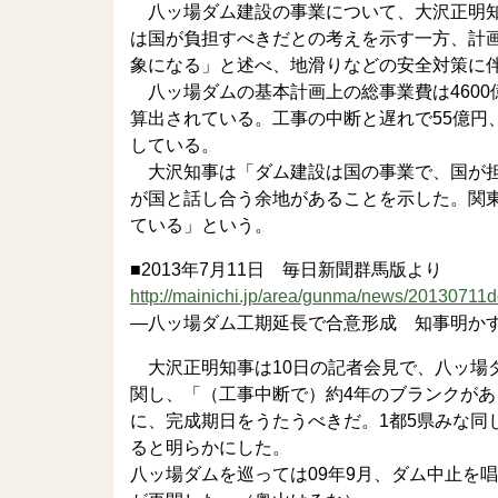
八ッ場ダム建設の事業について、大沢正明知
は国が負担すべきだとの考えを示す一方、計
象になる」と述べ、地滑りなどの安全対策に
八ッ場ダムの基本計画上の総事業費は4600
算出されている。工事の中断と遅れで55億円
している。
大沢知事は「ダム建設は国の事業で、国が担
が国と話し合う余地があることを示した。関東
ている」という。
■2013年7月11日 毎日新聞群馬版より
http://mainichi.jp/area/gunma/news/20130711
―八ッ場ダム工期延長で合意形成 知事明か
大沢正明知事は10日の記者会見で、八ッ場ダ
関し、「（工事中断で）約4年のブランクが
に、完成期日をうたうべきだ。1都5県みな同
ると明らかにした。
八ッ場ダムを巡っては09年9月、ダム中止を