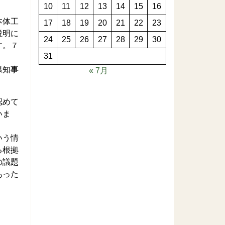
10
11
12
13
14
15
16
本体工
17
18
19
20
21
22
23
説明に
24
25
26
27
28
29
30
す。７
31
県知事
« 7月
認めて
いま
いう情
る根拠
の議題
あった