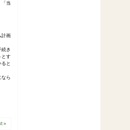
、「当
ム計画
手続き
うとす
いると
になら
t »