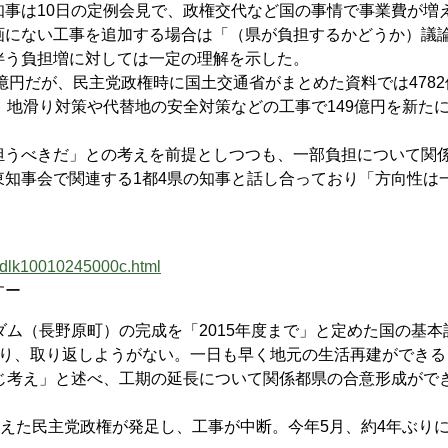
事は10日の定例会見で、政権交代など国の事情で事業費が増
画にない工事を追加する場合は「（県が負担するかどうか）議
伴う負担増に対しては一定の理解を示した。
億円だが、民主党政権時に国土交通省がまとめた資料では4782
、地滑り対策や代替地の安全対策などの工事で149億円を新た
うべきだ」との考えを前提としつつも、一部負担について関
知事会で関連する1都4県の知事と話し合っており「方向性は
ddlk10010245000c.html
すー
ム（長野原町）の完成を「2015年度まで」と定めた国の基本
あり、取り返しようがない。一日も早く地元の生活再建ができる
じ考え」と述べ、工期の延長について関係都県の合意形成がで
唱えた民主党政権が発足し、工事が中断。今年5月、約4年ぶり