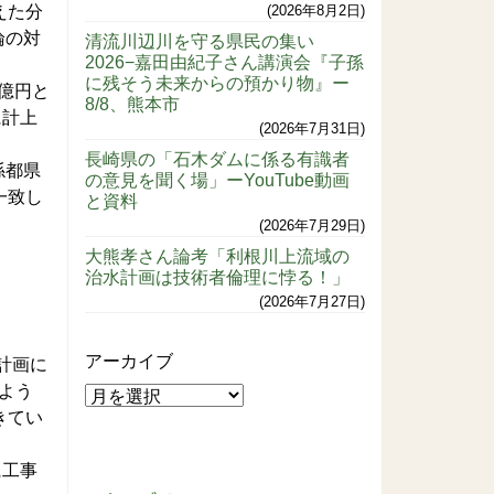
えた分
2026年8月2日
論の対
清流川辺川を守る県民の集い
2026−嘉田由紀子さん講演会『子孫
に残そう未来からの預かり物』ー
億円と
8/8、熊本市
に計上
2026年7月31日
長崎県の「石木ダムに係る有識者
係都県
の意見を聞く場」ーYouTube動画
一致し
と資料
2026年7月29日
大熊孝さん論考「利根川上流域の
治水計画は技術者倫理に悖る！」
2026年7月27日
アーカイブ
計画に
よう
きてい
に工事