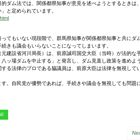
的ダム法では、関係都県知事が意見を述べようとするときは
い」と定められています。
html
ってもいない現段階で、群馬県知事が関係都県知事と共にダ
手続きも議会もいらないことになってしまいます。
元建設省河川局長）は、前原誠司国交大臣（当時）が法的な
、八ッ場ダムを中止する」と発言し、ダム見直し政策を進めよ
関する法律のプロである脇議員は、前原大臣は法律を無視して
す。自民党が優勢であれば、手続きや議会を無視しても問題
NE
Nex