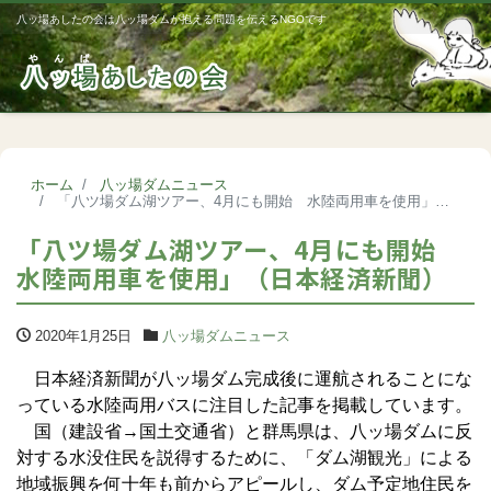
八ッ場あしたの会は八ッ場ダムが抱える問題を伝えるNGOです
Me
ホーム
八ッ場ダムニュース
「八ツ場ダム湖ツアー、4月にも開始 水陸両用車を使用」（日本経済新聞）
「八ツ場ダム湖ツアー、4月にも開始
水陸両用車を使用」（日本経済新聞）
2020年1月25日
八ッ場ダムニュース
日本経済新聞が八ッ場ダム完成後に運航されることにな
っている水陸両用バスに注目した記事を掲載しています。
国（建設省→国土交通省）と群馬県は、八ッ場ダムに反
対する水没住民を説得するために、「ダム湖観光」による
地域振興を何十年も前からアピールし、ダム予定地住民を