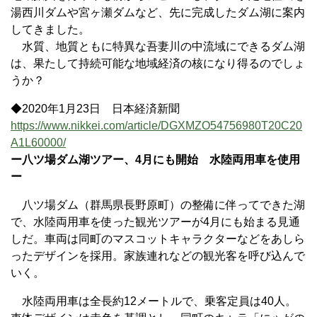
湯西川ダムや宮ヶ瀬ダムなど、先に完成したダム湖に案内
してきました。
水質、地質ともに特異な吾妻川の中流域にできるダム湖
は、果たして持続可能な地域経済の核になり得るのでしょ
うか？
◆2020年1月23日 日本経済新聞
https://www.nikkei.com/article/DGXMZO54756980T20C20
A1L60000/
ー八ツ場ダム湖ツアー、4月にも開始 水陸両用車を使用
ー
八ツ場ダム（群馬県長野原町）の整備に伴ってできた湖
で、水陸両用車を使った観光ツアーが4月にも始まる見通
しだ。車両は同町のマスコットキャラクターなどをあしら
ったデザインを採用。家族連れなどの観光客を呼び込んで
いく。
水陸両用車は全長約12メートルで、乗客定員は40人。