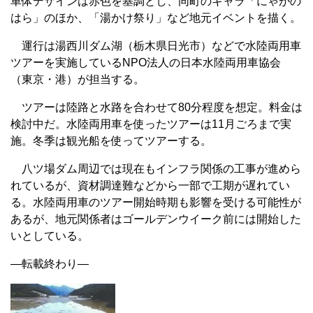
車体デザインは赤色を基調とし、同町のキャラ「にゃがの
はら」のほか、「湯かけ祭り」など地元イベントを描く。
運行は湯西川ダム湖（栃木県日光市）などで水陸両用車
ツアーを実施しているNPO法人の日本水陸両用車協会
（東京・港）が担当する。
ツアーは陸路と水路を合わせて80分程度を想定。料金は
検討中だ。水陸両用車を使ったツアーは11月ごろまで実
施。冬季は観光船を使ってツアーする。
八ツ場ダム周辺では現在もインフラ関係の工事が進めら
れているが、資材調達難などから一部で工期が遅れてい
る。水陸両用車のツアー開始時期も影響を受ける可能性が
あるが、地元関係者はゴールデンウイーク前には開始した
いとしている。
—転載終わり—