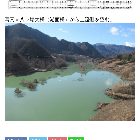
写真＝八ッ場大橋（湖面橋）から上流側を望む。