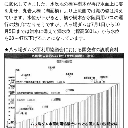
に変化してきました。水没地の橋や樹木が再び水面上に姿
を見せ、丸岩大橋（湖面橋）より上流側では湖の姿は消え
ています。水位が下がると、橋や樹木が水陸両用バスの運
行の妨げになりそうですが、八ッ場ダムは7月1日から10
月5日までは洪水に備えて満水位（標高583㍍）から水位
を28～47㍍下げることになっています。
★八ッ場ダム水面利用協議会における国交省の説明資料