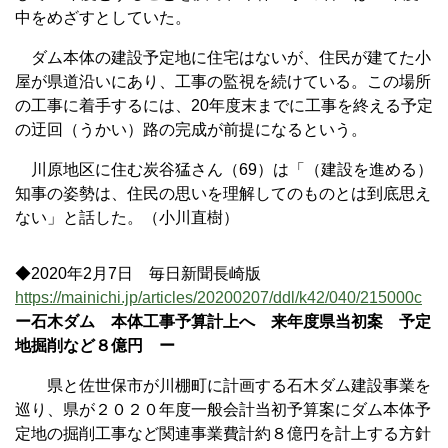
中をめざすとしていた。
ダム本体の建設予定地に住宅はないが、住民が建てた小
屋が県道沿いにあり、工事の監視を続けている。この場所
の工事に着手するには、20年度末までに工事を終える予定
の迂回（うかい）路の完成が前提になるという。
川原地区に住む炭谷猛さん（69）は「（建設を進める）
知事の姿勢は、住民の思いを理解してのものとは到底思え
ない」と話した。（小川直樹）
◆2020年2月7日 毎日新聞長崎版
https://mainichi.jp/articles/20200207/ddl/k42/040/215000c
ー石木ダム 本体工事予算計上へ 来年度県当初案 予定
地掘削など８億円 ー
県と佐世保市が川棚町に計画する石木ダム建設事業を
巡り、県が２０２０年度一般会計当初予算案にダム本体予
定地の掘削工事など関連事業費計約８億円を計上する方針