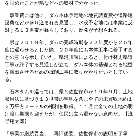
を固めたことが県などへの取材で分かった。
事業費には他に、ダム本体予定地の地質調査費や道路建
設費などが盛り込まれる見通し。水没予定地には事業に反
対する１３世帯が暮らしており、反発が予想される。
県は２０１９年、ダムの完成時期を２２年度から２５年
度に遅らせるとした際、２０年度にも本体工事に着手する
との意向を示していた。県河川課によると、付け替え県道
工事が終了する見通しが立ち、ダム本体の基礎となる地盤
を露出させるための掘削工事に取りかかりたいとしてい
る。
石木ダムを巡っては、県と佐世保市が１９年９月、土地
収用法に基づき１３世帯の宅地を含む全ての未買収地約１
２万平方メートルの権利を取得。１１月に全ての土地の明
け渡し期限を迎えたが、住民は立ち退かない意向だ。【浅
野翔太郎】
「事業の継続妥当」 再評価委、佐世保市の説明を了承