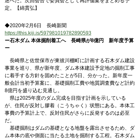
述べた。次回会合で委員会として再評価案をまとめる予
定。【綿貫弘】
◆2020年2月6日 長崎新聞
https://this.kiji.is/597981019782890593
ー石木ダム 本体掘削着工へ 長崎県が8億円 新年度予算
ー
長崎県と佐世保市が東彼川棚町に計画する石木ダム建設
事業を巡り、県が新年度、ダム本体建設予定地の掘削工事
に着手する方針を固めたことが5日、分かった。新年度一
般会計当初予算案に、基礎掘削工費や地質調査費など計約
8億円を盛り込む見通し。
県は2025年度のダム完成を目指す計画を示している
が、住民が反対し膠着（こうちゃく）状態にある。本体工
事費の予算計上で、反対住民がさらに反発するのは必至
だ。
基礎掘削はダムの基礎となる地盤を露出させるため、ダ
ム本体の底や側面に当たる土地を掘削する工程。石木ダム