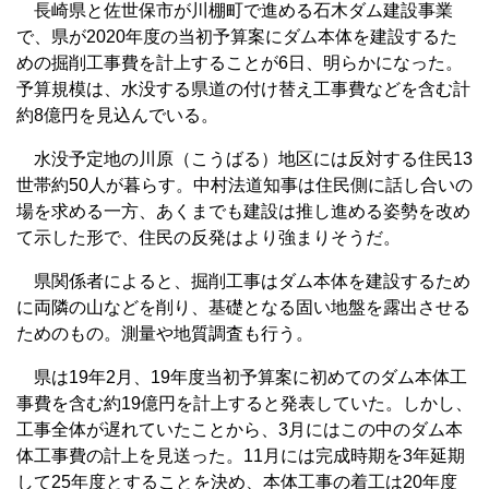
長崎県と佐世保市が川棚町で進める石木ダム建設事業
で、県が2020年度の当初予算案にダム本体を建設するた
めの掘削工事費を計上することが6日、明らかになった。
予算規模は、水没する県道の付け替え工事費などを含む計
約8億円を見込んでいる。
水没予定地の川原（こうばる）地区には反対する住民13
世帯約50人が暮らす。中村法道知事は住民側に話し合いの
場を求める一方、あくまでも建設は推し進める姿勢を改め
て示した形で、住民の反発はより強まりそうだ。
県関係者によると、掘削工事はダム本体を建設するため
に両隣の山などを削り、基礎となる固い地盤を露出させる
ためのもの。測量や地質調査も行う。
県は19年2月、19年度当初予算案に初めてのダム本体工
事費を含む約19億円を計上すると発表していた。しかし、
工事全体が遅れていたことから、3月にはこの中のダム本
体工事費の計上を見送った。11月には完成時期を3年延期
して25年度とすることを決め、本体工事の着工は20年度