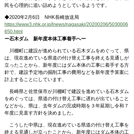
民を心理的に追い詰めようとしているようです。
◆2020年2月6日 NHK長崎放送局
https://www3.nhk.or.jp/lnews/nagasaki/20200206/5030006
650.html
ー石木ダム 新年度本体工事着手へー
川棚町に建設が進められている石木ダムをめぐって、県
は、現在進めている県道の付け替え工事を終える見通しが
立ったことから、新年度にはダム本体の工事に着手する方
針で、建設予定地の掘削工事の費用などを新年度予算案に
計上することにしています。
長崎県と佐世保市が川棚町で建設を進めている石木ダム
をめぐっては、県道の付け替え工事に遅れが出ていること
などから、県は、去年ダムの完成時期を３年延期し令和７
年度に見直す方針を決めました。
こうした中県は、現在進めている県道の付け替え工事を
終える見通しが立ったことから、新年度にはダム本体の工