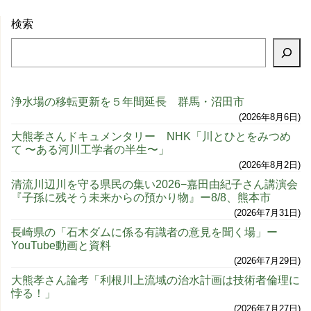
検索
浄水場の移転更新を５年間延長 群馬・沼田市
2026年8月6日
大熊孝さんドキュメンタリー NHK「川とひとをみつめ
て 〜ある河川工学者の半生〜」
2026年8月2日
清流川辺川を守る県民の集い2026−嘉田由紀子さん講演会
『子孫に残そう未来からの預かり物』ー8/8、熊本市
2026年7月31日
長崎県の「石木ダムに係る有識者の意見を聞く場」ー
YouTube動画と資料
2026年7月29日
大熊孝さん論考「利根川上流域の治水計画は技術者倫理に
悖る！」
2026年7月27日