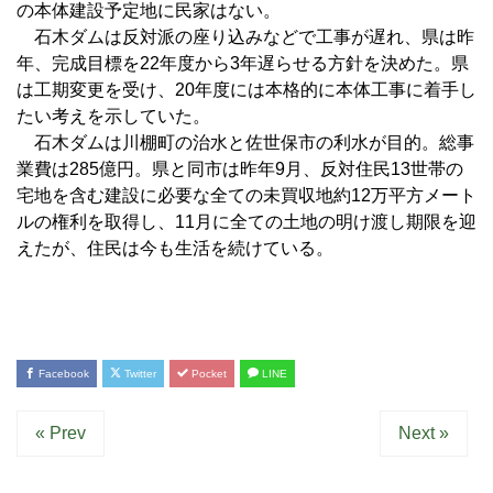
の本体建設予定地に民家はない。
石木ダムは反対派の座り込みなどで工事が遅れ、県は昨
年、完成目標を22年度から3年遅らせる方針を決めた。県
は工期変更を受け、20年度には本格的に本体工事に着手し
たい考えを示していた。
石木ダムは川棚町の治水と佐世保市の利水が目的。総事
業費は285億円。県と同市は昨年9月、反対住民13世帯の
宅地を含む建設に必要な全ての未買収地約12万平方メート
ルの権利を取得し、11月に全ての土地の明け渡し期限を迎
えたが、住民は今も生活を続けている。
Facebook
Twitter
Pocket
LINE
« Prev
Next »