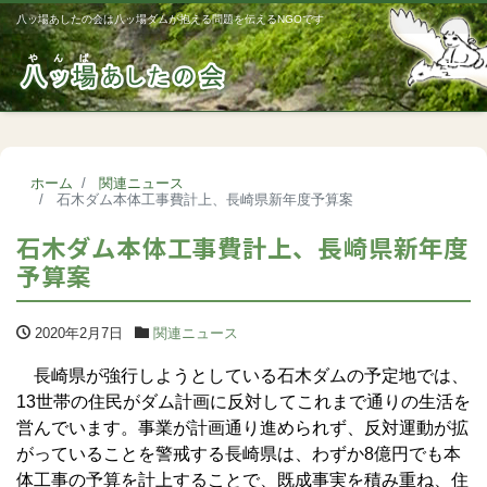
八ッ場あしたの会は八ッ場ダムが抱える問題を伝えるNGOです
Me
ホーム
関連ニュース
石木ダム本体工事費計上、長崎県新年度予算案
石木ダム本体工事費計上、長崎県新年度
予算案
2020年2月7日
関連ニュース
長崎県が強行しようとしている石木ダムの予定地では、
13世帯の住民がダム計画に反対してこれまで通りの生活を
営んでいます。事業が計画通り進められず、反対運動が拡
がっていることを警戒する長崎県は、わずか8億円でも本
体工事の予算を計上することで、既成事実を積み重ね、住