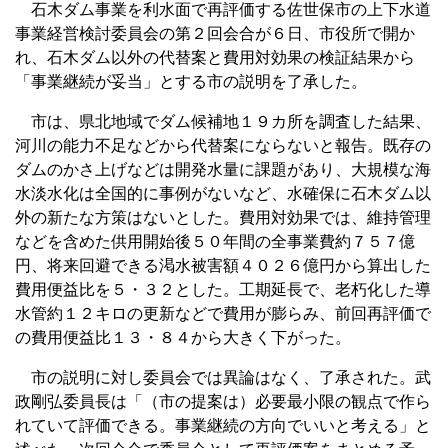
石木ダム事業を利水面で再評価する佐世保市の上下水道
事業経営検討委員会の第２回会合が６日、市役所で開か
れ、石木ダム以外の代替案と費用対効果の検証結果から
「事業継続が妥当」とする市の説明を了承した。
市は、県北地域でダム候補地１９カ所を調査した結果、
河川の能力不足などから代替案にならないと報告。既存の
ダムのかさ上げなどは開発水量に課題があり、大規模な海
水淡水化は全国的に事例がないなど、水確保に石木ダム以
外の新たな方策はないとした。費用対効果では、維持管理
などを含めた供用開始後５０年間の全事業費約７５７億
円、将来回避できる渇水被害額４０２６億円から算出した
費用便益比を５・３２とした。工期延長で、老朽化した導
水管約１２キロの更新などで費用が膨らみ、前回再評価で
の費用便益比１３・８４から大きく下がった。
市の説明に対し委員会では異論はなく、了承された。武
政剛弘委員長は「（市の提案は）必要最小限の観点で作ら
れていて評価できる。事業継続の方向でいいと考える」と