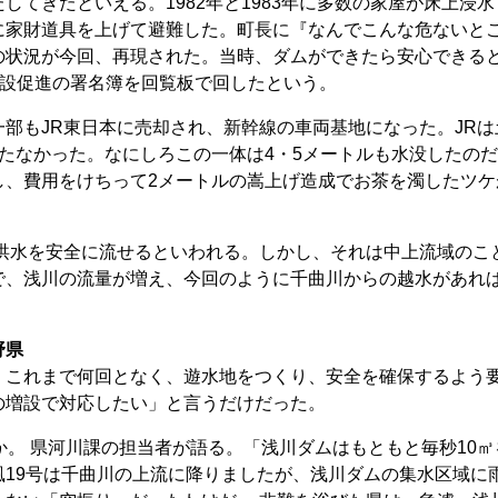
てきたといえる。1982年と1983年に多数の家屋が床上浸
に家財道具を上げて避難した。町長に『なんでこんな危ないと
の状況が今回、再現された。当時、ダムができたら安心できる
建設促進の署名簿を回覧板で回したという。
部もJR東日本に売却され、新幹線の車両基地になった。JRは
たなかった。なにしろこの一体は4・5メートルも水没したの
し、費用をけちって2メートルの嵩上げ造成でお茶を濁したツケ
る洪水を安全に流せるといわれる。しかし、それは中上流域のこ
で、浅川の流量が増え、今回のように千曲川からの越水があれ
野県
、これまで何回となく、遊水地をつくり、安全を確保するよう
の増設で対応したい」と言うだけだった。
か。 県河川課の担当者が語る。「浅川ダムはもともと毎秒10㎥
19号は千曲川の上流に降りましたが、浅川ダムの集水区域に