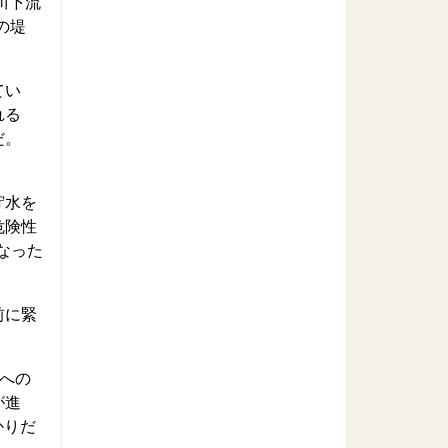
川下流
の堤
てい
れる
だ。
貯水を
危険性
なった
前に緊
への
が進
かりだ