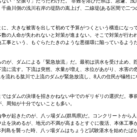
もない「空振り」だったわけだ。 非難を浴びた県は、急遽、浅
、千曲川側の浅川右岸の堤防の嵩上げ、二線堤(ある区間で二つ
とに、大きな被害を出して初めて予算がつくという構造になっ
多数の人命が失われないと対策が進まない。そこで対策が行わ
急工事という、もぐらたたきのような悪循環に陥っているよう
るのが、ダムによる「緊急放流」だ。最初は洪水を受け止め、
下流に流す。下流は突然、水量が増え、水位があがり、水害の
媛県を流れる肱川で上流のダムが緊急放流し、8人の住民が犠牲に
まではダムの決壊を招きかねない中でのギリギリの選択だ。事
が、周知が十分でないことも多い。
争が起きたのが、八ッ場ダム(群馬県)だ。コンクリートから人
中止を決めるが、地元の不満が高まるとすぐに復活、本体工事
が日本列島を襲った時、八ッ場ダムはちょうど試験湛水を始めたば