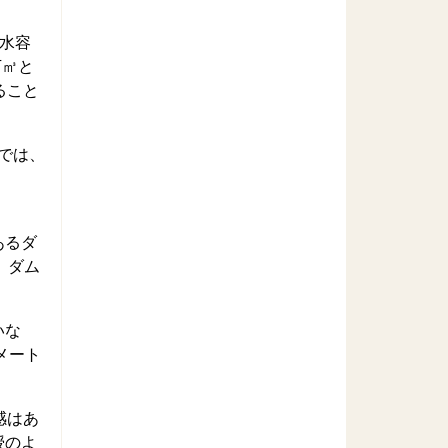
水容
万㎥と
ること
では、
あるダ
、ダム
いな
メート
感はあ
授のよ