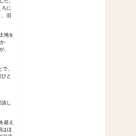
水した。
ころに
と、旧
土地を
だか
が、
とで、
ばひと
要請し
を超え
雨はほ