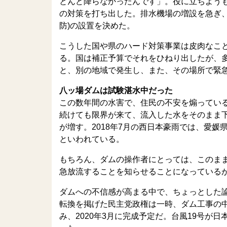
とんど降らなかったんです」。役に立ちよう
の対策を打ち出した。排水機場の増設を急ぎ
防)の設置を決めた。
こうした国や県のハード対策事業は皮肉なこ
る。国は補正予算でそれをひねり出したが、
と、別の地域で発生し、また、その場所で緊
八ッ場ダムは試験湛水中だった
この数年間の水害で、住民の不安を煽ってい
続けても限界が来て、流入した水をそのまま
が増す。2018年7月の西日本豪雨では、愛
といわれている。
もちろん、ダムの操作者にとっては、このま
急放流することを知らせることになっている
ダムへの不信感が高まる中で、ちょっとした論
転換を掲げた民主党政権は一時、ダム工事の
み、2020年3月に完成予定だ。台風19号