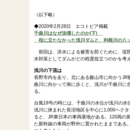
ジャーナリス
（以下略）
◆2020年2月28日 エコトピア掲載
千曲川はなぜ決壊したのか(下)
役に立たなかった浅川ダムと、利根川の八ッ
前回は、洪水による被害を防ぐために、堤防
水対策としてダムがどの程度役立つのかを考
浅川の下流は
長野市内を走り、北にある飯山市に向かうJR
曲川に向かって南に歩くと、浅川が千曲川に
る。
台風19号の時には、千曲川の水位が浅川の水
浅川に挟まれた長沼地区を中心に1,000ヘ
ると、JR東日本の車両基地がある。120両
た新幹線の車両が野外に置かれたままである