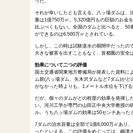
った。
それが幸いしたとも言える。八ッ場ダムは、治
量は1億750万㎥。5,320億円もの巨額のお
比ぶべくもない。全国のダムと比べると、50
ができるのは6,500万㎥とされている。
しかし、この時は試験湛水の期間中だったので
大きな被害を出すこともなく、首都圏の安全
効果について二つの評価
国土交通省関東地方整備局が発表した資料に
ム群(八ッ場ダム、矢木沢ダムなど7ダム)が
がなかった時よりも、1メートル水位を下げ
だが、個々のダムがどの程度の効果を発揮し
い。河川工学が専門の山田正中央大学教授の研
ル。うち八ッ場ダムの効果は50センチあった
7ダムの治水容量は全部で1億8,000万㎥あり
ったといえる。この評価をめぐっては、嶋津