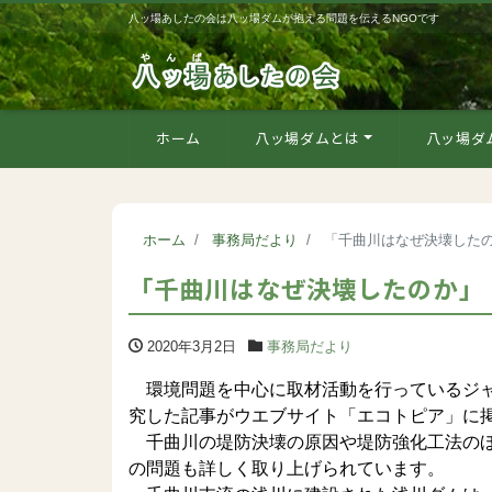
八ッ場あしたの会は八ッ場ダムが抱える問題を伝えるNGOです
ホーム
八ッ場ダムとは
八ッ場ダ
ホーム
事務局だより
「千曲川はなぜ決壊した
「千曲川はなぜ決壊したのか」
2020年3月2日
事務局だより
環境問題を中心に取材活動を行っているジャ
究した記事がウエブサイト「エコトピア」に
千曲川の堤防決壊の原因や堤防強化工法のほ
の問題も詳しく取り上げられています。