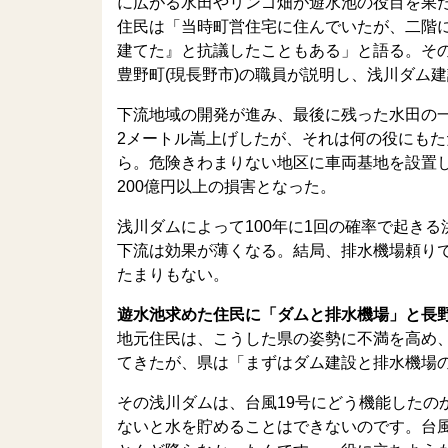
に広がる水田やリンゴ畑が遊水池の役目を果たし
住民は「当時町営住宅に住んでいたが、二階
建てた』と抗議したこともある」と語る。そ
豊野町(現長野市)の職員が説明し、浅川ダム
下流地域の開発が進み、最後に残った水田の一
2メートル嵩上げしたが、それは何の役にもた
ら。危険きわまりない地区に車両基地を設置
200億円以上の損害となった。
浅川ダムによって100年に1回の確率で起き
下流は効果が薄くなる。結局、排水機場頼り
たまりもない。
遊水池求めた住民に「ダムと排水機場」と長
地元住民は、こうした県の姿勢に不満を高め
てきたが、県は「まずはダム建設と排水機場
その浅川ダムは、台風19号にどう機能したの
ないと水を貯めることはできないのです。台風