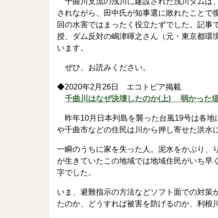
千曲川支流の浅川に建設された浅川ダムは、
されながら、田中氏が知事選に敗れたことで復
回の水害ではまったく役立たずでした。記事
授、ダム反対の嶋津暉之さん（元・東京都環
います。
ぜひ、お読みください。
◆2020年2月26日 エコトピア掲載
千曲川はなぜ決壊したのか(上) 弱かった
昨年10月日本列島を襲った台風19号は各
や千曲市などの住民は川から押し寄せた洪水
一瞬のうちに家を失った人。泥水をかぶり、
が生きていたこの地域では地域住民がいち早
字でした。
いま、避難指示の方法などソフト面での対策
たのか、どうすれば被害を防げるのか、利根