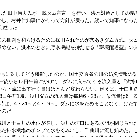
だった田中康夫氏が「脱ダム宣言」を行い、洪水対策としての県
かし、村井仁知事にかわって方針が戻った。続いて知事になっ
完成した。
民の批判を和らげるために採用されたのが穴あきダム方式。ダ
溜めない。洪水のときに貯水機能を持たせる「環境配慮型」の
19号に対してどう機能したのか。国土交通省の川の防災情報の
日午後から13日午前にかけて、ダムに入ってくる流入量と「洪水
る穴から下流に出て行く量はほとんど変わらない。例えば、千曲川
日午前1時。浅川ダムの流入量は毎秒6・23㎥。放流量は6・2
時は、4・24㎥と4・19㎥。ダムに水をためることなく、ひた
いのだ。
浅川と千曲川の水位が増し、浅川の河口にある水門が閉じられ
れた排水機場のポンプで水をくみ出し、千曲川に流し始めた。