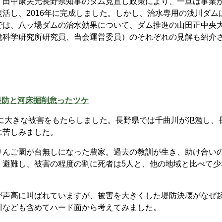
田中康夫元長野県知事のダム見直し政策により、一旦は事業
活し、2016年に完成しました。しかし、治水専用の浅川ダム
では、八ッ場ダムの治水効果について、ダム推進の山田正中央
境科学研究所研究員、当会運営委員）のそれぞれの見解も紹介
堤防と河床掘削怠ったツケ
地に大きな被害をもたらしました。長野県では千曲川が氾濫し、
に苦しみました。
りんご園が台無しになった農家。過去の教訓が生き、助け合い
く避難し、被害の程度の割に死者は5人と、他の地域と比べて少
が声高に叫ばれていますが、被害を大きくした堤防決壊がなぜ
川なども含めてハード面から考えてみました。