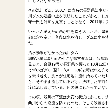
にも立たなかった」
その浅川ダム。2001年に当時の長野県知事
川ダムの建設中止を表明したことがある。し
守一氏も計画を見直すことはなく、2017年に
いったん消えた計画が息を吹き返した時、県
部に穴を空け、普段は水を流し、ダムに水を
だ。
治水効果がなかった浅川ダム
総貯水量110万㎥の小さな県営ダムは、台風
見ると、台風19号が長野県を襲った10月12
うずいばき)」(幅1・3メートル)と呼ばれ
を乗り越え、洪水が住宅地に流れ始めていた13
と、そのまま流しているだけ。決壊した午前4
流に流し続けている。何の役にもたっていな
その頃、浅川の下流は大変な状況にあった。
曲川からの逆流を防ぐためだ。そして設置さ