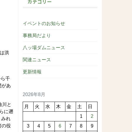
カテゴリー
イベントのお知らせ
事務局だより
八ッ場ダムニュース
は洪
関連ニュース
更新情報
から千
門があ
2026年8月
曲川と
月
火
水
木
金
土
日
らに遡
1
2
まみれ
何の役
3
4
5
6
7
8
9