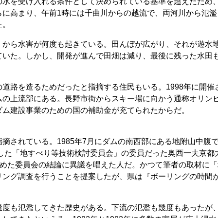
の水を受け入れる条件として決められている基準を超えたため
らに高まり、午前1時には千曲川からの越流で、両河川から氾濫
た。
くから水害が何度も起きている。田んぼが広がり、それが遊水
ていた。しかし、開発が進んで田畑は減り、最後に残った水田も
道路を造るためだったと指摘する住民もいる。1998年に開催
ムの上流部にある。長野市街からスキー場に向かう通称オリン
ダム建設事業のための国の補助金が充てられたからだ。
摘されている。1985年7月にダムの南西部にある地附山中腹
置した「地すべり等技術検討委員会」の委員だった奥西一夫京都
とめた委員会の結論に異議を唱えた人だ。かつて筆者の取材に「
リング調査を行うことを提案したが、県は『ボーリングの時間
幾度も氾濫してきた歴史がある。下流の氾濫も幾度もあったが