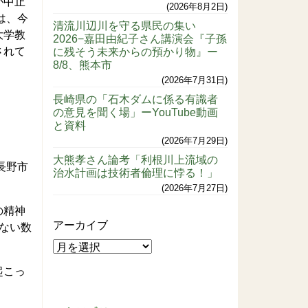
が中止
2026年8月2日
は、今
清流川辺川を守る県民の集い
大学教
2026−嘉田由紀子さん講演会『子孫
されて
に残そう未来からの預かり物』ー
8/8、熊本市
2026年7月31日
長崎県の「石木ダムに係る有識者
の意見を聞く場」ーYouTube動画
と資料
2026年7月29日
大熊孝さん論考「利根川上流域の
長野市
治水計画は技術者倫理に悖る！」
2026年7月27日
の精神
アーカイブ
ない数
起こっ