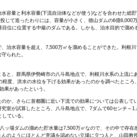
水容量と利水容量(下流自治体などが使う)などを合わせた総貯
金を投じて造ったわりには、容量が小さく、徳山ダムの6億6,000
番目位に位置する中級のダムである。しかも、治水目的で溜め
、治水容量を超え、7,500万㎥を溜めることができた。利根川
は守られた。
よると、群馬県伊勢崎市の八斗島地点で、利根川水系の上流に
どの程度、洪水の水位を下げる効果があったのかを調べたところ
る効果があったという。
たのか、さらに首都圏に近い下流での効果については公表して
究室が試算したところ、八斗島地点で、7ダムで60センチ～1
としている。
、八ッ場ダムの溜めた貯水量は7,500万㎥なので、その中で存在
さんのようにほとんど意議を認めない立場に立つ人と、山田教