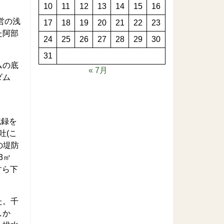
10
11
12
13
14
15
16
営の浅
17
18
19
20
21
22
23
た阿部
24
25
26
27
28
29
30
31
ムの底
« 7月
ダム
記録を
吐(こ
の堤防
3㎥
すら下
た。千
しか