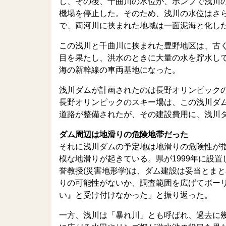
し、その後、千曲川の水位が、ポンプで浅川
機場を停止した。そのため、浅川の水位はさ
で、両河川に挟まれた地域は一面泥海と化し
この浅川と千曲川に挟まれた豊野地区は、古
目を果たし、洪水のときに大量の水を貯水し
海の新幹線の車両基地になった。
浅川ダムが計画されたのは長野オリンピックの
長野オリンピックのスキー場は、この浅川ダ
道路が整備されたが、その建設費用に、浅川
ダム周辺は地滑りの危険地帯だった
それに浅川ダムの予定地は地滑りの危険性が指
模な地滑りが起きている。県が1999年に設
誉教授(災害地形学)は、ダム建設は妥当とま
りの可能性がないか、調査範囲を広げてボー
い』と受け付けなかった」と振り返った。
一方、浅川は「暴れ川」とも呼ばれ、過去に