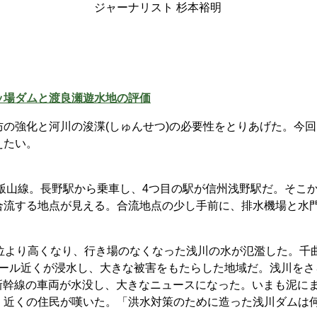
ト 杉本裕明
場ダムと渡良瀬遊水地の評価
の強化と河川の浚渫(しゅんせつ)の必要性をとりあげた。今回
えたい。
飯山線。長野駅から乗車し、4つ目の駅が信州浅野駅だ。そこ
合流する地点が見える。合流地点の少し手前に、排水機場と水
位より高くなり、行き場のなくなった浅川の水が氾濫した。千
クタール近くが浸水し、大きな被害をもたらした地域だ。浅川をさ
の新幹線の車両が水没し、大きなニュースになった。いまも泥に
。近くの住民が嘆いた。「洪水対策のために造った浅川ダムは