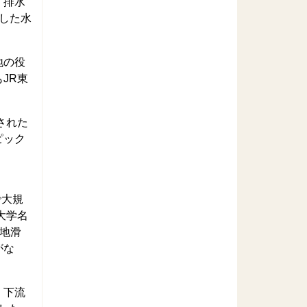
、排水
した水
地の役
JR東
された
ピック
で大規
大学名
地滑
がな
、下流