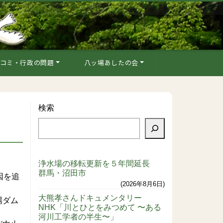
コミ・行政の問題
八ッ場あしたの会
検索
浄水場の移転更新を５年間延長
群馬・沼田市
因を追
2026年8月6日
大熊孝さんドキュメンタリー
場ダム
NHK「川とひとをみつめて 〜ある
河川工学者の半生〜」