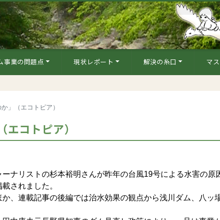
ム事業の問題点
現状レポート
解決の糸口
マス
のか」（エコトピア）
（エコトピア）
ーナリストの杉本裕明さんが昨年の台風19号による水害の原
掲載されました。
か、連載記事の後編では治水効果の観点から浅川ダム、八ッ