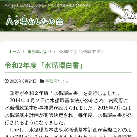
八ッ場あしたの会は八ッ場ダムが抱える問題を伝えるNGOです
Me
ホーム
事務局だより
令和2年度「水循環白書」
令和2年度「水循環白書」
2020年6月24日
事務局だより
政府が令和２年版「水循環白書」を発行しました。
2014年４月２日に水循環基本法が公布され、内閣府に
水循環政策本部事務局が設けられました。2015年7月には
水循環基本計画が閣議決定され、毎年度、水循環白書が発
行されるようになりました。
しかし、水循環基本法や水循環基本計画が実際にどのよ