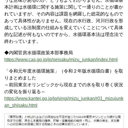
うな意味があるのか、どうもよくわかりません。水循環基
本計画は水循環に関する施策に関して一通りのことが書か
れていますが、その内容は課題を網羅した総花的なもので
あって具体性がありません。現在の水行政、河川行政を形
成している法制度の仕組みを変えていくことについて具体
的な記述が何もないのですから、水循環基本法は理念法で
終わっています。
◆内閣官房水循環政策本部事務局
https://www.cas.go.jp/jp/seisaku/mizu_junkan/index.html
「令和元年度水循環施策」（令和２年版水循環白書）を取
りまとめました
～前回東京オリンピックから現在までの水を取り巻く状況
の変化を振り返る～
https://www.kantei.go.jp/jp/singi/mizu_junkan/r01_mizujunk
an_shisaku.html