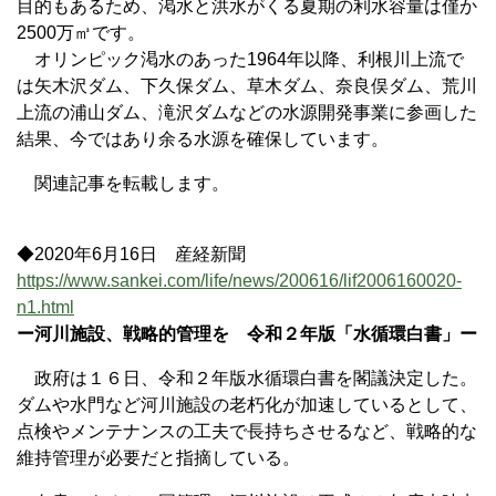
目的もあるため、渇水と洪水がくる夏期の利水容量は僅か
2500万㎥です。
オリンピック渇水のあった1964年以降、利根川上流で
は矢木沢ダム、下久保ダム、草木ダム、奈良俣ダム、荒川
上流の浦山ダム、滝沢ダムなどの水源開発事業に参画した
結果、今ではあり余る水源を確保しています。
関連記事を転載します。
◆2020年6月16日 産経新聞
https://www.sankei.com/life/news/200616/lif2006160020-
n1.html
ー河川施設、戦略的管理を 令和２年版「水循環白書」ー
政府は１６日、令和２年版水循環白書を閣議決定した。
ダムや水門など河川施設の老朽化が加速しているとして、
点検やメンテナンスの工夫で長持ちさせるなど、戦略的な
維持管理が必要だと指摘している。