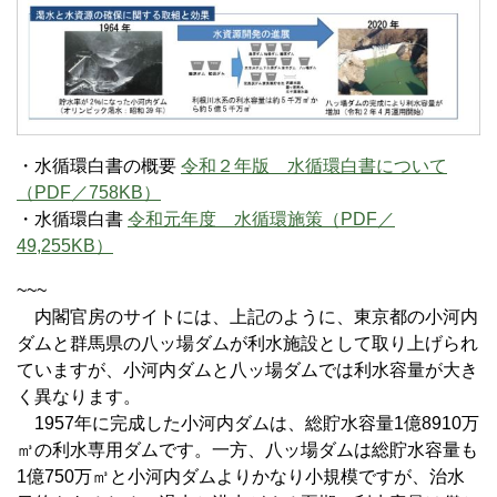
・水循環白書の概要
令和２年版 水循環白書について
（PDF／758KB）
・水循環白書
令和元年度 水循環施策（PDF／
49,255KB）
~~~
内閣官房のサイトには、上記のように、東京都の小河内
ダムと群馬県の八ッ場ダムが利水施設として取り上げられ
ていますが、小河内ダムと八ッ場ダムでは利水容量が大き
く異なります。
1957年に完成した小河内ダムは、総貯水容量1億8910万
㎥の利水専用ダムです。一方、八ッ場ダムは総貯水容量も
1億750万㎥と小河内ダムよりかなり小規模ですが、治水