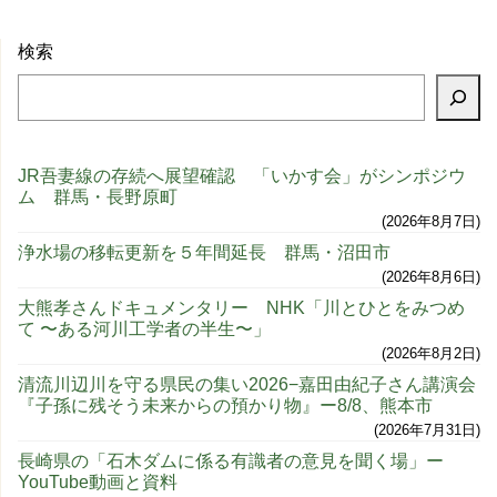
検索
JR吾妻線の存続へ展望確認 「いかす会」がシンポジウ
ム 群馬・長野原町
2026年8月7日
浄水場の移転更新を５年間延長 群馬・沼田市
2026年8月6日
大熊孝さんドキュメンタリー NHK「川とひとをみつめ
て 〜ある河川工学者の半生〜」
2026年8月2日
清流川辺川を守る県民の集い2026−嘉田由紀子さん講演会
『子孫に残そう未来からの預かり物』ー8/8、熊本市
2026年7月31日
長崎県の「石木ダムに係る有識者の意見を聞く場」ー
YouTube動画と資料