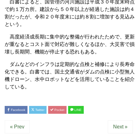
白書によると、国管理の河川施設は平成３０年度末時点
で約１万カ所。建設から５０年以上が経過した施設は約４
割だったが、令和２０年度末には約８割に増加する見込み
という。
高度経済成長期に集中的な整備が行われたためで、更新
が重なるとコスト面で対応が難しくなるほか、大災害で損
壊し長期間、機能が停止する恐れもある。
ダムなどのインフラは定期的な点検と補修により長寿命
化できる。白書では、国土交通省がダムの点検に小型無人
機ドローン、水中ロボットなどを活用していることを紹介
している。
Facebook
Twitter
Pocket
LINE
« Prev
Next »