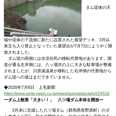
ダム堤体の天
端や堤体の下流側に新たに設置された展望デッキ、3月以
来立ち入り禁止となっていた展望台が7月7日にようやく開
放されました。
ダム堤の両側には水没住民の移転代替地があります。国
道が通る左岸側には、八ッ場沢の上に大きな駐車場が整備
されましたが、川原湯温泉が移転した右岸側の代替地から
ダム堤への道はまだできていません。
◆2020年7月8日 上毛新聞
https://www.jomo-news.co.jp/news/gunma/society/224516
ーダム上散策「大きい！」 八ツ場ダム本体を開放ー
3月末に完成した八ツ場ダム（群馬県長野原町）のダ