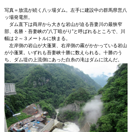
写真＝放流が続く八ッ場ダム。左手に建設中の群馬県営八
ッ場発電所。
ダム直下は両岸から大きな岩山が迫る吾妻川の最狭窄
部、名勝・吾妻峡の”八丁暗がり”と呼ばれるところで、川
幅は２～３メートルに狭まる。
左岸側の岩山が大蓬莱、右岸側の霧がかかっている岩山
が小蓬莱。いずれも吾妻峡十勝に数えられる。十勝のう
ち、ダム堤の上流側にあった白糸の滝はダムに沈んだ。