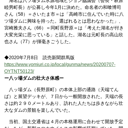
湖名は八ツ場ダム水源地域ビジョン協議会（会長・萩原
睦男町長）が公募し今年1月に決めた。命名者の和喰博司
さん（58）＝さいたま市＝は「高崎市に住んでいた時に八
ツ場ダムに興味を持った。選ばれるとは思わなかった」、
宮崎雅夫さん（66）＝同町長野原＝は「考えた湖名が付き
大変光栄に思っている」と話した。湖名は元町長の高山欣
也さん（77）が揮毫きごうした。
◆2020年7月8日 読売新聞群馬版
https://www.yomiuri.co.jp/local/gunma/news/20200707-
OYTNT50123/
ー八ッ場ダムの壮大さ体感ー
八ッ場ダム（長野原町）の本体上部の通路（天端てん
ば）と展望デッキが、７日から一般開放された。天端の長
さは約２９０メートルあり、訪れた人たちは歩きながら壮
大なダムの景観を楽しんでいた。
当初、国土交通省は４月の本格運用に合わせて開放予定