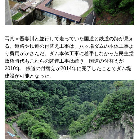
写真＝吾妻川と並行して走っていた国道と鉄道の跡が見え
る。道路や鉄道の付替え工事は、八ッ場ダムの本体工事よ
り費用がかさんだ。ダム本体工事に着手しなかった民主党
政権時代もこれらの関連工事は続き、国道の付替えが
2010年、鉄道の付替えが2014年に完了したことでダム堤
建設が可能となった。