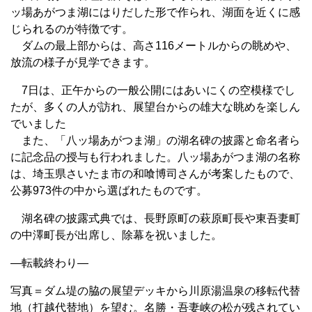
ッ場あがつま湖にはりだした形で作られ、湖面を近くに感
じられるのが特徴です。
ダムの最上部からは、高さ116メートルからの眺めや、
放流の様子が見学できます。
7日は、正午からの一般公開にはあいにくの空模様でし
たが、多くの人が訪れ、展望台からの雄大な眺めを楽しん
でいました
また、「八ッ場あがつま湖」の湖名碑の披露と命名者ら
に記念品の授与も行われました。八ッ場あがつま湖の名称
は、埼玉県さいたま市の和喰博司さんが考案したもので、
公募973件の中から選ばれたものです。
湖名碑の披露式典では、長野原町の萩原町長や東吾妻町
の中澤町長が出席し、除幕を祝いました。
—転載終わり—
写真＝ダム堤の脇の展望デッキから川原湯温泉の移転代替
地（打越代替地）を望む。名勝・吾妻峡の松が残されてい