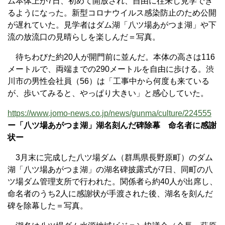
ム本体上が7日、初めて開放され、自由に往来し見学でき
るようになった。新型コロナウイルス感染防止のため公開
が遅れていた。見学者はダム湖「八ツ場あがつま湖」や下
流の放流口の見晴らしを楽しんだ＝写真。
待ちわびた約20人が開門前に並んだ。本体の高さは116
メートルで、両端までの290メートルを自由に歩ける。渋
川市の男性会社員（56）は「工事中から何度も来ている
が、歩いてみると、やっぱり大きい」と感心していた。
https://www.jomo-news.co.jp/news/gunma/culture/224555
ー「八ツ場あがつま湖」湖名刻んだ碑除幕 命名者に感謝
状ー
3月末に完成した八ツ場ダム（群馬県長野原町）のダム
湖「八ツ場あがつま湖」の湖名碑披露式が7日、同町の八
ツ場ダム管理支所で行われた。関係者ら約40人が出席し、
命名者のうち2人に感謝状が手渡された後、湖名を刻んだ
碑を除幕した＝写真。