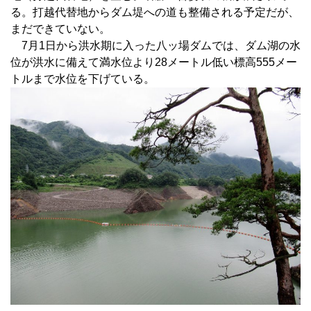
る。打越代替地からダム堤への道も整備される予定だが、
まだできていない。
7月1日から洪水期に入った八ッ場ダムでは、ダム湖の水
位が洪水に備えて満水位より28メートル低い標高555メー
トルまで水位を下げている。