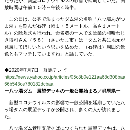
だったが、新型コロナウイルスの影響で延期していた。開
放時間は午前１０時～午後４時半。
この日は、公募で決まったダム湖の名称「八ッ場あがつ
ま湖」を刻んだ石碑（幅１・５メートル、高さ１メート
ル）の除幕式も行われ、命名者の一人で文筆業の和喰わじ
き博司さん（５８）（さいたま市）は「ダムと共に地元が
発展してほしいという思いを込めた。（石碑は）周囲の景
色ともマッチしていますね」と話していた。
◆2020年7月7日 群馬テレビ
https://news.yahoo.co.jp/articles/05c8b0e121aa68d308baa
66b543ce780182dcbaa
ー八ッ場ダム 展望デッキの一般公開始まる／群馬県ー
新型コロナウイルスの影響で一般公開を延期していた八
ッ場ダムの展望デッキが公開され、多くの人が訪れまし
た。
八ッ場ダム管理支所そばにつくられた展望デッキは、八