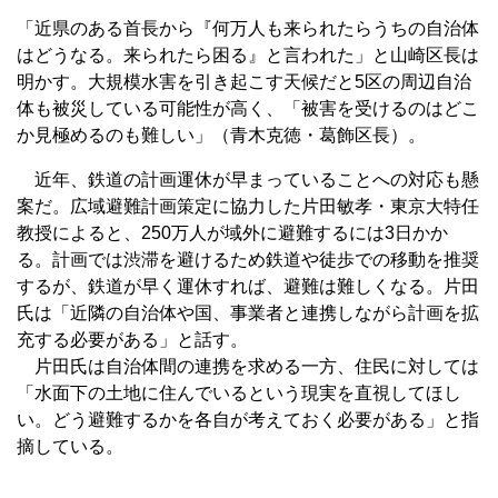
「近県のある首長から『何万人も来られたらうちの自治体
はどうなる。来られたら困る』と言われた」と山崎区長は
明かす。大規模水害を引き起こす天候だと5区の周辺自治
体も被災している可能性が高く、「被害を受けるのはどこ
か見極めるのも難しい」（青木克徳・葛飾区長）。
近年、鉄道の計画運休が早まっていることへの対応も懸
案だ。広域避難計画策定に協力した片田敏孝・東京大特任
教授によると、250万人が域外に避難するには3日かか
る。計画では渋滞を避けるため鉄道や徒歩での移動を推奨
するが、鉄道が早く運休すれば、避難は難しくなる。片田
氏は「近隣の自治体や国、事業者と連携しながら計画を拡
充する必要がある」と話す。
片田氏は自治体間の連携を求める一方、住民に対しては
「水面下の土地に住んでいるという現実を直視してほし
い。どう避難するかを各自が考えておく必要がある」と指
摘している。