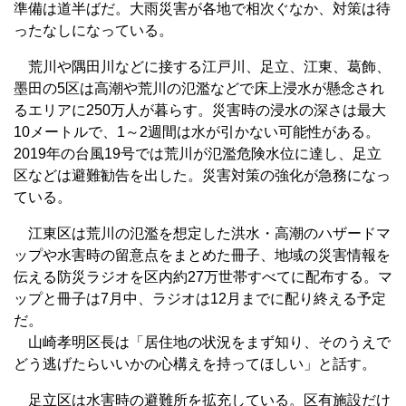
準備は道半ばだ。大雨災害が各地で相次ぐなか、対策は待
ったなしになっている。
荒川や隅田川などに接する江戸川、足立、江東、葛飾、
墨田の5区は高潮や荒川の氾濫などで床上浸水が懸念され
るエリアに250万人が暮らす。災害時の浸水の深さは最大
10メートルで、1～2週間は水が引かない可能性がある。
2019年の台風19号では荒川が氾濫危険水位に達し、足立
区などは避難勧告を出した。災害対策の強化が急務になっ
ている。
江東区は荒川の氾濫を想定した洪水・高潮のハザードマ
ップや水害時の留意点をまとめた冊子、地域の災害情報を
伝える防災ラジオを区内約27万世帯すべてに配布する。マ
ップと冊子は7月中、ラジオは12月までに配り終える予定
だ。
山崎孝明区長は「居住地の状況をまず知り、そのうえで
どう逃げたらいいかの心構えを持ってほしい」と話す。
足立区は水害時の避難所を拡充している。区有施設だけ