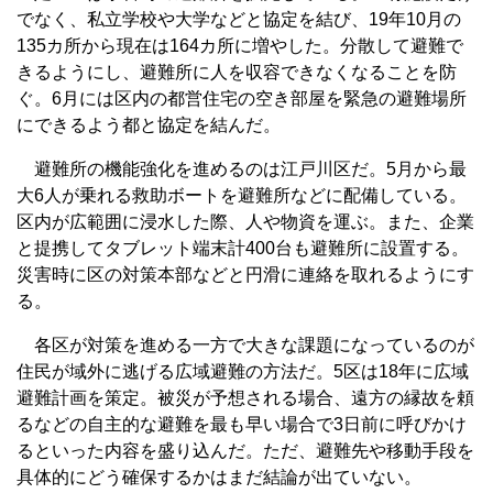
でなく、私立学校や大学などと協定を結び、19年10月の
135カ所から現在は164カ所に増やした。分散して避難で
きるようにし、避難所に人を収容できなくなることを防
ぐ。6月には区内の都営住宅の空き部屋を緊急の避難場所
にできるよう都と協定を結んだ。
避難所の機能強化を進めるのは江戸川区だ。5月から最
大6人が乗れる救助ボートを避難所などに配備している。
区内が広範囲に浸水した際、人や物資を運ぶ。また、企業
と提携してタブレット端末計400台も避難所に設置する。
災害時に区の対策本部などと円滑に連絡を取れるようにす
る。
各区が対策を進める一方で大きな課題になっているのが
住民が域外に逃げる広域避難の方法だ。5区は18年に広域
避難計画を策定。被災が予想される場合、遠方の縁故を頼
るなどの自主的な避難を最も早い場合で3日前に呼びかけ
るといった内容を盛り込んだ。ただ、避難先や移動手段を
具体的にどう確保するかはまだ結論が出ていない。