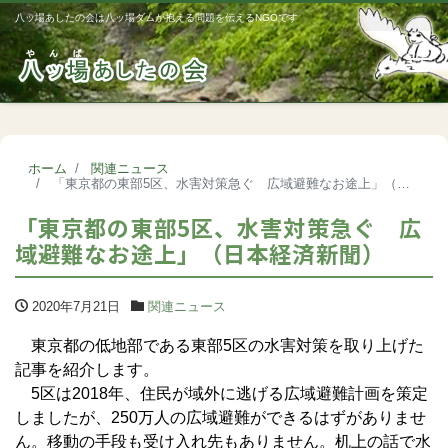
八ッ場あしたの会は八ッ場ダムが抱える問題を伝えるNGOです
Me
ホーム
関連ニュース
「東京都の東部5区、水害対策急ぐ 広域避難なお途上」（日本経済新聞）
「東京都の東部5区、水害対策急ぐ 広
域避難なお途上」（日本経済新聞）
2020年7月21日
関連ニュース
東京都の低地部である東部5区の水害対策を取り上げた
記事を紹介します。
5区は2018年、住民が域外に逃げる広域避難計画を策定
しましたが、250万人の広域避難ができるはずがありませ
ん。移動の手段も受け入れ先もありません。机上の話で水