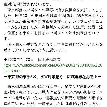
害対策が検討されています。
東京都は八ッ場ダムの巨額の治水負担金を支払ってきま
した。昨年10月の東日本台風豪雨の際は、試験湛水中の八
ッ場ダムが東京を含む首都圏を救ったというフェイクニュ
ースが流れましたが、利根川から分流した江戸川の最下流
に位置する東京における八ッ場ダムの治水効果はゼロで
す。
個人個人が手近なところで、垂直に避難できるところを
考えておくしかないように思います。
◆2020年7月20日 日本経済新聞
https://www.nikkei.com/article/DGXMZO61720840Q0A720
C2L83000/
ー東京都の東部5区、水害対策急ぐ 広域避難なお途上ー
東京都の荒川沿いにある江戸川、足立など東部5区が水
害対策を急いでいる。域内は被災リスクの高い海抜ゼロメ
ートル地帯が多いため、情報提供の拡充や避難所の確保を
進めている。ただ、一度策定した広域避難は課題もあり、