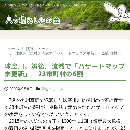
八ッ場あしたの会は八ッ場ダムが抱える問題を伝えるNGOです
Me
ホーム
関連ニュース
球磨川、筑後川流域で「ハザードマップ未更新」 23市町村の6割
球磨川、筑後川流域で「ハザードマップ
未更新」 23市町村の6割
2020年9月8日
関連ニュース
7月の九州豪雨で氾濫した球磨川と筑後川の本流に面す
る23市町村の6割が、水防法で定められたハザードマップ
の改定をしていなかったということです。
2015年の水防法の改正で1000年に1回（想定最大規模）
の豪雨の浸水想定区域を指定することになりましたが、23