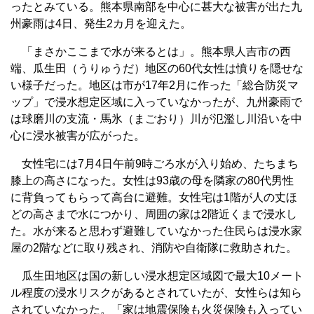
ったとみている。熊本県南部を中心に甚大な被害が出た九
州豪雨は4日、発生2カ月を迎えた。
「まさかここまで水が来るとは」。熊本県人吉市の西
端、瓜生田（うりゅうだ）地区の60代女性は憤りを隠せな
い様子だった。地区は市が17年2月に作った「総合防災マ
ップ」で浸水想定区域に入っていなかったが、九州豪雨で
は球磨川の支流・馬氷（まごおり）川が氾濫し川沿いを中
心に浸水被害が広がった。
女性宅には7月4日午前9時ごろ水が入り始め、たちまち
膝上の高さになった。女性は93歳の母を隣家の80代男性
に背負ってもらって高台に避難。女性宅は1階が人の丈ほ
どの高さまで水につかり、周囲の家は2階近くまで浸水し
た。水が来ると思わず避難していなかった住民らは浸水家
屋の2階などに取り残され、消防や自衛隊に救助された。
瓜生田地区は国の新しい浸水想定区域図で最大10メート
ル程度の浸水リスクがあるとされていたが、女性らは知ら
されていなかった。「家は地震保険も火災保険も入ってい