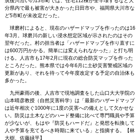
筑後川沿いの13市町では、住宅112棟が全半壊するなど大
分県内で最も被害が大きかった日田市や、福岡県大川市な
ど5市町が未改定だった。
球磨村によると、現在のハザードマップを作ったのは16
年3月。球磨川の新しい浸水想定区域が示されたのはその
翌年だった。村の担当者は「ハザードマップを作り直すに
は600万円かかる。簡単には変えられなかった」と打ち明
ける。人吉市も17年2月に現在の総合防災マップを作った
ところだった。熊本県では今年6月に土砂災害警戒区域の
更新があり、それを待って今年度改定する予定の自治体も
多かった。
九州豪雨の後、人吉市で現地調査をした山口大大学院の
山本晴彦教授（自然災害科学）は「最新のハザードマップ
は近年相次ぐ1000年に1度の災害への備えとして欠かせな
い。防災は土木などのハード整備に比べて専門職員や予算
が少ないが、もはや『防災もハードだ』と発想を転換して
人や予算を充てるべき時期に来ている」と指摘する。【林
大樹、佐藤緑平】