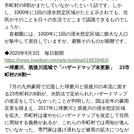
市町村の6割がまだしていなかったという話です。しか
し、1000年に1回の浸水想定区域がたとえ示されても、住
民がそのことを日々の生活でどこまで認識できるものでし
ょうか。
首都圏には、1000年に1回の浸水想定区域に膨大な人口
が集中して居住していますが、避難そのものが困難です。
◆2020年9月3日 毎日新聞
https://news.livedoor.com/article/detail/18839463/
ー球磨川、筑後川流域で「ハザードマップ未更新」 23市
町村の6割ー
7月の九州豪雨で氾濫した球磨川と筑後川の本流に面す
る23市町村の6割が、水防法で定められたハザードマップ
の改定をしていなかったことが判明した。国は近年の豪雨
災害を踏まえ、2017年に球磨川と筑後川の浸水想定区域
を拡大。市町村は速やかにハザードマップを改定して住民
に周知する義務があるが、これらの市町村では周知が進ん
でいなかった。専門家は逃げ遅れなど被害の拡大につなが