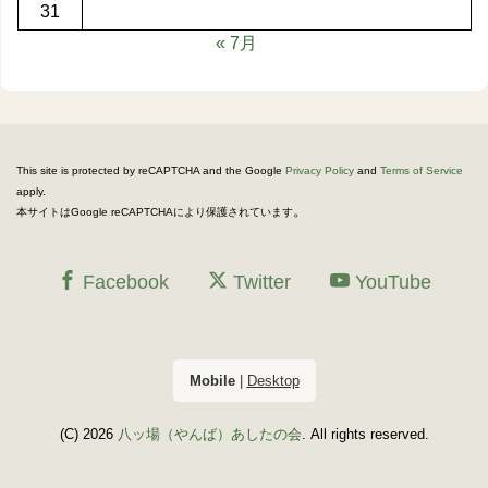
31
« 7月
This site is protected by reCAPTCHA and the Google
Privacy Policy
and
Terms of Service
apply.
。
本サイトはGoogle reCAPTCHAにより保護されています
Facebook
Twitter
YouTube
Mobile
|
Desktop
(C) 2026
八ッ場（やんば）あしたの会
. All rights reserved.