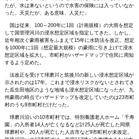
たが、水は来ないというので水害の保険には入っていなか
った。天災だが、ある意味、人災だ」
国は従来、100～200年に1回（計画規模）の大雨を想定
して国管理河川の浸水想定区域を指定してきた。しかし、
近年相次ぐ豪雨被害をふまえて15年に水防法を改正。想定
を1000年に1回（想定最大規模）の豪雨に引き上げて浸水
想定区域を拡大し、市町村がハザードマップで住民に周知
するよう定めた。
法改正を受けて球磨川と筑後川の新しい浸水想定区域が
示されたのは17年。これまで浸水リスクがないとされてき
た瓜生田地区のような地域も浸水想定区域になったが、九
州豪雨の時点でハザードマップを改定していたのは23市町
村のうち9市町村だけだった。
球磨川沿いの10市町村では、特別養護老人ホーム「千寿
園」の入所者14人が亡くなるなど計25人が死亡した同県
球磨村や、20人が死亡した人吉市など9市町村が未改定。