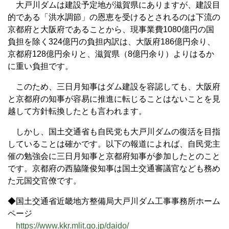
大戸川ダムは建設予定地が滋賀県にありますが、建設目
的である「洪水調節」の恩恵を受けるとされるのは下流の
京都府と大阪府であることから、現事業費1080億円の国
負担を除く324億円の負担内訳は、大阪府186億円余り、
京都府128億円余りと、滋賀県（8億円余り）よりはるか
に重い負担です。
このため、三日月知事はダム建設を容認しても、大阪府
と京都府の知事が容易に推進に転じることはないことを見
越して方針転換したとも言われます。
しかし、国土交通省も自民党も大戸川ダムの復活を目指
していることは確かです。以下の報道によれば、自民党主
催の勉強会に三日月知事と京都府知事が参加したとのこと
です。京都府の西脇隆俊知事は国土交通審議官なども務め
た元国交官僚です。
◆国土交通省近畿地方整備局大戸川ダム工事事務所ホーム
ページ
https://www.kkr.mlit.go.jp/daido/