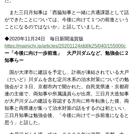
た。
また三日月知事は「西脇知事と一緒に共通課題として話
ができたことについては、今後に向けて１つの前進という
ことになるのではないか」と話していました。
◆2020年11月24日 毎日新聞滋賀版
https://mainichi.jp/articles/20201124/ddl/k25/040/155000c
ー「今後に向け一歩前進」 大戸川ダムなど、勉強会に２
知事らー
国が大津市に建設を予定し、計画が凍結されている大戸
（だいど）川ダムを含む淀川水系の治水対策についての勉
強会が２３日、京都市内で開かれた。自民党県連・京都府
連の主催で、両知事や所属議員らが出席。三日月大造知事
が大戸川ダムの建設を容認する方向に昨年転換した後、両
知事と両県連が集って治水対策の話をするのは初といい、
三日月知事は勉強会後、「今後に向けて一歩前進になると
思う」と話した。