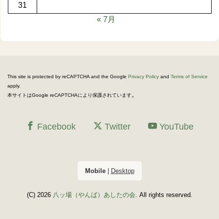
31
« 7月
This site is protected by reCAPTCHA and the Google
Privacy Policy
and
Terms of Service
apply.
。
本サイトはGoogle reCAPTCHAにより保護されています
Facebook
Twitter
YouTube
Mobile
|
Desktop
(C) 2026
八ッ場（やんば）あしたの会
. All rights reserved.