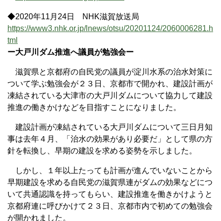
◆2020年11月24日 NHK滋賀放送局
https://www3.nhk.or.jp/lnews/otsu/20201124/2060006281.h
tml
ー大戸川ダム推進へ議員が勉強会ー
滋賀県と京都府の自民党の議員が淀川水系の治水対策に
ついて学ぶ勉強会が２３日、京都市で開かれ、建設計画が
凍結されている大津市の大戸川ダムについて協力して建設
推進の働きかけなどを目指すことになりました。
建設計画が凍結されている大戸川ダムについて三日月知
事は去年４月、「治水の効果があり必要だ」として県の方
針を転換し、早期の建設を求める姿勢を示しました。
しかし、１年以上たっても計画が進んでいないことから
早期建設を求める自民党の滋賀県連がダムの効果などにつ
いて共通認識を持ってもらい、建設推進を働きかけようと
京都府連に呼びかけて２３日、京都市内で初めての勉強会
が開かれました。