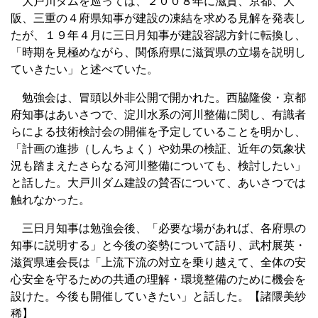
大戸川ダムを巡っては、２００８年に滋賀、京都、大
阪、三重の４府県知事が建設の凍結を求める見解を発表し
たが、１９年４月に三日月知事が建設容認方針に転換し、
「時期を見極めながら、関係府県に滋賀県の立場を説明し
ていきたい」と述べていた。
勉強会は、冒頭以外非公開で開かれた。西脇隆俊・京都
府知事はあいさつで、淀川水系の河川整備に関し、有識者
らによる技術検討会の開催を予定していることを明かし、
「計画の進捗（しんちょく）や効果の検証、近年の気象状
況も踏まえたさらなる河川整備についても、検討したい」
と話した。大戸川ダム建設の賛否について、あいさつでは
触れなかった。
三日月知事は勉強会後、「必要な場があれば、各府県の
知事に説明する」と今後の姿勢について語り、武村展英・
滋賀県連会長は「上流下流の対立を乗り越えて、全体の安
心安全を守るための共通の理解・環境整備のために機会を
設けた。今後も開催していきたい」と話した。【諸隈美紗
稀】