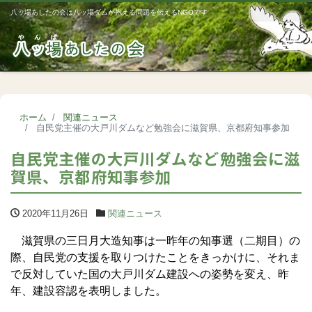
八ッ場あしたの会は八ッ場ダムが抱える問題を伝えるNGOです
Me
ホーム
関連ニュース
自民党主催の大戸川ダムなど勉強会に滋賀県、京都府知事参加
自民党主催の大戸川ダムなど勉強会に滋
賀県、京都府知事参加
2020年11月26日
関連ニュース
滋賀県の三日月大造知事は一昨年の知事選（二期目）の
際、自民党の支援を取りつけたことをきっかけに、それま
で反対していた国の大戸川ダム建設への姿勢を変え、昨
年、建設容認を表明しました。