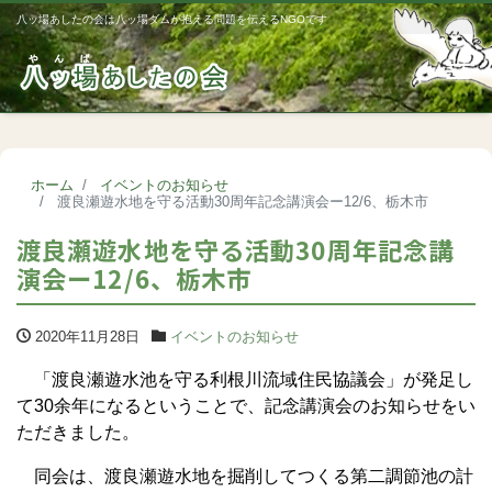
八ッ場あしたの会は八ッ場ダムが抱える問題を伝えるNGOです
Me
ホーム
イベントのお知らせ
渡良瀬遊水地を守る活動30周年記念講演会ー12/6、栃木市
渡良瀬遊水地を守る活動30周年記念講
演会ー12/6、栃木市
2020年11月28日
イベントのお知らせ
「渡良瀬遊水池を守る利根川流域住民協議会」が発足し
て30余年になるということで、記念講演会のお知らせをい
ただきました。
同会は、渡良瀬遊水地を掘削してつくる第二調節池の計