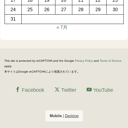
17
18
19
20
21
22
23
24
25
26
27
28
29
30
31
« 7月
This site is protected by reCAPTCHA and the Google
Privacy Policy
and
Terms of Service
apply.
。
本サイトはGoogle reCAPTCHAにより保護されています
Facebook
Twitter
YouTube
Mobile
|
Desktop