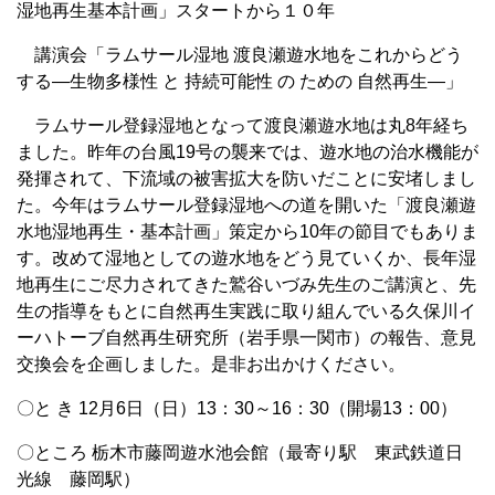
湿地再生基本計画」スタートから１０年
講演会「ラムサール湿地 渡良瀬遊水地をこれからどう
する―生物多様性 と 持続可能性 の ための 自然再生―」
ラムサール登録湿地となって渡良瀬遊水地は丸8年経ち
ました。昨年の台風19号の襲来では、遊水地の治水機能が
発揮されて、下流域の被害拡大を防いだことに安堵しまし
た。今年はラムサール登録湿地への道を開いた「渡良瀬遊
水地湿地再生・基本計画」策定から10年の節目でもありま
す。改めて湿地としての遊水地をどう見ていくか、長年湿
地再生にご尽力されてきた鷲谷いづみ先生のご講演と、先
生の指導をもとに自然再生実践に取り組んでいる久保川イ
ーハトーブ自然再生研究所（岩手県一関市）の報告、意見
交換会を企画しました。是非お出かけください。
〇と き 12月6日（日）13：30～16：30（開場13：00）
〇ところ 栃木市藤岡遊水池会館（最寄り駅 東武鉄道日
光線 藤岡駅）