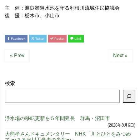
主 催：渡良瀬遊水池を守る利根川流域住民協議会
後 援：栃木市、小山市
Facebook
Twitter
Pocket
LINE
« Prev
Next »
検索
浄水場の移転更新を５年間延長 群馬・沼田市
2026年8月6日
大熊孝さんドキュメンタリー NHK「川とひとをみつめ
て 〜ある河川工学者の半生〜」