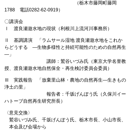
（栃木市藤岡町藤岡
1788 電話0282-62-0919）
〇講演会
Ⅰ 渡良瀬遊水地の現状（利根川上流河川事務所）
Ⅱ 基調講演 「ラムサール湿地 渡良瀬遊水地をこれか
らどうする ―生物多様性と持続可能性のための自然再生
―」
講師：鷲谷いづみ氏（東京大学名誉教
授、渡良瀬遊水地自然保全・再生検討委員会委員）
Ⅲ 実践報告 「放棄里山林・農地の自然再生―生きもの
浄土の里」
報告者：千坂げんぽう氏（久保川イー
ハトーブ自然再生研究所長）
〈意見交換〉
鷲谷いづみ氏、千坂げんぽう氏、栃木市長、小山市長、
本会及び会場から