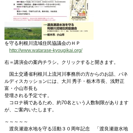
を守る利根川流域住民協議会のＨＰ
http://www.watarase-kyougikai.org/
右＝講演会の案内チラシ。クリックすると開きます。
国土交通省利根川上流河川事務所の方からのお話、パネ
ルディスカッションには、大川 秀子・栃木市長、浅野正
富・小山市長も
登壇される予定です。
コロナ禍であるため、約70名という人数制限があります
が、ご案内いたします。
～～～～～
渡良瀬遊水地を守る活動３０周年記念 「渡良瀬遊水地