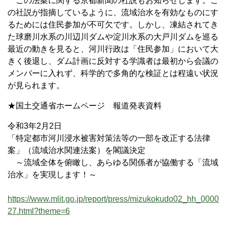
この法案に関する京都新聞の社説もお知らせします。こ
の社説が指摘しているように、流域治水を有効なものにす
るためには住民参加が不可欠です。しかし、凍結されてき
た球磨川水系の川辺川ダムや淀川水系の大戸川ダムを巡る
最近の動きを見ると、河川行政は「住民参加」において大
きく後退し、ダム計画に反対する学識者は最初から会議の
メンバーに入れず、科学的で多角的な検証とは程遠い状況
が見られます。
★国土交通省ホームページ 報道発表資料
令和3年2月2日
「特定都市河川浸水被害対策法等の一部を改正する法律
案」（流域治水関連法案）を閣議決定
～流域全体を俯瞰し、あらゆる関係者が協働する「流域
治水」を実現します！～
https://www.mlit.go.jp/report/press/mizukokudo02_hh_0000
27.html?theme=6