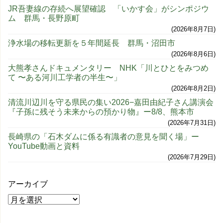
JR吾妻線の存続へ展望確認 「いかす会」がシンポジウ
ム 群馬・長野原町
2026年8月7日
浄水場の移転更新を５年間延長 群馬・沼田市
2026年8月6日
大熊孝さんドキュメンタリー NHK「川とひとをみつめ
て 〜ある河川工学者の半生〜」
2026年8月2日
清流川辺川を守る県民の集い2026−嘉田由紀子さん講演会
『子孫に残そう未来からの預かり物』ー8/8、熊本市
2026年7月31日
長崎県の「石木ダムに係る有識者の意見を聞く場」ー
YouTube動画と資料
2026年7月29日
アーカイブ