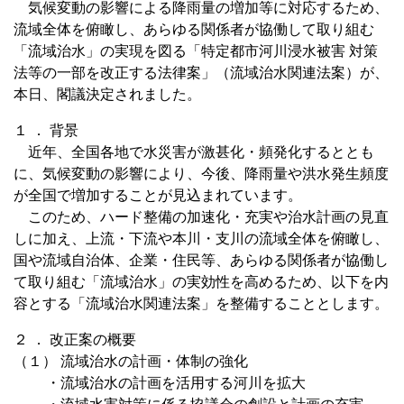
気候変動の影響による降雨量の増加等に対応するため、
流域全体を俯瞰し、あらゆる関係者が協働して取り組む
「流域治水」の実現を図る「特定都市河川浸水被害 対策
法等の一部を改正する法律案」（流域治水関連法案）が、
本日、閣議決定されました。
１ ． 背景
近年、全国各地で水災害が激甚化・頻発化するととも
に、気候変動の影響により、今後、降雨量や洪水発生頻度
が全国で増加することが見込まれています。
このため、ハード整備の加速化・充実や治水計画の見直
しに加え、上流・下流や本川・支川の流域全体を俯瞰し、
国や流域自治体、企業・住民等、あらゆる関係者が協働し
て取り組む「流域治水」の実効性を高めるため、以下を内
容とする「流域治水関連法案」を整備することとします。
２ ． 改正案の概要
（１） 流域治水の計画・体制の強化
・流域治水の計画を活用する河川を拡大