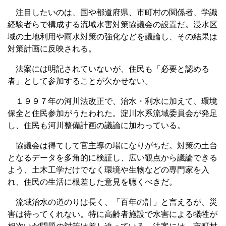
注目したいのは、国や都道府県、市町村の関係者、学識
経験者らで構成する流域水害対策協議会の設置だ。浸水区
域の土地利用や雨水対策の強化などを議論し、その結果は
対策計画に反映される。
法案には明記されていないが、住民も「必要と認める
者」として参加することが欠かせない。
１９９７年の河川法改正で、治水・利水に加えて、環境
保全と住民参加がうたわれた。淀川水系流域委員会が発足
し、住民も河川整備計画の議論に加わっている。
協議会は得てして官主導の場になりがちだ。対策の土台
となるデータを多角的に検証し、広い観点から議論できる
よう、土木工学だけでなく環境や生物などの専門家を入
れ、住民の生活に根差した意見を聴くべきだ。
流域治水の道のりは長く、「百年の計」と言えるが、災
害は待ってくれない。特に高齢者施設で水害による犠牲が