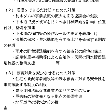
・流域水害対策に係る協議会の創設と計画の充実
（２） 氾濫をできるだけ防ぐための対策
・利水ダムの事前放流の拡大を図る協議会の創設
・下水道で浸水被害を防ぐべき目標降雨を計画に位置
付け、整備を加速
・下水道の樋門等の操作ルールの策定を義務付け
・沿川の保水・遊水機能を有する土地を確保する制度
の創設
・雨水の貯留浸透機能を有する都市部の緑地の保全
・認定制度や補助等による自治体・民間の雨水貯留浸
透施設の整備支援 等
（３） 被害対象を減少させるための対策
・住宅や要配慮者施設等の浸水被害に対する安全性を
事前確認する制度の創設
・防災集団移転促進事業のエリア要件の拡充
・災害時の避難先となる拠点の整備推進
・地区単位の浸水対策の推