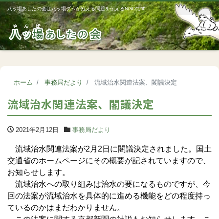
八ッ場あしたの会は八ッ場ダムが抱える問題を伝えるNGOです
Me
ホーム
事務局だより
流域治水関連法案、閣議決定
流域治水関連法案、閣議決定
2021年2月12日
事務局だより
流域治水関連法案が2月2日に閣議決定されました。国土
交通省のホームページにその概要が記されていますので、
お知らせします。
流域治水への取り組みは治水の要になるものですが、今
回の法案が流域治水を具体的に進める機能をどの程度持っ
ているのかはまだわかりません。