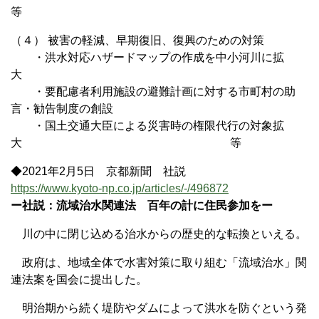
等
（４） 被害の軽減、早期復旧、復興のための対策
・洪水対応ハザードマップの作成を中小河川に拡
大
・要配慮者利用施設の避難計画に対する市町村の助
言・勧告制度の創設
・国土交通大臣による災害時の権限代行の対象拡
大 等
◆2021年2月5日 京都新聞 社説
https://www.kyoto-np.co.jp/articles/-/496872
ー社説：流域治水関連法 百年の計に住民参加をー
川の中に閉じ込める治水からの歴史的な転換といえる。
政府は、地域全体で水害対策に取り組む「流域治水」関
連法案を国会に提出した。
明治期から続く堤防やダムによって洪水を防ぐという発