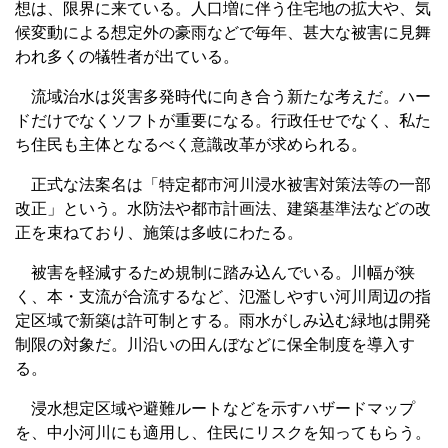
想は、限界に来ている。人口増に伴う住宅地の拡大や、気
候変動による想定外の豪雨などで毎年、甚大な被害に見舞
われ多くの犠牲者が出ている。
流域治水は災害多発時代に向き合う新たな考えだ。ハー
ドだけでなくソフトが重要になる。行政任せでなく、私た
ち住民も主体となるべく意識改革が求められる。
正式な法案名は「特定都市河川浸水被害対策法等の一部
改正」という。水防法や都市計画法、建築基準法などの改
正を束ねており、施策は多岐にわたる。
被害を軽減するため規制に踏み込んでいる。川幅が狭
く、本・支流が合流するなど、氾濫しやすい河川周辺の指
定区域で新築は許可制とする。雨水がしみ込む緑地は開発
制限の対象だ。川沿いの田んぼなどに保全制度を導入す
る。
浸水想定区域や避難ルートなどを示すハザードマップ
を、中小河川にも適用し、住民にリスクを知ってもらう。