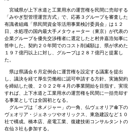
宮城県が上下水道と工業用水の運営権を民間に売却する
「みやぎ型管理運営方式」で、応募３グループを審査した
有識者組織「県民間資金等活用事業検討委員会」は１２
日、水処理の国内最大手メタウォーター（東京）が代表の
企業グループを優先交渉権者に選定したと村井嘉浩知事に
答申した。契約２０年間でのコスト削減額は、県が求めた
１９７億円以上に対し、グループは２８７億円と提案し
た。
県は県議会６月定例会に運営権を設定する議案を提出
し、議決を経て厚生労働相に認可申請する方針。実施契約
を締結した後、２０２２年４月の事業開始を目指す。実現
すれば、上下水道と工業用水の運営権を民間に一括売却す
る事業としては全国初となる。
グループは「水メジャー」の一角、仏ヴェオリア傘下の
ヴェオリア・ジェネッツやオリックス、東急建設など１０
社で構成。橋本店、産電工業、復建技術コンサルタントの
在仙３社も参加する。