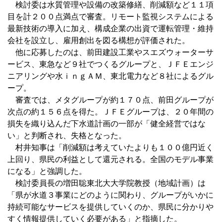
検討委は水質管理や設備の改築修繕、削減額など１１項
目を計２００点満点で審査。リモート監視システムによる
最新技術の導入に加え、構成企業の出資で運転管理・維持
会社を設立し、雇用創出を図る構想が評価された。
他に応募したのは、前田建設工業やスエズウォーターサ
ービス、東急など９社でつくるグループと、ＪＦＥエンジ
ニアリングや水ｉｎｇＡＭ、東北電力など８社によるグル
ープ。
審査では、メタグループが約１７０点、前田グループが
次点の約１５６点を得た。ＪＦＥグループは、２０年間の
損失を織り込んだ下水道計画の一部が「健全経営ではな
い」と判断され、失格となった。
村井知事は「削減額は考えていたよりも１００億円近く
上回り、県民の利益として還元される。全国のモデル事業
になる」と強調した。
検討委員長の増田聡東北大大学院教授（地域計画）は
「県が水道３事業にどのように関わり、グループがいかに
持続可能なサービスを提供していくのか、県民に分かりや
すく情報提供していく必要がある」と指摘した。