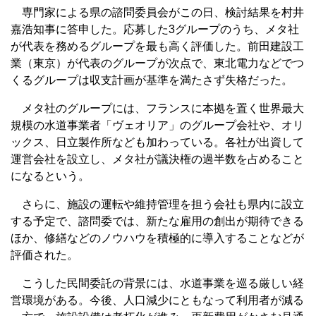
専門家による県の諮問委員会がこの日、検討結果を村井
嘉浩知事に答申した。応募した3グループのうち、メタ社
が代表を務めるグループを最も高く評価した。前田建設工
業（東京）が代表のグループが次点で、東北電力などでつ
くるグループは収支計画が基準を満たさず失格だった。
メタ社のグループには、フランスに本拠を置く世界最大
規模の水道事業者「ヴェオリア」のグループ会社や、オリ
ックス、日立製作所なども加わっている。各社が出資して
運営会社を設立し、メタ社が議決権の過半数を占めること
になるという。
さらに、施設の運転や維持管理を担う会社も県内に設立
する予定で、諮問委では、新たな雇用の創出が期待できる
ほか、修繕などのノウハウを積極的に導入することなどが
評価された。
こうした民間委託の背景には、水道事業を巡る厳しい経
営環境がある。今後、人口減少にともなって利用者が減る