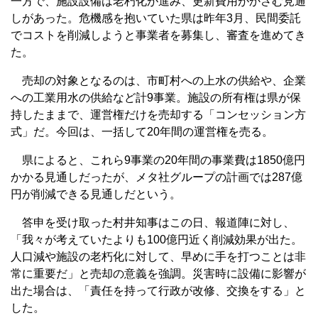
一方で、施設設備は老朽化が進み、更新費用がかさむ見通
しがあった。危機感を抱いていた県は昨年3月、民間委託
でコストを削減しようと事業者を募集し、審査を進めてき
た。
売却の対象となるのは、市町村への上水の供給や、企業
への工業用水の供給など計9事業。施設の所有権は県が保
持したままで、運営権だけを売却する「コンセッション方
式」だ。今回は、一括して20年間の運営権を売る。
県によると、これら9事業の20年間の事業費は1850億円
かかる見通しだったが、メタ社グループの計画では287億
円が削減できる見通しだという。
答申を受け取った村井知事はこの日、報道陣に対し、
「我々が考えていたよりも100億円近く削減効果が出た。
人口減や施設の老朽化に対して、早めに手を打つことは非
常に重要だ」と売却の意義を強調。災害時に設備に影響が
出た場合は、「責任を持って行政が改修、交換をする」と
した。