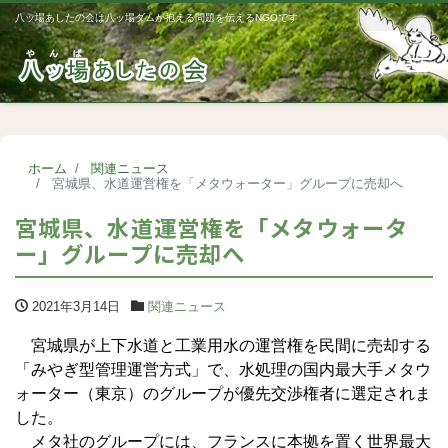
八ッ場あしたの会は八ッ場ダムが抱える問題を伝えるNGOです
Me
ホーム
関連ニュース
宮城県、水道運営権を「メタウォーター」グループに売却へ
宮城県、水道運営権を「メタウォータ
ー」グループに売却へ
2021年3月14日
関連ニュース
宮城県が上下水道と工業用水の運営権を民間に売却する
「みやぎ型管理運営方式」で、水処理の国内最大手メタウ
ォーター（東京）のグループが優先交渉権者に選定されま
した。
メタ社のグループには、フランスに本拠を置く世界最大