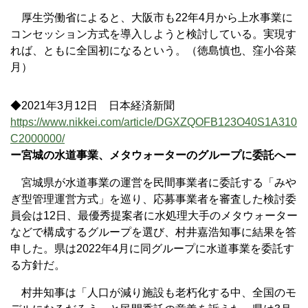
厚生労働省によると、大阪市も22年4月から上水事業に
コンセッション方式を導入しようと検討している。実現す
れば、ともに全国初になるという。（徳島慎也、窪小谷菜
月）
◆2021年3月12日 日本経済新聞
https://www.nikkei.com/article/DGXZQOFB123O40S1A310
C2000000/
ー宮城の水道事業、メタウォーターのグループに委託へー
宮城県が水道事業の運営を民間事業者に委託する「みや
ぎ型管理運営方式」を巡り、応募事業者を審査した検討委
員会は12日、最優秀提案者に水処理大手のメタウォーター
などで構成するグループを選び、村井嘉浩知事に結果を答
申した。県は2022年4月に同グループに水道事業を委託す
る方針だ。
村井知事は「人口が減り施設も老朽化する中、全国のモ