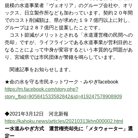
規模の水道事業者「ヴェオリア」のグループ会社や、オリ
ックス、日立製作所なども加わっています。契約２０年間
でのコスト削減額は、県が求めた１９７億円以上に対し、
グループは２８７億円と提案したことです。
コスト節減がメリットとされる「水道運営権の民間への
売却」ですが、ライフラインである水道事業が営利目的と
なることによって中身が変容するという本質的な問題があ
り、宮城県では市民団体が警鐘を鳴らしています。
関連記事をお知らせします。
★命の水を守る市民ネットワーク・みやぎfacebook
https://m.facebook.com/story.php?
story_fbid=905841533582842&id=419247578908909
◆2021年3月12日 河北新報
https://kahoku.news/articles/20210313khn000002.html
ー水道みやぎ方式 運営権売却先に「メタウォーター」選
定ー