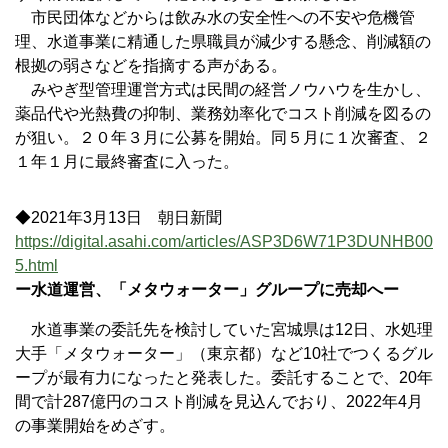
市民団体などからは飲み水の安全性への不安や危機管
理、水道事業に精通した県職員が減少する懸念、削減額の
根拠の弱さなどを指摘する声がある。
みやぎ型管理運営方式は民間の経営ノウハウを生かし、
薬品代や光熱費の抑制、業務効率化でコスト削減を図るの
が狙い。２０年３月に公募を開始。同５月に１次審査、２
１年１月に最終審査に入った。
◆2021年3月13日 朝日新聞
https://digital.asahi.com/articles/ASP3D6W71P3DUNHB00
5.html
ー水道運営、「メタウォーター」グループに売却へー
水道事業の委託先を検討していた宮城県は12日、水処理
大手「メタウォーター」（東京都）など10社でつくるグル
ープが最有力になったと発表した。委託することで、20年
間で計287億円のコスト削減を見込んでおり、2022年4月
の事業開始をめざす。