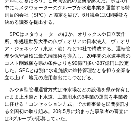
デルになるだろう」と民間委託の意義を訴えた。県は3月
中にもメタウォーターのグループが水道事業を運営する特
別目的会社（SPC）と協定を結び、6月議会に民間委託を
決める議案を提出する。
SPCはメタウォーターのほか、オリックスや日立製作
所、水処理世界大手の仏ヴェオリアの日本法人、ヴェオリ
ア・ジェネッツ（東京・港）など10社で構成する。運転管
理や保守点検に最先端技術を導入し、20年間の水道事業の
コスト削減額を県の条件よりも90億円多い287億円に設定
した。SPCとは別に水道施設の維持管理などを担う企業を
立ち上げ、地元の雇用創出にもつなげる。
みやぎ型管理運営方式は浄水場などの設備を県が保有し
たまま上水道と下水道、工業用水の3事業の運営を事業者
に任せる「コンセッション方式」で水道事業を民間委託す
る全国初の取り組み。20年5月に始まった事業者の審査に
は3グループが応募していた。