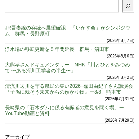
JR吾妻線の存続へ展望確認 「いかす会」がシンポジウ
ム 群馬・長野原町
2026年8月7日
浄水場の移転更新を５年間延長 群馬・沼田市
2026年8月6日
大熊孝さんドキュメンタリー NHK「川とひとをみつめ
て 〜ある河川工学者の半生〜」
2026年8月2日
清流川辺川を守る県民の集い2026−嘉田由紀子さん講演会
『子孫に残そう未来からの預かり物』ー8/8、熊本市
2026年7月31日
長崎県の「石木ダムに係る有識者の意見を聞く場」ー
YouTube動画と資料
2026年7月29日
アーカイブ