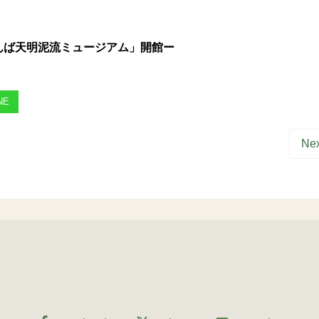
んば天明泥流ミュージアム」開館ー
NE
Nex