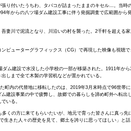
張り付いたうちわ、タバコが詰まったままのキセル…。当時
1994年からの八ツ場ダム建設工事に伴う発掘調査で広範囲から
吾妻川で泥流となり、川沿いの村を襲った。2千軒を超える家
。
ンピューターグラフィックス（CG）で再現した映像も視聴で
。
ダム建設で水没した小学校の一部が移築された。1911年から2
き出しまで全て木製の学習机などが置かれている。
町内の代替地に移転したのは、2019年3月末時点で96世帯
ダム建設事業の中で疲弊し、故郷での暮らしを諦め町外へ転出
んでいる。
も多くの方に来てもらいたいが、地元で育った皆さんに真っ先
地で生きた人々の歴史を見て、郷土を誇りに思ってほしい」と話