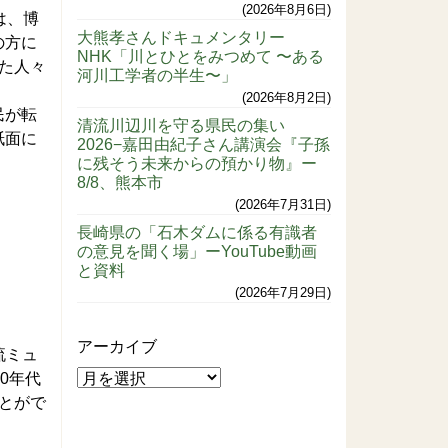
2026年8月6日
は、博
大熊孝さんドキュメンタリー
の方に
NHK「川とひとをみつめて 〜ある
た人々
河川工学者の半生〜」
2026年8月2日
民が転
清流川辺川を守る県民の集い
紙面に
2026−嘉田由紀子さん講演会『子孫
に残そう未来からの預かり物』ー
8/8、熊本市
2026年7月31日
長崎県の「石木ダムに係る有識者
の意見を聞く場」ーYouTube動画
と資料
2026年7月29日
アーカイブ
流ミュ
0年代
とがで