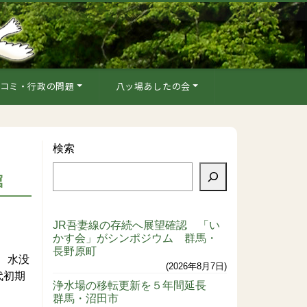
コミ・行政の問題
八ッ場あしたの会
検索
館
JR吾妻線の存続へ展望確認 「い
かす会」がシンポジウム 群馬・
長野原町
、水没
2026年8月7日
代初期
浄水場の移転更新を５年間延長
群馬・沼田市