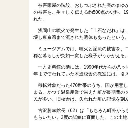
被害家屋の階段、おしつぶされた蚕のまゆが
の被害を、生々しく伝える約500点の史料。
れた。
浅間山の噴火で発生した「土石なだれ」は、
壊し東京湾まで流された遺体もあったという
ミュージアムでは、噴火と泥流の被害を、コ
穏な暮らしが突如一変した様子がうかがえる
一方史料館の隣には、1990年代からの八ッ場
年まで使われていた木造校舎の教室には、引
移転対象だった470世帯のうち、国が用意した
まる。かつて温泉産業で栄えた町が長期間の
民が多い。旧校舎は、失われた町の記憶を刻
古沢勝幸館長（62）は「もちろん町外から
もらいたい。2度の試練に直面した、この土