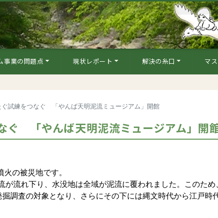
ム事業の問題点
現状レポート
解決の糸口
マス
たぐ試練をつなぐ 「やんば天明泥流ミュージアム」開館
なぐ 「やんば天明泥流ミュージアム」開
噴火の被災地です。
泥流が流れ下り、水没地は全域が泥流に覆われました。このため
発掘調査の対象となり、さらにその下には縄文時代から江戸時