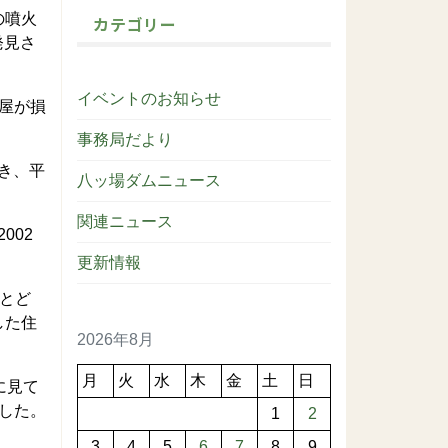
の噴火
カテゴリー
発見さ
イベントのお知らせ
屋が損
事務局だより
き、平
八ッ場ダムニュース
関連ニュース
002
更新情報
にとど
した住
2026年8月
月
火
水
木
金
土
日
に見て
した。
1
2
3
4
5
6
7
8
9