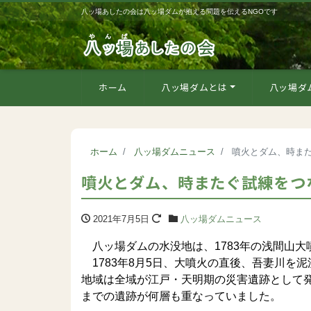
八ッ場あしたの会は八ッ場ダムが抱える問題を伝えるNGOです
ホーム
八ッ場ダムとは
八ッ場ダ
ホーム
八ッ場ダムニュース
噴火とダム、時ま
噴火とダム、時またぐ試練をつ
2021年7月5日
八ッ場ダムニュース
八ッ場ダムの水没地は、1783年の浅間山大
1783年8月5日、大噴火の直後、吾妻川を
地域は全域が江戸・天明期の災害遺跡として
までの遺跡が何層も重なっていました。