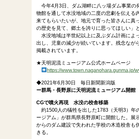
今年4月3日、ダム湖畔に八ッ場ダム事業の
物館を通して水没地域の二度の悲劇を伝える
来てもらいたいが、地元で育った皆さんに真
の歴史を見て、郷土を誇りに思ってほしい」
水没地域は半世紀以上に及ぶダム計画によっ
出し、児童の減少が続いています。残念なが
掲載されています。
★天明泥流ミュージアム公式ホームページ
https://www.town.naganohara.gunma.jp
◆2021年6月30日 毎日新聞新潟版
ー群馬・長野原に天明泥流ミュージアム開館
CGで噴火再現 水没の校舎移築
約1500人の犠牲を出した1783（天明3
ージアム」が群馬県長野原町に開館した。展示
からのダム建設で失われた学校の木造校舎も
きる。