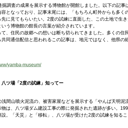
発掘調査の成果を展示する博物館が開館しました。以下の記事
内容となっており、記事末尾には、「もちろん町外からも多く
っ先に見てもらいたい。2度の試練に直面した、この土地で生き
という博物館の館長の言葉が紹介されています。
て、住民の故郷への想いは断ち切られてきました。多くの住
ら共同通信配信と思われるこの記事は、地元ではなく、他県の
/www/yamba-museum/
 八ツ場「2度の試練」知ってー
）年の浅間山噴火泥流の、被害家屋などを展示する「やんば天明泥
物は、八ツ場ダム建設工事の際に発掘された遺跡が多い。199
併設。「天災」と「移転」、八ツ場が受けた2度の試練を知るこ