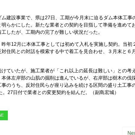
ム建設事業で、県は27日、工期が今月末に迫るダム本体工事
と明らかにした。新たな業者との契約を目指して準備を進めて
着工したが、工期内の完了が難しい状況だった。
昨年12月に本体工事としては初めて入札を実施し契約。当初
反対住民との対話を模索する中で着工を見合わせ、３月末と６
けていたが、施工業者が「これ以上の延長は難しい」との考
、本体左岸部の山肌の掘削は進んでいるが、右岸部は樹木の伐
工事のうち、反対住民らが座り込みを続ける区間の盛り土工事
した。27日付で業者との変更契約を結んだ。（副島宏城）
NE
Nex