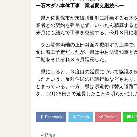
ー石木ダム本体工事 業者変え継続へー
県と佐世保市が東彼川棚町に計画する石木ダ
業者との契約を延長せず、いったん精算する
来月にも結んで工事を継続する。今月８日に
ダム堤体両端の上部斜面を掘削する工事で、
旬に着工予定だったが、県は中村法道知事と
工期をそれぞれ３ヵ月延長した。
県によると、３度目の延長について協議を続
したという。反対住民の抗議行動などもあり
どまっている。一方、県は県道付け替え道路
を、12月28日まで延長したことを明らかに
Facebook
Twitter
Pocket
LI
« Prev