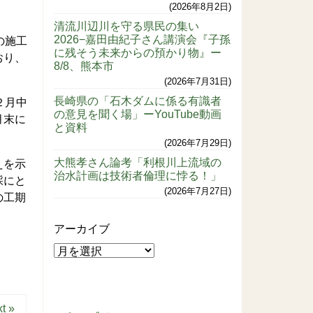
2026年8月2日
清流川辺川を守る県民の集い
2026−嘉田由紀子さん講演会『子孫
の施工
に残そう未来からの預かり物』ー
おり、
8/8、熊本市
2026年7月31日
長崎県の「石木ダムに係る有識者
２月中
の意見を聞く場」ーYouTube動画
月末に
と資料
2026年7月29日
大熊孝さん論考「利根川上流域の
えを示
治水計画は技術者倫理に悖る！」
採にと
2026年7月27日
の工期
アーカイブ
t »