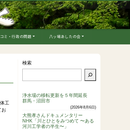
コミ・行政の問題
八ッ場あしたの会
検索
浄水場の移転更新を５年間延長
群馬・沼田市
本体工
2026年8月6日
てお
大熊孝さんドキュメンタリー
NHK「川とひとをみつめて 〜ある
河川工学者の半生〜」