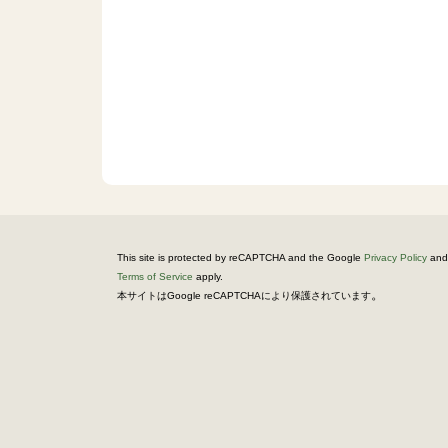
This site is protected by reCAPTCHA and the Google
Privacy Policy
and
Terms of Service
apply.
。
本サイトはGoogle reCAPTCHAにより保護されています