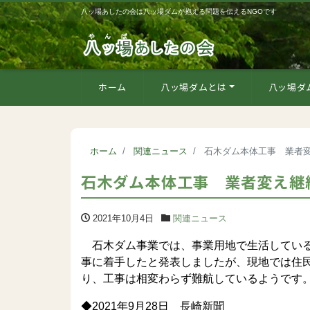
八ッ場あしたの会は八ッ場ダムが抱える問題を伝えるNGOです
ホーム
八ッ場ダムとは
八ッ場ダ
ホーム
関連ニュース
石木ダム本体工事 業者
石木ダム本体工事 業者変え継
2021年10月4日
関連ニュース
石木ダム事業では、事業用地で生活している
事に着手したと発表しましたが、現地では住
り、工事は相変わらず難航しているようです
◆2021年9月28日 長崎新聞