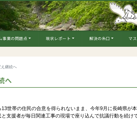
ム事業の問題点
現状レポート
解決の糸口
マス
変え継続へ
続へ
13世帯の住民の合意を得られないまま、今年9月に長崎県が
民と支援者が毎日関連工事の現場で座り込んで抗議行動を続け
。