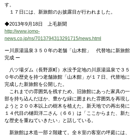
す。
１７日には、新旅館のお披露目が行われました。
◆2013年9月18日 上毛新聞
http://www.jomo-
news.co.jp/ns/7013794313291715/news.html
ー川原湯温泉３５０年の老舗「山木館」 代替地に新旅館
完成 ー
八ツ場ダム（長野原町）水没予定地の川原湯温泉で３５
０年の歴史を持つ老舗旅館「山木館」が１７日、代替地に
完成した新旅館を公開した。
これまでの雰囲気を残すため、旧旅館にあった家具の一
部を持ち込んだほか、豊かな緑に囲まれた雰囲気を再現し
ようと２００本以上の樹木を植えた。新天地での再出発に
１４代目の樋田洋二さん（６６）は「ここからまた、新た
な歴史を重ねていきたい」と話している。
新旅館は木造一部２階建て。全８室の客室の坪庭には、