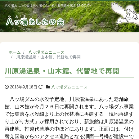
八ッ場あしたの会は八ッ場ダムが抱える問題を伝えるNGOです
Me
ホーム
八ッ場ダムニュース
川原湯温泉・山木館、代替地で再開
川原湯温泉・山木館、代替地で再開
2013年9月18日
八ッ場ダムニュース
八ッ場ダムの水没予定地、川原湯温泉にあった老舗旅
館、山木館が今月２６日に再開されます。八ッ場ダム事業
では集落を水没線より上の代替地に再建する「現地再建ず
り上がり方式」が採用されており、新旅館は川原湯温泉の
再建地、打越代替地の中ほどにあります。正面には、付け
替え国道からのアクセス道路となる湖面一号橋が建設中で