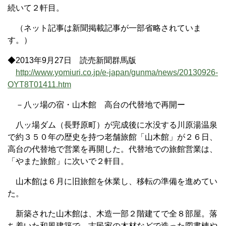
続いて２軒目。
（ネット記事は新聞掲載記事が一部省略されていま
す。）
◆2013年9月27日 読売新聞群馬版
http://www.yomiuri.co.jp/e-japan/gunma/news/20130926-
OYT8T01411.htm
－八ッ場の宿・山木館 高台の代替地で再開ー
八ッ場ダム（長野原町）が完成後に水没する川原湯温泉
で約３５０年の歴史を持つ老舗旅館「山木館」が２６日、
高台の代替地で営業を再開した。代替地での旅館営業は、
「やまた旅館」に次いで２軒目。
山木館は６月に旧旅館を休業し、移転の準備を進めてい
た。
新築された山木館は、木造一部２階建てで全８部屋。落
ち着いた和風建築で、古民家の木材などで造った図書棟や