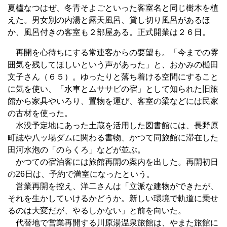
夏櫨なつはぜ、冬青そよごといった客室名と同じ樹木を植
えた。男女別の内湯と露天風呂、貸し切り風呂があるほ
か、風呂付きの客室も２部屋ある。正式開業は２６日。
再開を心待ちにする常連客からの要望も。「今までの雰
囲気を残してほしいという声があった」と、おかみの樋田
文子さん（６５）。ゆったりと落ち着ける空間にすること
に気を使い、「水車とムササビの宿」として知られた旧旅
館から家具やいろり、置物を運び、客室の梁などには民家
の古材を使った。
水没予定地にあった土蔵を活用した図書館には、長野原
町誌や八ッ場ダムに関わる書物、かつて同旅館に滞在した
田河水泡の「のらくろ」などが並ぶ。
かつての宿泊客には旅館再開の案内を出した。再開初日
の26日は、予約で満室になったという。
営業再開を控え、洋二さんは「立派な建物ができたが、
それを生かしていけるかどうか。新しい環境で軌道に乗せ
るのは大変だが、やるしかない」と前を向いた。
代替地で営業再開する川原湯温泉旅館は、やまた旅館に