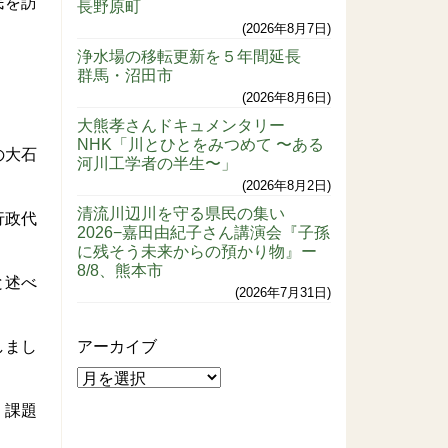
民を訪
長野原町
2026年8月7日
浄水場の移転更新を５年間延長
群馬・沼田市
2026年8月6日
大熊孝さんドキュメンタリー
NHK「川とひとをみつめて 〜ある
の大石
河川工学者の半生〜」
2026年8月2日
清流川辺川を守る県民の集い
行政代
2026−嘉田由紀子さん講演会『子孫
に残そう未来からの預かり物』ー
8/8、熊本市
と述べ
2026年7月31日
しまし
アーカイブ
。課題