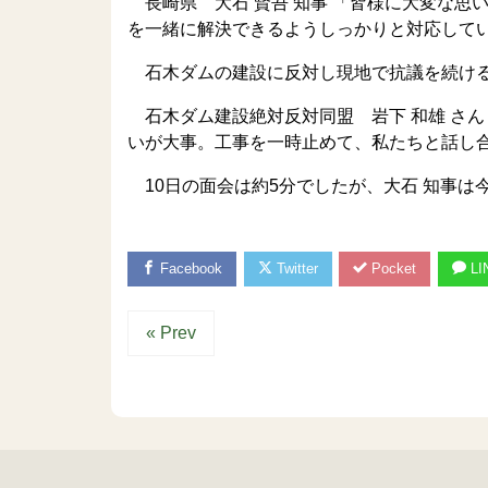
長崎県 大石 賢吾 知事 「皆様に大変な思
を一緒に解決できるようしっかりと対応して
石木ダムの建設に反対し現地で抗議を続ける
石木ダム建設絶対反対同盟 岩下 和雄 さん
いが大事。工事を一時止めて、私たちと話し
10日の面会は約5分でしたが、大石 知事は
Facebook
Twitter
Pocket
LI
« Prev