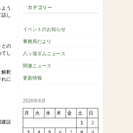
カテゴリー
しよう
て話し
イベントのお知らせ
事務局だより
さとの
めてし
八ッ場ダムニュース
関連ニュース
と解釈
更新情報
それに
2026年8月
月
火
水
木
金
土
日
旧建設
1
2
3
4
5
6
7
8
9