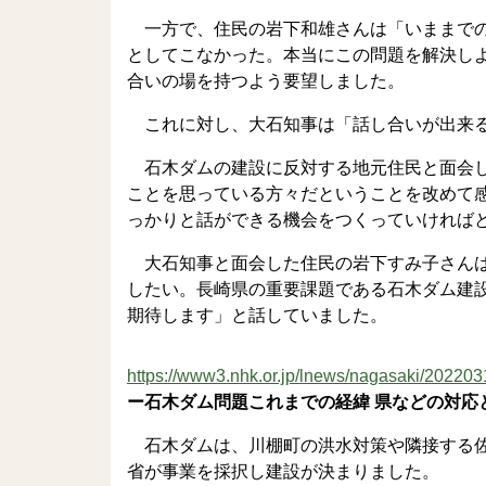
一方で、住民の岩下和雄さんは「いままでの
としてこなかった。本当にこの問題を解決し
合いの場を持つよう要望しました。
これに対し、大石知事は「話し合いが出来る
石木ダムの建設に反対する地元住民と面会し
ことを思っている方々だということを改めて
っかりと話ができる機会をつくっていければ
大石知事と面会した住民の岩下すみ子さんは
したい。長崎県の重要課題である石木ダム建
期待します」と話していました。
https://www3.nhk.or.jp/lnews/nagasaki/20220
ー石木ダム問題これまでの経緯 県などの対応
石木ダムは、川棚町の洪水対策や隣接する佐
省が事業を採択し建設が決まりました。