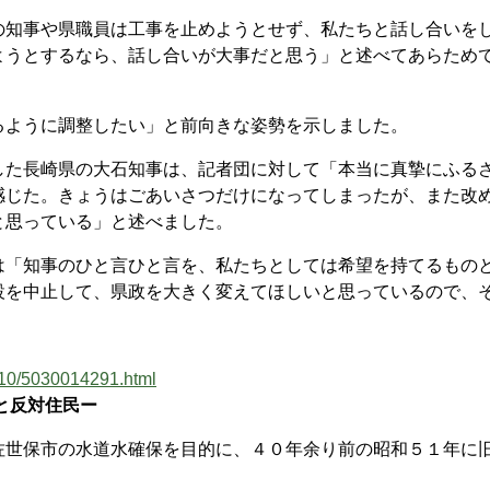
知事や県職員は工事を止めようとせず、私たちと話し合いを
ようとするなら、話し合いが大事だと思う」と述べてあらため
ように調整したい」と前向きな姿勢を示しました。
た長崎県の大石知事は、記者団に対して「本当に真摯にふる
感じた。きょうはごあいさつだけになってしまったが、また改
と思っている」と述べました。
「知事のひと言ひと言を、私たちとしては希望を持てるもの
設を中止して、県政を大きく変えてほしいと思っているので、
310/5030014291.html
と反対住民ー
世保市の水道水確保を目的に、４０年余り前の昭和５１年に