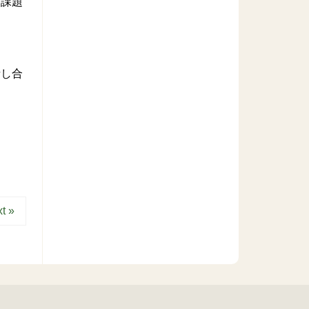
。課題
話し合
t »