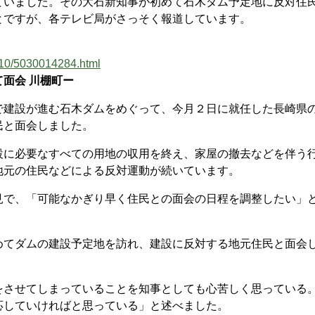
ていました。その大石新知事が初めて石木ダム予定地に反対住
とですが、各テレビ局がさっそく報道しています。
310/5030014284.html
面会 川棚町ー
建設が進む石木ダムをめぐって、今月２日に就任した長崎県
民と面会しました。
に必要なすべての用地の収用を終え、家屋の撤去などを伴う
地元の住民などによる反対運動が続いています。
で、「可能なかぎり早く住民との面会の日程を調整したい」
てダムの建設予定地を訪れ、建設に反対する地元住民と面会
させてしまっていることを知事としても心苦しく思っている
応していければと思っている」と述べました。