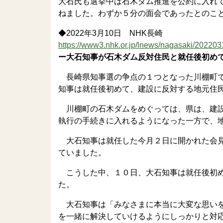
大石氏も選挙中は石木ダム推進を公約に入れ
ねました。わずか５分の面会であったとのこ
◆2022年3月10日 NHK長崎
https://www3.nhk.or.jp/lnews/nagasaki/20220
ー大石知事が石木ダム反対住民と就任後初めて
長崎県知事選の争点の１つとなった川棚町で
知事は就任後初めて、建設に反対する地元住
川棚町の石木ダムをめぐっては、県は、建設
執行の手続きに入れるようになった一方で、
大石知事は就任した今月２日に開かれた会見
ていました。
こうした中、１０日、大石知事は就任後初め
た。
大石知事は「みなさまに本当に大変な思いを
を一緒に解決していけるようにしっかりと対