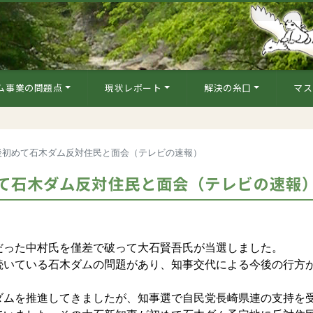
ム事業の問題点
現状レポート
解決の糸口
マス
後初めて石木ダム反対住民と面会（テレビの速報）
て石木ダム反対住民と面会（テレビの速報
った中村氏を僅差で破って大石賢吾氏が当選しました。
いている石木ダムの問題があり、知事交代による今後の行方
ムを推進してきましたが、知事選で自民党長崎県連の支持を