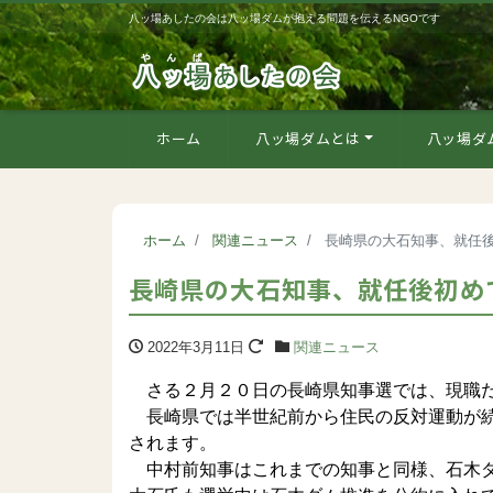
八ッ場あしたの会は八ッ場ダムが抱える問題を伝えるNGOです
ホーム
八ッ場ダムとは
八ッ場ダ
ホーム
関連ニュース
長崎県の大石知事、就任
長崎県の大石知事、就任後初め
2022年3月11日
関連ニュース
さる２月２０日の長崎県知事選では、現職だ
長崎県では半世紀前から住民の反対運動が続
されます。
中村前知事はこれまでの知事と同様、石木ダ