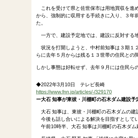
これを受けて県と佐世保市は用地買収を進め
から、強制的に収用する手続きに入り、３年
た。
一方で、建設予定地では、建設に反対する地
状況を打開しようと、中村前知事は３期１２
らに去年５月からは残る１３世帯の住民との
しかし事態は好転せず、去年９月には住民ら
◆2022年3月10日 テレビ長崎
https://www.fnn.jp/articles/-/329170
ー大石 知事が東彼・川棚町の石木ダム建設予
大石 知事は、東彼・川棚町の石木ダムの建
今後も話し合いによる解決を目指すとして
午前10時半、大石 知事は川棚町の石木ダム