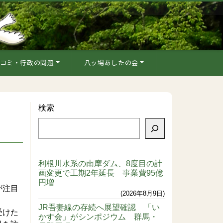
コミ・行政の問題
八ッ場あしたの会
検索
）
利根川水系の南摩ダム、8度目の計
画変更で工期2年延長 事業費95億
円増
が注目
2026年8月9日
JR吾妻線の存続へ展望確認 「い
受けた
かす会」がシンポジウム 群馬・