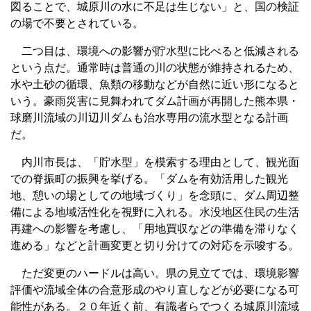
図ることで、城原川の水に不足は生じない」と、国の検証
の場で不要とされている。
二つ目は、環境への影響が貯水型に比べると低減される
という点だ。通常時は普通の川の状態が維持されるため、
水や土砂の循環、魚類の移動などが自然に近い形になると
いう。豪雨災害に見舞われてダム計画が再開した熊本県・
球磨川流域の川辺川ダムも治水専用の流水型となる計画
だ。
内川市長は、「貯水型」を模索する理由として、観光面
での脊振町の振興を挙げる。「ダムを有効活用した観光
地、憩いの場としての地域づくり」を念頭に、ダム周辺整
備による地域活性化を視野に入れる。水没地区住民の生活
再建への影響を考慮し、「用地買収などの準備を滞りなく
進める」などと計画変更と切り分けての対応を示唆する。
ただ変更のハードルは高い。県の見立てでは、環境影響
評価や流域全体の合意形成のやり直しなどが必要になる可
能性がある。２０年近く前、有識者らでつくる城原川流域