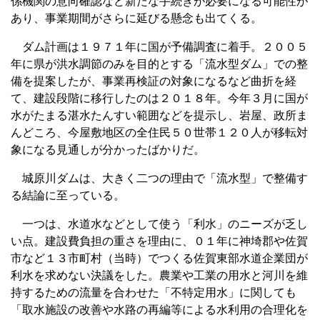
係機関の意向確認など新たな手続きが必要になる可能性が
あり、事業期間がさらに延びる懸念も出てくる。
ダム計画は１９７１年に国が予備調査に着手。２００５
年に県が洪水調節のみを目的とする「流水型ダム」での整
備を提案したが、事業再検証の対象になるなど曲折を経
て、建設段階に移行したのは２０１８年。今年３月に国が
水がたまる湛水たんすい範囲などを提示し、岩屋、政所ま
んどころ、今屋敷地区の全住民５０世帯１２０人が移転対
象になる見通しが分かったばかりだ。
城原川ダムは、大きく二つの理由で「流水型」で整備す
る結論に至っている。
一つは、水道水などとして使う「利水」のニーズが乏し
い点。建設費負担の重さを理由に、０１年に神埼郡や佐賀
市など１３市町村（当時）でつくる佐賀東部水道企業団が
利水を求めない決議をした。農業や工業の用水と河川を維
持するための流量を合わせた「不特定用水」に関しても
「取水施設の改善や水路の再編等による水利用の合理化を