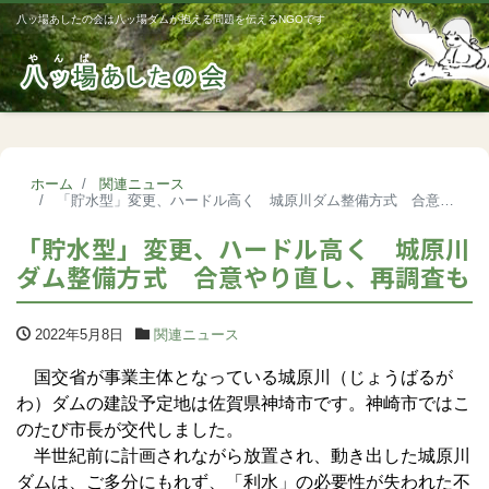
八ッ場あしたの会は八ッ場ダムが抱える問題を伝えるNGOです
Me
ホーム
関連ニュース
「貯水型」変更、ハードル高く 城原川ダム整備方式 合意やり直し、再調査も
「貯水型」変更、ハードル高く 城原川
ダム整備方式 合意やり直し、再調査も
2022年5月8日
関連ニュース
国交省が事業主体となっている城原川（じょうばるが
わ）ダムの建設予定地は佐賀県神埼市です。神崎市ではこ
のたび市長が交代しました。
半世紀前に計画されながら放置され、動き出した城原川
ダムは、ご多分にもれず、「利水」の必要性が失われた不