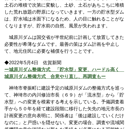
土石の堆積で次第に変貌し、土砂、土石があちこちに堆積
した荒れ放題の野原になっていきます。一方の貯水型ダム
は、貯水域は水面下になるため、人の目に触れることがな
くなりますが、貯水前の自然、風景が失われます。
城原川ダムは国交省が半世紀前に計画して放置してきた
必要性が希薄なダムです。最善の策はダム計画を中止し
て、地元住民に必要な補償を行うことです。
◆2022年5月4日 佐賀新聞
ー城原川ダム整備方式 「貯水型」変更、ハードル高く
城原川ダム整備方式 合意やり直し、再調査もー
神埼市脊振町に建設予定の城原川ダムの整備方式を巡っ
て、神埼市の内川修治市長（６９）が「流水型」から「貯
水型」への変更を模索する考えを示している。予備調査着
手から５０年を経て建設段階に移行した矢先の地元市長の
計画変更の意向表明に、関係者は「後は建設していくだけ
なのに」と戸惑いを隠せない。変更の場合、調査や流域関