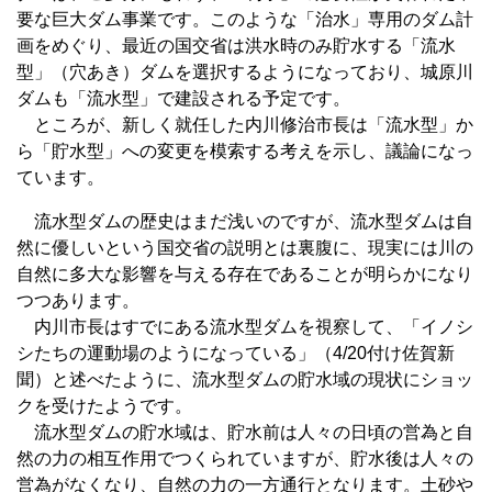
要な巨大ダム事業です。このような「治水」専用のダム計
画をめぐり、最近の国交省は洪水時のみ貯水する「流水
型」（穴あき）ダムを選択するようになっており、城原川
ダムも「流水型」で建設される予定です。
ところが、新しく就任した内川修治市長は「流水型」か
ら「貯水型」への変更を模索する考えを示し、議論になっ
ています。
流水型ダムの歴史はまだ浅いのですが、流水型ダムは自
然に優しいという国交省の説明とは裏腹に、現実には川の
自然に多大な影響を与える存在であることが明らかになり
つつあります。
内川市長はすでにある流水型ダムを視察して、「イノシ
シたちの運動場のようになっている」（4/20付け佐賀新
聞）と述べたように、流水型ダムの貯水域の現状にショッ
クを受けたようです。
流水型ダムの貯水域は、貯水前は人々の日頃の営為と自
然の力の相互作用でつくられていますが、貯水後は人々の
営為がなくなり、自然の力の一方通行となります。土砂や