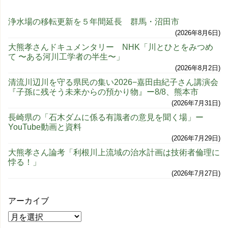
浄水場の移転更新を５年間延長 群馬・沼田市
2026年8月6日
大熊孝さんドキュメンタリー NHK「川とひとをみつめ
て 〜ある河川工学者の半生〜」
2026年8月2日
清流川辺川を守る県民の集い2026−嘉田由紀子さん講演会
『子孫に残そう未来からの預かり物』ー8/8、熊本市
2026年7月31日
長崎県の「石木ダムに係る有識者の意見を聞く場」ー
YouTube動画と資料
2026年7月29日
大熊孝さん論考「利根川上流域の治水計画は技術者倫理に
悖る！」
2026年7月27日
アーカイブ