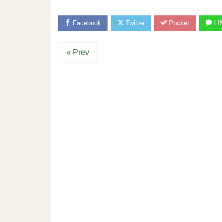
Facebook
Twitter
Pocket
LI
« Prev