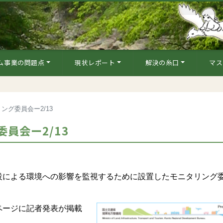
ム事業の問題点
現状レポート
解決の糸口
マス
ング委員会ー2/13
員会ー2/13
による環境への影響を監視するために設置したモニタリング
ージに記者発表が掲載