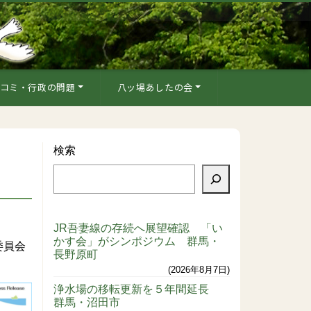
コミ・行政の問題
八ッ場あしたの会
検索
JR吾妻線の存続へ展望確認 「い
かす会」がシンポジウム 群馬・
委員会
長野原町
2026年8月7日
浄水場の移転更新を５年間延長
群馬・沼田市