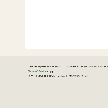
This site is protected by reCAPTCHA and the Google
Privacy Policy
and
Terms of Service
apply.
。
本サイトはGoogle reCAPTCHAにより保護されています