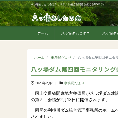
八ッ場あしたの会は八ッ場ダムが抱える問題を伝えるNGOです
ホーム
八ッ場ダムとは
八ッ場ダ
ホーム
事務局だより
八ッ場ダム第四回モニタリ
八ッ場ダム第四回モニタリング委
2023年2月8日
事務局だより
国土交通省関東地方整備局が八ッ場ダム建設
の第四回会議が2月13日に開催されます。
同局の利根川ダム統合管理事務所のホームペ
されました。