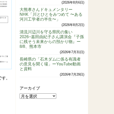
2026年8月6日
大熊孝さんドキュメンタリー
NHK「川とひとをみつめて 〜ある
河川工学者の半生〜」
2026年8月2日
清流川辺川を守る県民の集い
2026−嘉田由紀子さん講演会『子孫
に残そう未来からの預かり物』ー
8/8、熊本市
2026年7月31日
長崎県の「石木ダムに係る有識者
の意見を聞く場」ーYouTube動画
と資料
2026年7月29日
です。
アーカイブ