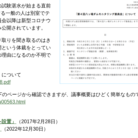
試験湛水が始まる直前
する一般の人は別室でテ
員会以降は新型コロナウ
み公開されています。
取りを聞き取るのはき
開という体裁をとってい
の理由になるのか不明で
」について
8.pdf
下のページから確認できますが、議事概要はひどく簡単なもの
mu00563.html
を設置」
（2017年2月28日）
」
（2022年12月30日）