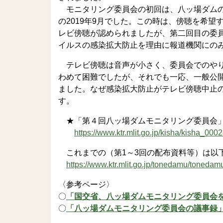
モニタリング委員会の初回は、八ッ場ダムの
の2019年9月でした。この時は、傍聴を希望
レビ傍聴が認められましたが、第二回目の委
イルスの感染拡大防止を理由に報道機関にの
テレビ傍聴は音声が小さく、委員会でのやり
わめて困難でしたが、それでも一応、一般公
ました。なぜ感染拡大防止がテレビ傍聴中止
す。
★「第４回八ッ場ダムモニタリング委員会
https://www.ktr.mlit.go.jp/kisha/kisha_0002
これまでの（第1～3回の配布資料等）は以
https://www.ktr.mlit.go.jp/tonedamu/toneda
〈参考ページ〉
〇
「国交省、八ッ場ダムモニタリング委員会
〇
「八ッ場ダムモニタリング委員会の議事録