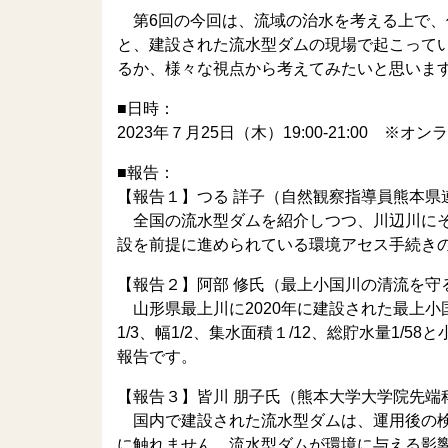
第6回の今回は、流域の治水を考える上で、
と、建設された流水型ダムの現場で起こって
るか、様々な視点から考えてみたいと思いま
■日時：
2023年７月25日（木）19:00-21:00 
■報告：
【報告１】つる 詳子（自然観察指導員熊本県
全国の流水型ダムを紹介しつつ、川辺川にそ
設を前提に進められている環境アセス手続き
【報告２】阿部 修氏（最上小国川の清流を守
山形県最上川に2020年に建設された最上小
1/3、幅1/2、集水面積１/12、総貯水量1
報告です。
【報告３】皆川 朋子氏（熊本大学大学院先端
国内で建設された流水型ダムは、運用後の検
に触れません。流水型ダムが環境に与える影