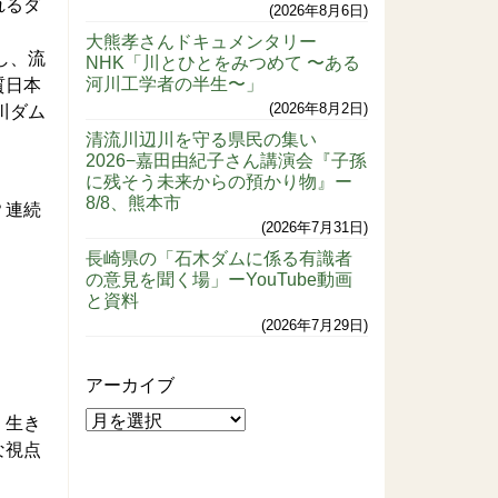
れるダ
2026年8月6日
大熊孝さんドキュメンタリー
し、流
NHK「川とひとをみつめて 〜ある
河川工学者の半生〜」
質日本
2026年8月2日
川ダム
清流川辺川を守る県民の集い
2026−嘉田由紀子さん講演会『子孫
に残そう未来からの預かり物』ー
8/8、熊本市
？連続
2026年7月31日
長崎県の「石木ダムに係る有識者
の意見を聞く場」ーYouTube動画
と資料
2026年7月29日
アーカイブ
、生き
な視点