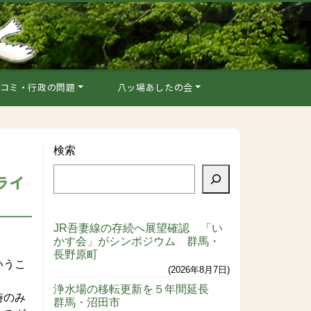
コミ・行政の問題
八ッ場あしたの会
検索
ライ
JR吾妻線の存続へ展望確認 「い
かす会」がシンポジウム 群馬・
長野原町
いうこ
2026年8月7日
浄水場の移転更新を５年間延長
時のみ
群馬・沼田市