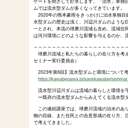
ゲートを閉ざして貯水します。「治水」単独
ムでは流水型ダムが多くなってきています。
2020年の熊本豪雨をきっかけに治水単独
水型ダムの歴史は浅く、川辺川ダムのような
一とされ、本流の球磨川流域も含め、流域住民
は河川環境にどのような影響を与えるのか、
～～～～～～～～～～～～～～～～～～～～
球磨川流域と私たちの暮らしの在り方を考え
セミナー実行委員会）
2023年第6回】流水型ダムと環境について考える
https://kawabegawa.jp/savekawabe/seminar
流水型川辺川ダムは流域の暮らしと環境を
ー既存の流水型ダムからみえてくる流水型
この連続講座では、球磨川流域の治水のあり
物の目線、また住民との合意形成の在り方、
で考えてきました。