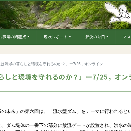
ム事業の問題点
現状レポート
解決の糸口
マス
は流域の暮らしと環境を守れるのか？」ー7/25，オンライン
しと環境を守れるのか？」ー7/25，オン
の未来」の第六回は、「流水型ダム」をテーマに行われると
、ダム堤体の一番下の部分に放流ゲートが設置され、洪水の