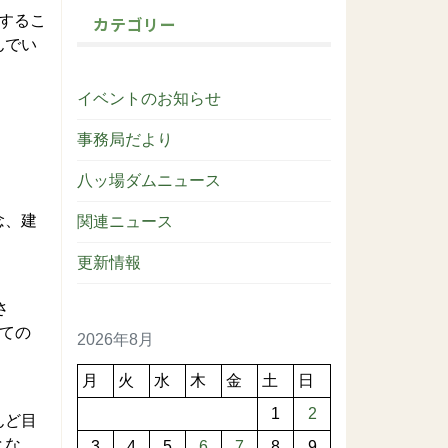
するこ
カテゴリー
んでい
イベントのお知らせ
事務局だより
八ッ場ダムニュース
念、建
関連ニュース
更新情報
さ
いての
2026年8月
月
火
水
木
金
土
日
1
2
んど目
とな
3
4
5
6
7
8
9