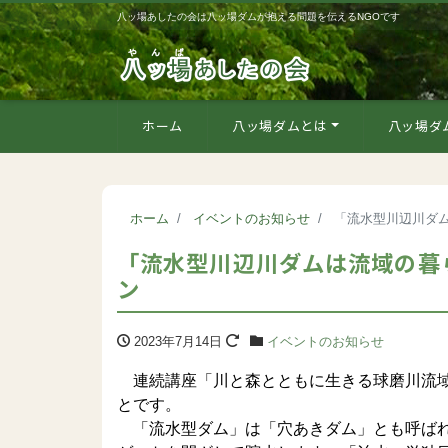
八ッ場あしたの会は八ッ場ダムが抱える問題を伝えるNGOです
ホーム
八ッ場ダムとは
八ッ場ダ
ホーム
イベントのお知らせ
「流水型川辺川ダム
「流水型川辺川ダムは流域の暮ら
ン
2023年7月14日
イベントのお知らせ
連続講座「川と森とともに生きる球磨川流域
とです。
「流水型ダム」は「穴あきダム」とも呼ばれ