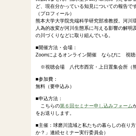
ど、現在分かっている知見についての報告で
（プロフィール）
熊本大学大学院先端科学研究部准教授。河川
人為的改変が河川生態系に与える影響の解明
の川づくりなどに取り組んでいる。
■開催方法・会場：
Zoomによるオンライン開催 ならびに 視
※視聴会場 八代市西宮・上日置集会所（熊本
■参加費：
無料（要申込み）
■申込方法：
こちらの
第６回セミナー申し込みフォーム
をお送りします。
■主催：球磨川流域と私たちの暮らしの在り
か？」連続セミナー実行委員会）