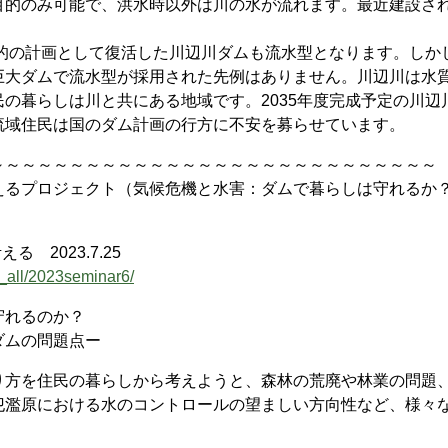
目的のみ可能で、洪水時以外は川の水が流れます。最近建設さ
目的の計画として復活した川辺川ダムも流水型となります。しか
巨大ダムで流水型が採用された先例はありません。川辺川は水
の暮らしは川と共にある地域です。2035年度完成予定の川辺
流域住民は国のダム計画の行方に不安を募らせています。
～～～～～～～～～～～～～～～～～～～～～～～～～～～～
るプロジェクト（気候危機と水害：ダムで暮らしは守れるか
 2023.7.25
_all/2023seminar6/
守れるのか？
ダムの問題点ー
方を住民の暮らしから考えようと、森林の荒廃や林業の問題
氾濫原における水のコントロールの望ましい方向性など、様々