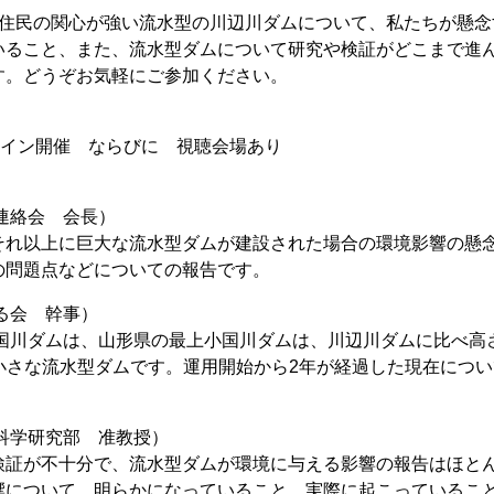
住民の関心が強い流水型の川辺川ダムについて、私たちが懸念
いること、また、流水型ダムについて研究や検証がどこまで進
す。どうぞお気軽にご参加ください。
※オンライン開催 ならびに 視聴会場あり
連絡会 会長）
れ以上に巨大な流水型ダムが建設された場合の環境影響の懸
の問題点などについての報告です。
る会 幹事）
国川ダムは、山形県の最上小国川ダムは、川辺川ダムに比べ高
/58と小さな流水型ダムです。運用開始から2年が経過した現在につ
科学研究部 准教授）
証が不十分で、流水型ダムが環境に与える影響の報告はほと
響について、明らかになっていること、実際に起こっているこ