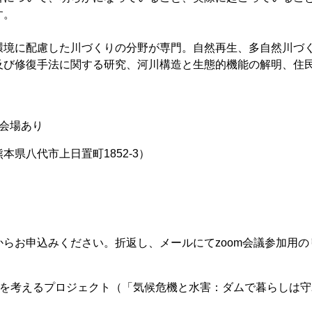
す。
環境に配慮した川づくりの分野が専門。自然再生、多自然川づ
及び修復手法に関する研究、河川構造と生態的機能の解明、住
聴会場あり
県八代市上日置町1852-3）
からお申込みください。折返し、メールにてzoom会議参加用の
方を考えるプロジェクト（「気候危機と水害：ダムで暮らしは守