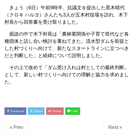
きょう（6日）午前9時半、抗議文を提出した黒木晴代
（クロキ ハルヨ）さんたち3人が五木村役場を訪れ、木下
村長から回答書を受け取りました。
面談の中で木下村長は「農林業関係や子育て世代など各
種団体と話し合い検討を重ねてきた。流水型ダムを前提と
した村づくりへ向けて、新たなスタートラインに立つべき
だと判断した」と経緯について説明しました。
その上で改めて「ダム受け入れは村としての最終判断」
として、新しい村づくりへ向けての理解と協力を求めまし
た。
Facebook
Twitter
Pocket
LINE
« Prev
Next »