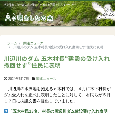
八ッ場あしたの会は八ッ場ダムが抱える問題を伝えるNGOです
Me
ホーム
関連ニュース
川辺川のダム 五木村長“建設の受け入れ撤回せず”住民に表明
川辺川のダム 五木村長“建設の受け入れ
撤回せず”住民に表明
2024年6月7日
関連ニュース
川辺川の水没地を抱える五木村では、４月に木下村長が
ダム受入れを正式に表明したことに対して、村民らが５月
１７日に抗議文書を提出していました。
「五木村民13名、村長の川辺川ダム建設受け入れ表明