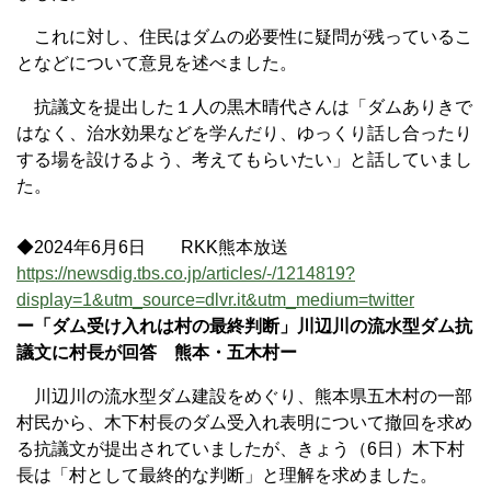
これに対し、住民はダムの必要性に疑問が残っているこ
となどについて意見を述べました。
抗議文を提出した１人の黒木晴代さんは「ダムありきで
はなく、治水効果などを学んだり、ゆっくり話し合ったり
する場を設けるよう、考えてもらいたい」と話していまし
た。
◆2024年6月6日 RKK熊本放送
https://newsdig.tbs.co.jp/articles/-/1214819?
display=1&utm_source=dlvr.it&utm_medium=twitter
ー「ダム受け入れは村の最終判断」川辺川の流水型ダム抗
議文に村長が回答 熊本・五木村ー
川辺川の流水型ダム建設をめぐり、熊本県五木村の一部
村民から、木下村長のダム受入れ表明について撤回を求め
る抗議文が提出されていましたが、きょう（6日）木下村
長は「村として最終的な判断」と理解を求めました。