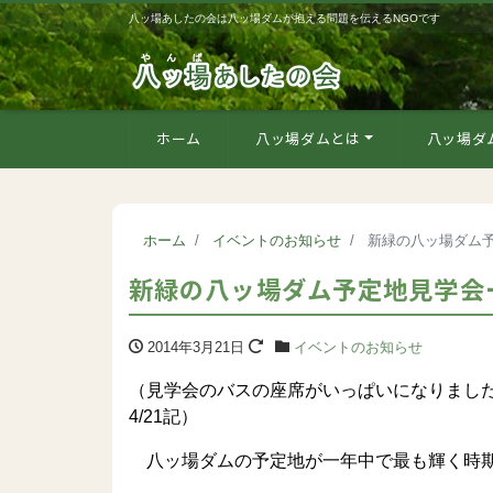
八ッ場あしたの会は八ッ場ダムが抱える問題を伝えるNGOです
ホーム
八ッ場ダムとは
八ッ場ダ
ホーム
イベントのお知らせ
新緑の八ッ場ダム
新緑の八ッ場ダム予定地見学会
2014年3月21日
イベントのお知らせ
（見学会のバスの座席がいっぱいになりまし
4/21記）
八ッ場ダムの予定地が一年中で最も輝く時期