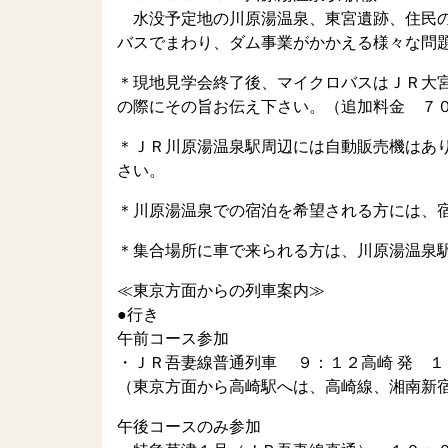
水没予定地の川原湯温泉、東宮遺跡、住民の
バスでまわり、ダム事業がかかえる様々な問
＊現地見学会終了後、マイクロバスはＪＲ大
の際にその旨お伝え下さい。（追加料金 ７
＊ＪＲ川原湯温泉駅周辺には自動販売機はあ
さい。
＊川原湯温泉での宿泊を希望される方には、
＊集合場所に車で来られる方は、川原湯温泉
≪東京方面からの列車案内≫
●行き
午前コース参加
・ＪＲ吾妻線普通列車 ９：１２高崎 発 １
（東京方面から高崎駅へは、高崎線、湘南新
午後コースのみ参加