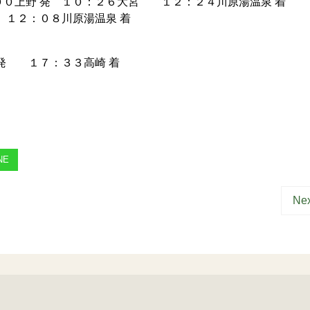
００上野 発 １０：２６大宮 １２：２４川原湯温泉 着
１２：０８川原湯温泉 着
発 １７：３３高崎 着
NE
Nex