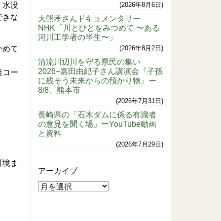
。水没
2026年8月6日
できな
大熊孝さんドキュメンタリー
NHK「川とひとをみつめて 〜ある
河川工学者の半生〜」
かめて
2026年8月2日
清流川辺川を守る県民の集い
2026−嘉田由紀子さん講演会『子孫
後コー
に残そう未来からの預かり物』ー
8/8、熊本市
2026年7月31日
長崎県の「石木ダムに係る有識者
の意見を聞く場」ーYouTube動画
と資料
2026年7月29日
町境ま
アーカイブ