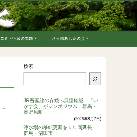
コミ・行政の問題
八ッ場あしたの会
検索
JR吾妻線の存続へ展望確認 「い
かす会」がシンポジウム 群馬・
。－
長野原町
2026年8月7日
浄水場の移転更新を５年間延長
群馬・沼田市