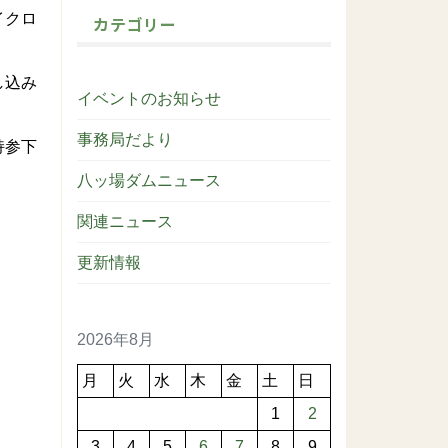
イクロ
カテゴリー
し込み
イベントのお知らせ
事務局だより
持参下
八ッ場ダムニュース
関連ニュース
更新情報
2026年8月
月
火
水
木
金
土
日
1
2
3
4
5
6
7
8
9