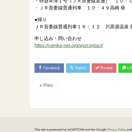
・特急草津１号（ＪＲ吾妻線直通） １０：
・ＪＲ吾妻線普通列車 １０：４９高崎 発 
●帰り
ＪＲ吾妻線普通列車１６：１２ 川原湯温泉 
申し込み・問い合わせ
https://yamba-net.org/wp/contact/
Facebook
Twitter
Pocket
LI
« Prev
This site is protected by reCAPTCHA and the Google
Privacy Policy
and