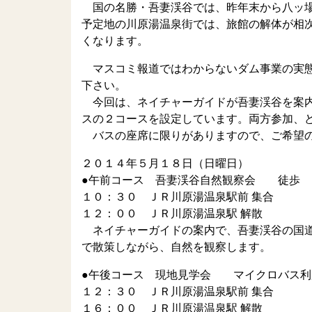
国の名勝・吾妻渓谷では、昨年末から八ッ場
予定地の川原湯温泉街では、旅館の解体が相
くなります。
マスコミ報道ではわからないダム事業の実態
下さい。
今回は、ネイチャーガイドが吾妻渓谷を案内
スの２コースを設定しています。両方参加、
バスの座席に限りがありますので、ご希望の
２０１４年５月１８日（日曜日）
●午前コース 吾妻渓谷自然観察会 徒
１０：３０ ＪＲ川原湯温泉駅前 集合
１２：００ ＪＲ川原湯温泉駅 解散
ネイチャーガイドの案内で、吾妻渓谷の国道
で散策しながら、自然を観察します。
●午後コース 現地見学会 マイクロバス
１２：３０ ＪＲ川原湯温泉駅前 集合
１６：００ ＪＲ川原湯温泉駅 解散