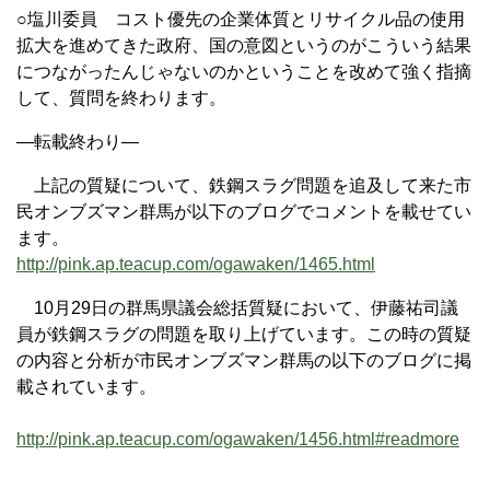
○塩川委員 コスト優先の企業体質とリサイクル品の使用
拡大を進めてきた政府、国の意図というのがこういう結果
につながったんじゃないのかということを改めて強く指摘
して、質問を終わります。
—転載終わり—
上記の質疑について、鉄鋼スラグ問題を追及して来た市
民オンブズマン群馬が以下のブログでコメントを載せてい
ます。
http://pink.ap.teacup.com/ogawaken/1465.html
10月29日の群馬県議会総括質疑において、伊藤祐司議
員が鉄鋼スラグの問題を取り上げています。この時の質疑
の内容と分析が市民オンブズマン群馬の以下のブログに掲
載されています。
http://pink.ap.teacup.com/ogawaken/1456.html#readmore