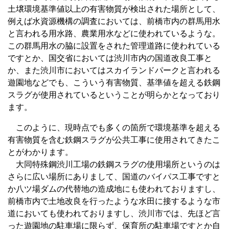
土壌環境基準値以上の有害物質が検出された場所として、
例えば水資源機構の調査においては、前橋市内の群馬用水
と言われる用水路、農業用水などに使われているような。
この群馬用水の脇に設置をされた管理道路に使われている
ですとか、国交省においては渋川市内の国道改良工事と
か、また渋川市においてはスカイランドパークと言われる
遊園地などでも、こういう有害物質、基準値を超える鉄鋼
スラグが使用されているということが明らかとなっており
ます。
このように、現時点でも多くの箇所で環境基準を超える
有害物質を含む鉄鋼スラグが公共工事に使用されてきたこ
とがわかります。
大同特殊鋼渋川工場の鉄鋼スラグの使用場所というのは
さらに広い場所にありまして、国道のバイパス工事ですと
か八ツ場ダムの代替地の造成地にも使われておりますし、
前橋市内で土地改良を行ったような水田に接するような市
道においても使われておりますし、渋川市では、先ほど言
った遊園地の駐車場に限らず、保育所の駐車場ですとか自