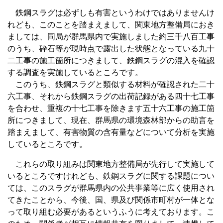
鉄鋼スラグは必ずしも有害というわけではありませんけ
れども、このことを踏まえまして、関東地方整備局におき
ましては、同局が群馬県内で実施しました約三千八百工事
のうち、砕石等が現時点で露出した状態となっている九十
二工事の施工箇所につきまして、鉄鋼スラグの混入を確認
する調査を実施しているところです。
このうち、鉄鋼スラグと類似する材料が確認された二十
六工事、それから鉄鋼スラグの出荷記録がある四十七工事
を合わせ、重複の十七工事を除きます五十六工事の施工箇
所につきまして、現在、群馬県の環境森林部からの助言を
踏まえまして、有害物質の含有量などについて分析を実施
しているところです。
これらの取り組みは関東地方整備局が先行して実施して
いるところですけれども、鉄鋼スラグに関する課題につい
ては、このスラグが群馬県内の公共事業等に広く使用され
てきたことから、今後、国、県及び関係市町村が一体とな
って取り組む必要があるというふうに考えております。こ