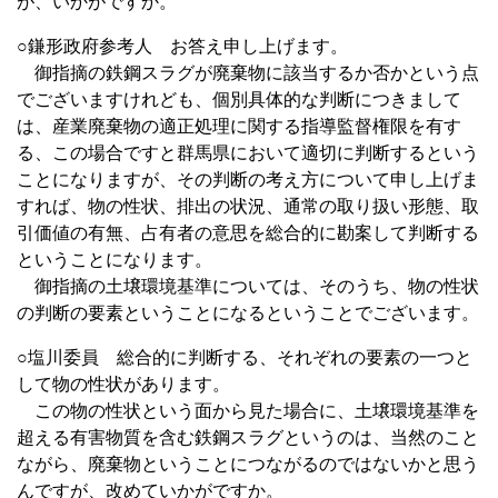
が、いかがですか。
○鎌形政府参考人 お答え申し上げます。
御指摘の鉄鋼スラグが廃棄物に該当するか否かという点
でございますけれども、個別具体的な判断につきまして
は、産業廃棄物の適正処理に関する指導監督権限を有す
る、この場合ですと群馬県において適切に判断するという
ことになりますが、その判断の考え方について申し上げま
すれば、物の性状、排出の状況、通常の取り扱い形態、取
引価値の有無、占有者の意思を総合的に勘案して判断する
ということになります。
御指摘の土壌環境基準については、そのうち、物の性状
の判断の要素ということになるということでございます。
○塩川委員 総合的に判断する、それぞれの要素の一つと
して物の性状があります。
この物の性状という面から見た場合に、土壌環境基準を
超える有害物質を含む鉄鋼スラグというのは、当然のこと
ながら、廃棄物ということにつながるのではないかと思う
んですが、改めていかがですか。