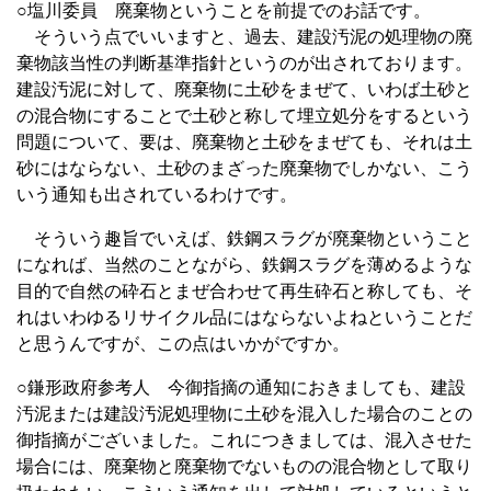
○塩川委員 廃棄物ということを前提でのお話です。
そういう点でいいますと、過去、建設汚泥の処理物の廃
棄物該当性の判断基準指針というのが出されております。
建設汚泥に対して、廃棄物に土砂をまぜて、いわば土砂と
の混合物にすることで土砂と称して埋立処分をするという
問題について、要は、廃棄物と土砂をまぜても、それは土
砂にはならない、土砂のまざった廃棄物でしかない、こう
いう通知も出されているわけです。
そういう趣旨でいえば、鉄鋼スラグが廃棄物ということ
になれば、当然のことながら、鉄鋼スラグを薄めるような
目的で自然の砕石とまぜ合わせて再生砕石と称しても、そ
れはいわゆるリサイクル品にはならないよねということだ
と思うんですが、この点はいかがですか。
○鎌形政府参考人 今御指摘の通知におきましても、建設
汚泥または建設汚泥処理物に土砂を混入した場合のことの
御指摘がございました。これにつきましては、混入させた
場合には、廃棄物と廃棄物でないものの混合物として取り