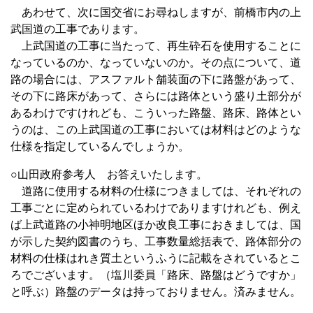
あわせて、次に国交省にお尋ねしますが、前橋市内の上
武国道の工事であります。
上武国道の工事に当たって、再生砕石を使用することに
なっているのか、なっていないのか。その点について、道
路の場合には、アスファルト舗装面の下に路盤があって、
その下に路床があって、さらには路体という盛り土部分が
あるわけですけれども、こういった路盤、路床、路体とい
うのは、この上武国道の工事においては材料はどのような
仕様を指定しているんでしょうか。
○山田政府参考人 お答えいたします。
道路に使用する材料の仕様につきましては、それぞれの
工事ごとに定められているわけでありますけれども、例え
ば上武道路の小神明地区ほか改良工事におきましては、国
が示した契約図書のうち、工事数量総括表で、路体部分の
材料の仕様はれき質土というふうに記載をされているとこ
ろでございます。（塩川委員「路床、路盤はどうですか」
と呼ぶ）路盤のデータは持っておりません。済みません。