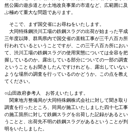
然公園の遊歩道とか土地改良事業の市道など、広範囲に及
ぶ極めて重大な問題であります。
そこで、まず国交省にお尋ねをいたします。
大同特殊鋼渋川工場の鉄鋼スラグの出荷が始まった平成
三年度以降、群馬県内で国交省の直轄工事が三千八百カ所
行われているということですが、この三千八百カ所におい
て、渋川工場の鉄鋼スラグの使用実態については全容を把
握しているのか。露出している部分についての一部の調査
ということもお聞きしたんですけれども、露出していない
ような場所の調査を行っているのかどうか。この点を教え
てください。
○山田政府参考人 お答えいたします。
関東地方整備局が大同特殊鋼株式会社に対して聞き取り
調査を行ったところ、同局が施工いたしました四十七工事
の施工箇所に対して鉄鋼スラグを出荷した記録があるとい
うことと、出荷先不明の鉄鋼スラグがあるということが判
明をいたしました。