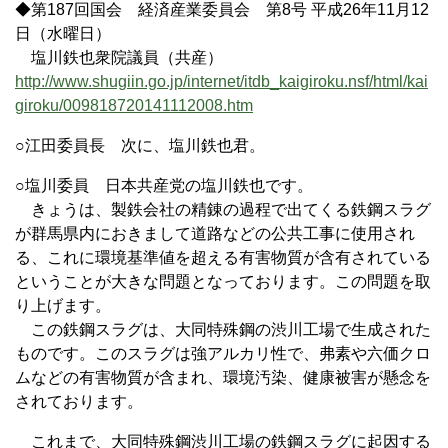
◆第187回国会 経済産業委員会 第8号 平成26年11月12
日（水曜日）
塩川鉄也衆院議員（共産）
http://www.shugiin.go.jp/internet/itdb_kaigiroku.nsf/html/kai
giroku/009818720141112008.htm
○江田委員長 次に、塩川鉄也君。
○塩川委員 日本共産党の塩川鉄也です。
きょうは、製鉄会社の精錬の過程で出てくる鉄鋼スラグ
が群馬県内におきまして道路などの公共工事に使用され
る、これに環境基準値を超える有害物質が含有されている
ということが大きな問題となっております。この問題を取
り上げます。
この鉄鋼スラグは、大同特殊鋼の渋川工場で生成された
ものです。このスラグは強アルカリ性で、弗素や六価クロ
ムなどの有害物質が含まれ、環境汚染、健康被害が懸念を
されております。
これまで、大同特殊鋼渋川工場の鉄鋼スラグに起因する