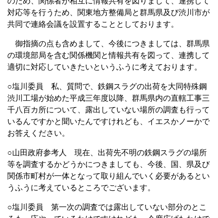
のため、関係者が相互に情報共有を図りまして、連携して
対応等を行うため、関東地方整備局と群馬県及び渋川市が
共同で連絡会議を設置することとしております。
御指摘の点も含めまして、今後につきましては、群馬県
の環境部局を含む関係機関と情報共有を図って、連携して
適切に対応していきたいというふうに考えております。
○塩川委員 私、質問で、鉄鋼スラグの出荷を大同特殊鋼
渋川工場が始めた平成三年度以降、群馬県内の直轄工事三
千八百カ所について、露出していない場所の調査も行って
いるんですかと聞いたんですけれども、イエスかノーかで
お答えください。
○山田政府参考人 現在、出荷先不明の鉄鋼スラグの場所
等を調査するかどうかにつきましても、今後、国、県及び
関係市町村が一体となって取り組んでいく必要があるとい
うふうに考えているところでございます。
○塩川委員 第一次の調査では露出していない部分のとこ