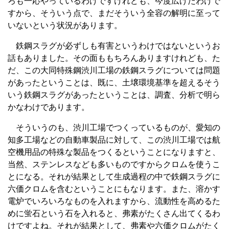
ろも一応やっているわけですけれども、今度広げたわけで
すから、そういう点で、まだそういう全容の解明に至って
いないという状況があります。
鉄鋼スラグが必ずしも有害というわけではないというお
話もありました。その面ももちろんありますけれども、た
だ、この大同特殊鋼渋川工場の鉄鋼スラグについては問題
があったということは、既に、土壌環境基準を超えるそう
いう鉄鋼スラグがあったということは、調査、分析で明ら
かなわけであります。
そういうのも、渋川工場でつくっているものが、愛知の
知多工場などの自動車製品に対して、この渋川工場では航
空機用品の特殊な製品をつくるということになりますと、
当然、ステンレスなども多いものですからクロムを使うこ
とになる。それが結果として生成過程の中で鉄鋼スラグに
六価クロムを含むということにもなります。また、溶かす
電炉でいろいろなものを入れますから、流動性を高めるた
めに蛍石という石を入れると、弗素がたくさん出てくるわ
けですよね。それが結果として、弗素や六価クロムがたく