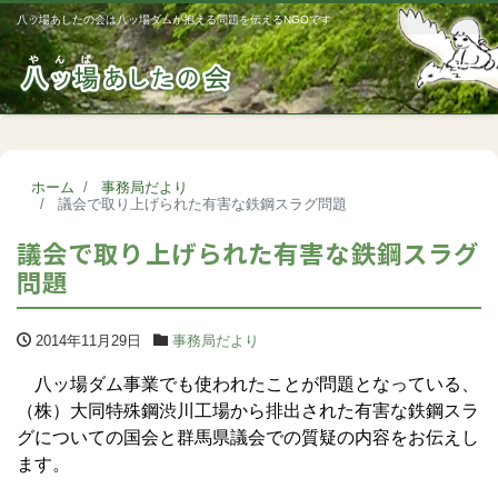
八ッ場あしたの会は八ッ場ダムが抱える問題を伝えるNGOです
Me
ホーム
事務局だより
議会で取り上げられた有害な鉄鋼スラグ問題
議会で取り上げられた有害な鉄鋼スラグ
問題
2014年11月29日
事務局だより
八ッ場ダム事業でも使われたことが問題となっている、
（株）大同特殊鋼渋川工場から排出された有害な鉄鋼スラ
グについての国会と群馬県議会での質疑の内容をお伝えし
ます。