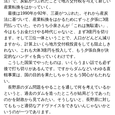
法）で、炭鉱がつぶれたことで地方交付税を与えて新しい
産業転換をはかっていく。
最後は1990年か92年、三菱がつぶれた。それから産炭
法に基づいて、産業転換をはかるためにずっと夕張に3億
円払っていた。そのうち小泉さんが「これは無駄遣い」、
今はもうお金だけやる時代じゃないと、まず3億円を切り
ます。そして三位一体ということで、人口がどんどん減り
ますから、計算上いくら地方交付税投資をしても阻止しき
れない。これも大体3億円を投入して、もう夕張自身が決
定的なハンディを負っていくわけです。
こうした国策でやったものは、いくらうまい話でも必ず
後で打ち切りがあるんです。ですからダムなどいわゆる直
轄事業は、国の目的を果たしちゃうともう関心がもたれな
い。
長野原のダム問題をやることを通して何を考えているか
というと、過去のダムを造ったところが結局どうであった
のかを財政から見てみたい。そうしないと、長野原に対し
てももっと適切なアドヴァイスをできないんじゃないかと
いうのが一つであります。