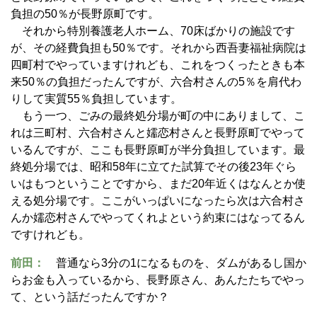
負担の50％が長野原町です。
それから特別養護老人ホーム、70床ばかりの施設です
が、その経費負担も50％です。それから西吾妻福祉病院は
四町村でやっていますけれども、これをつくったときも本
来50％の負担だったんですが、六合村さんの5％を肩代わ
りして実質55％負担しています。
もう一つ、ごみの最終処分場が町の中にありまして、こ
れは三町村、六合村さんと嬬恋村さんと長野原町でやって
いるんですが、ここも長野原町が半分負担しています。最
終処分場では、昭和58年に立てた試算でその後23年ぐら
いはもつということですから、まだ20年近くはなんとか使
える処分場です。ここがいっぱいになったら次は六合村さ
んか嬬恋村さんでやってくれよという約束にはなってるん
ですけれども。
前田：
普通なら3分の1になるものを、ダムがあるし国か
らお金も入っているから、長野原さん、あんたたちでやっ
て、という話だったんですか？