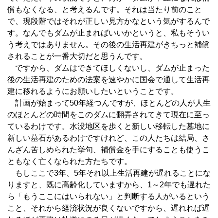
償もなくなる、と考えるんです。それは当たり前のこと
で、現段階ではそれが正しい見方かなという気がするんで
す。なんでもダムが止まればいいかというと、私もそうい
う考えではありません。その後の生活再建がきちっと補償
されることが一番大切だと思うんです。
ですから、ダムはできてほしくないし、ダムが止まった
後の生活再建のための法案を速やかに国会で通して生活再
建に移れるようにお願いしたいということです。
計画が始まって50年経つんですが、ほとんどの人が人生
のほとんどの時間をこのダムに翻弄されてきて現在に至っ
ているわけです。水没地区を歩くと新しい移転した墓地に
新しい墓石があるわけですけれど、この人たちは結局、さ
んざん苦しめられた挙句、補償金を手にすることも使うこ
ともなく亡くなられた方たちです。
もしここで3年、5年それ以上生活再建が遅れることにな
りますと、既に高齢化していますから、1～2年でも遅れた
ら「もうここにはいられない」と判断する人がいるという
こと、それから経済状況が良くないですから、遅れれば遅