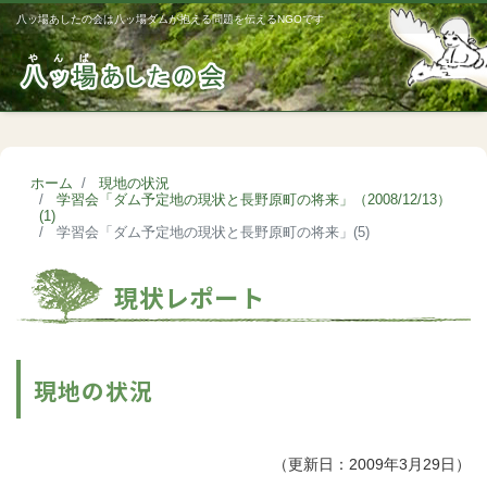
八ッ場あしたの会は八ッ場ダムが抱える問題を伝えるNGOです
Me
ホーム
現地の状況
学習会「ダム予定地の現状と長野原町の将来」（2008/12/13）
(1)
学習会「ダム予定地の現状と長野原町の将来」(5)
現状レポート
現地の状況
（更新日：2009年3月29日）