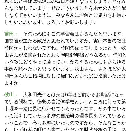
れるほど再建は軌道にのる日が遠くなってしまうことをみ
んな心配しています。ぜひこういうことを地元の人が心配
しなくてもいいように、みなさんに理解とご協力をお願い
したいと思います。よろしくお願いします。
前田：
そのためにもこの学習会はあるんだと思います。
国交省が主たる敵だと思われていますが、実は本当の敵は
時間かもしれないですね。時間の経ってしまったとき、牧
山さんが指摘されたとおり5年後3年後どうなるか。時間と
いう敵にどうやって勝っていくか考えるためにもあらゆる
事例を調べたいと思っています。牧山さん、さきほどの大
和田さんのご指摘に対して疑問などあればご指摘いただけ
ますか。
牧山：
大和田先生とは実は6年ほど前からお世話になっ
ている間柄で、徳島の自治体学校というところに行って第
十堰を一緒に見に行かせてもらったんです。その中でいろ
いろ話をしていたら多摩の自治研の理事長をされていると
いうことで、私も多摩にいたものですから、そんなことか
ら、いずれ私の町にも来ていただいて財政分析の手法、あ