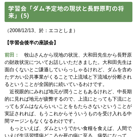
学習会「ダム予定地の現状と長野原町の将
来」(5)
（2008/12/13、於：エコとしま）
【学習会後半の座談会】
前田：
牧山さんから現地の状況、大和田先生から長野原
の財政状況についてお話しいただきました。大和田先生は
面白くないとご謙遜していらっしゃるけれど、ダムを含め
たデカい公共事業がくることで上流域と下流域が分断され
るということが全国的に続いているわけです。
近視眼的にみれば地元が潤うこともあるけれど、中長期
的に見れば地元が疲弊するので、上流にとっても下流にと
ってもダムはなんらいいことをもたらさないということが
実証されれば、もうこれからそういうものを受け入れる中
間マージンもなくなるわけです。
もっといえば、ダムというでかい食糧を食えば、人間で
いえば生活習慣病どころか死の病に至る、病気になって、