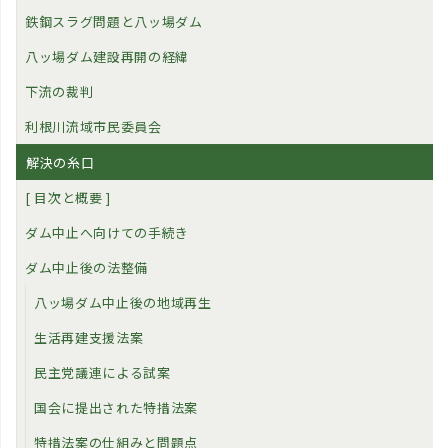
鉄鋼スラグ問題と八ッ場ダム
八ッ場ダム建設再開の経緯
下流の裁判
利根川流域市民委員会
解決の糸口
[ 目次と概要 ]
ダム中止へ向けての手続き
ダム中止後の法整備
八ッ場ダム中止後の地域再生
生活再建支援法案
民主党議連による試案
国会に提出された特措法案
特措法案の仕組みと問題点