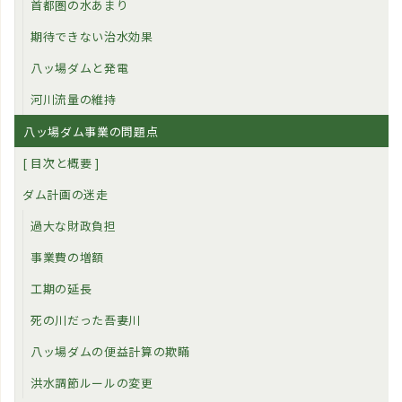
首都圏の水あまり
期待できない治水効果
八ッ場ダムと発電
河川流量の維持
八ッ場ダム事業の問題点
[ 目次と概要 ]
ダム計画の迷走
過大な財政負担
事業費の増額
工期の延長
死の川だった吾妻川
八ッ場ダムの便益計算の欺瞞
洪水調節ルールの変更