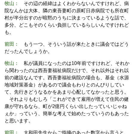
牧山：
その辺の経緯はよくわからないんですけれど、病
院なんかは大体、隣の東吾妻町の原町日赤病院でも所在町
村が半分出すのが暗黙のうちに決まっているような話で、
多分、どこもそのくらい負担しているらしいんですけれど
も。
前田：
もう一つ、そういう話が来たときに議会ではどう
だったんでしょうか。
牧山：
私が議員になったのは10年前ですけれど、それか
ら関わったのは西吾妻福祉病院だけで、それ以外はそれ以
前の建設なんです。西吾妻福祉病院の場合も、基金（水源
地域対策基金）があるので議会もわりとのんびりしてい
て、先行きどうなるかをあまり心配してなかったと思う。
それよりもむしろ「これができて雇用が増えて住民の健
康が守れるなら、町が2億円くらい出したっていいじゃね
ぇか」っていう、簡単な考えで始めたっていうのもあった
と思います。
前田：
大和田先生からご指摘のあった数字から言うと、