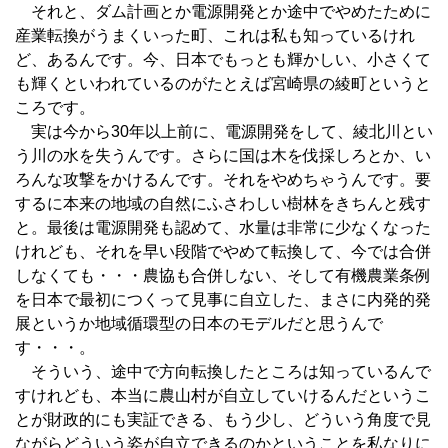
それと、ダム計画とか電源開発とか途中でやめたために
産業転換がうまくいった町、これは私も知っているけれ
ど、あるんです。今、日本でもっとも輝かしい、小さくて
も輝くといわれているのがたとえば宮崎県の綾町というと
ころです。
実は今から30年以上前に、電源開発をして、綾北川とい
う川の水を失うんです。さらに国は木を伐採しろとか、い
ろんな攻撃をかけるんです。それをやめちゃうんです。要
するに本来の地域の自然にふさわしい樹林をきちんと残す
と。最後は電源開発も認めて、水量は非常に少なくなった
けれども、それを早い段階でやめて転換して、今では合併
しなくても・・・農協も合併しない、そして有機農業条例
を日本で最初につくって見事に自立した、まさに内発的発
展というか地域循環型の日本のモデルだと思うんで
す・・・。
そういう、途中で方向転換したところは知っているんで
すけれども、本当に農山村が自立していけるんだというこ
とが財政的にも実証できる、もう少し、どういう角度で見
ながらどういう姿が自立できるのかということを私なりに