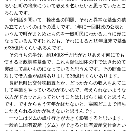
るいは町の将来について教えを乞いたいと思っていたとこ
ろなんです。
今日話を聞いて、操出金の問題、それと異常な基金の積
み立てというのはその通りです。1年に一回財政の公表と
いうんで町がまとめたものを一般町民にわかるように形に
なっているんですけれども、それによると19年度末で基金
が35億円くらいあるんです。
そのうちの半分、約14億8千万円がとりあえず何にでも
使える財政調整基金で、これも類似団体の中ではきわめて
突出して高いものになっていると思うんです。その貯金に
対して借入金が結構ありまして36億円くらいあります。
長野原町は交付税措置とか、どっかからの収入をあてに
して事業をやっているのが多いので、考えられないような
収入がドカッとあってということはしばらく続くと思うん
です。ですからもう何年か経たないと、実際どこまで持ち
こたえられるのかが見えないと思うんです。
一つにはダムの成り行きが大きく影響すると思います。
一般的に国有資産（ダム）ができると国有資産交付金とい