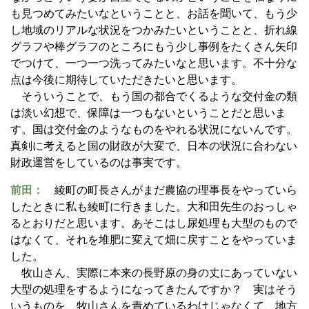
も見つめてみたいなということと、お話を聞いて、もう少
し地域のリアルな状況をつかみたいということと、折れ線
グラフや棒グラフのところにもう少し事例をたくさん矢印
でつけて、一つ一つ洗ってみたいなと思います。不十分な
点は今後に期待していただきたいと思います。
そういうことで、もう国の都合でくるような交付金の類
は淡い幻想で、保障は一つもないということだと思いま
す。国は交付金のようなものをやれる状況にないんです。
真剣に考えると国の財政が大変で、日本の状況に合わない
財政運営をしているのは事実です。
前田：
綾町の町長さんがまだ農協の理事長をやっていら
したときに私も綾町に行きました。大和田先生のおっしゃ
るとおりだと思います。あそこはし尿処理も大型のもので
はなくて、それを堆肥に変えて畑に戻すことをやっていま
した。
牧山さん、実際に本来の長野原の身の丈にあっていない
大型の処理をするようになってきたんですか？ 実はそう
いうものを、牧山さんを責めているわけじゃなくて、地方