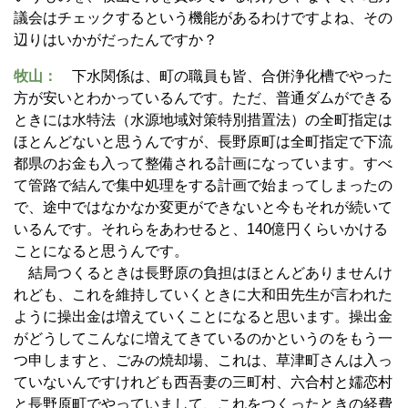
議会はチェックするという機能があるわけですよね、その
辺りはいかがだったんですか？
牧山：
下水関係は、町の職員も皆、合併浄化槽でやった
方が安いとわかっているんです。ただ、普通ダムができる
ときには水特法（水源地域対策特別措置法）の全町指定は
ほとんどないと思うんですが、長野原町は全町指定で下流
都県のお金も入って整備される計画になっています。すべ
て管路で結んで集中処理をする計画で始まってしまったの
で、途中ではなかなか変更ができないと今もそれが続いて
いるんです。それらをあわせると、140億円くらいかける
ことになると思うんです。
結局つくるときは長野原の負担はほとんどありませんけ
れども、これを維持していくときに大和田先生が言われた
ように操出金は増えていくことになると思います。操出金
がどうしてこんなに増えてきているのかというのをもう一
つ申しますと、ごみの焼却場、これは、草津町さんは入っ
ていないんですけれども西吾妻の三町村、六合村と嬬恋村
と長野原町でやっていまして、これをつくったときの経費