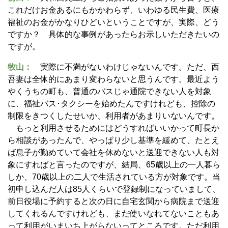
これだけお金あるにもかかわらず、いわゆる民生費、医療
福祉のお金がかなりひどいということですが、実際、どう
ですか？ 具体的な事例があったらお示しいただきたいの
ですが。
牧山：
実際に不満がないわけじゃないんです。ただ、西
吾妻は全体的にあまり変わらないと思うんです。最近よう
やくうちの町も、普通のバスじゃ通院できない人を対象
に、福祉バス･タクシーを始めたんですけれども、控除の
制限をきつくしたせいか、利用者があまりいないんです。
もっと利用させるためにはどうすればいいかって町長か
ら相談があったんで、やっぱり少し基準を緩めて、たとえ
ば息子が勤めていて会社を休めないと送迎できない人も対
象にすればと言ったのですが、結局、65歳以上の一人暮ら
しか、70歳以上の二人で生活されている方が対象です。当
初申し込んだ人は85人くらいで登録制になっていまして、
前日役場に予約すると次の日に自宅玄関から病院まで送迎
してくれるんですけれども、まだ使いなれてないこともあ
って利用がいまいち上がらないってところです。ただ利用