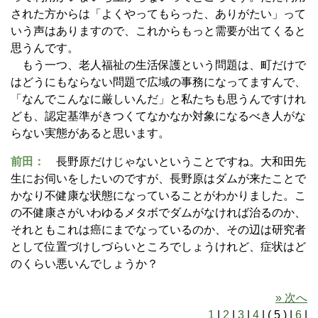
された方からは「よくやってもらった、ありがたい」って
いう声はありますので、これからもっと需要が出てくると
思うんです。
もう一つ、老人福祉の生活保護という問題は、町だけで
はどうにもならない問題で広域の事務になってますんで、
「なんでこんなに厳しいんだ」と私たちも思うんですけれ
ども、認定基準がきつくてなかなか対象になるべき人がな
らない実態があると思います。
前田：
長野原だけじゃないということですね。大和田先
生にお伺いをしたいのですが、長野原はダムが来たことで
かなり不健康な状態になっていることがわかりました。こ
の不健康さがいわゆるメタボでダムがなければ治るのか、
それともこれは癌にまでなっているのか、その辺は研究者
として位置づけしづらいところでしょうけれど、症状はど
のくらい悪いんでしょうか？
» 次へ
1
|
2
|
3
|
4
| ( 5 ) |
6
|