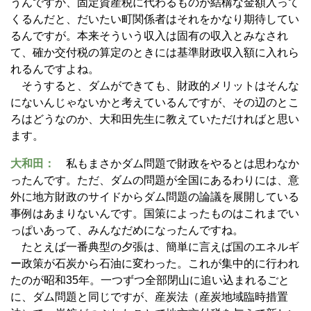
うんですか、固定資産税に代わるものが結構な金額入って
くるんだと、だいたい町関係者はそれをかなり期待してい
るんですが。本来そういう収入は固有の収入とみなされ
て、確か交付税の算定のときには基準財政収入額に入れら
れるんですよね。
そうすると、ダムができても、財政的メリットはそんな
にないんじゃないかと考えているんですが、その辺のとこ
ろはどうなのか、大和田先生に教えていただければと思い
ます。
大和田：
私もまさかダム問題で財政をやるとは思わなか
ったんです。ただ、ダムの問題が全国にあるわりには、意
外に地方財政のサイドからダム問題の論議を展開している
事例はあまりないんです。国策によったものはこれまでい
っぱいあって、みんなだめになったんですね。
たとえば一番典型の夕張は、簡単に言えば国のエネルギ
ー政策が石炭から石油に変わった。これが集中的に行われ
たのが昭和35年。一つずつ全部閉山に追い込まれるごと
に、ダム問題と同じですが、産炭法（産炭地域臨時措置