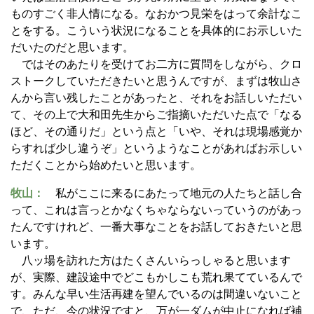
ものすごく非人情になる。なおかつ見栄をはって余計なこ
とをする。こういう状況になることを具体的にお示しいた
だいたのだと思います。
ではそのあたりを受けてお二方に質問をしながら、クロ
ストークしていただきたいと思うんですが、まずは牧山さ
んから言い残したことがあったと、それをお話しいただい
て、その上で大和田先生からご指摘いただいた点で「なる
ほど、その通りだ」という点と「いや、それは現場感覚か
らすれば少し違うぞ」というようなことがあればお示しい
ただくことから始めたいと思います。
牧山：
私がここに来るにあたって地元の人たちと話し合
って、これは言っとかなくちゃならないっていうのがあっ
たんですけれど、一番大事なことをお話しておきたいと思
います。
八ッ場を訪れた方はたくさんいらっしゃると思います
が、実際、建設途中でどこもかしこも荒れ果てているんで
す。みんな早い生活再建を望んでいるのは間違いないこと
で、ただ、今の状況ですと、万が一ダムが中止になれば補