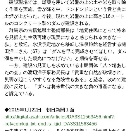
建設現場では、爆薬を用いて岩盤の上の土や岩を取り除
く作業を実施。雪が降る中、ドンドンドンという音と共に
土煙が上がった。今後、現れた岩盤の上に高さ116メート
ルのコンクリート製のダムが建設される。
群馬県の古橋勉県土整備部長は「地元住民にとって将来
を見据えた生活再建が現実になると感じられる大きな一
歩」と歓迎。水没予定地から移転し温泉旅館を経営する樋
田洋二さん（67）は「ダムを早く完成させてほしい。ダム
湖を生かした観光につなげたい」と期待を寄せる。
一方、建設の見直しを求めている市民団体「八ツ場あし
たの会」の渡辺洋子事務局長は「貴重な自然が破壊され、
災害が起こりやすくなる危険性もある」と懸念。改めて建
設に反対し、「ダムは将来世代の大きな負の遺産になる」
と訴えている。
◆2015年1月22日 朝日新聞１面
http://digital.asahi.com/articles/DA3S11563456.html?
iref=comkiji_txt_end_s_kjid_DA3S11563456
ー失速する「脱ダム」 八ツ場本体着工、計画浮上から６