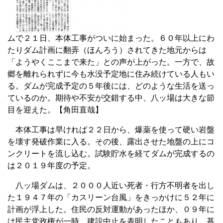
ムで２１日、本体工事がついに始まった。６０年以上にわ
たりダム計画に翻弄（ほんろう）されてきた地元からは
「ようやくここまで来た」との声が上がった。一方で、故
郷を離れられずに今も水没予定地に住み続けている人もい
る。ダムが完成予定の５年後には、どのような生活を送っ
ているのか。期待や不安が交錯する中、八ッ場は大きな節
目を迎えた。【角田直哉】
本体工事は早ければ２２日から、爆薬を使って硬い岩盤
を壊す発破作業に入る。その後、露出させた地盤の上にコ
ンクリートを流し込む。試験貯水を経てダムが完成するの
は２０１９年度の予定。
八ッ場ダムは、２０００人近い死者・行方不明者を出し
た１９４７年の「カスリーン台風」をきっかけに５２年に
計画が浮上した。住民の反対運動があったほか、０９年に
は民主党政権が一時、建設中止を表明したこともあり、基