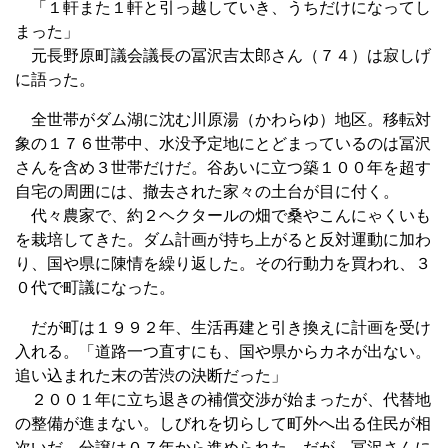
「１軒また１軒と引っ越していき、うちだけになってし
まった」
元長野原町議会議長の冨沢吉太郎さん（７４）は寂しげ
に語った。
全世帯がダム湖に沈む川原湯（かわらゆ）地区。移転対
象の１７６世帯中、水没予定地にとどまっているのは冨沢
さんを含め３世帯だけだ。谷あいに立つ築１００年を超す
自宅の周囲には、撤去された家々の土台が目に付く。
代々農家で、約２ヘクタールの畑で桑やこんにゃくいも
を栽培してきた。ダム計画が持ち上がると反対運動に加わ
り、国や県に陳情を繰り返した。その行動力を買われ、３
０代で町議になった。
だが町は１９９２年、生活再建と引き換えに計画を受け
入れる。「道路一つ直すにも、国や県からカネが出ない。
追い込まれた末の苦渋の決断だった」
２００１年に立ち退きの補償交渉が始まったが、代替地
の整備が進まない。しびれを切らして町外へ出る住民が相
次いだ。分譲は０７年から進められた。だが、冨沢さんに