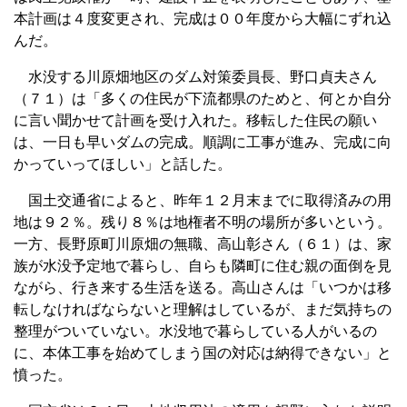
本計画は４度変更され、完成は００年度から大幅にずれ込
んだ。
水没する川原畑地区のダム対策委員長、野口貞夫さん
（７１）は「多くの住民が下流都県のためと、何とか自分
に言い聞かせて計画を受け入れた。移転した住民の願い
は、一日も早いダムの完成。順調に工事が進み、完成に向
かっていってほしい」と話した。
国土交通省によると、昨年１２月末までに取得済みの用
地は９２％。残り８％は地権者不明の場所が多いという。
一方、長野原町川原畑の無職、高山彰さん（６１）は、家
族が水没予定地で暮らし、自らも隣町に住む親の面倒を見
ながら、行き来する生活を送る。高山さんは「いつかは移
転しなければならないと理解はしているが、まだ気持ちの
整理がついていない。水没地で暮らしている人がいるの
に、本体工事を始めてしまう国の対応は納得できない」と
憤った。