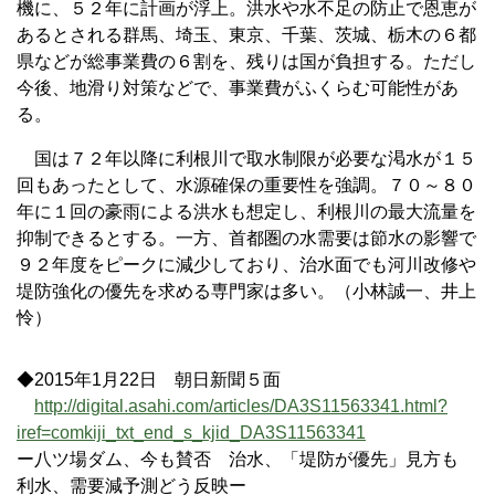
機に、５２年に計画が浮上。洪水や水不足の防止で恩恵が
あるとされる群馬、埼玉、東京、千葉、茨城、栃木の６都
県などが総事業費の６割を、残りは国が負担する。ただし
今後、地滑り対策などで、事業費がふくらむ可能性があ
る。
国は７２年以降に利根川で取水制限が必要な渇水が１５
回もあったとして、水源確保の重要性を強調。７０～８０
年に１回の豪雨による洪水も想定し、利根川の最大流量を
抑制できるとする。一方、首都圏の水需要は節水の影響で
９２年度をピークに減少しており、治水面でも河川改修や
堤防強化の優先を求める専門家は多い。（小林誠一、井上
怜）
◆2015年1月22日 朝日新聞５面
http://digital.asahi.com/articles/DA3S11563341.html?
iref=comkiji_txt_end_s_kjid_DA3S11563341
ー八ツ場ダム、今も賛否 治水、「堤防が優先」見方も
利水、需要減予測どう反映ー