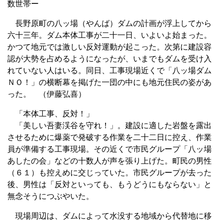
数世帯ー
長野原町の八ッ場（やんば）ダムの計画が浮上してから
六十三年。ダム本体工事が二十一日、いよいよ始まった。
かつて地元では激しい反対運動が起こった。次第に建設容
認が大勢を占めるようになったが、いまでもダムを受け入
れていない人はいる。同日、工事現場近くで「八ッ場ダム
ＮＯ！」の横断幕を掲げた一団の中にも地元住民の姿があ
った。 （伊藤弘喜）
「本体工事、反対！」
「美しい吾妻渓谷を守れ！」。建設に適した岩盤を露出
させるために爆薬で発破する作業を二十二日に控え、作業
員が準備する工事現場。その近くで市民グループ「八ッ場
あしたの会」などの十数人が声を張り上げた。町民の男性
（６１）も控えめに交じっていた。市民グループが去った
後、男性は「反対といっても、もうどうにもならない」と
無念そうにつぶやいた。
現場周辺は、ダムによって水没する地域から代替地に移