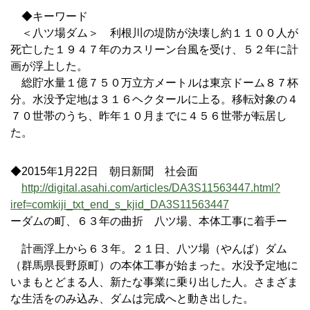
◆キーワード
＜八ツ場ダム＞ 利根川の堤防が決壊し約１１００人が
死亡した１９４７年のカスリーン台風を受け、５２年に計
画が浮上した。
総貯水量１億７５０万立方メートルは東京ドーム８７杯
分。水没予定地は３１６ヘクタールに上る。移転対象の４
７０世帯のうち、昨年１０月までに４５６世帯が転居し
た。
◆2015年1月22日 朝日新聞 社会面
http://digital.asahi.com/articles/DA3S11563447.html?
iref=comkiji_txt_end_s_kjid_DA3S11563447
ーダムの町、６３年の曲折 八ツ場、本体工事に着手ー
計画浮上から６３年。２１日、八ツ場（やんば）ダム
（群馬県長野原町）の本体工事が始まった。水没予定地に
いまもとどまる人、新たな事業に乗り出した人。さまざま
な生活をのみ込み、ダムは完成へと動き出した。