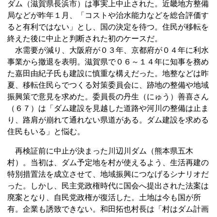
ダム（滋賀県長浜市）は事実上中止された。近畿地方整備
局などが昨年１月、「コストや治水能力などを総合評価す
ると有利ではない」とし、国の決定を待つ。住民が移転を
終えた後に中止と判断された初のケースだ。
水需要が減り、大阪府が０３年、京都府が０４年に利水
事業から撤退を表明。滋賀県で０６～１４年に知事を務め
た嘉田由紀子氏も建設に慎重な構えだった。地整などは昨
夏、移転住民らでつくる対策委員会に、跡地の整備や地域
振興策で意見を求めた。委員長の丹生（にゅう）善喜さん
（６７）は「ダム建設を見越した道路や河川の整備は止ま
り、路肩が崩れて通れない県道がある。ダム建設を求める
住民もいる」と悩む。
再検証前に中止が決まった川辺川ダム（熊本県五木
村）。当初は、ダム予定地を村が使えるよう、生活再建の
特別措置法を成立させて、地域振興につなげるシナリオだ
った。しかし、民主党政権時代に国会へ提出された法案は
廃案となり、自民党政権が復活した。土地は今も国が所
有。企業も誘致できない。和田拓也村長は「村はダム計画