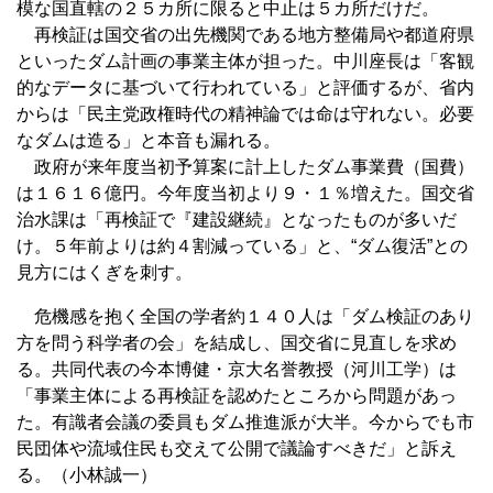
模な国直轄の２５カ所に限ると中止は５カ所だけだ。
再検証は国交省の出先機関である地方整備局や都道府県
といったダム計画の事業主体が担った。中川座長は「客観
的なデータに基づいて行われている」と評価するが、省内
からは「民主党政権時代の精神論では命は守れない。必要
なダムは造る」と本音も漏れる。
政府が来年度当初予算案に計上したダム事業費（国費）
は１６１６億円。今年度当初より９・１％増えた。国交省
治水課は「再検証で『建設継続』となったものが多いだ
け。５年前よりは約４割減っている」と、“ダム復活”との
見方にはくぎを刺す。
危機感を抱く全国の学者約１４０人は「ダム検証のあり
方を問う科学者の会」を結成し、国交省に見直しを求め
る。共同代表の今本博健・京大名誉教授（河川工学）は
「事業主体による再検証を認めたところから問題があっ
た。有識者会議の委員もダム推進派が大半。今からでも市
民団体や流域住民も交えて公開で議論すべきだ」と訴え
る。（小林誠一）