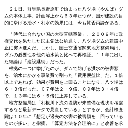
２１日、群馬県長野原町で始まった八ツ場（やんば）ダ
ムの本体工事。計画浮上から６３年たつが、国が建設の目
的に挙げる治水・利水の効果には、今も賛否両論がある。
「時代に合わない国の大型直轄事業」。２００９年に政
権交代を果たした民主党は公約通り、八ツ場ダムの建設中
止に突き進んだ。しかし、国土交通省関東地方整備局は、
ダムの必要性を他の治水策と比べて再検証。１１年に出し
た結論は「建設継続」だった。
根拠の一つに挙げたのが、ダムで防げる洪水の被害額
を、治水にかかる事業費で割った「費用便益比」だ。１倍
以上であれば、効果が費用を上回ることになり、八ツ場は
６・３倍だった。０７年は２・９倍、０９年は３・４倍
で、１３年には６・５倍に上昇している。
地方整備局は「利根川下流の堤防が未整備な現状を考慮
するなど最新データで見直している」とするが、会計検査
院は１０年に「想定が過去の水害の被害額を上回っている
ものが多い」と指摘。「算定方法を合理的に」と改善を求