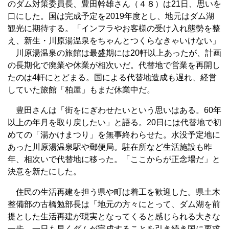
のダム対策委員長、豊田幹雄さん（４８）は21日、思いを
口にした。国は完成予定を2019年度とし、地元はダム湖
観光に期待する。「インフラやお客様の受け入れ態勢を整
え、新生・川原湯温泉をちゃんとつくらなきゃいけない」
川原湯温泉の旅館は最盛期には20軒以上あったが、計画
の長期化で廃業や休業が相次いだ。代替地で営業を再開し
たのは4軒にとどまる。国による代替地造成も遅れ、経営
していた旅館「柏屋」もまだ休業中だ。
豊田さんは「街をにぎわせたいという思いはある。60年
以上の年月を取り戻したい」と語る。20日には代替地で初
めての「湯かけまつり」を無事終わらせた。水没予定地に
あった川原湯温泉駅や郵便局。駐在所など生活施設も昨
年、相次いで代替地に移った。「ここからが正念場だ」と
決意を新たにした。
住民の生活再建を担う県や町は着工を歓迎した。県土木
整備部の古橋勉部長は「地元の方々にとって、ダム湖を前
提とした生活再建が現実となってくると感じられる大きな
一歩。一日も早くダムが完成することを引き続き国に要求