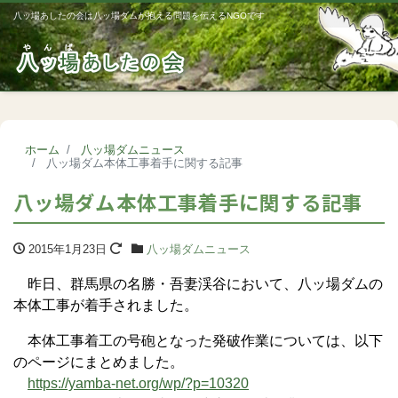
八ッ場あしたの会は八ッ場ダムが抱える問題を伝えるNGOです
Me
ホーム
八ッ場ダムニュース
八ッ場ダム本体工事着手に関する記事
八ッ場ダム本体工事着手に関する記事
2015年1月23日
八ッ場ダムニュース
昨日、群馬県の名勝・吾妻渓谷において、八ッ場ダムの
本体工事が着手されました。
本体工事着工の号砲となった発破作業については、以下
のページにまとめました。
https://yamba-net.org/wp/?p=10320