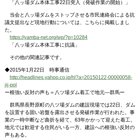
「八ッ場ダム本体工事22日突入（発破作業の開始）」
当会と八ッ場ダムをストップさせる市民連絡会による抗
議文提出など現地行動については、こちらに掲載しまし
た。
https://yamba-net.org/wp/?p=10284
「八ッ場ダム本体工事に抗議」
その他の関連記事です。
◆2015年1月22日 時事通信
http://headlines.yahoo.co.jp/hl?a=20150122-00000058-
jij-pol
ー根強い反対の声も＝八ツ場ダム着工で地元―群馬ー
群馬県長野原町の八ツ場ダムの建設現場では22日、ダム
を設置する固い岩盤を露出させる発破作業が行われた。事
業の一時中断など曲折を経て、63年かかって迎えた着工。
地元では歓迎する住民がいる一方、建設への根強い反対の
声もある。