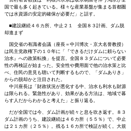
国で最も多く起きている。様々な産業基盤が集まる首都圏
では水資源の安定的確保が必要だ」と話す。
■建設継続４６カ所、中止２１ 全国８３計画、ダム脱
却進まず
国交省の有識者会議（座長＝中川博次・京大名誉教授）
は民主党政権下の１０年に「『できるだけダムに頼らない
治水』への政策転換」を提言。全国８３ダムについて必要
性の再検証が始まった。安全性や費用面で他の治水策と比
べ、住民の意見も聴いて判断するもので、「ダムありき」
からの脱却かと注目された。
中川座長は「財政状況が悪化する中、治水も利水も財源
は限られる。緊急性があり、効果がある方法は、地域で暮
らす人だからわかると考えた」と振り返る。
だが全国では今、ダム計画が続々と息を吹き返す。８３
ダム計画のうち、建設継続は４６カ所（５５％）で、中止
は２１カ所（２５％）。残る１６カ所で検証が続く。大規