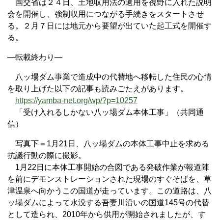
国交省は２４日、土地収用法の適用を視野に入れた説明
会を開催し、強制収用につながる手続きをスタートさせ
る。２月７日には地元から要望が出ていた起工式を開催す
る。
—転載終わり—
八ッ場ダム事業で造成中の代替地へ移転した住民の心情
を取り上げた以下の記事も読みごたえがあります。
https://yamba-net.org/wp/?p=10257
「受け入れるしかない八ッ場ダム本体工事」（共同通
信）
写真下＝1月21日、八ッ場ダムの本体工事中止を求める
抗議行動の際に撮影。
1月22日に本体工事開始の合図である発破作業が報道陣
を前にデモンストレーションされた現場のすぐそばを、草
津温泉へ向かうこの国道が走っています。この道路は、八
ッ場ダムによって水没する吾妻川沿いの国道145号の代替
として造られ、2010年から供用が開始されましたが、す