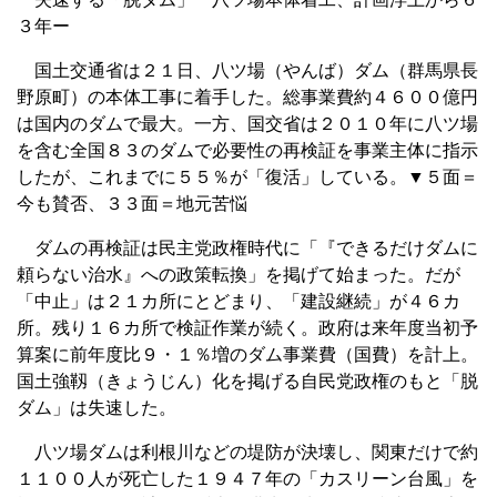
３年ー
国土交通省は２１日、八ツ場（やんば）ダム（群馬県長
野原町）の本体工事に着手した。総事業費約４６００億円
は国内のダムで最大。一方、国交省は２０１０年に八ツ場
を含む全国８３のダムで必要性の再検証を事業主体に指示
したが、これまでに５５％が「復活」している。▼５面＝
今も賛否、３３面＝地元苦悩
ダムの再検証は民主党政権時代に「『できるだけダムに
頼らない治水』への政策転換」を掲げて始まった。だが
「中止」は２１カ所にとどまり、「建設継続」が４６カ
所。残り１６カ所で検証作業が続く。政府は来年度当初予
算案に前年度比９・１％増のダム事業費（国費）を計上。
国土強靱（きょうじん）化を掲げる自民党政権のもと「脱
ダム」は失速した。
八ツ場ダムは利根川などの堤防が決壊し、関東だけで約
１１００人が死亡した１９４７年の「カスリーン台風」を