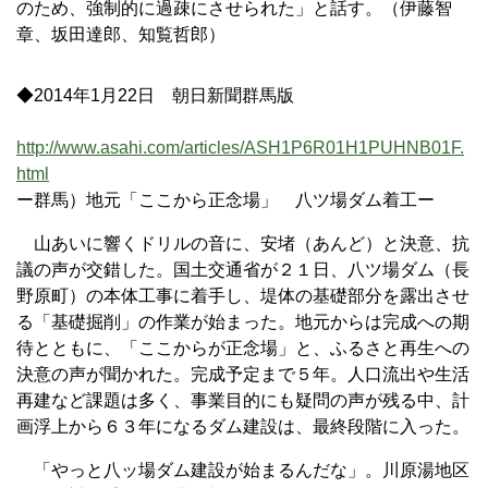
のため、強制的に過疎にさせられた」と話す。（伊藤智
章、坂田達郎、知覧哲郎）
◆2014年1月22日 朝日新聞群馬版
http://www.asahi.com/articles/ASH1P6R01H1PUHNB01F.
html
ー群馬）地元「ここから正念場」 八ツ場ダム着工ー
山あいに響くドリルの音に、安堵（あんど）と決意、抗
議の声が交錯した。国土交通省が２１日、八ツ場ダム（長
野原町）の本体工事に着手し、堤体の基礎部分を露出させ
る「基礎掘削」の作業が始まった。地元からは完成への期
待とともに、「ここからが正念場」と、ふるさと再生への
決意の声が聞かれた。完成予定まで５年。人口流出や生活
再建など課題は多く、事業目的にも疑問の声が残る中、計
画浮上から６３年になるダム建設は、最終段階に入った。
「やっと八ッ場ダム建設が始まるんだな」。川原湯地区