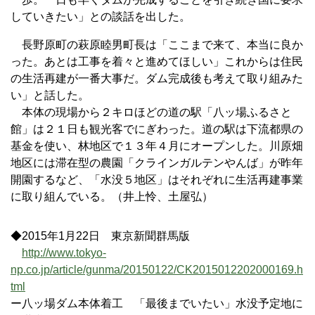
していきたい」との談話を出した。
長野原町の萩原睦男町長は「ここまで来て、本当に良か
った。あとは工事を着々と進めてほしい」これからは住民
の生活再建が一番大事だ。ダム完成後も考えて取り組みた
い」と話した。
本体の現場から２キロほどの道の駅「八ッ場ふるさと
館」は２１日も観光客でにぎわった。道の駅は下流都県の
基金を使い、林地区で１３年４月にオープンした。川原畑
地区には滞在型の農園「クラインガルテンやんば」が昨年
開園するなど、「水没５地区」はそれぞれに生活再建事業
に取り組んでいる。（井上怜、土屋弘）
◆2015年1月22日 東京新聞群馬版
http://www.tokyo-
np.co.jp/article/gunma/20150122/CK2015012202000169.h
tml
ー八ッ場ダム本体着工 「最後までいたい」水没予定地に