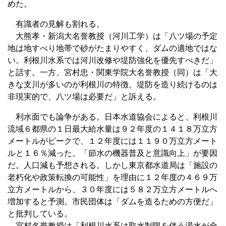
めた。
有識者の見解も割れる。
大熊孝・新潟大名誉教授（河川工学）は「八ツ場の予定
地は地すべり地帯で砂がたまりやすく、ダムの適地ではな
い。利根川水系では河川改修や堤防強化を優先すべきだ」
と話す。一方、宮村忠・関東学院大名誉教授（同）は「大
きな支川が多いのが利根川の特徴。堤防を造り続けるのは
非現実的で、八ツ場は必要だ」と訴える。
利水面でも論争がある。日本水道協会によると、利根川
流域６都県の１日最大給水量は９２年度の１４１８万立方
メートルがピークで、１２年度には１１９０万立方メート
ルと１６％減った。「節水の機器普及と意識向上」が要因
だ。人口減も予想される。しかし東京都水道局は「施設の
老朽化や政策転換の可能性」を理由に１２年度の４６９万
立方メートルから、３０年度には５８２万立方メートルへ
増加すると予測。市民団体は「ダムを造るための方便だ」
と批判している。
宮村名誉教授は「利根川水系は取水制限を伴う渇水が全