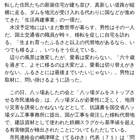
転した住民たちの新築住宅が建ち並び、真新しい道路が縦
横に走る。ダムを地元が受け入れる代わりに国などが進め
てきた「生活再建事業」の一環だ。
水没予定地にはいまだ数世帯が暮らす。男性はその一人
だ。国土交通省の職員が時々、移転を促しに自宅を訪れ
る。「生まれ育ったふるさと以上の代替地があるなら、い
つでも移るよ」。いつもそう伝えている。
辺りの風景は激変したが、愛着は変わらない。「六十歳
を過ぎて、よそに移るのは大変だよ。愛着は切り替えがき
かない。ふるさとには最後までいたいじゃない」。男性は
取材に、問い掛けるように語った。
この日、八ッ場あしたの会と「八ッ場ダムをストップさ
せる市民連絡会」は、八ッ場ダムが必要性に乏しく、地滑
り災害を誘発しかねないなどとして、抗議書を国交省八ッ
場ダム工事事務所に提出。国が工事を発注した移転代替地
で、建設資材として使われた鉄鋼スラグから基準値を超え
る有害物質が検出されたことについてもただしている。
市民連絡会の嶋津暉之（てるゆき）代表（７１）は「問