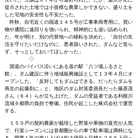
提示された土地では小規模な農業しかできない。盛り土を
した宅地の安全性も不安だった。
昨秋、自宅近くの国道１４５号が工事車両専用に。買い
物や通院に遠回りを強いられ、精神的にも追い詰められ
た。年が明け、別の代替地への移転を決めた。「自分の生
活を守りたいだけなのに、悪者扱いされた。ダムなど造ら
ず、そっとしておいてほしかった」
◇
国道のバイパス沿いにある道の駅「八ツ場ふるさと
館」。ダム建設に伴う地域振興施設として１３年４月にオ
ープンした。「反対してもダムはできる。だったらダムを
再生の起爆剤に」と、地区のダム対策委員長だった篠原茂
さん（６４）らが立ち上げた。ダムの受益者である利根川
流域６都県の負担で整備。住民が起こした株式会社で運営
する。
１５０戸の契約農家が栽培した野菜や果物の直売が人気
で、行楽シーズンには首都圏からの車で駐車場は満杯にな
る。開業１年の売り上げは約３億円と目標を２５％上回っ