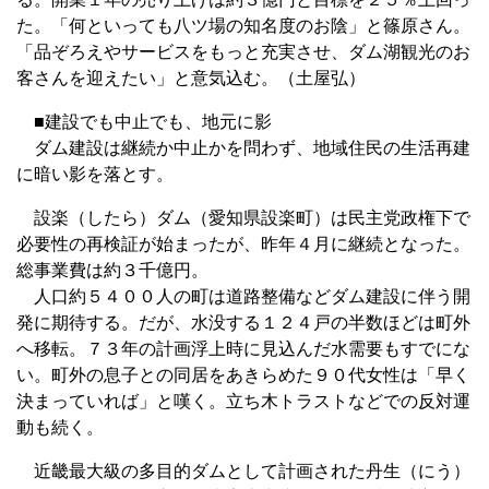
た。「何といっても八ツ場の知名度のお陰」と篠原さん。
「品ぞろえやサービスをもっと充実させ、ダム湖観光のお
客さんを迎えたい」と意気込む。（土屋弘）
■建設でも中止でも、地元に影
ダム建設は継続か中止かを問わず、地域住民の生活再建
に暗い影を落とす。
設楽（したら）ダム（愛知県設楽町）は民主党政権下で
必要性の再検証が始まったが、昨年４月に継続となった。
総事業費は約３千億円。
人口約５４００人の町は道路整備などダム建設に伴う開
発に期待する。だが、水没する１２４戸の半数ほどは町外
へ移転。７３年の計画浮上時に見込んだ水需要もすでにな
い。町外の息子との同居をあきらめた９０代女性は「早く
決まっていれば」と嘆く。立ち木トラストなどでの反対運
動も続く。
近畿最大級の多目的ダムとして計画された丹生（にう）