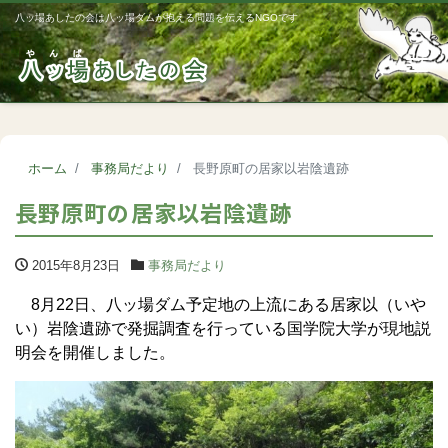
八ッ場あしたの会は八ッ場ダムが抱える問題を伝えるNGOです
Me
ホーム
事務局だより
長野原町の居家以岩陰遺跡
長野原町の居家以岩陰遺跡
2015年8月23日
事務局だより
8月22日、八ッ場ダム予定地の上流にある居家以（いや
い）岩陰遺跡で発掘調査を行っている国学院大学が現地説
明会を開催しました。