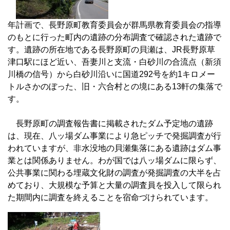
年計画で、長野原町教育委員会が群馬県教育委員会の指導
のもとに行った町内の遺跡の分布調査で確認された遺跡で
す。遺跡の所在地である長野原町の貝瀬は、JR長野原草
津口駅にほど近い、吾妻川と支流・白砂川の合流点（新須
川橋の信号）から白砂川沿いに国道292号を約1キロメー
トルさかのぼった、旧・六合村との境にある13軒の集落で
す。
長野原町の調査報告書に掲載されたダム予定地の遺跡
は、現在、八ッ場ダム事業により急ピッチで発掘調査が行
われていますが、非水没地の貝瀬集落にある遺跡はダム事
業とは関係ありません。わが国では八ッ場ダムに限らず、
公共事業に関わる埋蔵文化財の調査が発掘調査の大半を占
めており、大規模な予算と大量の調査員を投入して限られ
た期間内に調査を終えることを宿命づけられています。