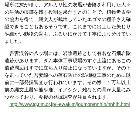
場所に灰が積り、アルカリ性の灰層が岩陰を利用した人々
の生活の痕跡を残す役割を果たすとのことで、植物考古学
の協力を得て、縄文人が栽培していたエゴマの種子さえ確
認できることもあるそうです。これまでに出土した矢じり
や細かい動物の骨も、ふるいにかけて丁寧により分けてい
ました。
吾妻渓谷の八ッ場には、岩陰遺跡として有名な石畑岩陰
遺跡があります。ダム本体工事現場のすぐ上流にあるこの
遺跡周辺はすでに立ち入り禁止になっていますが、その下
を走っていた吾妻線への落石防止の防御壁工事のために以
前に一部発掘調査が行われています。その際、１万年以上
前の縄文土器や熊や鹿、イノシシ、雉などの骨が大量にみ
つかっており、今後の発掘調査が注目されます。
http://www.tg.rim.or.jp/~ewakim/joumon/nnhih/nnhih.html