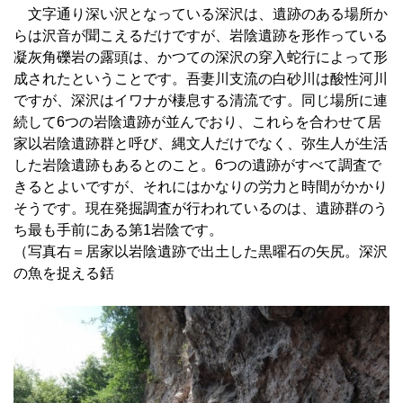
文字通り深い沢となっている深沢は、遺跡のある場所か
らは沢音が聞こえるだけですが、岩陰遺跡を形作っている
凝灰角礫岩の露頭は、かつての深沢の穿入蛇行によって形
成されたということです。吾妻川支流の白砂川は酸性河川
ですが、深沢はイワナが棲息する清流です。同じ場所に連
続して6つの岩陰遺跡が並んでおり、これらを合わせて居
家以岩陰遺跡群と呼び、縄文人だけでなく、弥生人が生活
した岩陰遺跡もあるとのこと。6つの遺跡がすべて調査で
きるとよいですが、それにはかなりの労力と時間がかかり
そうです。現在発掘調査が行われているのは、遺跡群のう
ち最も手前にある第1岩陰です。
（写真右＝居家以岩陰遺跡で出土した黒曜石の矢尻。深沢
の魚を捉える銛