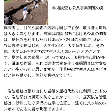
学術調査も公共事業関連の発
掘調査も、目的や調査の内容は同じですが、取り巻く環境
は大きく異なります。居家以岩陰遺跡における今夏の調査
は、夏休みを利用した8月13日から24日の期間に行われ、
谷口康浩団長はじめ、大学生28名、大学院生11名、その
他、大学OBや他大学の学生さんも加わったとのことで
す。夏の初めの猛暑とは打って変わり、8月後半は雨が多
く、繊細な作業、それに肉体労働を伴う発掘調査は大変な
ことが多かったと思いますが、作業中の学生さんはキビキ
ビと体を動かし、笑顔が爽やかでした。
岩陰遺跡は張り出した岩盤を屋根代わりに利用したもの
で、岩陰部分は風雨を防ぐことができます。居家以岩陰遺
跡は白砂川に注ぐ深沢の右岸に位置し、遠くに八ッ場のシ
ンボルである丸岩が眺望できます。