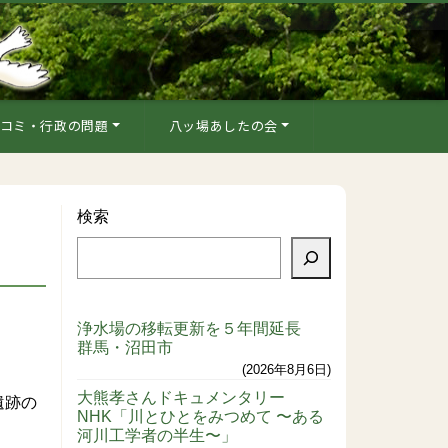
コミ・行政の問題
八ッ場あしたの会
検索
浄水場の移転更新を５年間延長
群馬・沼田市
2026年8月6日
大熊孝さんドキュメンタリー
遺跡の
NHK「川とひとをみつめて 〜ある
河川工学者の半生〜」