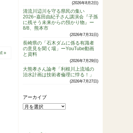
2026年8月2日
清流川辺川を守る県民の集い
2026−嘉田由紀子さん講演会『子孫
に残そう未来からの預かり物』ー
8/8、熊本市
2026年7月31日
長崎県の「石木ダムに係る有識者
の意見を聞く場」ーYouTube動画
t »
と資料
2026年7月29日
大熊孝さん論考「利根川上流域の
治水計画は技術者倫理に悖る！」
2026年7月27日
アーカイブ