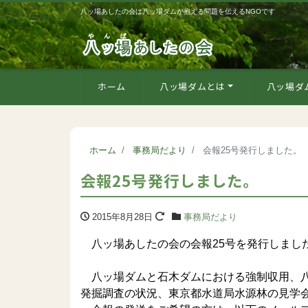
八ッ場あしたの会は八ッ場ダムが抱える問題を伝えるNGOです
ホーム
八ッ場ダムとは
八ッ場ダ
ホーム
事務局だより
会報25号発行しました。
会報25号発行しました。
2015年8月28日
事務局だより
八ッ場あしたの会の会報25号を発行しまし
八ッ場ダムと石木ダムにおける強制収用、八
発掘調査の状況、東京都水道局水源林の見学