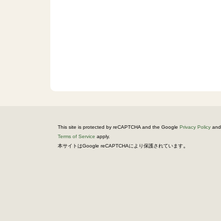
This site is protected by reCAPTCHA and the Google
Privacy Policy
and
Terms of Service
apply.
。
本サイトはGoogle reCAPTCHAにより保護されています