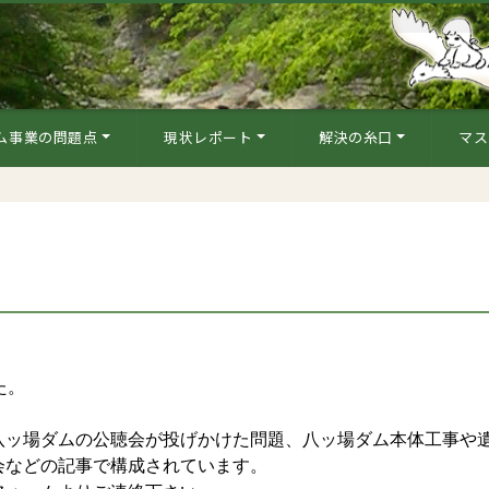
ム事業の問題点
現状レポート
解決の糸口
マス
た。
ッ場ダムの公聴会が投げかけた問題、八ッ場ダム本体工事や
会などの記事で構成されています。