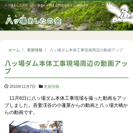
八ッ場あしたの会は八ッ場ダムが抱える問題を伝えるNGOです
Me
ホーム
更新情報
八ッ場ダム本体工事現場周辺の動画アップ
八ッ場ダム本体工事現場周辺の動画アッ
プ
2015年11月7日
更新情報
11月6日に八ッ場ダム本体工事現場を撮った動画をアッ
プしました。吾妻渓谷の小蓬莱からの動画と八ッ場大橋か
らの動画です。