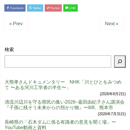
Facebook
Twitter
Pocket
LINE
« Prev
Next »
検索
大熊孝さんドキュメンタリー NHK「川とひとをみつめ
て 〜ある河川工学者の半生〜」
2026年8月2日
清流川辺川を守る県民の集い2026−嘉田由紀子さん講演会
『子孫に残そう未来からの預かり物』ー8/8、熊本市
2026年7月31日
長崎県の「石木ダムに係る有識者の意見を聞く場」ー
YouTube動画と資料