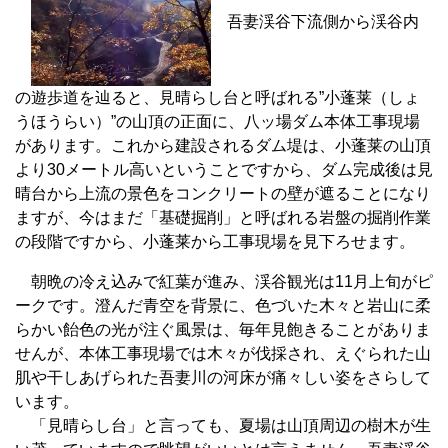
吾妻渓谷下流側から渓谷内
の遊歩道を辿ると、見晴らし台と呼ばれる”小蓬莱（しょ
うほうらい）”の山頂の正面に、八ッ場ダム本体工事現場
があります。これから建設されるダム堤は、小蓬莱の山頂
より30メートル高いということですから、ダム完成後は見
晴台から上流の景色をコンクリートの壁が遮ることになり
ますが、今はまだ「基礎掘削」と呼ばれる岩盤の掘削作業
の段階ですから、小蓬莱から工事現場を見下ろせます。
朝晩の冷え込みで紅葉が進み、渓谷観光は11月上旬がピ
ークです。澄んだ青空を背景に、色づいた木々と岩山に柔
らかい飴色の光が注ぐ風景は、毎年見飽きることがありま
せんが、本体工事現場では木々が伐採され、えぐられた山
肌や干しあげられた吾妻川の河床が痛々しい姿をさらして
います。
「見晴らし台」と言っても、夏場は山頂周辺の樹木が生