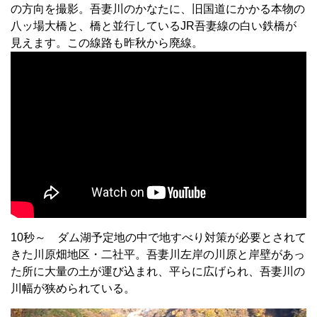
の方向を撮影。吾妻川のかなたに、旧国道にかかる本物の
八ッ場大橋と、橋と並行しているJR吾妻線の白い鉄橋が
見えます。この線路も昨秋から廃線。
10秒～ ダム湖予定地の中で地すべり対策が必要とされて
きた川原畑地区・二社平。吾妻川左岸の川原と岸壁があっ
た所に大量の土が運び込まれ、平らに広げられ、吾妻川の
川幅が狭められている。