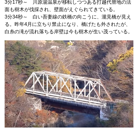
3分17秒～ 川原湯温泉が移転しつつある打越代替地の法
面も樹木が伐採され、壁面がえぐられてきている。
3分34秒～ 白い吾妻線の鉄橋の向こうに、瀧見橋が見え
る。昨年4月に立ちり禁止になり、橋げたも外されたが、
白糸の滝が流れ落ちる岸壁は今も樹木が生い茂っている。