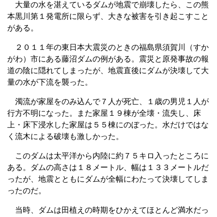
大量の水を湛えているダムが地震で崩壊したら、この熊
本黒川第１発電所に限らず、大きな被害を引き起こすこと
がある。
２０１１年の東日本大震災のときの福島県須賀川（すか
がわ）市にある藤沼ダムの例がある。震災と原発事故の報
道の陰に隠れてしまったが、地震直後にダムが決壊して大
量の水が下流を襲った。
濁流が家屋をのみ込んで７人が死亡、１歳の男児１人が
行方不明になった。また家屋１９棟が全壊・流失し、床
上・床下浸水した家屋は５５棟にのぼった。水だけではな
く流木による破壊も激しかった。
このダムは太平洋から内陸に約７５キロ入ったところに
ある。ダムの高さは１８メートル、幅は１３３メートルだ
ったが、地震とともにダムが全幅にわたって決壊してしま
ったのだ。
当時、ダムは田植えの時期をひかえてほとんど満水だっ