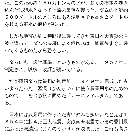
た。このため約１５０万トンもの水が、多くの樹木を巻き
込んだ鉄砲水となって下流の集落を襲った。ダムの下流約
５００メートルのところにある滝地区でも高さ２メートル
を超える泥水の痕跡が残った。
しかも地震の約１時間後に襲ってきた東日本大震災の津
波と違って、ダムの決壊による鉄砲水は、地震後すぐに襲
ってくるものだから恐ろしい。
ダムにも「設計基準」というものがある。１９５７年に
制定され、以後、改訂が続いている。
だが藤沼ダムは最初の制定前、１９４９年に完成した古
いダムだった。灌漑（かんがい）に使う農業用水のための
もので、土を台形状に固めた「アースフィルダム」であ
る。
日本には農業用に作られた古いダムも多い。たとえば１
８５４年に起きた巨大地震、安政南海地震でいまの香川県
にあった満濃池（まんのういけ）が決壊した。これも高さ