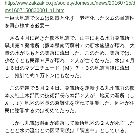
http://www.zakzak.co.jp/society/domestic/news/20160715/d
ms1607150830001-n1.htm
ー巨大地震でダムは凶器と化す 老朽化したダムの耐震性
を再点検する必要ー
さる４月に起きた熊本地震で、山中にある水力発電所・
黒川第１発電所（熊本県南阿蘇村）の貯水施設が壊れ、大
量の水がふもとの集落に流出した。このため、集落では、
少なくとも民家９戸が壊れ、２人が亡くなった。水は４月
１６日のマグニチュード（Ｍ）７・３の地震直後に流出
し、推計で約１万トンにもなった。
この問題で５月２４日、発電所を運転する九州電力の熊
本支社土木部門の技術部長ら幹部２人が、地元の新所（し
んしょ）地区の区長の避難先を訪ねて謝罪した。同社が住
民に謝罪するのは初めてだった。
しかし九電は斜面が崩落して新所地区の２人が死亡した
ことと水の流出との因果関係は「調査中」としている。