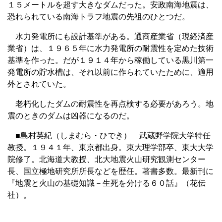
１５メートルを超す大きなダムだった。安政南海地震は、
恐れられている南海トラフ地震の先祖のひとつだ。
水力発電所にも設計基準がある。通商産業省（現経済産
業省）は、１９６５年に水力発電所の耐震性を定めた技術
基準を作った。だが１９１４年から稼働している黒川第一
発電所の貯水槽は、それ以前に作られていたために、適用
外とされていた。
老朽化したダムの耐震性を再点検する必要があろう。地
震のときのダムは凶器になるのだ。
■島村英紀（しまむら・ひでき） 武蔵野学院大学特任
教授。１９４１年、東京都出身。東大理学部卒、東大大学
院修了。北海道大教授、北大地震火山研究観測センター
長、国立極地研究所所長などを歴任。著書多数。最新刊に
『地震と火山の基礎知識－生死を分ける６０話』（花伝
社）。