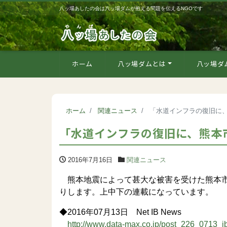
八ッ場あしたの会は八ッ場ダムが抱える問題を伝えるNGOです
ホーム
八ッ場ダムとは
八ッ場ダ
ホーム
関連ニュース
「水道インフラの復旧に、熊
「水道インフラの復旧に、熊本市は
2016年7月16日
関連ニュース
熊本地震によって甚大な被害を受けた熊本市
りします。上中下の連載になっています。
◆2016年07月13日 Net IB News
http://www.data-max.co.jp/post_226_0713_