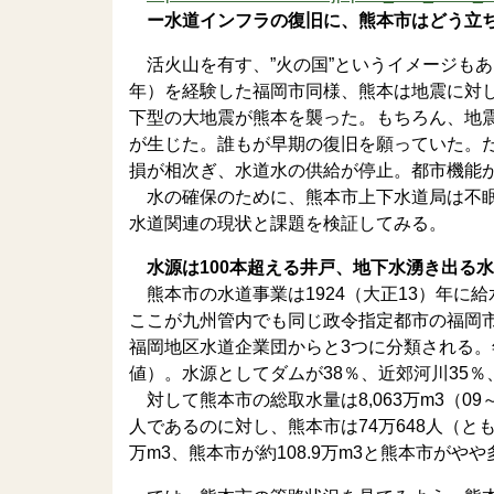
ー水道インフラの復旧に、熊本市はどう立
活火山を有す、”火の国”というイメージもあ
年）を経験した福岡市同様、熊本は地震に対
下型の大地震が熊本を襲った。もちろん、地
が生じた。誰もが早期の復旧を願っていた。だ
損が相次ぎ、水道水の供給が停止。都市機能
水の確保のために、熊本市上下水道局は不眠
水道関連の現状と課題を検証してみる。
水源は100本超える井戸、地下水湧き出る
熊本市の水道事業は1924（大正13）年に
ここが九州管内でも同じ政令指定都市の福岡
福岡地区水道企業団からと3つに分類される。年間
値）。水源としてダムが38％、近郊河川35
対して熊本市の総取水量は8,063万m3（09
人であるのに対し、熊本市は74万648人（とも
万m3、熊本市が約108.9万m3と熊本市がやや