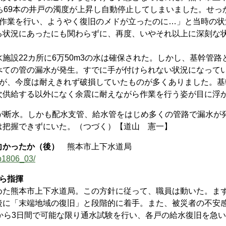
ち69本の井戸の濁度が上昇し自動停止してしまいました。せっか
水作業を行い、ようやく復旧のメドが立ったのに…」と当時の状
る状況にあったにも関わらずに、再度、いやそれ以上に深刻な
設22カ所に6万50m3の水は確保された。しかし、基幹管路
べての管の漏水が発生。すでに手が付けられない状況になって
分が、今度は耐えきれず破損していたものが多くありました。基
次供給する以外になく余震に耐えながら作業を行う姿が目に浮
が断水。しかも配水支管、給水管をはじめ多くの管路で漏水が
は把握できずにいた。（つづく）【道山 憲一】
向かったか（後）
熊本市上下水道局
ib1806_03/
ら指揮
た熊本市上下水道局。この方針に従って、職員は動いた。ま
後に「末端地域の復旧」と段階的に着手。また、被災者の不安
から3日間で可能な限り通水試験を行い、各戸の給水復旧を急