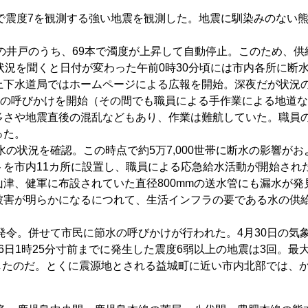
地方で震度7を観測する強い地震を観測した。地震に馴染みのない
の井戸のうち、69本で濁度が上昇して自動停止。このため、供
状況を聞くと日付が変わった午前0時30分頃には市内各所に断
上下水道局ではホームページによる広報を開始。深夜だが状況
との呼びかけを開始（その間でも職員による手作業による地道
多さや地震直後の混乱などもあり、作業は難航していた。職員
った。
の状況を確認。この時点で約5万7,000世帯に断水の影響がお
を市内11カ所に設置し、職員による応急給水活動が開始され
津、健軍に布設されていた直径800mmの送水管にも漏水が発
被害が明らかになるにつれて、生活インフラの要である水の供
発令。併せて市民に節水の呼びかけが行われた。4月30日の気
16日1時25分寸前までに発生した震度6弱以上の地震は3回。最
観測したのだ。とくに震源地とされる益城町に近い市内北部では、