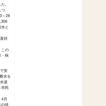
した。
しつ
0～28
306
断水と
の直径
。この
軍・秋
圧で安
断水を
の水道
き市民
。4月
水の供