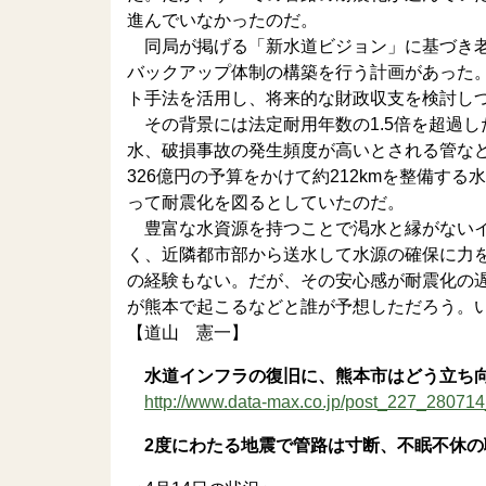
進んでいなかったのだ。
同局が掲げる「新水道ビジョン」に基づき老
バックアップ体制の構築を行う計画があった。
ト手法を活用し、将来的な財政収支を検討し
その背景には法定耐用年数の1.5倍を超過
水、破損事故の発生頻度が高いとされる管など
326億円の予算をかけて約212kmを整備す
って耐震化を図るとしていたのだ。
豊富な水資源を持つことで渇水と縁がないイ
く、近隣都市部から送水して水源の確保に力
の経験もない。だが、その安心感が耐震化の
が熊本で起こるなどと誰が予想しただろう。
【道山 憲一】
水道インフラの復旧に、熊本市はどう立ち
http://www.data-max.co.jp/post_227_28071
2度にわたる地震で管路は寸断、不眠不休の