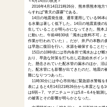
＜4月14日の状況＞
2016年4月14日21時26分、熊本県熊本
らすれば”青天の霹靂”である。
14日の地震発生後、通常運用している96本
る水量は著しく低下した。14日の地震直後の
生していることが明らかになってきた。熊本
に動いた。午前4時30頃「濁水は飲料不可」
作業が行われていた）。だが、井戸の本数の
は早急に復旧を行い、水源を確保することだ
15日の10時頃には市内各所で濁水および断水
おり、早急な対策を打ち出し応急給水ポイント
た、懸念されていた配水管の漏水のほか、沼山
た。配水管にも影響が出てきたのだ。地震の
難になりつつあった。
11時30分には中心市街地に緊急節水警報を
表によると4月14日21時26分から本震となる
は6弱～7、マグニチュードは5.8～6.4を
の被害とその影響が明らかとなった。