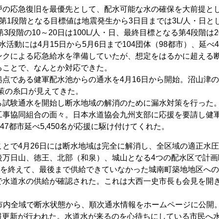
の応急復旧を最優先として、配水可能な水の確保を大前提と
第1段階となる目標値は地震発生から3日目までは3L/人・日と
第3段階の10～20日は100L/人・日、最終目標となる第4段階は2
活動には4月15日から5月6日まで104団体（98都市）、延べ4,
ンクによる応急給水を準備していたが、想定をはるかに超える
ることで、なんとか対応できた。
点である健軍配水池からの通水を4月16日から開始。沼山津
対策の糸口が見えてきた。
試験通水を開始し断水地域の解消のために漏水対策を行った
工事協同組合の面々。日本水道協会九州支部に応援を要請し健
47都市延べ5,450名が応援に駆け付けてくれた。
とで4月26日には断水地域は完全に解消し、全区域の適正水
後万日山、徳王、北部（和泉）、城山となる4つの配水区で計画
験を終えて、最後まで供給できていなかった城南町築地地区へ
で水道水の供給が確認された。これは大西一史市長も会見を開
在市内全域で断水状態から、順次通水情報をホームページに公開
の情報更新が行われた。水道水が来るのを心待ちにしている市民へ