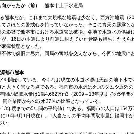
ち向かったか（前）
熊本市上下水道局
る熊本だが、これまで大規模な地震は少なく、西方沖地震（20
してさほどの警戒心を持っていなかった。そこに青天の霹靂と
震の影響で熊本市における水道管は破損。各地で水道水の供給
が、16日の本震により前震に耐えていた管路も持ちこたえら
が麻痺状態となった。
不休で復旧に尽力。同局の奮戦を交えながら、今回の地震に
水源都市熊本
給水を開始している。今もなお現在の水道水源は天然の地下水で
市と大きく異なる点である。福岡市の水源は8つのダムや近郊の
の総取水量は1億4,662万m3（2009～13年度までの5年間
％、同企業団からの取水27％の比率となっている。
～13年度までの5年間の平均値）である。福岡市の人口は154万3,
に16年3月1日現在）。1人当たりの平均年間取水量は福岡市が約
多い。