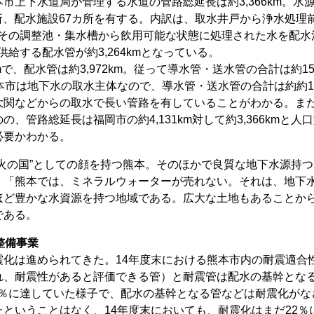
上下水道局が管理する水道の管路総延長は約3,366km。水
カ所、配水施設67カ所を有する。内訳は、取水井戸から浄水処理
。その調整池・集水槽から飲用可能な状態に処理された水を配水
給する配水管が約3,264kmとなっている。
で、配水管は約3,972km。従って導水管・送水管の合計は約15
本市は地下水の取水主体なので、導水管・送水管の合計は約約10
大関などからの取水で長い管路を有していることがわかる。ま
管路総延長は福岡市の約4,131km対して約3,366kmと人
必要かわかる。
火の国”としての顔を持つ熊本。そのほかで良質な地下水源持つ
。「熊本では、ミネラルウォーターが売れない。それは、地下
ほど豊かな水資源を持つ地域である。広大な土地もあることか
である。
整備事業
化は進められてきた。14年度末における熊本市内の耐震適合
れ、耐震性があると評価できる管）と耐震管は配水の基幹とな
74％に達していた様子で、配水の基幹となる管などは耐震化がな
ということはなく、14年度末においても、耐震化はまだ22％