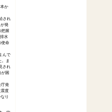
熊本か
給され
水が発
の把握
な排水
の使命
よんで
た。ま
見され
給が困
象庁発
大震度
かなり