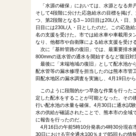
「水源の確保」においては、水源となる井戸
そして4段階に分けた応急給水の目標を掲げ、
つ、第2段階となる3～10日目は20L/人・日、
日目には230L/人・日としたのだ。この応急給水
名の支援を受けた。市では給水車や車載用タ
なり、他都市や自衛隊による給水支援を受け
次に「基幹管路の復旧」では、最重要排水拠
800mmの送水管の通水を開始するなど復旧
最後に「末端地域の復旧」として配水池から
配水管等の漏水修理を担当したのは熊本市管
田配水地区の漏水調査を実施し、4月19日から
このように段階的かつ早急な作業を行ったこ
定した配水をすることが可能となった。その
行い配水池の水量を確保。4月30日に通水試
水の供給が確認されたことで、熊本市の全域
に報告を行ったのだ。
4月16日の午前5時10分発表の4時30分現
30日における完全通水100％まで85回も