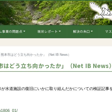
ム事業の問題点
現状レポート
解決の糸口
マス
本市はどう立ち向かったか」（Net IB News）
どう立ち向かったか」（Net IB News
が水道施設の復旧にいかに取り組んだかについての検証記事
ib1806_01/