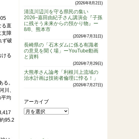
2026年8月2日
清流川辺川を守る県民の集い
2026−嘉田由紀子さん講演会『子孫
05
に残そう未来からの預かり物』ー
なる直
8/8、熊本市
に支障
2026年7月31日
れず破
長崎県の「石木ダムに係る有識者
の意見を聞く場」ーYouTube動画
おける
と資料
2026年7月29日
大熊孝さん論考「利根川上流域の
治水計画は技術者倫理に悖る！」
ある。
2026年7月27日
河川、
の平均
アーカイブ
417
95.2