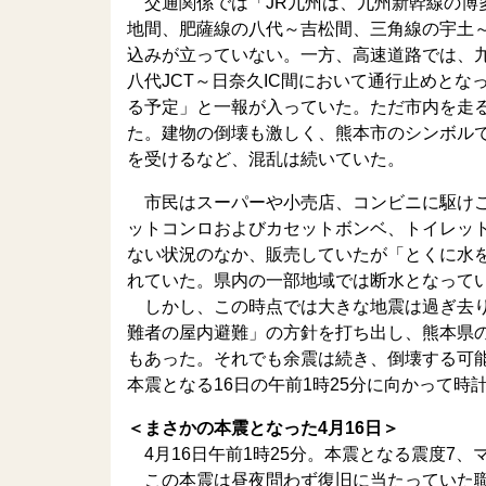
交通関係では「JR九州は、九州新幹線の博
地間、肥薩線の八代～吉松間、三角線の宇土
込みが立っていない。一方、高速道路では、九
八代JCT～日奈久IC間において通行止めと
る予定」と一報が入っていた。ただ市内を走
た。建物の倒壊も激しく、熊本市のシンボル
を受けるなど、混乱は続いていた。
市民はスーパーや小売店、コンビニに駆けこ
ットコンロおよびカセットボンベ、トイレッ
ない状況のなか、販売していたが「とくに水
れていた。県内の一部地域では断水となって
しかし、この時点では大きな地震は過ぎ去り
難者の屋内避難」の方針を打ち出し、熊本県
もあった。それでも余震は続き、倒壊する可
本震となる16日の午前1時25分に向かって時
＜まさかの本震となった4月16日＞
4月16日午前1時25分。本震となる震度7、
この本震は昼夜問わず復旧に当たっていた職