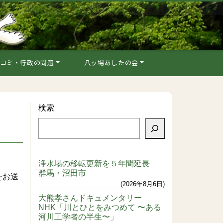
コミ・行政の問題
八ッ場あしたの会
検索
）
浄水場の移転更新を５年間延長
群馬・沼田市
をお送
2026年8月6日
大熊孝さんドキュメンタリー
NHK「川とひとをみつめて 〜ある
河川工学者の半生〜」