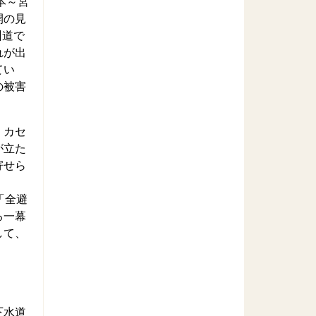
本～宮
開の見
州道で
れが出
てい
の被害
、カセ
が立た
寄せら
「全避
る一幕
して、
下水道