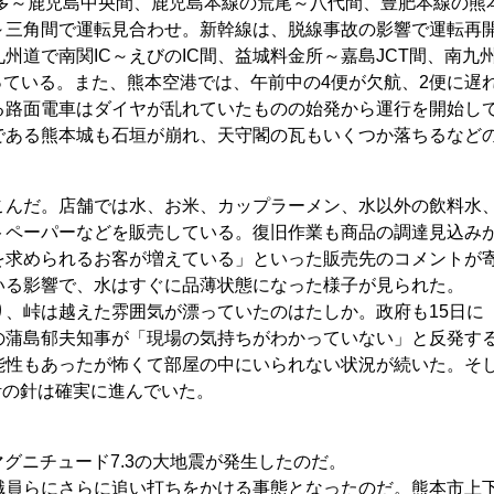
多～鹿児島中央間、鹿児島本線の荒尾～八代間、豊肥本線の熊
～三角間で運転見合わせ。新幹線は、脱線事故の影響で運転再
州道で南関IC～えびのIC間、益城料金所～嘉島JCT間、南九
なっている。また、熊本空港では、午前中の4便が欠航、2便に遅
る路面電車はダイヤが乱れていたものの始発から運行を開始し
である熊本城も石垣が崩れ、天守閣の瓦もいくつか落ちるなど
んだ。店舗では水、お米、カップラーメン、水以外の飲料水
トペーパーなどを販売している。復旧作業も商品の調達見込み
を求められるお客が増えている」といった販売先のコメントが
いる影響で、水はすぐに品薄状態になった様子が見られた。
、峠は越えた雰囲気が漂っていたのはたしか。政府も15日に
の蒲島郁夫知事が「現場の気持ちがわかっていない」と反発す
能性もあったが怖くて部屋の中にいられない状況が続いた。そ
計の針は確実に進んでいた。
マグニチュード7.3の大地震が発生したのだ。
員らにさらに追い打ちをかける事態となったのだ。熊本市上