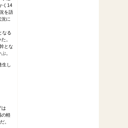
く14
況を語
状況に
となる
いた。
幹とな
かぶ。
発生し
ずは
感の軽
いだ。