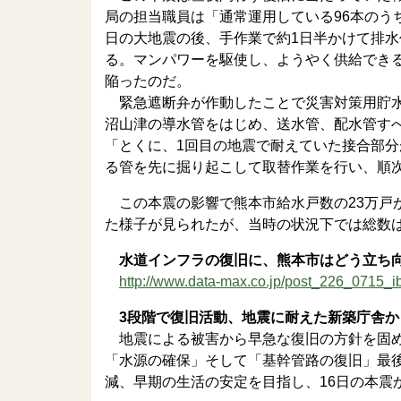
局の担当職員は「通常運用している96本のう
日の大地震の後、手作業で約1日半かけて排
る。マンパワーを駆使し、ようやく供給でき
陥ったのだ。
緊急遮断弁が作動したことで災害対策用貯水施
沼山津の導水管をはじめ、送水管、配水管す
「とくに、1回目の地震で耐えていた接合部
る管を先に掘り起こして取替作業を行い、順
この本震の影響で熊本市給水戸数の23万戸
た様子が見られたが、当時の状況下では総数
水道インフラの復旧に、熊本市はどう立ち
http://www.data-max.co.jp/post_226_0715_
3段階で復旧活動、地震に耐えた新築庁舎か
地震による被害から早急な復旧の方針を固め
「水源の確保」そして「基幹管路の復旧」最
減、早期の生活の安定を目指し、16日の本震