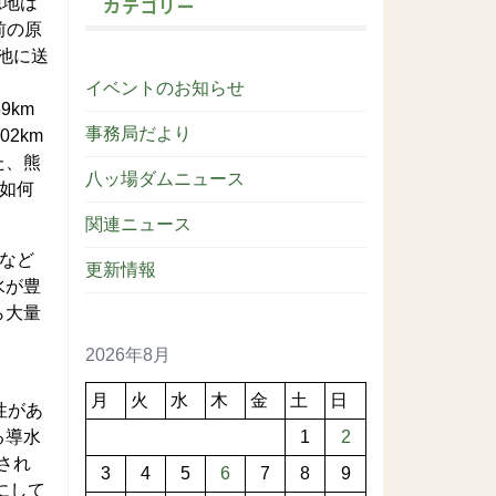
カテゴリー
源地は
前の原
池に送
イベントのお知らせ
9km
事務局だより
2km
た、熊
八ッ場ダムニュース
口如何
関連ニュース
など
更新情報
水が豊
ら大量
2026年8月
月
火
水
木
金
土
日
性があ
る導水
1
2
され
3
4
5
6
7
8
9
にして