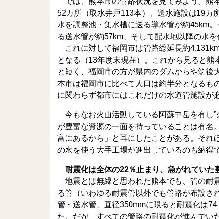
では、熊本市の管路状況を見てみよう。熊本市
52カ所（取水井戸113本）、送水施設は19
水を調整池・集水槽に送る導水管が約45km
る送水管が約57km、そして配水地以降の水を供
これに対して福岡市は管路総延長約4,131km
となる（13年度末現在）。これから見ると熊
と短く、福岡市の方が県内のダムからや筑後
本市は福岡市に比べて人口は約半分となるものの、
に関わらず都市にはこれだけの水道管施設が
今もなお火山活動している阿蘇中岳を有し”
が豊富な資源の一面を持っていることは有名
富にあるから」と耳にしたことがある。それ
の水を使う大手工場が進出しているのも納得
耐震化は全体の22％止まり、急がれていた
地震とは無縁と思われた熊本でも、管の耐震
る管（いわゆる耐震管以外でも管路が布設さ
管・送水管、直径350mmに限ると耐震化は
た。だが、すべての管路の耐震化が進んでいた