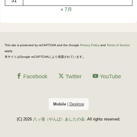
31
« 7月
This site is protected by reCAPTCHA and the Google
Privacy Policy
and
Terms of Service
apply.
。
本サイトはGoogle reCAPTCHAにより保護されています
Facebook
Twitter
YouTube
Mobile
|
Desktop
(C) 2026
八ッ場（やんば）あしたの会
. All rights reserved.