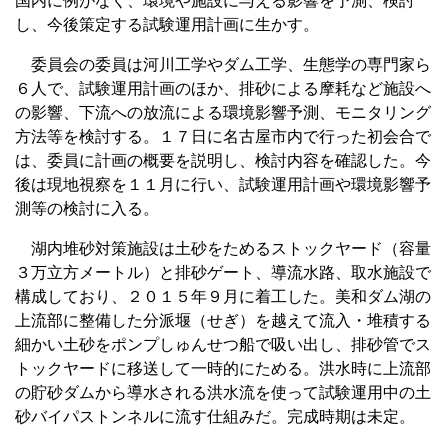
国内に例がなく、環境や施設に与える影響を予測、検討
し、今後策定する試験運用計画に生かす。
委員会の委員は河川工学やダム工学、生態学の専門家ら
６人で、試験運用計画のほか、排砂による摩耗など施設へ
の影響、下流への放流による環境影響予測、モニタリング
方法等を検討する。１７日に名古屋市内で行った初会合で
は、委員に計画の概要を説明し、検討内容を確認した。今
後は現地視察を１１月に行い、試験運用計画や環境影響予
測等の検討に入る。
湖内堆砂対策施設は土砂をためるストックヤード（容量
３万立方メートル）と排砂ゲート、導流水路、取水施設で
構成しており、２０１５年９月に着工した。美和ダム湖の
上流部に整備した分派堰（せぎ）を越えて流入・堆積する
細かい土砂をポンプしゅんせつ船で吸い出し、排砂管でス
トックヤードに移送して一時的にためる。洪水時に上流部
の貯砂ダムから導水される洪水流を使って試験運用中の土
砂バイパストンネルに流す仕組みだ。完成時期は未定。