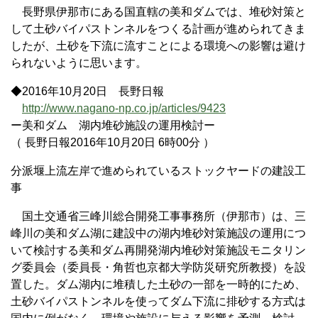
長野県伊那市にある国直轄の美和ダムでは、堆砂対策と
して土砂バイパストンネルをつくる計画が進められてきま
したが、土砂を下流に流すことによる環境への影響は避け
られないように思います。
◆2016年10月20日 長野日報
http://www.nagano-np.co.jp/articles/9423
ー美和ダム 湖内堆砂施設の運用検討ー
（ 長野日報2016年10月20日 6時00分 ）
分派堰上流左岸で進められているストックヤードの建設工
事
国土交通省三峰川総合開発工事事務所（伊那市）は、三
峰川の美和ダム湖に建設中の湖内堆砂対策施設の運用につ
いて検討する美和ダム再開発湖内堆砂対策施設モニタリン
グ委員会（委員長・角哲也京都大学防災研究所教授）を設
置した。ダム湖内に堆積した土砂の一部を一時的にため、
土砂バイパストンネルを使ってダム下流に排砂する方式は