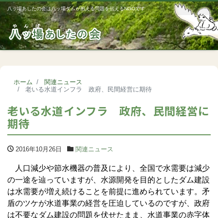
八ッ場あしたの会は八ッ場ダムが抱える問題を伝えるNGOです
Me
ホーム
関連ニュース
老いる水道インフラ 政府、民間経営に期待
老いる水道インフラ 政府、民間経営に
期待
2016年10月26日
関連ニュース
人口減少や節水機器の普及により、全国で水需要は減少
の一途を辿っていますが、水源開発を目的としたダム建設
は水需要が増え続けることを前提に進められています。矛
盾のツケが水道事業の経営を圧迫しているのですが、政府
は不要なダム建設の問題を伏せたまま、水道事業の赤字体