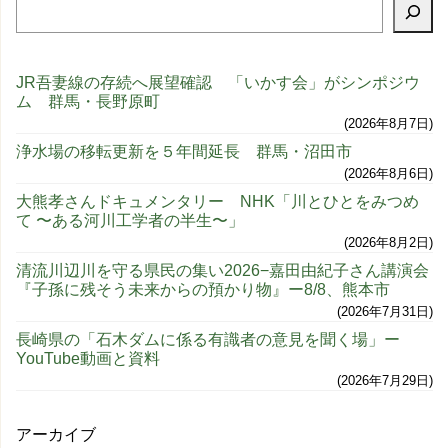
JR吾妻線の存続へ展望確認 「いかす会」がシンポジウ
ム 群馬・長野原町
2026年8月7日
浄水場の移転更新を５年間延長 群馬・沼田市
2026年8月6日
大熊孝さんドキュメンタリー NHK「川とひとをみつめ
て 〜ある河川工学者の半生〜」
2026年8月2日
清流川辺川を守る県民の集い2026−嘉田由紀子さん講演会
『子孫に残そう未来からの預かり物』ー8/8、熊本市
2026年7月31日
長崎県の「石木ダムに係る有識者の意見を聞く場」ー
YouTube動画と資料
2026年7月29日
アーカイブ