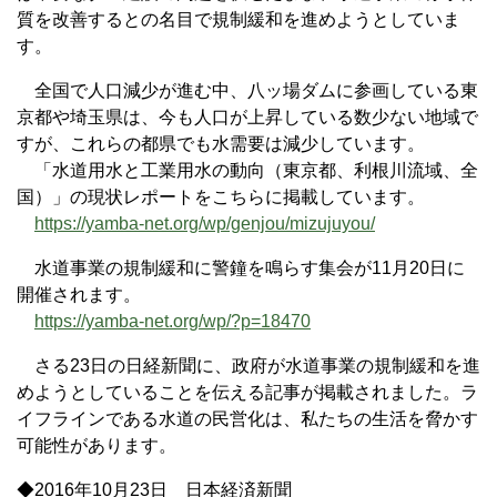
質を改善するとの名目で規制緩和を進めようとしていま
す。
全国で人口減少が進む中、八ッ場ダムに参画している東
京都や埼玉県は、今も人口が上昇している数少ない地域で
すが、これらの都県でも水需要は減少しています。
「水道用水と工業用水の動向（東京都、利根川流域、全
国）」の現状レポートをこちらに掲載しています。
https://yamba-net.org/wp/genjou/mizujuyou/
水道事業の規制緩和に警鐘を鳴らす集会が11月20日に
開催されます。
https://yamba-net.org/wp/?p=18470
さる23日の日経新聞に、政府が水道事業の規制緩和を進
めようとしていることを伝える記事が掲載されました。ラ
イフラインである水道の民営化は、私たちの生活を脅かす
可能性があります。
◆2016年10月23日 日本経済新聞