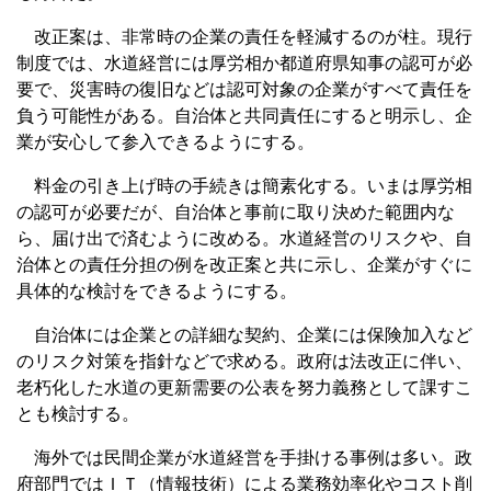
改正案は、非常時の企業の責任を軽減するのが柱。現行
制度では、水道経営には厚労相か都道府県知事の認可が必
要で、災害時の復旧などは認可対象の企業がすべて責任を
負う可能性がある。自治体と共同責任にすると明示し、企
業が安心して参入できるようにする。
料金の引き上げ時の手続きは簡素化する。いまは厚労相
の認可が必要だが、自治体と事前に取り決めた範囲内な
ら、届け出で済むように改める。水道経営のリスクや、自
治体との責任分担の例を改正案と共に示し、企業がすぐに
具体的な検討をできるようにする。
自治体には企業との詳細な契約、企業には保険加入など
のリスク対策を指針などで求める。政府は法改正に伴い、
老朽化した水道の更新需要の公表を努力義務として課すこ
とも検討する。
海外では民間企業が水道経営を手掛ける事例は多い。政
府部門ではＩＴ（情報技術）による業務効率化やコスト削