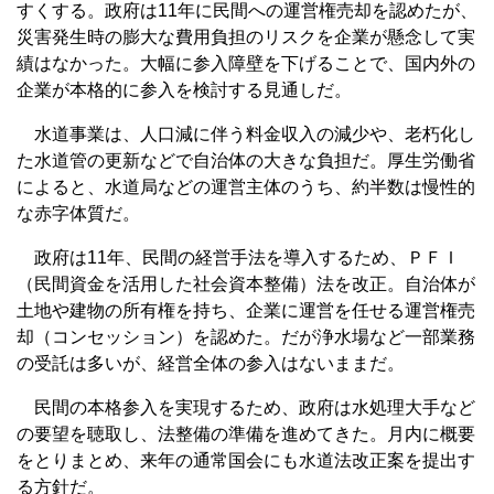
すくする。政府は11年に民間への運営権売却を認めたが、
災害発生時の膨大な費用負担のリスクを企業が懸念して実
績はなかった。大幅に参入障壁を下げることで、国内外の
企業が本格的に参入を検討する見通しだ。
水道事業は、人口減に伴う料金収入の減少や、老朽化し
た水道管の更新などで自治体の大きな負担だ。厚生労働省
によると、水道局などの運営主体のうち、約半数は慢性的
な赤字体質だ。
政府は11年、民間の経営手法を導入するため、ＰＦＩ
（民間資金を活用した社会資本整備）法を改正。自治体が
土地や建物の所有権を持ち、企業に運営を任せる運営権売
却（コンセッション）を認めた。だが浄水場など一部業務
の受託は多いが、経営全体の参入はないままだ。
民間の本格参入を実現するため、政府は水処理大手など
の要望を聴取し、法整備の準備を進めてきた。月内に概要
をとりまとめ、来年の通常国会にも水道法改正案を提出す
る方針だ。