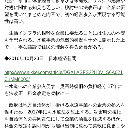
たが、水道全体を経営できるかは未知数。リスクの把握や
対処に関する知見も乏しい。検討中の法改正は、企業の要
望を聞いてまとめた内容で、初の経営参入が実現する可能
性は高い。
生活インフラの根幹を企業に委ねることには住民の不安
も予想される。水道事業の危機的状況を十分に開示した上
で、丁寧な議論で住民の理解を得る必要がある。
◆2016年10月23日 日本経済新聞
http://www.nikkei.com/article/DGXLASFS22H0V_S6A021
C1MM8000/
ー水道への企業参入促す 災害時復旧の負担軽く 17年に
も法改正 料金改定も柔軟にー
政府は地方自治体が手掛ける水道事業への企業の参入を
促すため、2017年にも水道法を改正する。災害時の復旧
を自治体との共同責任にして企業の負担を軽減するほか、
料金の改定も認可制から届け出制に改めて柔軟に変更しや