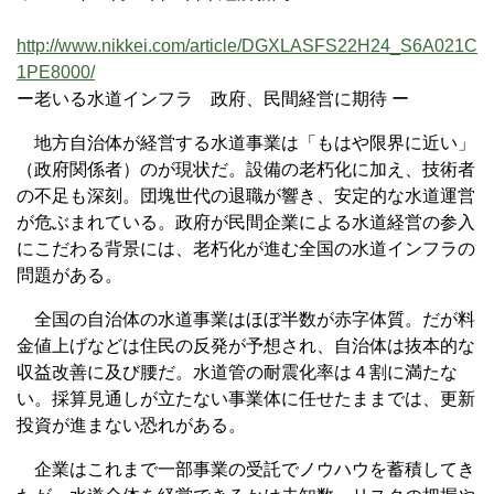
http://www.nikkei.com/article/DGXLASFS22H24_S6A021C
1PE8000/
ー老いる水道インフラ 政府、民間経営に期待 ー
地方自治体が経営する水道事業は「もはや限界に近い」
（政府関係者）のが現状だ。設備の老朽化に加え、技術者
の不足も深刻。団塊世代の退職が響き、安定的な水道運営
が危ぶまれている。政府が民間企業による水道経営の参入
にこだわる背景には、老朽化が進む全国の水道インフラの
問題がある。
全国の自治体の水道事業はほぼ半数が赤字体質。だが料
金値上げなどは住民の反発が予想され、自治体は抜本的な
収益改善に及び腰だ。水道管の耐震化率は４割に満たな
い。採算見通しが立たない事業体に任せたままでは、更新
投資が進まない恐れがある。
企業はこれまで一部事業の受託でノウハウを蓄積してき