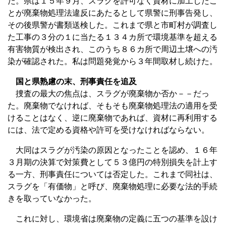
た。県は１５年９月、スラグを許可なく資材に加工したこ
とが廃棄物処理法違反にあたるとして県警に刑事告発し、
その後県警が書類送検した。これまで県と市町村が調査し
た工事の３分の１に当たる１３４カ所で環境基準を超える
有害物質が検出され、このうち８６カ所で周辺土壌への汚
染が確認された。私は問題発覚から３年間取材し続けた。
国と県熟慮の末、刑事責任を追及
捜査の最大の焦点は、スラグが廃棄物か否か－－だっ
た。廃棄物でなければ、そもそも廃棄物処理法の適用を受
けることはなく、逆に廃棄物であれば、資材に再利用する
には、法で定める資格や許可を受けなければならない。
大同はスラグが汚染の原因となったことを認め、１６年
３月期の決算で対策費として５３億円の特別損失を計上す
る一方、刑事責任については否定した。これまで同社は、
スラグを「有価物」と呼び、廃棄物処理に必要な法的手続
きを取っていなかった。
これに対し、環境省は廃棄物の定義に五つの基準を設け