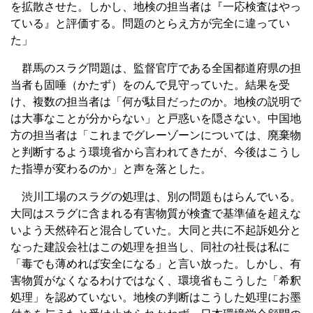
を拡散させた。しかし、地検の担当者は『一応検査はやっ
ている』と評価する。問題のとらえ方が完全に違ってい
た」
群馬のスラグ問題は、監督官庁である全国都道府県の担
当者も固唾（かたず）をのんで見守っていた。結果を受
け、複数の担当者は「何が駄目だったのか。地検の説明で
は大事なことが分からない」と戸惑いを隠さない。中国地
方の担当者は「これまでグレーゾーンについては、廃棄物
と判断するよう環境省から言われてきたが、今後はこうし
た指導が変わるのか」と声を落とした。
渋川工場のスラグの処理は、別の問題もはらんでいる。
大同はスラグに含まれる有害物質が検査で基準値を超えな
いよう天然砕石と混合していた。大同と共に不起訴処分と
なった建設会社はこの処理を担当し、同社の社長は私に
「毒でも薄めれば安全になる」と言い放った。しかし、有
害物質がなくなるわけではなく、環境省もこうした「希釈
処理」を認めていない。地検の判断はこうした処理にお墨