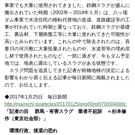
事業でも大量に使用されてきました。鉄鋼スラグが盛んに
搬出されていた時期（2002年～2014年１月）は、八ッ場
ダム事業で水没住民の移転代替地の造成、道路建設等の工
事が行われていた時期と重なっており、鉄鋼スラグが基礎
工、裏込材、下層路盤工等に大量に使われてきた可能性が
高いとみられています。これらの中で除去されたのは、吾
妻川の河川敷に大量投棄されたものや、水道管等の埋め戻
し材で使用されたものなど、一部に過ぎず、今もダム予定
地では、地表に露出しているスラグがある状態です。
スラグ問題を追及してきた記者が前橋地検の決定による
影響をわかり易く伝える記事が毎日新聞に掲載されました
ので、お伝えします。
◆2017年1月25日 毎日新聞
http://mainichi.jp/articles/20170125/org/00m/070/004000c
「記者の目 群馬・有害スラグ 業者不起訴 ＝杉本修
作（東京社会部）」
環境行政、後退の恐れ