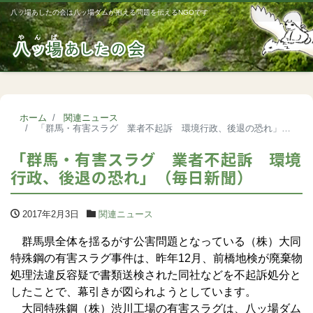
八ッ場あしたの会は八ッ場ダムが抱える問題を伝えるNGOです
Me
ホーム
関連ニュース
「群馬・有害スラグ 業者不起訴 環境行政、後退の恐れ」（毎日新聞）
「群馬・有害スラグ 業者不起訴 環境
行政、後退の恐れ」（毎日新聞）
2017年2月3日
関連ニュース
群馬県全体を揺るがす公害問題となっている（株）大同
特殊鋼の有害スラグ事件は、昨年12月、前橋地検が廃棄物
処理法違反容疑で書類送検された同社などを不起訴処分と
したことで、幕引きが図られようとしています。
大同特殊鋼（株）渋川工場の有害スラグは、八ッ場ダム