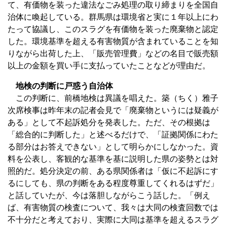
て、有価物を装った違法なごみ処理の取り締まりを全国自
治体に喚起している。群馬県は環境省と実に１年以上にわ
たって協議し、このスラグを有価物を装った廃棄物と認定
した。環境基準を超える有害物質が含まれていることを知
りながら出荷した上、「販売管理費」などの名目で販売額
以上の金額を買い手に支払っていたことなどが理由だ。
地検の判断に戸惑う自治体
この判断に、前橋地検は異議を唱えた。築（ちく）雅子
次席検事は昨年末の記者会見で「廃棄物というには疑義が
ある」として不起訴処分を発表した。ただ、その根拠は
「総合的に判断した」と述べるだけで、「証拠関係にわた
る部分はお答えできない」として明らかにしなかった。資
料を公表し、客観的な基準を基に説明した県の姿勢とは対
照的だ。処分決定の前、ある県関係者は「仮に不起訴にす
るにしても、県の判断をある程度尊重してくれるはずだ」
と話していたが、今は落胆しながらこう話した。「例え
ば、有害物質の検査について、我々は大同の検査回数では
不十分だと考えており、実際に大同は基準を超えるスラグ