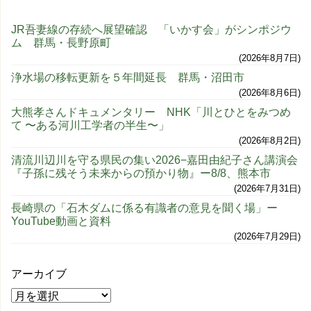
JR吾妻線の存続へ展望確認 「いかす会」がシンポジウ
ム 群馬・長野原町
2026年8月7日
浄水場の移転更新を５年間延長 群馬・沼田市
2026年8月6日
大熊孝さんドキュメンタリー NHK「川とひとをみつめ
て 〜ある河川工学者の半生〜」
2026年8月2日
清流川辺川を守る県民の集い2026−嘉田由紀子さん講演会
『子孫に残そう未来からの預かり物』ー8/8、熊本市
2026年7月31日
長崎県の「石木ダムに係る有識者の意見を聞く場」ー
YouTube動画と資料
2026年7月29日
アーカイブ