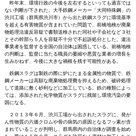
昨年末、環境行政の今後を左右するといっても過言では
ない判断が下された。大手鉄鋼メーカー「大同特殊鋼」の
渋川工場（群馬県渋川市）から出た鉄鋼スラグに環境基準
を超える有害物質が含まれていた問題で、前橋地検が廃棄
物処理法違反容疑で書類送検された同社や子会社など３社
とその幹部ら５人を容疑不十分で不起訴処分とした。違法
事業者を監督する全国の自治体は困惑している。前橋地検
の判断は、監督に当たる職員の萎縮や悪質な業者の増長を
生みかねず、今後に大きな禍根を残す可能性がある。
鉄鋼スラグは製鉄の際に炉にたまる金属性の物質で、鉄
鋼メーカーは高額な廃棄物処理費を抑えるため、破砕処理
して道路に敷く砂利などに加工している。鉄の種類によっ
ては、添加された化学物質がスラグに残留し環境汚染の要
因になる。
２０１３年６月、渋川工場から出されたスラグに、発が
ん性物質の六価クロムや骨の病気の原因となるフッ素が含
まれていることが判明し、群馬県内の自治体が調査を始め