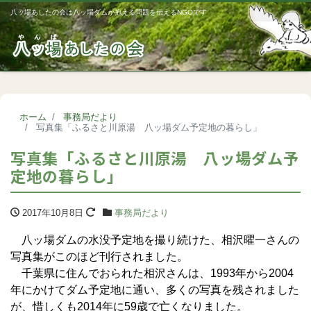
八ッ場あしたの会は八ッ場ダムが抱える問題を伝えるNGOです
Me
ホーム
事務局だより
写真集「ふるさと川原湯 八ッ場ダム予定地の暮らし」
写真集「ふるさと川原湯 八ッ場ダム予
定地の暮らし」
2017年10月8日
事務局だより
八ッ場ダムの水没予定地を撮り続けた、相沢曜一さんの
写真集がこのほど刊行されました。
千葉県に住んでおられた相沢さんは、1993年から2004
年にかけてダム予定地に通い、多くの写真を残されました
が、惜しくも2014年に59歳で亡くなりました。