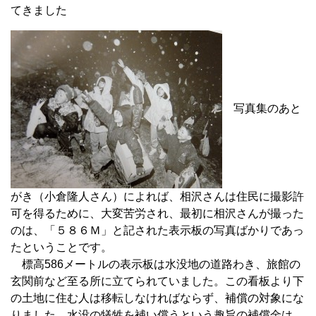
てきました
写真集のあと
がき（小倉隆人さん）によれば、相沢さんは住民に撮影許
可を得るために、大変苦労され、最初に相沢さんが撮った
のは、「５８６Ｍ」と記された表示板の写真ばかりであっ
たということです。
標高586メートルの表示板は水没地の道路わき、旅館の
玄関前など至る所に立てられていました。この看板より下
の土地に住む人は移転しなければならず、補償の対象にな
りました。水没の犠牲を補い償うという趣旨の補償金は、