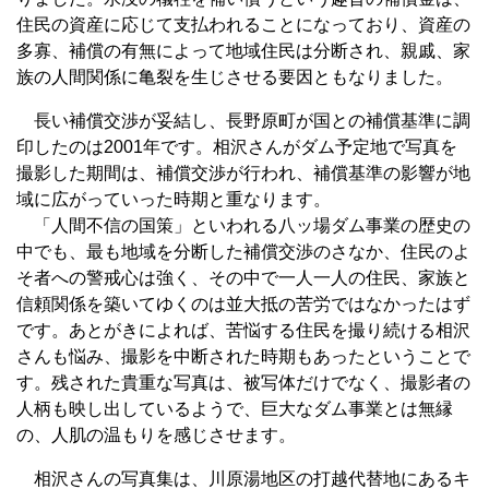
住民の資産に応じて支払われることになっており、資産の
多寡、補償の有無によって地域住民は分断され、親戚、家
族の人間関係に亀裂を生じさせる要因ともなりました。
長い補償交渉が妥結し、長野原町が国との補償基準に調
印したのは2001年です。相沢さんがダム予定地で写真を
撮影した期間は、補償交渉が行われ、補償基準の影響が地
域に広がっていった時期と重なります。
「人間不信の国策」といわれる八ッ場ダム事業の歴史の
中でも、最も地域を分断した補償交渉のさなか、住民のよ
そ者への警戒心は強く、その中で一人一人の住民、家族と
信頼関係を築いてゆくのは並大抵の苦労ではなかったはず
です。あとがきによれば、苦悩する住民を撮り続ける相沢
さんも悩み、撮影を中断された時期もあったということで
す。残された貴重な写真は、被写体だけでなく、撮影者の
人柄も映し出しているようで、巨大なダム事業とは無縁
の、人肌の温もりを感じさせます。
相沢さんの写真集は、川原湯地区の打越代替地にあるキ