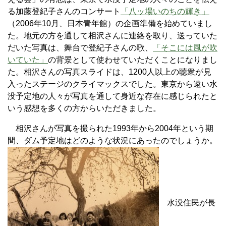
る加藤登紀子さんのコンサート
「八ッ場いのちの輝き」
（2006年10月、日本青年館）の企画準備を始めていまし
た。地元の方を通して相沢さんに連絡を取り、送っていた
だいた写真は、舞台で登紀子さんの歌、
「そこには風が吹
いていた」
の背景として使わせていただくことになりまし
た。相沢さんの写真スライドは、1200人以上の聴衆が見
入ったステージのクライマックスでした。東京から遠い水
没予定地の人々が写真を通して身近な存在に感じられたと
いう感想を多くの方からいただきました。
相沢さんが写真を撮られた1993年から2004年という期
間、ダム予定地はどのような状況にあったのでしょうか。
水没住民が長