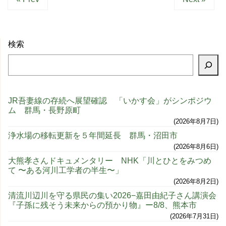
検索
JR吾妻線の存続へ展望確認 「いかす会」がシンポジウ
ム 群馬・長野原町
2026年8月7日
浄水場の移転更新を５年間延長 群馬・沼田市
2026年8月6日
大熊孝さんドキュメンタリー NHK「川とひとをみつめ
て 〜ある河川工学者の半生〜」
2026年8月2日
清流川辺川を守る県民の集い2026−嘉田由紀子さん講演会
『子孫に残そう未来からの預かり物』ー8/8、熊本市
2026年7月31日