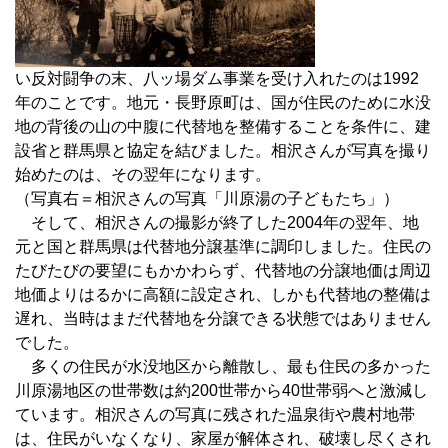
い反対闘争の末、八ッ場ダム事業を受け入れたのは1992
年のことです。地元・長野原町は、国が住民のために水没
地の背後の山の中腹に代替地を整備することを条件に、建
設省と群馬県と協定を結びました。相沢さんが写真を撮り
始めたのは、その翌年になります。
（写真右＝相沢さんの写真「川原湯の子どもたち」）
そして、相沢さんの撮影が終了した2004年の翌年、地
元と国と群馬県は代替地分譲基準に調印しました。住民の
たびたびの要望にもかかわらず、代替地の分譲地価は周辺
地価よりはるかに高額に設定され、しかも代替地の整備は
遅れ、当時はまだ代替地を分譲できる状態ではありません
でした。
多くの住民が水没地区から離散し、最も住民の多かった
川原湯地区の世帯数は約200世帯から40世帯弱へと激減し
ています。相沢さんの写真に残された温泉街や農村地帯
は、住民がいなくなり、家屋が解体され、破壊し尽くされ