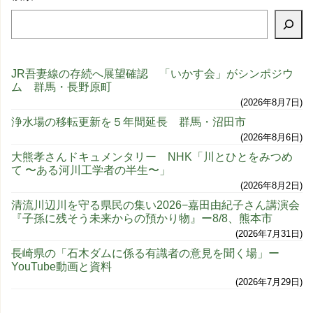
JR吾妻線の存続へ展望確認 「いかす会」がシンポジウ
ム 群馬・長野原町
2026年8月7日
浄水場の移転更新を５年間延長 群馬・沼田市
2026年8月6日
大熊孝さんドキュメンタリー NHK「川とひとをみつめ
て 〜ある河川工学者の半生〜」
2026年8月2日
清流川辺川を守る県民の集い2026−嘉田由紀子さん講演会
『子孫に残そう未来からの預かり物』ー8/8、熊本市
2026年7月31日
長崎県の「石木ダムに係る有識者の意見を聞く場」ー
YouTube動画と資料
2026年7月29日