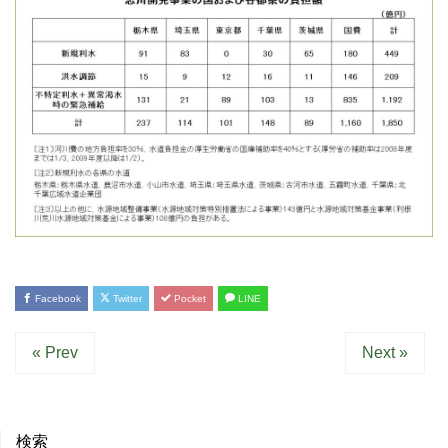
Facebook
Twitter
Pocket
LINE
« Prev
Next »
検索