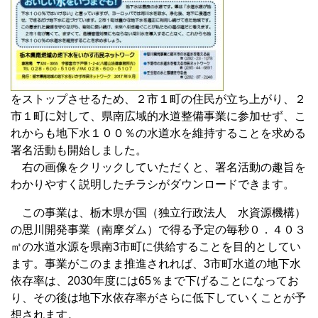
をストップさせるため、２市１町の住民が立ち上がり、２
市１町に対して、県南広域的水道整備事業に参加せず、こ
れからも地下水１００％の水道水を維持することを求める
署名活動も開始しました。
右の画像をクリックしていただくと、署名活動の趣旨を
わかりやすく説明したチラシがダウンロードできます。
この事業は、栃木県が国（独立行政法人 水資源機構）
の思川開発事業（南摩ダム）で得る予定の毎秒０．４０３
㎥の水道水源を県南3市町に供給することを目的としてい
ます。事業がこのまま推進されれば、3市町水道の地下水
依存率は、2030年度には65％まで下げることになってお
り、その後は地下水依存率がさらに低下していくことが予
想されます。