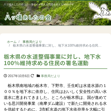
八ッ場あしたの会は八ッ場ダムが抱える問題を伝えるNGOです
Me
ホーム
事務局だより
栃木県の水道整備事業に対し、地下水100%維持求める住民の署名運動
栃木県の水道整備事業に対し、地下水
100%維持求める住民の署名運動
2017年10月6日
事務局だより
栃木県南地域の栃木市、下野市、壬生町は水道水源の１
００％を地下水に依存し、住民はおいしく安全性の高い水
道水に恵まれてきました。ところが栃木県は、国が進めて
いる思川開発事業（南摩ダム建設）で新たに開発される水
を供給するために、3市町水道の地下水依存率を大幅に引