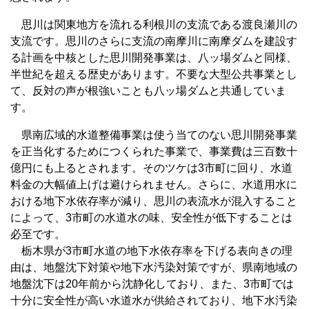
思川は関東地方を流れる利根川の支流である渡良瀬川の
支流です。思川のさらに支流の南摩川に南摩ダムを建設す
る計画を中核とした思川開発事業は、八ッ場ダムと同様、
半世紀を超える歴史があります。不要な大型公共事業とし
て、反対の声が根強いことも八ッ場ダムと共通していま
す。
県南広域的水道整備事業は使う当てのない思川開発事業
を正当化するためにつくられた事業で、事業費は三百数十
億円にも上るとされます。そのツケは3市町に回り、水道
料金の大幅値上げは避けられません。さらに、水道用水に
おける地下水依存率が減り、思川の表流水が混入すること
によって、3市町の水道水の味、安全性が低下することは
必至です。
栃木県が3市町水道の地下水依存率を下げる表向きの理
由は、地盤沈下対策や地下水汚染対策ですが、県南地域の
地盤沈下は20年前から沈静化しており、また、3市町では
十分に安全性が高い水道水が供給されており、地下水汚染