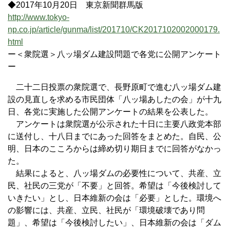
◆2017年10月20日 東京新聞群馬版
http://www.tokyo-
np.co.jp/article/gunma/list/201710/CK2017102002000179.
html
ー＜衆院選＞八ッ場ダム建設問題で各党に公開アンケート
ー
二十二日投票の衆院選で、長野原町で進む八ッ場ダム建
設の見直しを求める市民団体「八ッ場あしたの会」が十九
日、各党に実施した公開アンケートの結果を公表した。
アンケートは衆院選が公示された十日に主要八政党本部
に送付し、十八日までにあった回答をまとめた。自民、公
明、日本のこころからは締め切り期日までに回答がなかっ
た。
結果によると、八ッ場ダムの必要性について、共産、立
民、社民の三党が「不要」と回答。希望は「今後検討して
いきたい」とし、日本維新の会は「必要」とした。環境へ
の影響には、共産、立民、社民が「環境破壊であり問
題」、希望は「今後検討したい」、日本維新の会は「ダム