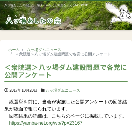
八ッ場あしたの会は八ッ場ダムが抱える問題を伝えるNGOです
Me
ホーム
八ッ場ダムニュース
＜衆院選＞八ッ場ダム建設問題で各党に公開アンケート
＜衆院選＞八ッ場ダム建設問題で各党に
公開アンケート
2017年10月20日
八ッ場ダムニュース
総選挙を前に、当会が実施した公開アンケートの回答結
果が紙面で報じられています。
回答結果の詳細は、こちらのページに掲載しています。
https://yamba-net.org/wp/?p=23167