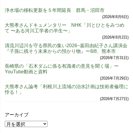
浄水場の移転更新を５年間延長 群馬・沼田市
2026年8月6日
大熊孝さんドキュメンタリー NHK「川とひとをみつめ
て 〜ある河川工学者の半生〜」
2026年8月2日
清流川辺川を守る県民の集い2026−嘉田由紀子さん講演会
『子孫に残そう未来からの預かり物』ー8/8、熊本市
2026年7月31日
長崎県の「石木ダムに係る有識者の意見を聞く場」ー
YouTube動画と資料
2026年7月29日
大熊孝さん論考「利根川上流域の治水計画は技術者倫理に
悖る！」
2026年7月27日
アーカイブ