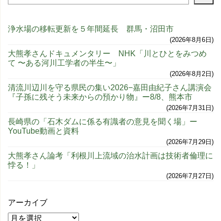
浄水場の移転更新を５年間延長 群馬・沼田市
2026年8月6日
大熊孝さんドキュメンタリー NHK「川とひとをみつめ
て 〜ある河川工学者の半生〜」
2026年8月2日
清流川辺川を守る県民の集い2026−嘉田由紀子さん講演会
『子孫に残そう未来からの預かり物』ー8/8、熊本市
2026年7月31日
長崎県の「石木ダムに係る有識者の意見を聞く場」ー
YouTube動画と資料
2026年7月29日
大熊孝さん論考「利根川上流域の治水計画は技術者倫理に
悖る！」
2026年7月27日
アーカイブ