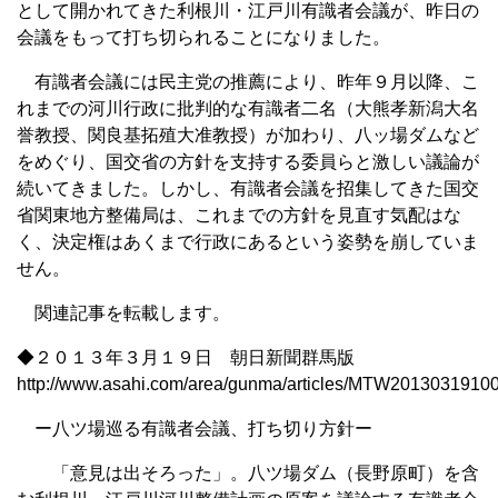
として開かれてきた利根川・江戸川有識者会議が、昨日の
会議をもって打ち切られることになりました。
有識者会議には民主党の推薦により、昨年９月以降、こ
れまでの河川行政に批判的な有識者二名（大熊孝新潟大名
誉教授、関良基拓殖大准教授）が加わり、八ッ場ダムなど
をめぐり、国交省の方針を支持する委員らと激しい議論が
続いてきました。しかし、有識者会議を招集してきた国交
省関東地方整備局は、これまでの方針を見直す気配はな
く、決定権はあくまで行政にあるという姿勢を崩していま
せん。
関連記事を転載します。
◆２０１３年３月１９日 朝日新聞群馬版
http://www.asahi.com/area/gunma/articles/MTW2013031910
ー八ツ場巡る有識者会議、打ち切り方針ー
「意見は出そろった」。八ツ場ダム（長野原町）を含