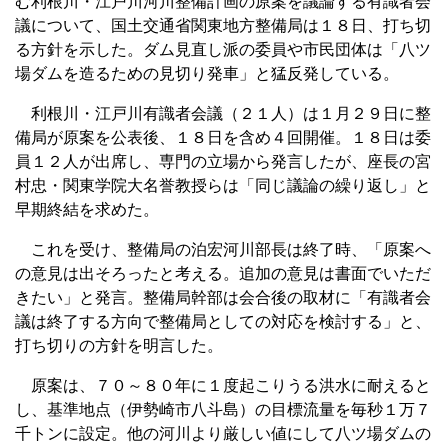
む利根川・江戸川河川整備計画の原案を議論する有識者会
議について、国土交通省関東地方整備局は１８日、打ち切
る方針を示した。ダム見直し派の委員や市民団体は「八ツ
場ダムを造るための見切り発車」と猛反発している。
利根川・江戸川有識者会議（２１人）は１月２９日に整
備局が原案を公表後、１８日を含め４回開催。１８日は委
員１２人が出席し、専門の立場から発言したが、座長の宮
村忠・関東学院大名誉教授らは「同じ議論の繰り返し」と
早期終結を求めた。
これを受け、整備局の泊宏河川部長は終了時、「原案へ
の意見は出そろったと考える。追加の意見は書面でいただ
きたい」と発言。整備局幹部は会合後の取材に「有識者会
議は終了する方向で整備局としての対応を検討する」と、
打ち切りの方針を明言した。
原案は、７０～８０年に１度起こりうる洪水に耐えると
し、基準地点（伊勢崎市八斗島）の目標流量を毎秒１万７
千トンに設定。他の河川より厳しい値にして八ツ場ダムの