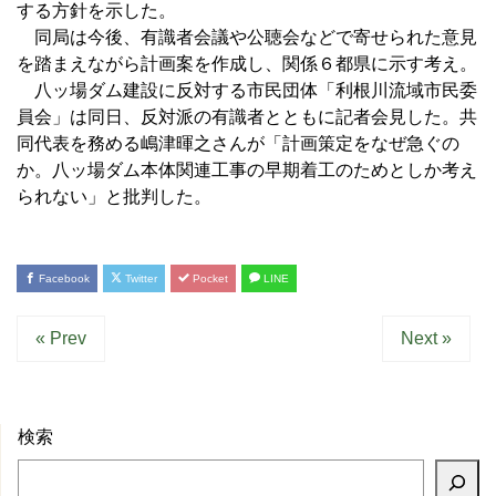
する方針を示した。
同局は今後、有識者会議や公聴会などで寄せられた意見
を踏まえながら計画案を作成し、関係６都県に示す考え。
八ッ場ダム建設に反対する市民団体「利根川流域市民委
員会」は同日、反対派の有識者とともに記者会見した。共
同代表を務める嶋津暉之さんが「計画策定をなぜ急ぐの
か。八ッ場ダム本体関連工事の早期着工のためとしか考え
られない」と批判した。
Facebook
Twitter
Pocket
LINE
« Prev
Next »
検索