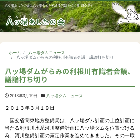
八ッ場あしたの会は八ッ場ダムが抱える問題を伝えるNGOです
Me
ホーム
八ッ場ダムニュース
八ッ場ダムがらみの利根川有識者会議、議論打ち切り
八ッ場ダムがらみの利根川有識者会議、
議論打ち切り
2013年3月19日
八ッ場ダムニュース
２０１３年３月１９日
国交省関東地方整備局は、八ッ場ダム計画の上位計画に
当たる利根川水系河川整備計画に八ッ場ダムを位置づける
為、河川整備計画の策定作業を進めてきました。その一環