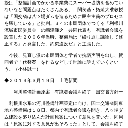
授は「整備計画でかかる事業費にスーパー堤防を含めてい
ないなど問題点はたくさんある」、関良基・拓殖大准教授
は「国交省は八ツ場ダムを造るために民主主義のプロセス
を壊している」と批判。３４の市民団体でつくる「利根川
流域市民委員会」の嶋津暉之・共同代表も「有識者会議を
設置した２００６年当時、整備局は『繰り返し議論して修
正する』と発言した。約束違反だ」と主張した。
今後、見直し派の市民団体と学者で抗議声明を出し、賛
同者で「代替案」を作るなどして世論に訴えていくとい
う。（小林誠一）
◆２０１３年３月１９日 上毛新聞
－河川整備計画原案 有識者会議を終了 国交省方針ー
利根川水系の河川整備計画策定に向け、国土交通省関東
地方整備局は１８日、都内で有識者会議を開き、八ッ場ダ
ム建設を盛り込んだ計画原案について意見を聞いた。同局
は「原案に対する意見が出そろった」として、会議を終了