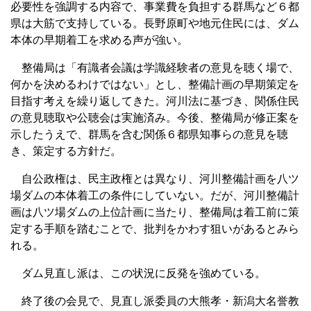
必要性を強調する内容で、事業費を負担する群馬など６都
県は大筋で支持している。長野原町や地元住民には、ダム
本体の早期着工を求める声が強い。
整備局は「有識者会議は学識経験者の意見を聴く場で、
何かを決めるわけではない」とし、整備計画の早期策定を
目指す考えを繰り返してきた。河川法に基づき、関係住民
の意見聴取や公聴会は実施済み。今後、整備局が修正案を
示したうえで、群馬を含む関係６都県知事らの意見を聴
き、策定する方針だ。
自公政権は、民主政権とは異なり、河川整備計画を八ツ
場ダムの本体着工の条件にしていない。だが、河川整備計
画は八ツ場ダムの上位計画に当たり、整備局は着工前に策
定する手順を踏むことで、批判をかわす狙いがあるとみら
れる。
ダム見直し派は、この状況に反発を強めている。
終了後の会見で、見直し派委員の大熊孝・新潟大名誉教