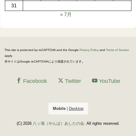
31
« 7月
This site is protected by reCAPTCHA and the Google
Privacy Policy
and
Terms of Service
apply.
。
本サイトはGoogle reCAPTCHAにより保護されています
Facebook
Twitter
YouTube
Mobile
|
Desktop
(C) 2026
八ッ場（やんば）あしたの会
. All rights reserved.