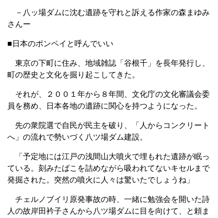
－八ッ場ダムに沈む遺跡を守れと訴える作家の森まゆみ
さんー
■日本のポンペイと呼んでいい
東京の下町に住み、地域雑誌「谷根千」を長年発行し、
町の歴史と文化を掘り起こしてきた。
それが、２００１年から８年間、文化庁の文化審議会委
員を務め、日本各地の遺跡に関心を持つようになった。
先の衆院選で自民が民主を破り、「人からコンクリート
へ」の流れで勢いづく八ツ場ダム建設。
「予定地には江戸の浅間山大噴火で埋もれた遺跡が眠っ
ている。刻みたばこを詰めながら吸われてないキセルまで
発掘された。突然の噴火に人々は驚いたでしょうね」
チェルノブイリ原発事故の時、一緒に勉強会を開いた詩
人の故岸田衿子さんから八ツ場ダムに目を向けて、と頼ま