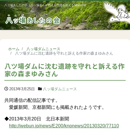
八ッ場あしたの会は八ッ場ダムが抱える問題を伝えるNGOです
Me
ホーム
八ッ場ダムニュース
八ツ場ダムに沈む遺跡を守れと訴える作家の森まゆみさん
八ツ場ダムに沈む遺跡を守れと訴える作
家の森まゆみさん
2013年3月25日
八ッ場ダムニュース
共同通信の配信記事です。
愛媛新聞、京都新聞にも掲載されたようです。
◆2013年3月20日 北日本新聞
http://webun.jp/news/E200/knpnews/20130320/77110