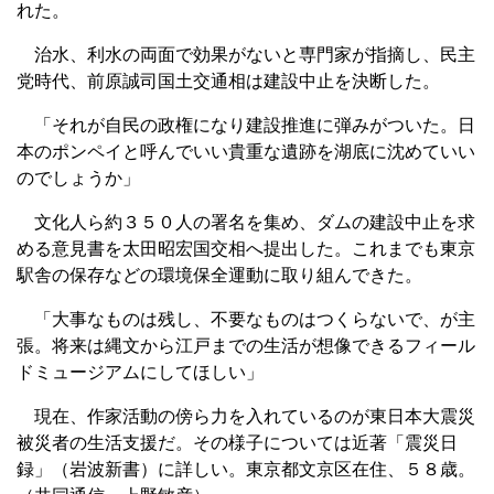
れた。
治水、利水の両面で効果がないと専門家が指摘し、民主
党時代、前原誠司国土交通相は建設中止を決断した。
「それが自民の政権になり建設推進に弾みがついた。日
本のポンペイと呼んでいい貴重な遺跡を湖底に沈めていい
のでしょうか」
文化人ら約３５０人の署名を集め、ダムの建設中止を求
める意見書を太田昭宏国交相へ提出した。これまでも東京
駅舎の保存などの環境保全運動に取り組んできた。
「大事なものは残し、不要なものはつくらないで、が主
張。将来は縄文から江戸までの生活が想像できるフィール
ドミュージアムにしてほしい」
現在、作家活動の傍ら力を入れているのが東日本大震災
被災者の生活支援だ。その様子については近著「震災日
録」（岩波新書）に詳しい。東京都文京区在住、５８歳。