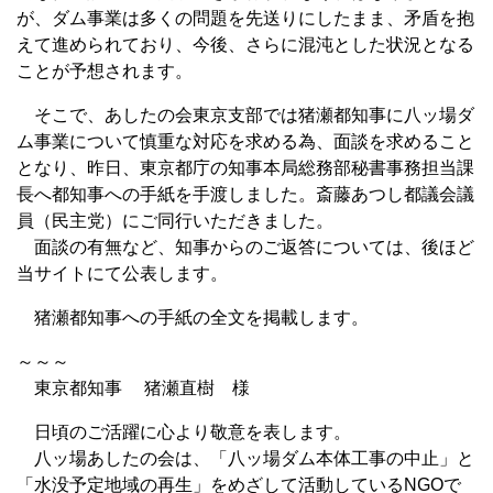
が、ダム事業は多くの問題を先送りにしたまま、矛盾を抱
えて進められており、今後、さらに混沌とした状況となる
ことが予想されます。
そこで、あしたの会東京支部では猪瀬都知事に八ッ場ダ
ム事業について慎重な対応を求める為、面談を求めること
となり、昨日、東京都庁の知事本局総務部秘書事務担当課
長へ都知事への手紙を手渡しました。斎藤あつし都議会議
員（民主党）にご同行いただきました。
面談の有無など、知事からのご返答については、後ほど
当サイトにて公表します。
猪瀬都知事への手紙の全文を掲載します。
～～～
東京都知事 猪瀬直樹 様
日頃のご活躍に心より敬意を表します。
八ッ場あしたの会は、「八ッ場ダム本体工事の中止」と
「水没予定地域の再生」をめざして活動しているNGOで