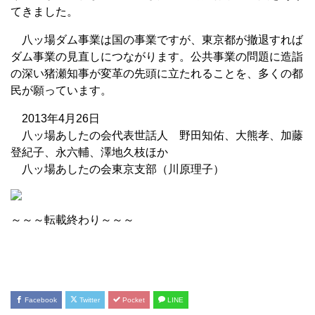
てきました。
八ッ場ダム事業は国の事業ですが、東京都が撤退すれば
ダム事業の見直しにつながります。公共事業の問題に造詣
の深い猪瀬知事が変革の先頭に立たれることを、多くの都
民が願っています。
2013年4月26日
八ッ場あしたの会代表世話人 野田知佑、大熊孝、加藤
登紀子、永六輔、澤地久枝ほか
八ッ場あしたの会東京支部（川原理子）
～～～転載終わり～～～
Facebook
Twitter
Pocket
LINE