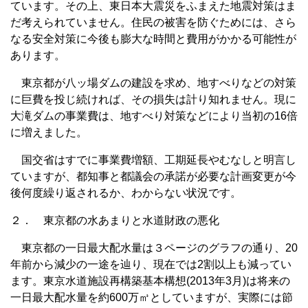
ています。その上、東日本大震災をふまえた地震対策はま
だ考えられていません。住民の被害を防ぐためには、さら
なる安全対策に今後も膨大な時間と費用がかかる可能性が
あります。
東京都が八ッ場ダムの建設を求め、地すべりなどの対策
に巨費を投じ続ければ、その損失は計り知れません。現に
大滝ダムの事業費は、地すべり対策などにより当初の16倍
に増えました。
国交省はすでに事業費増額、工期延長やむなしと明言し
ていますが、都知事と都議会の承諾が必要な計画変更が今
後何度繰り返されるか、わからない状況です。
２． 東京都の水あまりと水道財政の悪化
東京都の一日最大配水量は３ページのグラフの通り、20
年前から減少の一途を辿り、現在では2割以上も減ってい
ます。東京水道施設再構築基本構想(2013年3月)は将来の
一日最大配水量を約600万㎥としていますが、実際には節