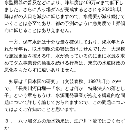
水型機器の普及などにより、昨年度は469万㎥まで低下し
ました。さらに八ッ場ダムが完成するとされる2020年以
降は都の人口も減少に転じますので、水需要が減り続けて
いくことは必至であり、都の予測のように急角度で上昇傾
向に転じることはありえません。
一方、保有水源は十分な量を確保しており、渇水年とさ
れた昨年も、取水制限の影響は受けませんでした。大規模
な施設更新を控える中、水が余っているのに更に水源を求
めてダム事業費の負担を続ける行為は、東京の水道財政の
悪化をもたらすに違いありません。
知事は「日本国の研究」（文芸春秋、1997年刊）の中
で、「長良川河口堰―「水」とは何か 特殊法人の落とし
子」という章をもうけ、水源開発事業が抱える構造的な問
題について詳しく論じておられますので、この問題につい
てはよくご存知のことと思います。
３． 八ッ場ダムの治水効果は、江戸川下流ではごくわず
か