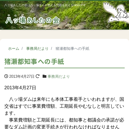
八ッ場あしたの会は八ッ場ダムが抱える問題を伝えるNGOです
Me
ホーム
事務局だより
猪瀬都知事への手紙
猪瀬都知事への手紙
2013年4月27日
事務局だより
2013年4月27日
八ッ場ダムは来年にも本体工事着手といわれますが、国
交省はすでに事業費増額、工期延長やむなしと明言してい
ます。
事業費増額と工期延長には、都知事と都議会の承諾が必
要なダム計画の変更手続きが行われなければなりません