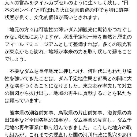
人々の営みをタイムカプセルのように生々しく残し、“日
本のポンペイ”と呼ばれる火山災害遺跡の中でも特に遺存
状態が良く、文化的価値が高いとされます。
地元の方々は可能性の薄いダム湖観光に期待をつなぐし
かない状況にありますが、水没予定地一帯を自然と歴史の
フィールドミュージアムとして整備すれば、多くの観光客
が東京からも訪れ、地域が本来の力を取り戻して蘇ること
でしょう。
不要なダムを長年地元に押しつけ、何世代にもわたり犠
牲を強いてきたことは、ダム予定地住民と都民との間に大
きな溝をつくることになりました。東京都が率先して対立
の構図から抜け出し、地域の再生に貢献することを私たち
は願っています。
熊本県の潮谷前知事、鳥取県の片山前知事、滋賀県の嘉
田知事など全国各地の知事が、ダム事業の見直し、ダム予
定地の再生事業に取り組んできました。こうした地方の取
り組みが、これまでの硬直した国の河川行政に風穴をあけ