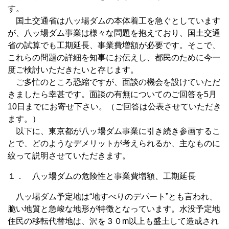
す。
国土交通省は八ッ場ダムの本体着工を急ぐとしています
が、八ッ場ダム事業は様々な問題を抱えており、国土交通
省の試算でも工期延長、事業費増額が必要です。そこで、
これらの問題の詳細を知事にお伝えし、都民のために今一
度ご検討いただきたいと存じます。
ご多忙のところ恐縮ですが、面談の機会を設けていただ
きましたら幸甚です。面談の有無についてのご回答を5月
10日までにお寄せ下さい。（ご回答は公表させていただき
ます。）
以下に、東京都が八ッ場ダム事業に引き続き参画するこ
とで、どのようなデメリットが考えられるか、主なものに
絞って説明させていただきます。
１． 八ッ場ダムの危険性と事業費増額、工期延長
八ッ場ダム予定地は“地すべりのデパート”とも言われ、
脆い地質と急峻な地形が特徴となっています。水没予定地
住民の移転代替地は、沢を３０m以上も盛土して造成され