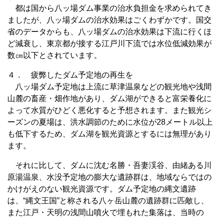
都は国から八ッ場ダム事業の治水負担金を求められてき
ましたが、八ッ場ダムの治水効果はごくわずかです。国交
省のデータからも、八ッ場ダムの治水効果は下流に行くほ
ど減衰し、東京都が接する江戸川下流では水位低減効果が
数㎝以下とされています。
４． 疲弊したダム予定地の再生を
八ッ場ダム予定地は上流に草津温泉などの観光地や浅間
山麓の畜産・畑作地があり、ダム湖ができると富栄養化に
よって水質がひどく悪化すると予想されます。また観光シ
ーズンの夏場は、洪水調節のために水位が28メートル以上
も低下するため、ダム湖を観光資源とするには無理があり
ます。
それに比して、ダムに沈む名勝・吾妻渓谷、由緒ある川
原湯温泉、水没予定地の膨大な遺跡群は、地域ならではの
かけがえのない観光資源です。ダム予定地の縄文遺跡
は、“縄文王国”と称される八ヶ岳山麓の遺跡群に匹敵し、
また江戸・天明の浅間山噴火で埋もれた集落は、当時の