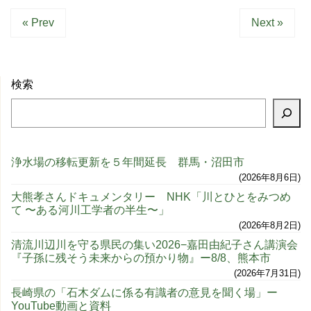
« Prev
Next »
検索
浄水場の移転更新を５年間延長 群馬・沼田市
2026年8月6日
大熊孝さんドキュメンタリー NHK「川とひとをみつめ
て 〜ある河川工学者の半生〜」
2026年8月2日
清流川辺川を守る県民の集い2026−嘉田由紀子さん講演会
『子孫に残そう未来からの預かり物』ー8/8、熊本市
2026年7月31日
長崎県の「石木ダムに係る有識者の意見を聞く場」ー
YouTube動画と資料